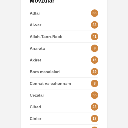
Mövzular
Adlar
66
Al-ver
83
Allah-Tanrı-Rəbb
41
Ana-ata
8
Axirət
16
Borc məsələləri
29
Cənnət və cəhənnəm
8
Cəzalar
55
Cihad
23
Cinlər
17