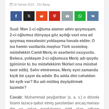
18 Yanvar 2015
251 Baxış
Sual: Mən 1-ci oğluma atamın adını qoymuşam.
2-ci oğlumuz dünyaya göz açdığı vaxt ona ad
qoymaq məsələsini yoldaşıma həvalə etdim. O
isə həmin vaxtlarda məşhur Türk sosioloq-
mütəfəkkiri Cəmil Meriç-in əsərlərini oxuyurdu.
Beləcə, yoldaşım 2-ci oğlumuza Meriç adı qoydu
(görünür ki, bu mütəfəkkirin fikirləri ona müsbət
təsir edib). Səhv etmirəmsə, Meriç eyni zamanda
kiçik bir çayın da adıdır. Bu adda dini cəhətdən
bir eyib var? Bu adı mütləq dəyişdirmək
lazımdır?
Cavab:
Muhəmməd peyğəmbər (s. a. v.) o dövrdə
İslamı təzəcə qəbul etmiş şəxslərdən ancaq mənası
din və əxlaq qaydalarına zidd olan adların