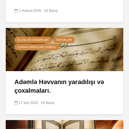
1 Avqust 2026
43 Baxış
ELANLAR-XƏBƏRLƏR
FƏTVALAR
QURAN DƏRSLƏRI (VIDEO)
Adəmlə Həvvanın yaradılışı və
çoxalmaları.
27 İyul 2026
26 Baxış