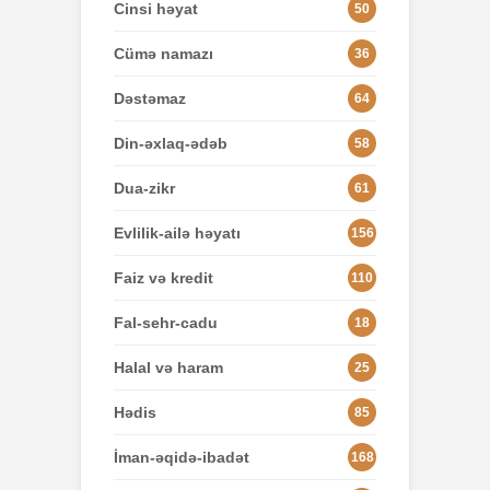
Cinsi həyat
50
Cümə namazı
36
Dəstəmaz
64
Din-əxlaq-ədəb
58
Dua-zikr
61
Evlilik-ailə həyatı
156
Faiz və kredit
110
Fal-sehr-cadu
18
Halal və haram
25
Hədis
85
İman-əqidə-ibadət
168