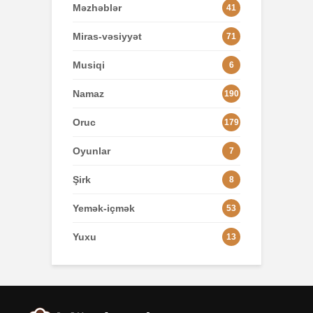
Məzhəblər
41
Miras-vəsiyyət
71
Musiqi
6
Namaz
190
Oruc
179
Oyunlar
7
Şirk
8
Yemək-içmək
53
Yuxu
13