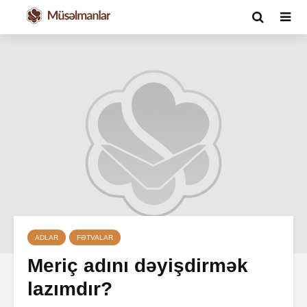
ADLAR
FƏTVALAR
Meriç adını dəyişdirmək
lazımdır?