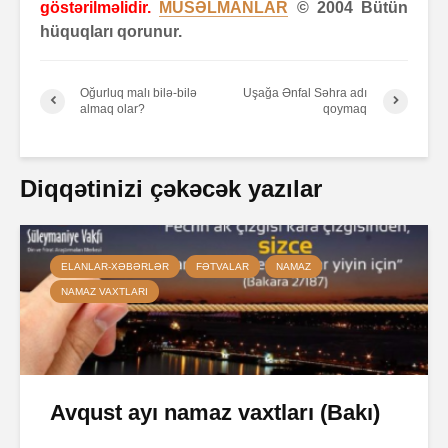
göstərilməlidir.
MÜSƏLMANLAR
© 2004 Bütün
hüquqları qorunur.
Oğurluq malı bilə-bilə
Uşağa Ənfal Səhra adı
almaq olar?
qoymaq
Diqqətinizi çəkəcək yazılar
ELANLAR-XƏBƏRLƏR
FƏTVALAR
NAMAZ
NAMAZ VAXTLARI
Avqust ayı namaz vaxtları (Bakı)