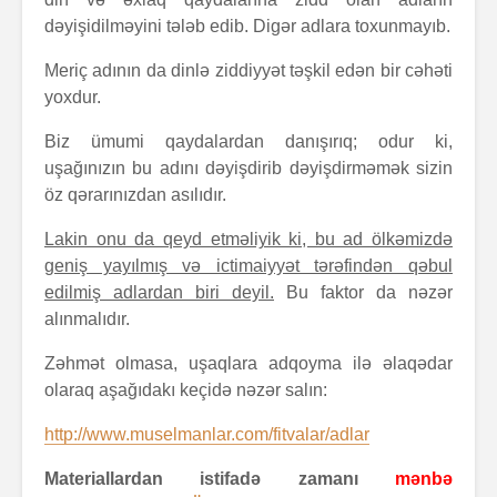
dəyişidilməyini tələb edib. Digər adlara toxunmayıb.
Meriç adının da dinlə ziddiyyət təşkil edən bir cəhəti
yoxdur.
Biz ümumi qaydalardan danışırıq; odur ki,
uşağınızın bu adını dəyişdirib dəyişdirməmək sizin
öz qərarınızdan asılıdır.
Lakin onu da qeyd etməliyik ki, bu ad ölkəmizdə
geniş yayılmış və ictimaiyyət tərəfindən qəbul
edilmiş adlardan biri deyil.
Bu faktor da nəzər
alınmalıdır.
Zəhmət olmasa, uşaqlara adqoyma ilə əlaqədar
olaraq aşağıdakı keçidə nəzər salın:
http://www.muselmanlar.com/fitvalar/adlar
Materiallardan istifadə zamanı
mənbə