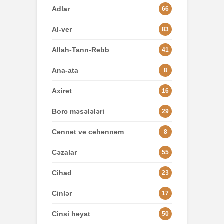
Adlar
66
Al-ver
83
Allah-Tanrı-Rəbb
41
Ana-ata
8
Axirət
16
Borc məsələləri
29
Cənnət və cəhənnəm
8
Cəzalar
55
Cihad
23
Cinlər
17
Cinsi həyat
50