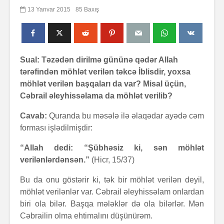
13 Yanvar 2015
85 Baxış
Sual: Təzədən dirilmə gününə qədər Allah
tərəfindən möhlət verilən təkcə İblisdir, yoxsa
möhlət verilən başqaları da var? Misal üçün,
Cəbrail əleyhissəlama da möhlət verilib?
Cavab:
Quranda bu məsələ ilə əlaqədar ayədə cəm
forması işlədilmişdir:
“Allah dedi: “Şübhəsiz ki, sən möhlət
verilənlərdənsən.”
(Hicr, 15/37)
Bu da onu göstərir ki, tək bir möhlət verilən deyil,
möhlət verilənlər var. Cəbrail əleyhissəlam onlardan
biri ola bilər. Başqa mələklər də ola bilərlər. Mən
Cəbrailin olma ehtimalını düşünürəm.