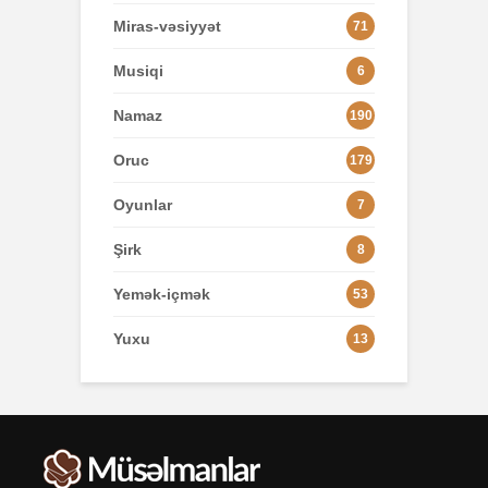
Miras-vəsiyyət
71
Musiqi
6
Namaz
190
Oruc
179
Oyunlar
7
Şirk
8
Yemək-içmək
53
Yuxu
13