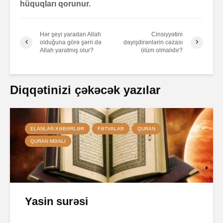
hüquqları qorunur.
Hər şeyi yaradan Allah
Cinsiyyətini
olduğuna görə şərri də
dəyişdirənlərin cəzası
Allah yaratmış olur?
ölüm olmalıdır?
Diqqətinizi çəkəcək yazılar
ELANLAR-XƏBƏRLƏR
FƏTVALAR
QURAN
QURAN MƏALI
Yasin surəsi