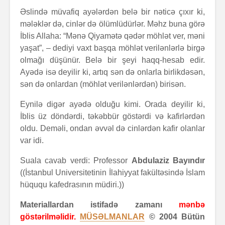
Əslində müvafiq ayələrdən belə bir nəticə çıxır ki,
mələklər də, cinlər də ölümlüdürlər. Məhz buna görə
İblis Allaha: “Mənə Qiyamətə qədər möhlət ver, məni
yaşat”, – dediyi vaxt başqa möhlət verilənlərlə birgə
olmağı düşünür. Belə bir şeyi haqq-hesab edir.
Ayədə isə deyilir ki, artıq sən də onlarla birlikdəsən,
sən də onlardan (möhlət verilənlərdən) birisən.
Eynilə digər ayədə olduğu kimi. Orada deyilir ki,
İblis üz döndərdi, təkəbbür göstərdi və kafirlərdən
oldu. Deməli, ondan əvvəl də cinlərdən kafir olanlar
var idi.
Suala cavab verdi: Professor
Abdulaziz Bayındır
((İstanbul Universitetinin İlahiyyat fakültəsində İslam
hüququ kafedrasının müdiri.))
Materiallardan istifadə zamanı
mənbə
göstərilməlidir.
MÜSƏLMANLAR
© 2004 Bütün