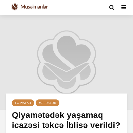
FƏTVALAR
MƏLƏKLƏR
Qiyamətədək yaşamaq
icazəsi təkcə İblisə verildi?