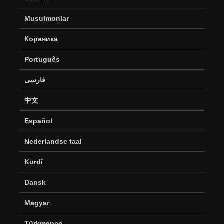
Musulmonlar
Кораника
Português
فارسی
中文
Español
Nederlandse taal
Kurdî
Dansk
Magyar
Türkmence