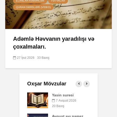
ELANLAR-XƏBƏRLƏR
FƏTVALAR
QURAN DƏRSLƏRI (VIDEO)
Adəmlə Həvvanın yaradılışı və
çoxalmaları.
27 İyul 2026
33 Baxış
Oxşar Mövzular
 surəsi
Qeyri-müsəlmanı
Ə
öldürən bir
qust 2026
müsəlmana qisas
ış
7
cəzası tətbiq
edilərmi?
t ayı namaz
P