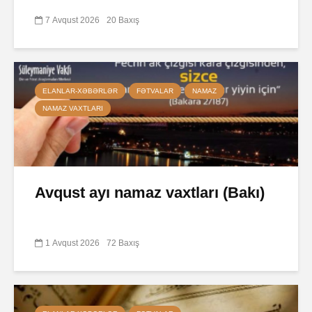
7 Avqust 2026
20 Baxış
ELANLAR-XƏBƏRLƏR
FƏTVALAR
NAMAZ
NAMAZ VAXTLARI
Avqust ayı namaz vaxtları (Bakı)
1 Avqust 2026
72 Baxış