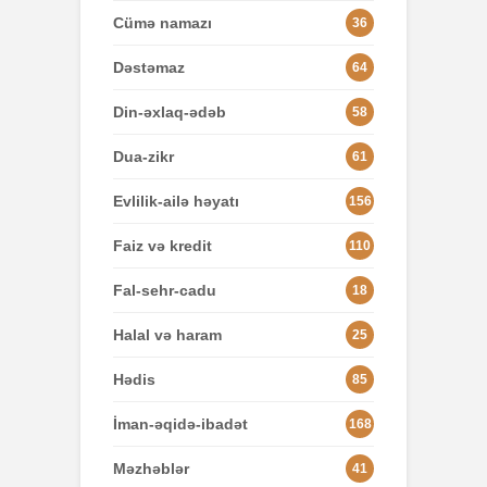
Cümə namazı
36
Dəstəmaz
64
Din-əxlaq-ədəb
58
Dua-zikr
61
Evlilik-ailə həyatı
156
Faiz və kredit
110
Fal-sehr-cadu
18
Halal və haram
25
Hədis
85
İman-əqidə-ibadət
168
Məzhəblər
41