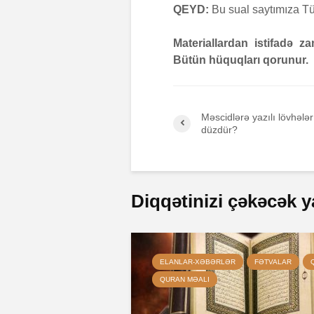
QEYD:
Bu sual saytımıza Tü
Materiallardan istifadə 
Bütün hüquqları qorunur.
Məscidlərə yazılı lövhəl
düzdür?
Diqqətinizi çəkəcək y
ELANLAR-XƏBƏRLƏR
FƏTVALAR
QURAN MƏALI