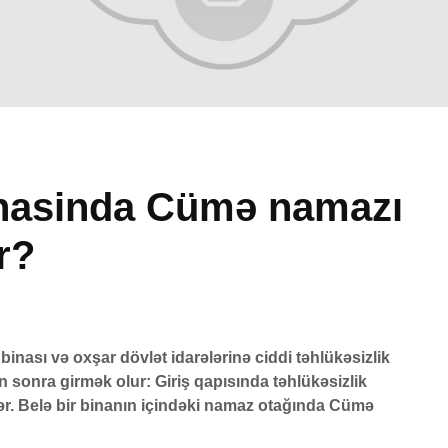
inasinda Cümə namazı
r?
səlmanı
Əhzab surəsi
Yasin
ir
26 İyun 2026
7 A
a qisas
68 Baxış
13 Bax
biq
Peyğəmbərimiz
Avqu
binası və oxşar dövlət idarələrinə ciddi təhlükəsizlik
oxumağı və yazmağı
vaxtl
026
sonra girmək olur: Giriş qapısında təhlükəsizlik
bacarırdı, yoxsa,
1 A
ər. Belə bir binanın içindəki namaz otağında Cümə
yox?
50 Bax
si
19 İyun 2026
Adəm
026
50 Baxış