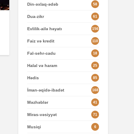
Din-əxlaq-ədəb
58
Dua-zikr
61
Evlilik-ailə həyatı
156
Faiz və kredit
110
Fal-sehr-cadu
18
Halal və haram
25
Hədis
85
İman-əqidə-ibadət
168
Məzhəblər
41
Miras-vəsiyyət
71
Musiqi
6