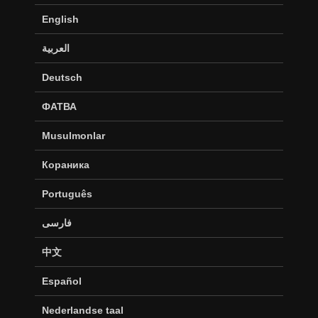
English
العربية
Deutsch
ФАТВА
Musulmonlar
Кораника
Português
فارسی
中文
Español
Nederlandse taal