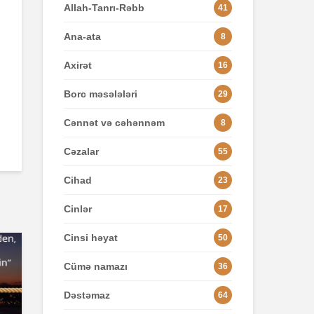
Allah-Tanrı-Rəbb
41
Ana-ata
8
Axirət
16
Borc məsələləri
29
Cənnət və cəhənnəm
8
Cəzalar
55
Cihad
23
Cinlər
17
Cinsi həyat
50
Cümə namazı
36
Dəstəmaz
64