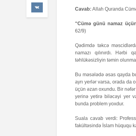
41 Baxış
Cavab:
Allah Quranda Cümə 
Faiz nədi
“Cümə günü namaz üçün çağ
7 İyul 20
62/9)
AŞURA B
Qədimdə təkcə məscidlərdə
26 İyun 
namazı qılınırdı. Hərbi q
47 Baxış
təhlükəsizliyin təmin olunma
Bu məsələdə əsas qayda bu
ayrı yerlər varsa, orada da o
üçün əzan oxundu. Bir nəfər
yerinə yetirə biləcəyi yer 
bunda problem yoxdur.
Suala cavab verdi: Profes
fakültəsində İslam hüququ ka