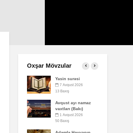
Oxşar Mövzular
 surəsi
Qeyri-müsəlmanı
öldürən bir
vqust 2026
müsəlmana qisas
ış
cəzası tətbiq
edilərmi?
st ayı namaz
arı (Bakı)
17 İyul 2026
30 Baxış
vqust 2026
ış
Səba surəsi
lə Həvvanın
10 İyul 2026