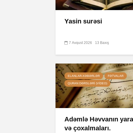
Yasin surəsi
7 Avqust 2026
13 Baxış
ELANLAR-XƏBƏRLƏR
FƏTVALAR
QURAN DƏRSLƏRI (VIDEO)
Adəmlə Həvvanın yarad
və çoxalmaları.