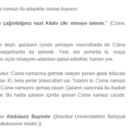
yarad
namazı ilə əlaqədar olaraq buyurur:
Səcdə surəsi
çoxal
r?
12 İyun 2026
27 
ırıldığınız vaxt Allahı zikr etməyə tələsin.”
(Cümə,
26
52 Baxış
80 Baxış
27 Bax
Bir işə, şirkətə pul
Fatir
ARƏDƏ
qoyub qazancından
24 
 deyil, qalaların içində yerləşən məscidlərdə də Cümə
pay almaq faiz
2026
18 Bax
ərargahlarda da qılınırdı. Yəni, elə yerlərdə ki, oraya
olmazmı?
sı üçün müəyyən adamları qəbul edirdilər, hamını yox.
5 İyun 2026
36 Baxış
dur: Cümə namazına getmək istəyən şəxsin gedə biləcəyi
lar. Ki, belə yerlər (məscidlər) var. Tutalım ki, Cümə namazı
 Cümə namazını qılmaq istəyir. Qalanın xaricində bu ibadəti
var. Bu halda qalanın içində qılınan Cümə namazı caizdir,
sor
Abdulaziz Bayındır
((İstanbul Universitetinin İlahiyyat
fedrasının müdiri.))