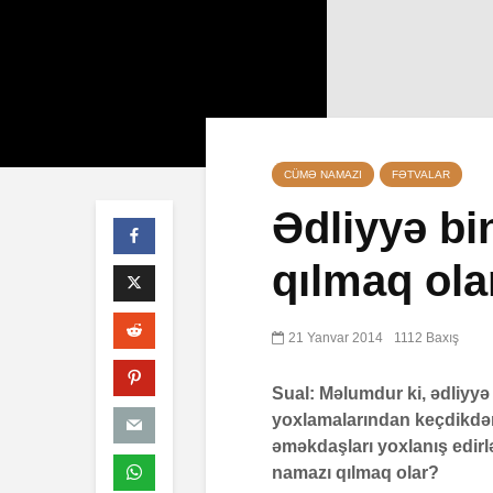
CÜMƏ NAMAZI
FƏTVALAR
Ədliyyə b
qılmaq ola
Qeyri-mü
öldürən b
müsəlman
21 Yanvar 2014
1112 Baxış
cəzası tət
edilərmi?
Sual: Məlumdur ki, ədliyyə 
17 İyul 2
yoxlamalarından keçdikdən 
30 Baxış
əməkdaşları yoxlanış edirl
Səba surə
namazı qılmaq olar?
10 İyul 2