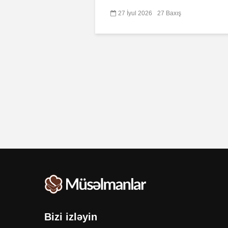
27 İyul 2026
27 Baxış
Bizi izləyin