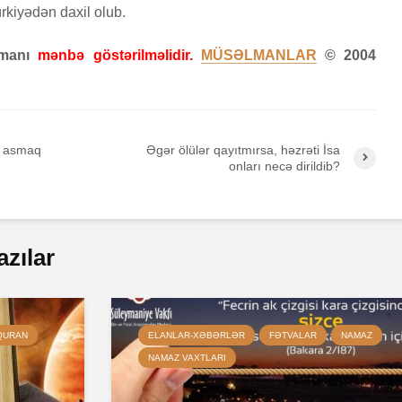
rkiyədən daxil olub.
zamanı
mənbə göstərilməlidir.
MÜSƏLMANLAR
© 2004
ər asmaq
Əgər ölülər qayıtmırsa, həzrəti İsa
onları necə dirildib?
azılar
QURAN
ELANLAR-XƏBƏRLƏR
FƏTVALAR
NAMAZ
NAMAZ VAXTLARI