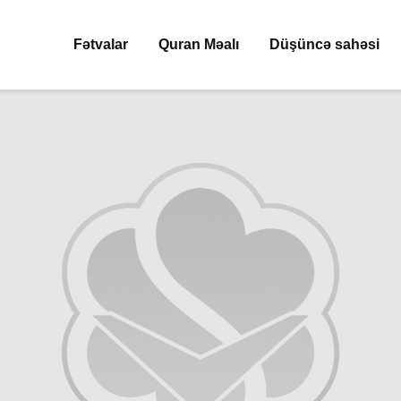
Fətvalar
Quran Məalı
Düşüncə sahəsi