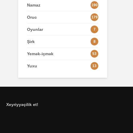
Namaz
190
Oruc
179
Oyunlar
7
Şirk
8
Yemək-içmək
53
Yuxu
13
Xeyriyyəçilik et!