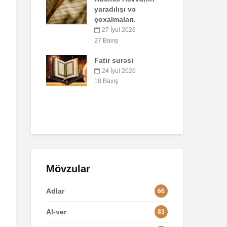
ılışı və
41 Baxış
maları.
Faiz nədir?
İyul 2026
7 İyul 2026
52 Baxış
ış
 surəsi
AŞURA BARƏDƏ
İyul 2026
26 İyun 2026
ış
47 Baxış
Mövzular
Adlar
66
Al-ver
83