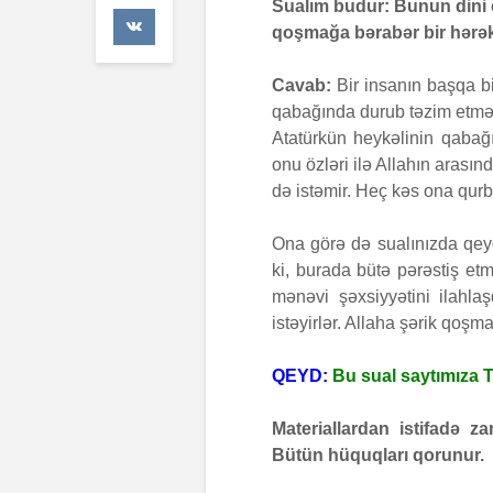
Sualım budur: Bunun dini c
41 Baxış
qoşmağa bərabər bir hərək
Faiz nədi
Cavab:
Bir insanın başqa b
7 İyul 20
qabağında durub təzim etməy
Atatürkün heykəlinin qabağ
AŞURA B
onu özləri ilə Allahın arası
26 İyun 
də istəmir. Heç kəs ona qur
48 Baxış
Ona görə də sualınızda qeyd
ki, burada bütə pərəstiş et
mənəvi şəxsiyyətini ilahla
istəyirlər. Allaha şərik qoş
QEYD:
Bu sual saytımıza T
Materiallardan istifadə 
Bütün hüquqları qorunur.