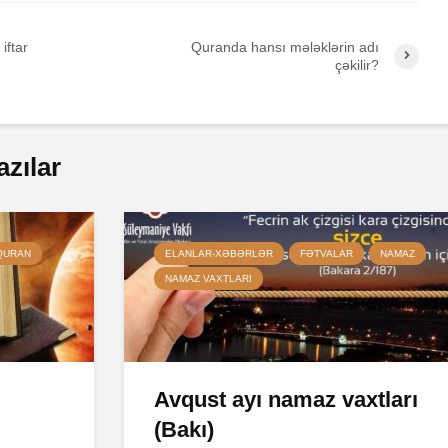
iftar
Quranda hansı mələklərin adı
çəkilir?
azılar
QURAN
ELANLAR-XƏBƏRLƏR
FƏTVALAR
NAMAZ
NAMAZ VAXTLARI
Avqust ayı namaz vaxtları
(Bakı)