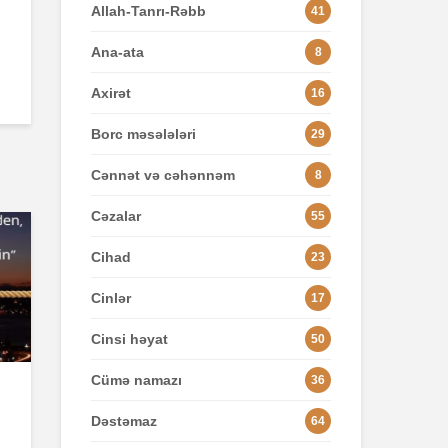
Allah-Tanrı-Rəbb
41
Ana-ata
8
Axirət
16
Borc məsələləri
29
Cənnət və cəhənnəm
8
Cəzalar
55
Cihad
23
Cinlər
17
Cinsi həyat
50
Cümə namazı
36
Dəstəmaz
64