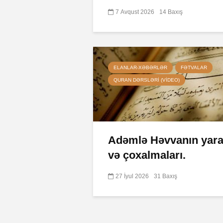
7 Avqust 2026
14 Baxış
ELANLAR-XƏBƏRLƏR
FƏTVALAR
QURAN DƏRSLƏRI (VIDEO)
Adəmlə Həvvanın yarad
və çoxalmaları.
27 İyul 2026
31 Baxış