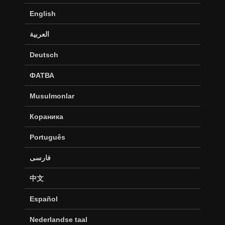
English
العربية
Deutsch
ФАТВА
Musulmonlar
Кораника
Português
فارسی
中文
Español
Nederlandse taal