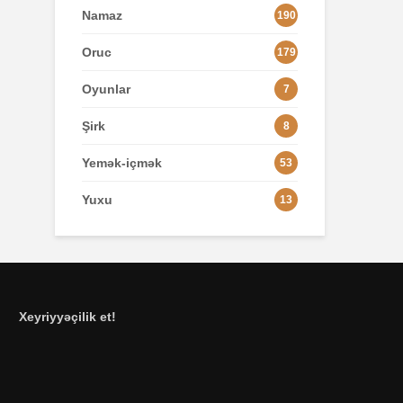
Namaz
190
Oruc
179
Oyunlar
7
Şirk
8
Yemək-içmək
53
Yuxu
13
Xeyriyyəçilik et!