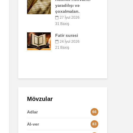
ılışı və
41 Baxış
maları.
Faiz nədir?
İyul 2026
7 İyul 2026
52 Baxış
ış
 surəsi
AŞURA BARƏDƏ
İyul 2026
26 İyun 2026
ış
48 Baxış
Mövzular
Adlar
66
Al-ver
83