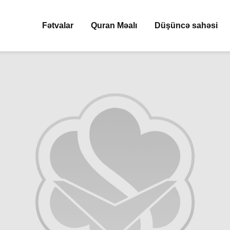
Fətvalar
Quran Məalı
Düşüncə sahəsi