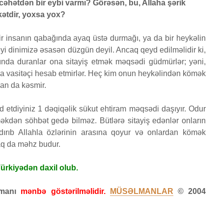
əhətdən bir eybi varmı? Görəsən, bu, Allaha şərik
yarad
ətdir, yoxsa yox?
Səcdə surəsi
çoxal
r?
12 İyun 2026
27 
ir insanın qabağında ayaq üstə durmağı, ya da bir heykəlin
26
52 Baxış
81 Baxış
31 Bax
i dinimizə əsasən düzgün deyil. Ancaq qeyd edilməlidir ki,
Bir işə, şirkətə pul
Fatir
ında duranlar ona sitayiş etmək məqsədi güdmürlər; yəni,
ARƏDƏ
qoyub qazancından
24 
nda vasitəçi hesab etmirlər. Heç kim onun heykəlindən kömək
pay almaq faiz
2026
21 Bax
ban da kəsmir.
olmazmı?
5 İyun 2026
 etdiyiniz 1 dəqiqəlik sükut ehtiram məqsədi daşıyır. Odur
37 Baxış
məkdən söhbət gedə bilməz. Bütlərə sitayiş edənlər onların
şdırıb Allahla özlərinin arasına qoyur və onlardan kömək
maq da məhz budur.
ürkiyədən daxil olub.
zamanı
mənbə göstərilməlidir.
MÜSƏLMANLAR
© 2004