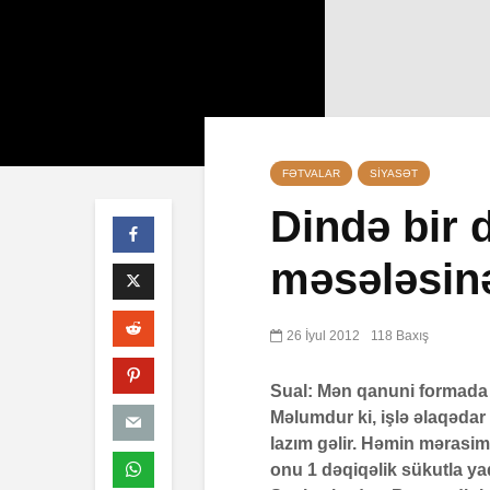
FƏTVALAR
SIYASƏT
Dində bir 
məsələsinə
Qeyri-mü
öldürən b
müsəlman
26 İyul 2012
118 Baxış
cəzası tət
edilərmi?
Sual: Mən qanuni formada s
17 İyul 2
Məlumdur ki, işlə əlaqəda
30 Baxış
lazım gəlir. Həmin mərasim
Səba surə
onu 1 dəqiqəlik sükutla yad
10 İyul 2