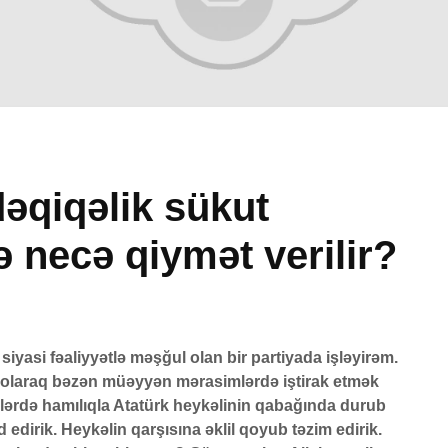
dəqiqəlik sükut
 necə qiymət verilir?
səlmanı
Əhzab surəsi
Yasin
ir
26 İyun 2026
7 A
a qisas
71 Baxış
14 Bax
biq
Peyğəmbərimiz
Avqu
iyasi fəaliyyətlə məşğul olan bir partiyada işləyirəm.
oxumağı və yazmağı
vaxtl
026
r olaraq bəzən müəyyən mərasimlərdə iştirak etmək
bacarırdı, yoxsa,
1 A
lərdə hamılıqla Atatürk heykəlinin qabağında durub
yox?
54 Bax
si
19 İyun 2026
 edirik. Heykəlin qarşısına əklil qoyub təzim edirik.
Adəm
026
52 Baxış