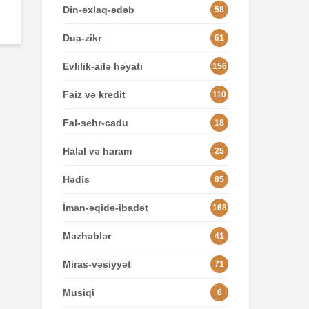
Din-əxlaq-ədəb
58
Dua-zikr
61
Evlilik-ailə həyatı
156
Faiz və kredit
110
Fal-sehr-cadu
18
Halal və haram
25
Hədis
85
İman-əqidə-ibadət
168
Məzhəblər
41
Miras-vəsiyyət
71
Musiqi
6