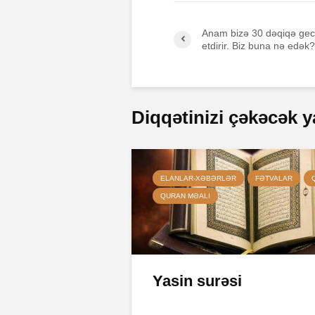
Anam bizə 30 dəqiqə gec 
etdirir. Biz buna nə edək?
Diqqətinizi çəkəcək y
ELANLAR-XƏBƏRLƏR
FƏTVALAR
QURAN MƏALI
Yasin surəsi