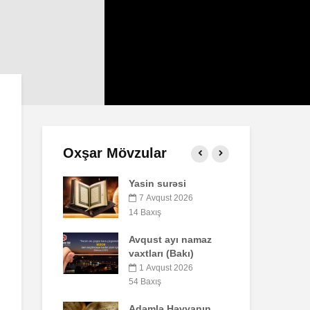
Oxşar Mövzular
 surəsi
Qeyri-müsəlmanı
öldürən bir
vqust 2026
müsəlmana qisas
ış
cəzası tətbiq
edilərmi?
st ayı namaz
arı (Bakı)
17 İyul 2026
30 Baxış
vqust 2026
ış
Səba surəsi
lə Həvvanın
10 İyul 2026