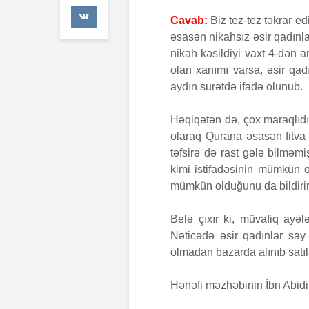
42 Baxış
Cavab:
Biz tez-tez təkrar ed
əsasən nikahsız əsir qadınl
Faiz nədir?
nikah kəsildiyi vaxt 4-dən a
7 İyul 2026
olan xanımı varsa, əsir qa
aydın surətdə ifadə olunub.
AŞURA BAR
26 İyun 2026
Həqiqətən də, çox maraqlıdı
49 Baxış
olaraq Qurana əsasən fitva
təfsirə də rast gələ bilməm
kimi istifadəsinin mümkün o
mümkün olduğunu da bildirir
Belə çıxır ki, müvafiq ayə
Nəticədə əsir qadınlar sa
olmadan bazarda alınıb satıla
Hənəfi məzhəbinin İbn Abidin