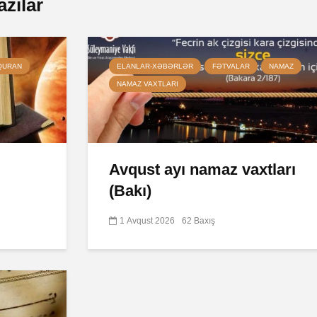
azılar
QURAN
ELANLAR-XƏBƏRLƏR
FƏTVALAR
NAMAZ
NAMAZ VAXTLARI
Avqust ayı namaz vaxtları
(Bakı)
1 Avqust 2026
62 Baxış