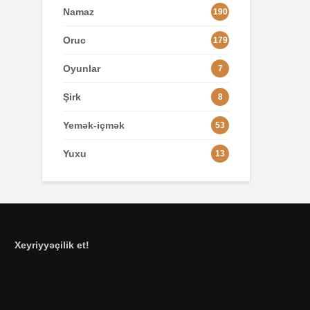
Namaz
190
Oruc
179
Oyunlar
7
Şirk
8
Yemək-içmək
53
Yuxu
13
Xeyriyyəçilik et!