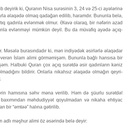
yaradılı
ib deyirik ki, Quranın Nisa surəsinin 3, 24 və 25-ci ayələrinə
Səcdə surəsi
çoxalma
arla əlaqədə olmaq qadağan edilib, haramdır. Bununla belə,
12 İyun 2026
27 İyu
rtıq qadınla evlənmək olmur. Əlavə olaraq, bir nəfərin azad
53 Baxış
81 Baxış
32 Baxış
dınla evlənməyi mümkün deyil. Bu da müvafiq ayədə açıq-
Bir işə, şirkətə pul
Fatir su
ƏDƏ
qoyub qazancından
24 İyu
pay almaq faiz
21 Baxış
r. Məsələ burasındadır ki, mən indiyədək əsirlərlə əlaqədar
olmazmı?
 verən İslam alimi görməmişəm. Bununla bağlı hansısa bir
5 İyun 2026
işəm. Halbuki Quran çox açıq surətdə əsir qadınların kəniz
37 Baxış
lmadığını bildirir. Onlarla nikahsız əlaqədə olmağın qeyri-
.
lərin hamısına səhv məna verilib. Həm də şüurlu surətdə!
y baxımından məhdudiyyət qoyulmadan və nikaha ehtiyac
n bir “əmtəə” halına gətirilib.
 adlı məşhur alimi öz əsərində belə deyir: