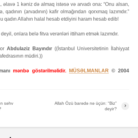
a, əlavə 1 kəniz də almaq istəsə və arvadı ona: “Onu alsan,
, qadının (arvadının) kafir olmağından qorxmaq lazımdır.”
 qadın Allahın halal hesab etdiyini haram hesab edib!
deyil, onlara belə fitva verənləri ittiham etmək lazımdır.
sor
Abdulaziz Bayındır
((İstanbul Universitetinin İlahiyyat
fedrasının müdiri.))
zamanı
mənbə göstərilməlidir.
MÜSƏLMANLAR
© 2004
n səhv
Allah Özü barədə nə üçün: “Biz”
?
deyir?