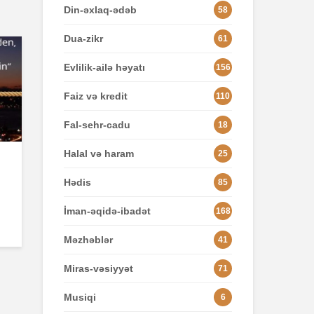
Din-əxlaq-ədəb
58
Dua-zikr
61
Evlilik-ailə həyatı
156
Faiz və kredit
110
Fal-sehr-cadu
18
Halal və haram
25
Hədis
85
İman-əqidə-ibadət
168
Məzhəblər
41
Miras-vəsiyyət
71
Musiqi
6