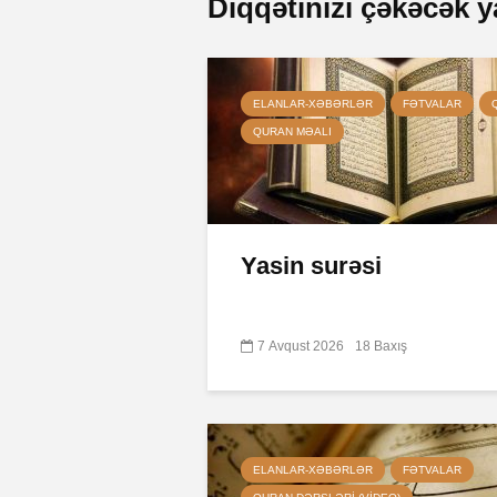
Diqqətinizi çəkəcək y
ELANLAR-XƏBƏRLƏR
FƏTVALAR
QURAN MƏALI
Yasin surəsi
7 Avqust 2026
18 Baxış
ELANLAR-XƏBƏRLƏR
FƏTVALAR