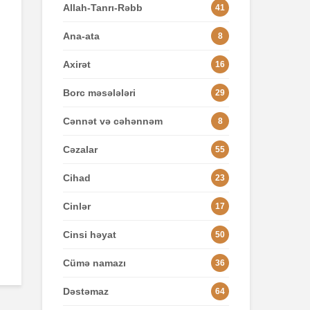
Allah-Tanrı-Rəbb
41
Ana-ata
8
Axirət
16
Borc məsələləri
29
Cənnət və cəhənnəm
8
Cəzalar
55
Cihad
23
Cinlər
17
Cinsi həyat
50
Cümə namazı
36
Dəstəmaz
64