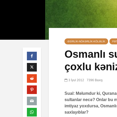
ƏSIRLIK-NÖKƏRLIK-KÖLƏLIK
FƏ
Osmanlı su
çoxlu kəni
Qeyri-müsəl
öldürən bir
müsəlmana 
3 İyul 2012
7396 Baxış
cəzası tətbi
edilərmi?
Sual: Məlumdur ki, Qurana ə
17 İyul 2026
sultanlar necə? Onlar bu m
33 Baxış
imtiyaz yoxdursa, Osmanlı 
Səba surəsi
saxlayıblar?
10 İyul 2026