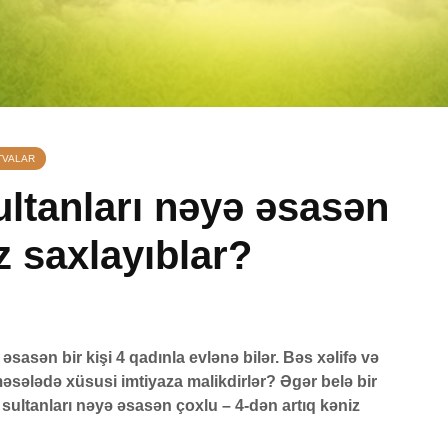
TVALAR
ltanları nəyə əsasən
z saxlayıblar?
manı
Əhzab surəsi
Yasin s
26 İyun 2026
7 Avqu
qisas
71 Baxış
18 Baxış
q
Peyğəmbərimiz
Avqust 
sasən bir kişi 4 qadınla evlənə bilər. Bəs xəlifə və
oxumağı və yazmağı
vaxtları
əsələdə xüsusi imtiyaza malikdirlər? Əgər belə bir
bacarırdı, yoxsa,
1 Avqu
sultanları nəyə əsasən çoxlu – 4-dən artıq kəniz
yox?
62 Baxış
19 İyun 2026
Adəmlə
52 Baxış