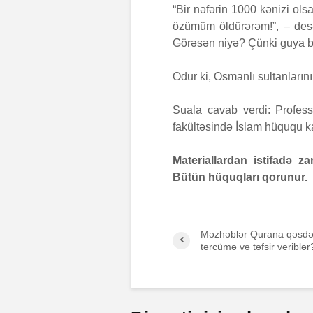
“Bir nəfərin 1000 kənizi ols
özümüm öldürərəm!”, – desə
Görəsən niyə? Çünki guya bu
Odur ki, Osmanlı sultanlarını 
Suala cavab verdi: Profes
fakültəsində İslam hüququ ka
Materiallardan istifadə 
Bütün hüquqları qorunur.
Məzhəblər Qurana qəsdə
tərcümə və təfsir veriblər