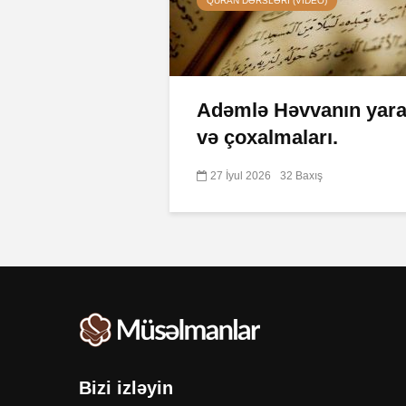
QURAN DƏRSLƏRI (VIDEO)
Adəmlə Həvvanın yarad
və çoxalmaları.
27 İyul 2026
32 Baxış
Bizi izləyin