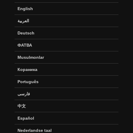
English
العربية
Deutsch
ФАТВА
Musulmonlar
Кораника
Português
فارسی
中文
Español
Nederlandse taal