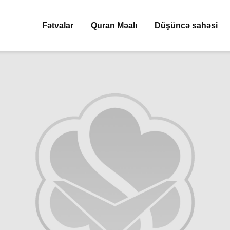
Fətvalar
Quran Məalı
Düşüncə sahəsi