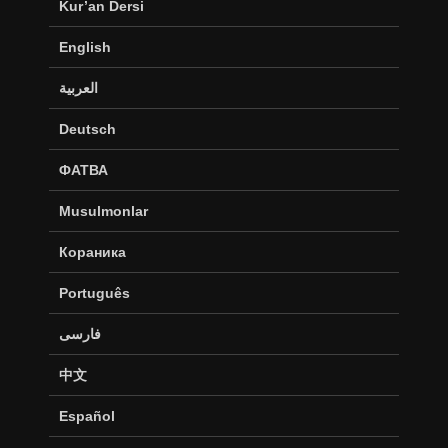
Kur’an Dersi
English
العربية
Deutsch
ФАТВА
Musulmonlar
Кораника
Português
فارسی
中文
Español