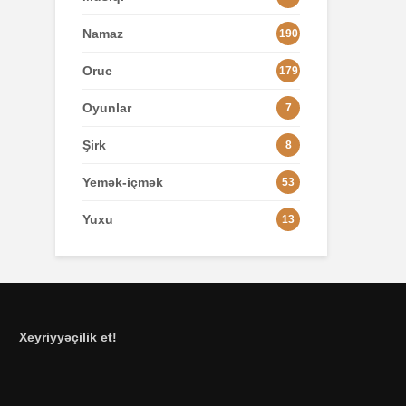
Namaz
190
Oruc
179
Oyunlar
7
Şirk
8
Yemək-içmək
53
Yuxu
13
Xeyriyyəçilik et!