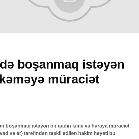
rdə boşanmaq istəyən
kəməyə müraciət
si
Peyğəmbərimiz
Avqu
oxumağı və yazmağı
vaxtl
026
bacarırdı, yoxsa,
1 A
yox?
42 Bax
r?
19 İyun 2026
Adəm
50 Baxış
26
51 Baxış
yarad
dən boşanmaq istəyən bir qadın kimə və haraya müraciət
Səcdə surəsi
çoxal
ARƏDƏ
12 İyun 2026
27 
rvad və ər) tərəfindən təşkil edilən hakim heyəti bu
2026
79 Baxış
26 Bax