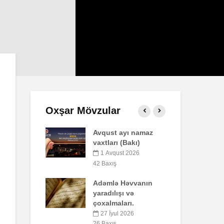
Oxşar Mövzular
st ayı namaz
Səba surəsi
arı (Bakı)
10 İyul 2026
vqust 2026
40 Baxış
ış
Faiz nədir?
lə Həvvanın
7 İyul 2026
51 Baxış
ılışı və
maları.
AŞURA BARƏDƏ
İyul 2026
26 İyun 2026
ış