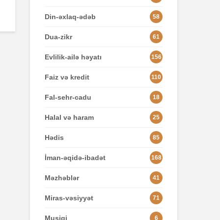
Din-əxlaq-ədəb
58
Dua-zikr
61
Evlilik-ailə həyatı
156
Faiz və kredit
110
Fal-sehr-cadu
18
Halal və haram
25
Hədis
85
İman-əqidə-ibadət
168
Məzhəblər
41
Miras-vəsiyyət
71
Musiqi
6