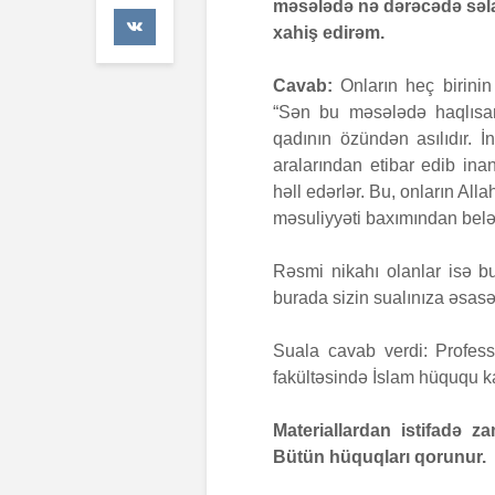
məsələdə nə dərəcədə səlah
47 Baxış
xahiş edirəm.
Əhzab sur
Cavab:
Onların heç birinin
26 İyun 
67 Baxış
“Sən bu məsələdə haqlısan,
qadının özündən asılıdır. 
aralarından etibar edib inan
həll edərlər. Bu, onların Al
məsuliyyəti baxımından belə
Rəsmi nikahı olanlar isə b
burada sizin sualınıza əsasə
Suala cavab verdi: Profes
fakültəsində İslam hüququ ka
Materiallardan istifadə 
Bütün hüquqları qorunur.