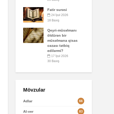
47 Baxış
 surəsi
Əhzab surəsi
İyul 2026
26 İyun 2026
ış
67 Baxış
i-müsəlmanı
ən bir
lmana qisas
ı tətbiq
rmi?
İyul 2026
ış
Mövzular
Adlar
66
Al-ver
83