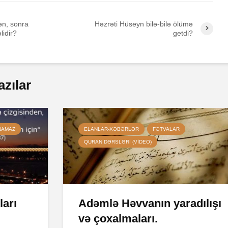
rən, sonra
Həzrəti Hüseyn bilə-bilə ölümə
lidir?
getdi?
azılar
NAMAZ
ELANLAR-XƏBƏRLƏR
FƏTVALAR
QURAN DƏRSLƏRI (VIDEO)
ları
Adəmlə Həvvanın yaradılışı
və çoxalmaları.