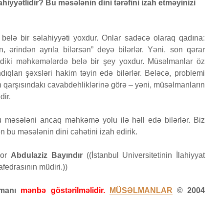
iyyətlidir? Bu məsələnin dini tərəfini izah etməyinizi
Bir işə, şirkətə pul
Fatir
əsi
qoyub qazancından
24 
 belə bir səlahiyyəti yoxdur. Onlar sadəcə olaraq qadına:
pay almaq faiz
2026
18 Bax
olmazmı?
 ərindən ayrıla bilərsən” deyə bilərlər. Yəni, son qərar
Qeyr
5 İyun 2026
İndiki məhkəmələrdə belə bir şey yoxdur. Müsəlmanlar öz
öldür
36 Baxış
dıqları şəxsləri hakim təyin edə bilərlər. Beləcə, problemi
müsə
lah qarşısındakı cavabdehliklərinə görə – yəni, müsəlmanların
Loğman surəsi
cəzas
dir.
edilə
22 May 2026
17 
84 Baxış
30 Bax
u məsələni ancaq məhkəmə yolu ilə həll edə bilərlər. Biz
n bu məsələnin dini cəhətini izah edirik.
sor
Abdulaziz Bayındır
((İstanbul Universitetinin İlahiyyat
fedrasının müdiri.))
zamanı
mənbə göstərilməlidir.
MÜSƏLMANLAR
© 2004