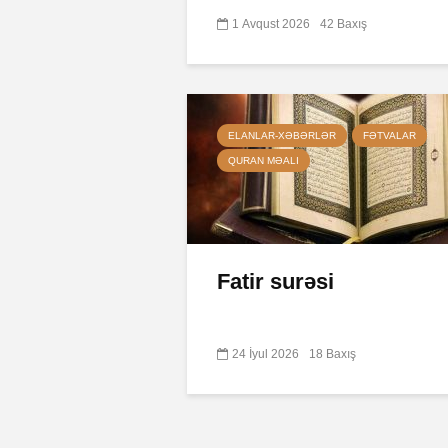
1 Avqust 2026
42 Baxış
ELANLAR-XƏBƏRLƏR
FƏTVALAR
QURAN MƏALI
Fatir surəsi
24 İyul 2026
18 Baxış