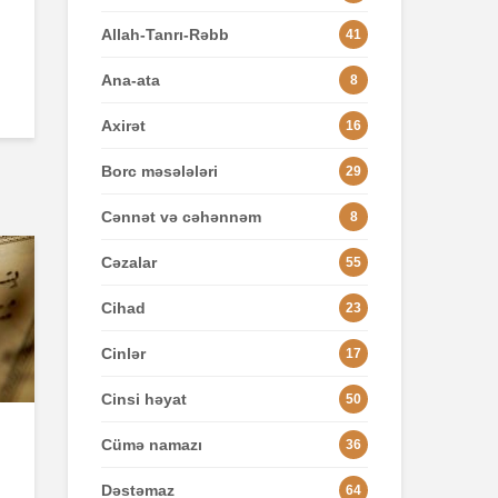
Allah-Tanrı-Rəbb
41
Ana-ata
8
Axirət
16
Borc məsələləri
29
Cənnət və cəhənnəm
8
Cəzalar
55
Cihad
23
Cinlər
17
Cinsi həyat
50
Cümə namazı
36
Dəstəmaz
64