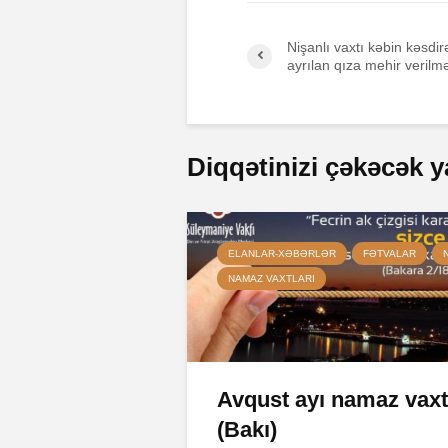
Nişanlı vaxtı kəbin kəsdi
ayrılan qıza mehir verilmə
Diqqətinizi çəkəcək y
ELANLAR-XƏBƏRLƏR
FƏTVALAR
NAMAZ VAXTLARI
Avqust ayı namaz vaxt
(Bakı)