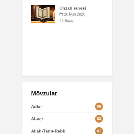
surəsi
B
Əhzab surəsi
q
yul 2026
p
26 İyun 2026
ış
o
67 Baxış
-müsəlmanı
n bir
3
mana qisas
 tətbiq
L
rmi?
yul 2026
8
ış
Mövzular
Adlar
66
Al-ver
83
Allah-Tanrı-Rəbb
41