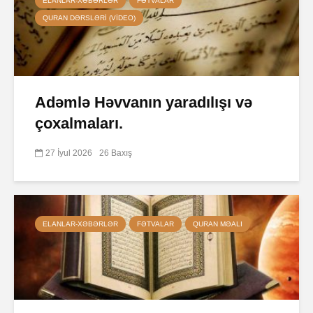
ELANLAR-XƏBƏRLƏR
FƏTVALAR
QURAN DƏRSLƏRI (VIDEO)
Adəmlə Həvvanın yaradılışı və
çoxalmaları.
27 İyul 2026
26 Baxış
ELANLAR-XƏBƏRLƏR
FƏTVALAR
QURAN MƏALI