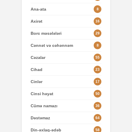
Ana-ata
8
Axirət
16
Borc məsələləri
29
Cənnət və cəhənnəm
8
Cəzalar
55
Cihad
23
Cinlər
17
Cinsi həyat
50
Cümə namazı
36
Dəstəmaz
64
Din-əxlaq-ədəb
58