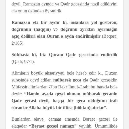
deyil, Ramazan ayında və Qədr gecəsində nazil edildiyini
elə onun özündən öyrənirik:
Ramazan elə bir aydır ki, insanlara yol göstərən,
doğrunun (haqqın) və doğrunu əyridən ayırmağın
açıq dəlilləri olan Quran o ayda endirilmişdir
(Bəqərə,
2/185).
Şübhəsiz ki, biz Quranı Qədr gecəsində endirdik
(Qədr, 97/1).
Alimlərin böyük əksəriyyəti belə hesab edir ki, Duxan
surəsində qeyd edilən
mübarək gecə
elə Qədr gecəsidir.
Müfəssir alimlərdən Əbu Bəkr İbnul-Ərəbi bu barədə belə
deyir:
“Həmin ayədə qeyd olunan mübarək gecənin
Qədr gecəsi deyil, başqa bir gecə olduğunu irəli
sürənlər Allaha böyük bir iftira (böhtan) atırlar”.
Bunlardan əlavə, camaat arasında Bəraət gecəsi ilə
əlaqədar
“Bəraət gecəsi namazı”
yayılıb. Ümumilikdə