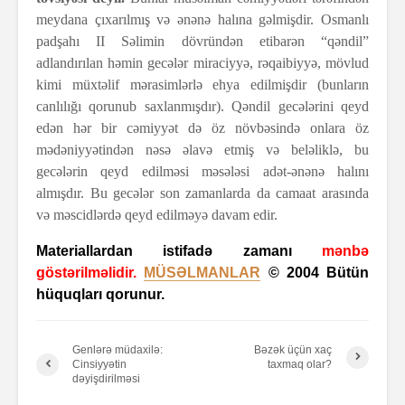
meydana çıxarılmış və ənənə halına gəlmişdir. Osmanlı
padşahı II Səlimin dövründən etibarən “qəndil”
adlandırılan həmin gecələr miraciyyə, rəqaibiyyə, mövlud
kimi müxtəlif mərasimlərlə ehya edilmişdir (bunların
canlılığı qorunub saxlanmışdır). Qəndil gecələrini qeyd
edən hər bir cəmiyyət də öz növbəsində onlara öz
mədəniyyətindən nəsə əlavə etmiş və beləliklə, bu
gecələrin qeyd edilməsi məsələsi adət-ənənə halını
almışdır. Bu gecələr son zamanlarda da camaat arasında
və məscidlərdə qeyd edilməyə davam edir.
Materiallardan istifadə
zamanı
mənbə
göstərilməlidir.
MÜSƏLMANLAR
© 2004 Bütün
hüquqları qorunur.
Genlərə müdaxilə:
Bəzək üçün xaç
Cinsiyyətin
taxmaq olar?
dəyişdirilməsi