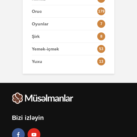
Oruc
179
Oyunlar
7
Şirk
8
Yemək-içmək
53
Yuxu
13
Bizi izləyin