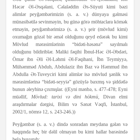
Həcər Əl-Əsqəlani, Cəlaləddin Əs-Süyuti kimi bəzi
alimlər peyğəmbərimizin (s. a. v.) dünyaya gəlməsi
münasibətilə sevinməyin, bu günə görə möhtaclara kömək
etməyin, peyğəmbərimizə (s. a. v.) şeir (mövlud kimi)
oxumağın gözəl bir əməl olduğunu qeyd edərək bu kimi
Mövlud mərasimlərinin “bidəti-həsənə” sayılmalı
olduğunu bildiriblər. Maliki fəqihi İbnul-Həc Əl-Əbdəri,
Ömər ibn Əli Əl-Ləhmi Əl-Fəqihani, İbn Teymiyyə,
Mühəmməd Abduh, Abdulaziz ibn Baz və Həmmud ibn
Abdulla Ət-Tuveyciri kimi alimlər isə mövlud şənlik və
mərasimlərinə “bidəti-seyyiə” gözüylə baxmış və şiddətlə
bunun əleyhinə çıxmışlar. ((Eyni mənbə, s. 477-478; Eyni
müəllif,
Mövlud: tarixi və dini hökmü,
Divan elmi
araşdırmalar dərgisi, Bilim və Sənət Vəqfi, İstanbul,
2002/1, nömrə 12, s. 243-246.))
Peyğəmbər (s. a. v.) dində sonradan meydana gələn və
haqqında heç bir dəlil olmayan bu kimi hallar barəsində
belə buyurub: