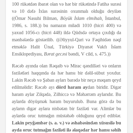
100 rükətdən ibarət olan və hər bir rükətində Fatihə surəsi
və 10 dəfə İxlas surəsinin oxunmalı olduğu deyilən
((Ömər Nasuhi Bilmən,
Böyük İslam elmihalı,
İstanbul,
1986, s. 188.)) bu namazın miladi 1010 (hicri 400) və
yaxud 1056-cı (hicri 448) ildə Qüdsdə ortaya çıxdığı da
mənbələrdə göstərilib. ((Əliyyul-Qari və Fəqihidən nəql
etməklə Halit Ünal, Türkiyə Diyanət Vakfı İslam
Ensiklopediyası,
Bərat gecəsi
bəndi, V cild, s. 475.))
Rəcəb ayında olan Rəqaib və Mirac qəndilləri və onların
fəzilətləri haqqında da hər hansı bir dəlil-sübut yoxdur.
Lakin Rəcəb və Şaban ayları barədə bir neçə məqam qeyd
edilməlidir: Rəcəb ayı
dörd haram ay
dan biridir. Digər
haram aylar Zilqədə, Zilhiccə və Məhərrəm aylarıdır. Bu
aylarda döyüşmək haram buyurulub. Buna görə də bu
ayların digər aylara nisbətən bir fəziləti var. Alimlər bu
aylarda oruc tutmağın müstəhəb olduğunu qeyd ediblər.
Lakin peyğəmbər (s. a. v.) və əshabəsindən xüsusilə bu
ayda oruc tutmağın fəziləti ilə əlaqədar hər hansı səhih