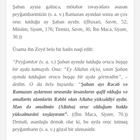
Şaban ayına gəlincə, mötəbər rəvayətlərə əsasən
peyğəmbərimizin (s. a. v.) Ramazan ayından sonra ən çox
oruc tutduğu ay Şaban ayıdır. ((Buxari,
Savm,
52;
Müslim,
Siyam,
176; Tirmizi,
Savm,
36; İbn Macə,
Siyam,
30.))
Üsamə ibn Zeyd belə bir hədis nəql edib:
“Peyğəmbər (s. a. v.) Şaban ayında tutduğu orucu başqa
bir ayda tutmayıb. Ona: “Ey Allahın elçisi, sənin Şaban
ayında tutduğun orucu başqa bir ayda görmədim”, –
dedim. O da belə buyurdu: “
Şaban ayı Rəcəb və
Ramazan aylarının arasında insanların qafil olduğu və
əməllərin aləmlərin Rəbbi olan Allaha yüksəldiyi aydır.
Mən də əməlimin (Allaha) oruc olduğum halda
yüksəlməsini xoşlayıram”.
((İbn Macə,
Siyam,
70.))
Deməli, asanlıqla demək olar ki, bu ayda oruc tutmaq
peyğəmbərin (s. a. v.) gözəl bir sünnəsidir.