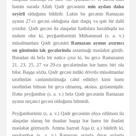
həmin surədə Allah Qədr gecəsinin
min aydan daha
xeyirli
olduğunu bildirib. Lakin bu gecənin Ramazan
ayının 27-ci gecəsi olduğuna dair dəqiq və qəti bir dəlil
yoxdur. Qədr gecəsi ilə əlaqədar hədislərə baxıldıqda isə
məlum olur ki, peyğəmbərimiz Mühəmməd (s. a. v.)
müsəlmanlara Qədr gecəsini
Ramazan ayının axırıncı
on gününün tək gecələrində
axtarmağı məsləhət görüb.
Buradan da belə bir nəticə çıxır ki, bu gecə Ramazanın
21, 23, 25, 27 və 29-cu gecələrindən hər hansı biri ola
bilər. Başqa sözlə, Qədr gecəsi indiki dövrdə müsəlmanlar
tərəfindən canlandırılmağa cəhd edildiyi kimi hamı
tərəfindən bilinən bir gecə olmamış, əksinə, gizlənmişdir.
Hətta peyğəmbər (s. a. v.) belə Qədr gecəsinin Ramazan
ayının neçənci gecəsi olduğunu bilmirdi.
Peyğəmbərimiz (s. a. v.) Qədr gecəsinin ehya edilməsi ilə
əlaqədar olaraq bir duadan başqa hər hansı bir ibadəti
məsləhət görməyib. Amma həzrəti Aişə (r. a.) bildirib ki,
peyğəmbər (s. a. v.) Ramazan ayında digər aylarda