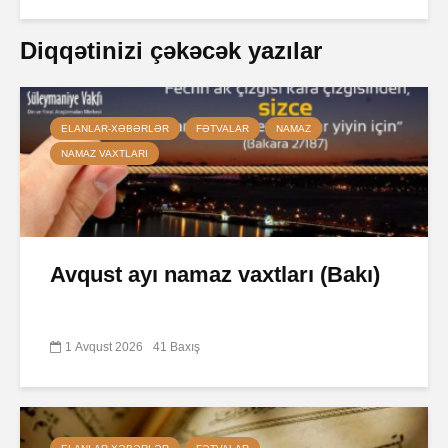
Diqqətinizi çəkəcək yazılar
ELANLAR-XƏBƏRLƏR
FƏTVALAR
NAMAZ
NAMAZ VAXTLARI
Avqust ayı namaz vaxtları (Bakı)
1 Avqust 2026
41 Baxış