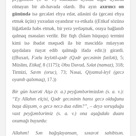
olmayan bir ab-havada olardı. Bu ayın
axırıncı on
günündə
isə gecələri ehya edər, ailəsini də (gecəni ehya
etmək üçün) yuxudan oyandırar və etikafa ((Etikaf sözünə
lüğətlərdə həbs etmək, bir yerə yerləşmək, oraya bağlanıb
qalmaq mənaları verilir. Bir fiqh (İslam hüququ) termini
kimi isə ibadət məqsədi ilə bir məsciddə müəyyən
qaydalara riayət edib qalmağı ifadə edir.)) girərdi.
((Buxari,
Fəzlu leylətil-qədr (Qədr gecəsinin fəziləti),
5;
Müslim,
Etikaf,
8 (1175); Əbu Davud,
Səlat (namaz),
318;
Tirmizi,
Savm (oruc),
73; Nəsai,
Qiyamul-leyl (gecə
oyanıb qalxmaq),
17.))
Bir gün həzrəti Aişə (r. a.) peyğəmbərimizdən (s. a. v.):
“Ey Allahın elçisi, Qədr gecəsinin hansı gecə olduğunu
başa düşsəm, o gecə necə dua edim?”, – deyə soruşduğu
vaxt peyğəmbərimiz (s. a. v.) ona aşağıdakı duanı
oxumağı buyurdu:
Allahım! Sən bağışlayansan, səxavət sahibisən.