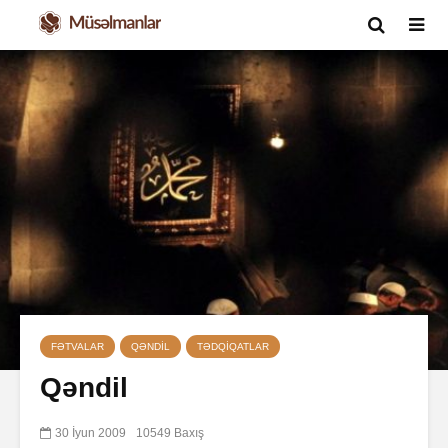
FƏTVALAR
QƏNDIL
TƏDQIQATLAR
Qəndil
30 İyun 2009
10549 Baxış