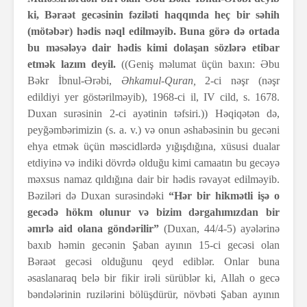
ki, Bəraət gecəsinin fəziləti haqqında heç bir səhih
(mötəbər) hədis nəql edilməyib. Buna görə də ortada
bu məsələyə dair hədis kimi dolaşan sözlərə etibar
etmək lazım deyil.
((Geniş məlumat üçün baxın: Əbu
Bəkr İbnul-Ərəbi,
Əhkamul-Quran,
2-ci nəşr (nəşr
edildiyi yer göstərilməyib), 1968-ci il, IV cild, s. 1678.
Duxan surəsinin 2-ci ayətinin təfsiri.)) Həqiqətən də,
peyğəmbərimizin (s. a. v.) və onun əshabəsinin bu gecəni
ehya etmək üçün məscidlərdə yığışdığına, xüsusi dualar
etdiyinə və indiki dövrdə olduğu kimi camaatın bu gecəyə
məxsus namaz qıldığına dair bir hədis rəvayət edilməyib.
Bəziləri də Duxan surəsindəki
“Hər bir hikmətli işə o
gecədə hökm olunur və bizim dərgahımızdan bir
əmrlə aid olana göndərilir”
(Duxan, 44/4-5) ayələrinə
baxıb həmin gecənin Şaban ayının 15-ci gecəsi olan
Bəraət gecəsi olduğunu qeyd ediblər. Onlar buna
əsaslanaraq belə bir fikir irəli sürüblər ki, Allah o gecə
bəndələrinin ruzilərini bölüşdürür, növbəti Şaban ayının