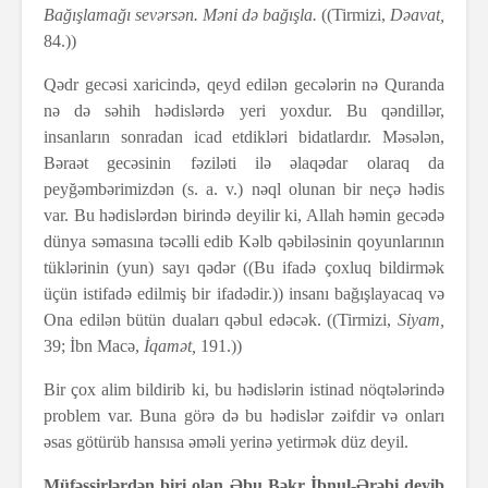
Bağışlamağı sevərsən. Məni də bağışla.
((Tirmizi,
Dəavat,
84.))
Qədr gecəsi xaricində, qeyd edilən gecələrin nə Quranda
nə də səhih hədislərdə yeri yoxdur. Bu qəndillər,
insanların sonradan icad etdikləri bidatlardır. Məsələn,
Bəraət gecəsinin fəziləti ilə əlaqədar olaraq da
peyğəmbərimizdən (s. a. v.) nəql olunan bir neçə hədis
var. Bu hədislərdən birində deyilir ki, Allah həmin gecədə
dünya səmasına təcəlli edib Kəlb qəbiləsinin qoyunlarının
tüklərinin (yun) sayı qədər ((Bu ifadə çoxluq bildirmək
üçün istifadə edilmiş bir ifadədir.)) insanı bağışlayacaq və
Ona edilən bütün duaları qəbul edəcək. ((Tirmizi,
Siyam,
39; İbn Macə,
İqamət,
191.))
Bir çox alim bildirib ki, bu hədislərin istinad nöqtələrində
problem var. Buna görə də bu hədislər zəifdir və onları
əsas götürüb hansısa əməli yerinə yetirmək düz deyil.
Müfəssirlərdən biri olan Əbu Bəkr İbnul-Ərəbi deyib