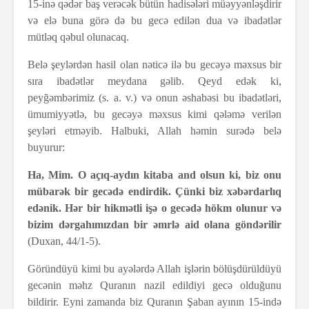
15-inə qədər baş verəcək bütün hadisələri müəyyənləşdirir
və elə buna görə də bu gecə edilən dua və ibadətlər
mütləq qəbul olunacaq.
Belə şeylərdən hasil olan nəticə ilə bu gecəyə məxsus bir
sıra ibadətlər meydana gəlib. Qeyd edək ki,
peyğəmbərimiz (s. a. v.) və onun əshabəsi bu ibadətləri,
ümumiyyətlə, bu gecəyə məxsus kimi qələmə verilən
şeyləri etməyib. Halbuki, Allah həmin surədə belə
buyurur:
Ha, Mim. O açıq-aydın kitaba and olsun ki, biz onu
mübarək bir gecədə endirdik. Çünki biz xəbərdarlıq
edənik. Hər bir hikmətli işə o gecədə hökm olunur və
bizim dərgahımızdan bir əmrlə aid olana göndərilir
(Duxan, 44/1-5).
Göründüyü kimi bu ayələrdə Allah işlərin bölüşdürüldüyü
gecənin məhz Quranın nazil edildiyi gecə olduğunu
bildirir. Eyni zamanda biz Quranın Şaban ayının 15-ində