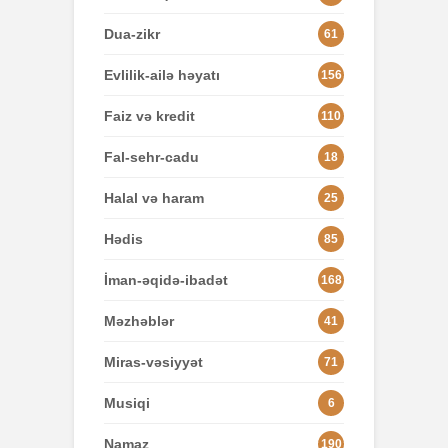
Dua-zikr
61
Evlilik-ailə həyatı
156
Faiz və kredit
110
Fal-sehr-cadu
18
Halal və haram
25
Hədis
85
İman-əqidə-ibadət
168
Məzhəblər
41
Miras-vəsiyyət
71
Musiqi
6
Namaz
190