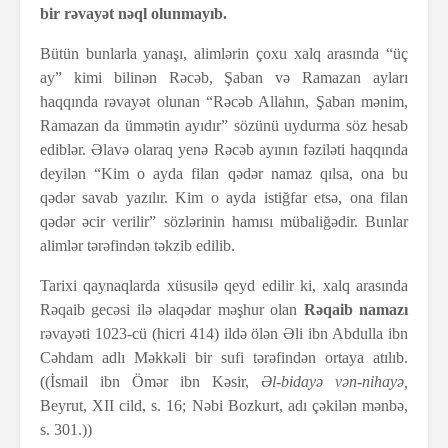
bir rəvayət nəql olunmayıb.
Bütün bunlarla yanaşı, alimlərin çoxu xalq arasında “üç
ay” kimi bilinən Rəcəb, Şaban və Ramazan ayları
haqqında rəvayət olunan “Rəcəb Allahın, Şaban mənim,
Ramazan da ümmətin ayıdır” sözünü uydurma söz hesab
ediblər. Əlavə olaraq yenə Rəcəb ayının fəziləti haqqında
deyilən “Kim o ayda filan qədər namaz qılsa, ona bu
qədər savab yazılır. Kim o ayda istiğfar etsə, ona filan
qədər əcir verilir” sözlərinin hamısı mübaliğədir. Bunlar
alimlər tərəfindən təkzib edilib.
Tarixi qaynaqlarda xüsusilə qeyd edilir ki, xalq arasında
Rəqaib gecəsi ilə əlaqədar məşhur olan
Rəqaib namazı
rəvayəti 1023-cü (hicri 414) ildə ölən Əli ibn Abdulla ibn
Cəhdam adlı Məkkəli bir sufi tərəfindən ortaya atılıb.
((İsmail ibn Ömər ibn Kəsir,
Əl-bidayə vən-nihayə,
Beyrut, XII cild, s. 16; Nəbi Bozkurt, adı çəkilən mənbə,
s. 301.))