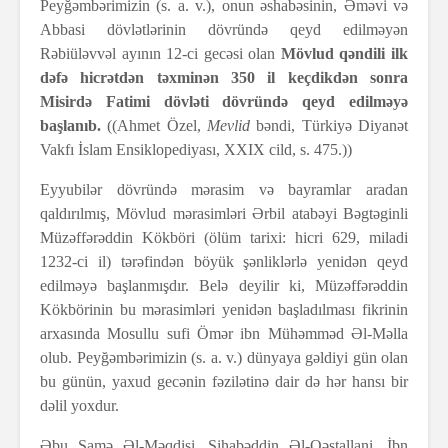
Peyğəmbərimizin (s. a. v.), onun əshabəsinin, Əməvi və
Abbasi dövlətlərinin dövründə qeyd edilməyən
Rəbiüləvvəl ayının 12-ci gecəsi olan
Mövlud qəndili ilk
dəfə hicrətdən təxminən 350 il keçdikdən sonra
Misirdə Fatimi dövləti dövründə qeyd edilməyə
başlanıb.
((Ahmet Özel,
Mevlid
bəndi, Türkiyə Diyanət
Vakfı İslam Ensiklopediyası, XXIX cild, s. 475.))
Eyyubilər dövründə mərasim və bayramlar aradan
qaldırılmış, Mövlud mərasimləri Ərbil atabəyi Bəgtəginli
Müzəffərəddin Kökböri (ölüm tarixi: hicri 629, miladi
1232-ci il) tərəfindən böyük şənliklərlə yenidən qeyd
edilməyə başlanmışdır. Belə deyilir ki, Müzəffərəddin
Kökbörinin bu mərasimləri yenidən başladılması fikrinin
arxasında Mosullu sufi Ömər ibn Mühəmməd Əl-Məlla
olub. Peyğəmbərimizin (s. a. v.) dünyaya gəldiyi gün olan
bu günün, yaxud gecənin fəzilətinə dair də hər hansı bir
dəlil yoxdur.
Əbu Şamə Əl-Məqdisi, Şihabəddin Əl-Qəstallani, İbn