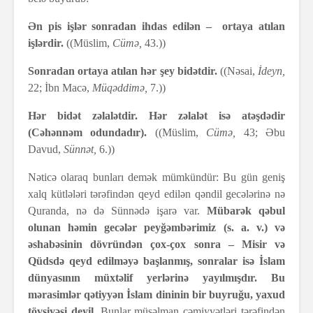
Ən pis işlər sonradan ihdas edilən – ortaya atılan
işlərdir.
((Müslim,
Cümə,
43.))
Sonradan ortaya atılan hər şey bidətdir.
((Nəsai,
İdeyn,
22; İbn Macə,
Müqəddimə,
7.))
Hər bidət zəlalətdir. Hər zəlalət isə atəşdədir
(Cəhənnəm odundadır).
((Müslim,
Cümə,
43; Əbu
Davud,
Sünnət,
6.))
Nəticə olaraq bunları demək mümkündür: Bu gün geniş
xalq kütlələri tərəfindən qeyd edilən qəndil gecələrinə nə
Quranda, nə də Sünnədə işarə var.
Mübarək qəbul
olunan həmin gecələr peyğəmbərimiz (s. a. v.) və
əshabəsinin dövründən çox-çox sonra – Misir və
Qüdsdə qeyd edilməyə başlanmış, sonralar isə İslam
dünyasının müxtəlif yerlərinə yayılmışdır. Bu
mərasimlər qətiyyən İslam dininin bir buyruğu, yaxud
tövsiyəsi deyil.
Bunlar müsəlman cəmiyyətləri tərəfindən