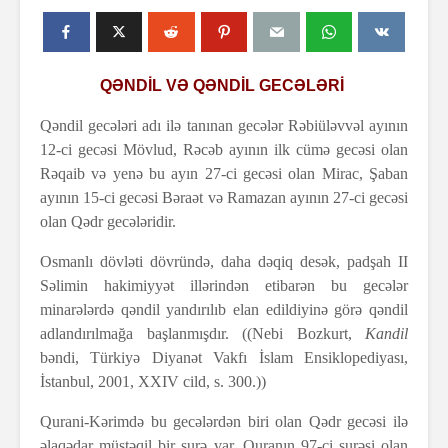
QƏNDİL VƏ QƏNDİL GECƏLƏRİ
Qəndil gecələri adı ilə tanınan gecələr Rəbiüləvvəl ayının
12-ci gecəsi Mövlud, Rəcəb ayının ilk cümə gecəsi olan
Rəqaib və yenə bu ayın 27-ci gecəsi olan Mirac, Şaban
ayının 15-ci gecəsi Bəraət və Ramazan ayının 27-ci gecəsi
olan Qədr gecələridir.
Osmanlı dövləti dövründə, daha dəqiq desək, padşah II
Səlimin hakimiyyət illərindən etibarən bu gecələr
minarələrdə qəndil yandırılıb elan edildiyinə görə qəndil
adlandırılmağa başlanmışdır. ((Nebi Bozkurt,
Kandil
bəndi, Türkiyə Diyanət Vakfı İslam Ensiklopediyası,
İstanbul, 2001, XXIV cild, s. 300.))
Qurani-Kərimdə bu gecələrdən biri olan Qədr gecəsi ilə
əlaqədar müstəqil bir surə var. Quranın 97-ci surəsi olan