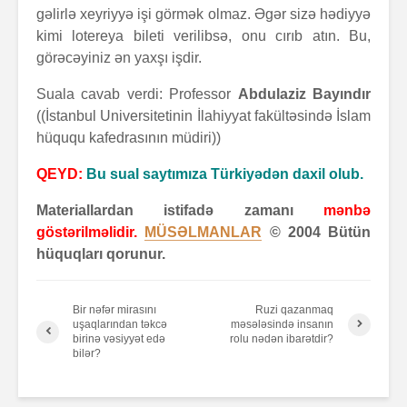
gəlirlə xeyriyyə işi görmək olmaz. Əgər sizə hədiyyə
kimi lotereya bileti verilibsə, onu cırıb atın. Bu,
görəcəyiniz ən yaxşı işdir.
Suala cavab verdi: Professor
Abdulaziz Bayındır
((İstanbul Universitetinin İlahiyyat fakültəsində İslam
hüququ kafedrasının müdiri))
QEYD:
Bu sual saytımıza Türkiyədən daxil olub.
Materiallardan istifadə zamanı
mənbə
göstərilməlidir.
MÜSƏLMANLAR
© 2004 Bütün
hüquqları qorunur.
Bir nəfər mirasını
Ruzi qazanmaq
uşaqlarından təkcə
məsələsində insanın
birinə vəsiyyət edə
rolu nədən ibarətdir?
bilər?