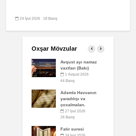
24 İyul 2026
18 Baxış
Oxşar Mövzular
t ayı namaz
Səba surəsi
P
rı (Bakı)
o
10 İyul 2026
b
qust 2026
40 Baxış
y
ış
Faiz nədir?
ə Həvvanın
5
7 İyul 2026
51 Baxış
lışı və
aları.
S
AŞURA BARƏDƏ
yul 2026
26 İyun 2026
ış
7
47 Baxış
surəsi
B
Əhzab surəsi
q
yul 2026