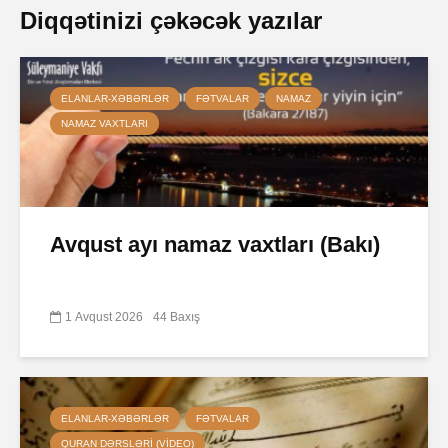
Diqqətinizi çəkəcək yazılar
ELANLAR-XƏBƏRLƏR
FƏTVALAR
NAMAZ
NAMAZ VAXTLARI
Avqust ayı namaz vaxtları (Bakı)
1 Avqust 2026
44 Baxış
ELANLAR-XƏBƏRLƏR
FƏTVALAR
QURAN DƏRSLƏRI (VIDEO)