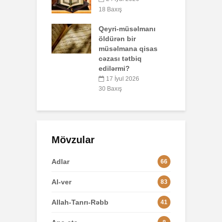
p
26 İyun 2026
ış
o
67 Baxış
-müsəlmanı
n bir
3
mana qisas
 tətbiq
L
rmi?
yul 2026
8
ış
Mövzular
Adlar
66
Al-ver
83
Allah-Tanrı-Rəbb
41