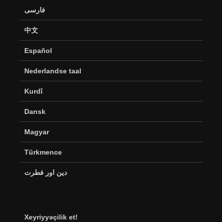
فارسی
中文
Español
Nederlandse taal
Kurdî
Dansk
Magyar
Türkmence
دین اور فطرت
Xeyriyyəçilik et!