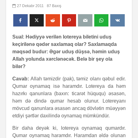
27 Dekabr 2011
87 Baxış
Sual: Hədiyyə verilən lotereya biletini uduş
keçirilənə qədər saxlamaq olar? Saxlamaqda
məqsəd budur: Əgər uduş düşsə, həmin uduş
Allah yolunda xərclənəcək. Belə bir şey ola
bilər?
Cavab:
Allah təmizdir (pak), təmiz olanı qəbul edir.
Qumar oynamaq isə haramdır. Lotereya da həm
hazırkı qanunlara (baxın: ticarət hüququ) əsasən,
həm də dində qumar hesab olunur. Lotereyanı
mövcud qanunlara əsasən ancaq dövlətin müəyyən
etdiyi şərtlər daxilində oynamaq mümkündür.
Bir daha deyək ki, lotereya oynamaq qumardır.
Qumar oynamaq haramdır. Haramdan əldə olunan