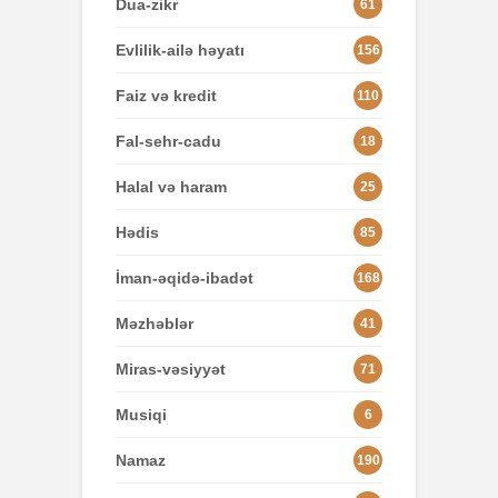
Dua-zikr
61
Evlilik-ailə həyatı
156
Faiz və kredit
110
Fal-sehr-cadu
18
Halal və haram
25
Hədis
85
İman-əqidə-ibadət
168
Məzhəblər
41
Miras-vəsiyyət
71
Musiqi
6
Namaz
190