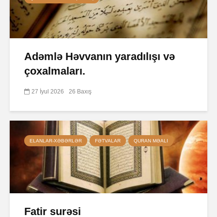
Adəmlə Həvvanın yaradılışı və
çoxalmaları.
27 İyul 2026
26 Baxış
ELANLAR-XƏBƏRLƏR
FƏTVALAR
QURAN MƏALI
Fatir surəsi