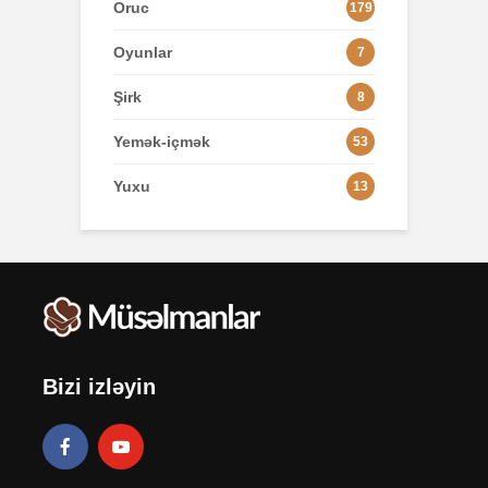
Oruc
179
Oyunlar
7
Şirk
8
Yemək-içmək
53
Yuxu
13
Bizi izləyin