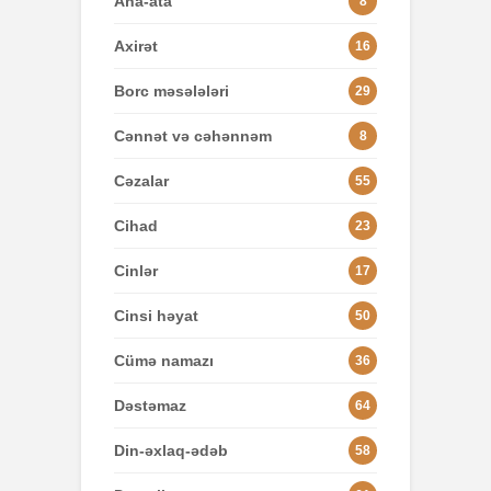
Ana-ata
8
Axirət
16
Borc məsələləri
29
Cənnət və cəhənnəm
8
Cəzalar
55
Cihad
23
Cinlər
17
Cinsi həyat
50
Cümə namazı
36
Dəstəmaz
64
Din-əxlaq-ədəb
58