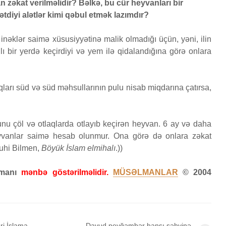
zəkat verilməlidir? Bəlkə, bu cür heyvanları bir
yaradı
ətdiyi alətlər kimi qəbul etmək lazımdır?
Səcdə surəsi
çoxalm
?
12 İyun 2026
27 İy
nəklər saimə xüsusiyyətinə malik olmadığı üçün, yəni, ilin
52 Baxış
80 Baxış
27 Baxı
lı bir yerdə keçirdiyi və yem ilə qidalandığına görə onlara
Bir işə, şirkətə pul
Fatir 
RƏDƏ
qoyub qazancından
24 İy
pay almaq faiz
26
18 Baxı
ıqları süd və süd məhsullarının pulu nisab miqdarına çatırsa,
olmazmı?
5 İyun 2026
37 Baxış
unu çöl və otlaqlarda otlayıb keçirən heyvan. 6 ay və daha
yvanlar saimə hesab olunmur. Ona görə də onlara zəkat
uhi Bilmen,
Böyük İslam elmihalı
.))
zamanı
mənbə göstərilməlidir.
MÜSƏLMANLAR
© 2004
ri İslama
Davud peyğəmbər hansı səhvinə