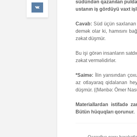
südündən qazanılan puldan 
41 Baxış
ustanın iş gördüyü vaxt işl
Faiz nədir
Cavab:
Süd üçün saxlanan i
7 İyul 2026
demək olar ki, hamısını bağ
zəkat düşmür.
AŞURA BA
26 İyun 20
Bu işi görən insanların satd
48 Baxış
zəkat verməlidirlər.
*Saimə:
İlin yarısından çox
az otlayaraq qidalanan he
düşmür. ((Mənbə: Ömer Nas
Materiallardan istifadə 
Bütün hüquqları qorunur.
Qəzzafiyə qarşı hərəkətlə