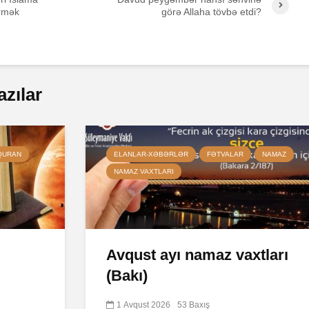
rmək
görə Allaha tövbə etdi?
azılar
QURAN
ELANLAR-XƏBƏRLƏR
FƏTVALAR
NAMAZ
NAMAZ VAXTLARI
Avqust ayı namaz vaxtları
(Bakı)
1 Avqust 2026
53 Baxış