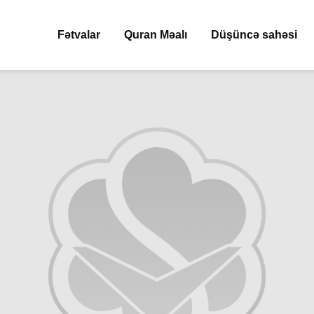
Fətvalar
Quran Məalı
Düşüncə sahəsi