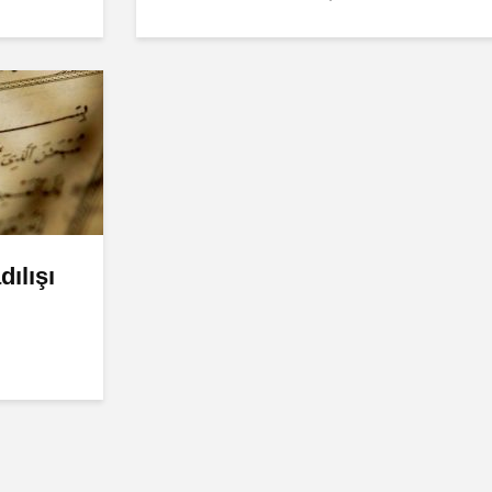
ılışı