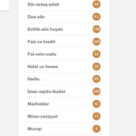
Din-əxlaq-ədəb
58
Dua-zikr
61
Evlilik-ailə həyatı
156
Faiz və kredit
110
Fal-sehr-cadu
18
Halal və haram
25
Hədis
85
İman-əqidə-ibadət
168
Məzhəblər
41
Miras-vəsiyyət
71
Musiqi
6