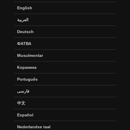
English
العربية
Deutsch
ФАТВА
Musulmonlar
Кораника
Português
فارسی
中文
Español
Nederlandse taal