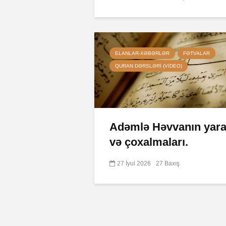
ELANLAR-XƏBƏRLƏR
FƏTVALAR
QURAN DƏRSLƏRI (VIDEO)
Adəmlə Həvvanın yarad
və çoxalmaları.
27 İyul 2026
27 Baxış