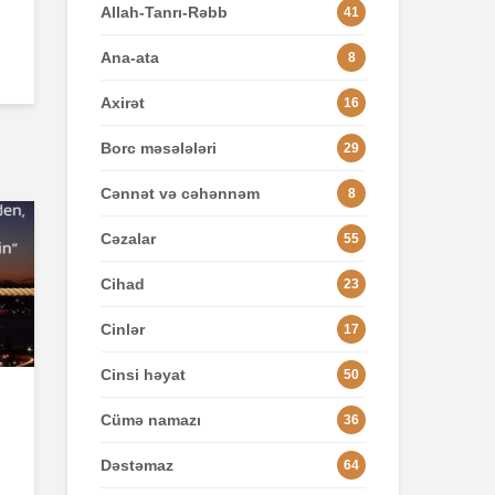
Allah-Tanrı-Rəbb
41
Ana-ata
8
Axirət
16
Borc məsələləri
29
Cənnət və cəhənnəm
8
Cəzalar
55
Cihad
23
Cinlər
17
Cinsi həyat
50
Cümə namazı
36
Dəstəmaz
64