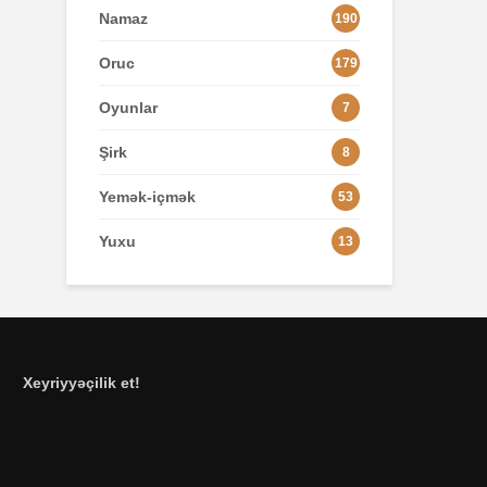
Namaz
190
Oruc
179
Oyunlar
7
Şirk
8
Yemək-içmək
53
Yuxu
13
Xeyriyyəçilik et!