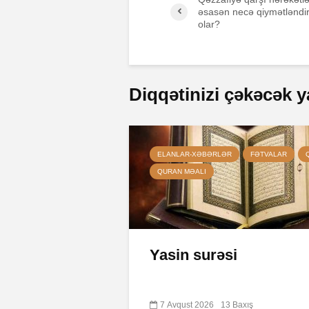
əsasən necə qiymətləndi
olar?
Diqqətinizi çəkəcək y
ELANLAR-XƏBƏRLƏR
FƏTVALAR
QURAN MƏALI
Yasin surəsi
7 Avqust 2026
13 Baxış