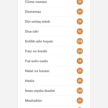
Cümə namazı
36
Dəstəmaz
64
Din-əxlaq-ədəb
58
Dua-zikr
61
Evlilik-ailə həyatı
156
Faiz və kredit
110
Fal-sehr-cadu
18
Halal və haram
25
Hədis
85
İman-əqidə-ibadət
168
Məzhəblər
41