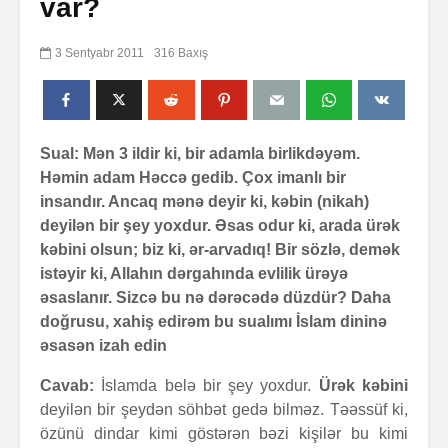
var?
3 Sentyabr 2011
316 Baxış
Sual: Mən 3 ildir ki, bir adamla birlikdəyəm.
Həmin adam Həccə gedib. Çox imanlı bir
insandır. Ancaq mənə deyir ki, kəbin (nikah)
deyilən bir şey yoxdur. Əsas odur ki, arada ürək
kəbini olsun; biz ki, ər-arvadıq! Bir sözlə, demək
istəyir ki, Allahın dərgahında evlilik ürəyə
əsaslanır. Sizcə bu nə dərəcədə düzdür? Daha
doğrusu, xahiş edirəm bu sualımı İslam dininə
əsasən izah edin
Cavab:
İslamda belə bir şey yoxdur.
Ürək kəbini
deyilən bir şeydən söhbət gedə bilməz. Təəssüf ki,
özünü dindar kimi göstərən bəzi kişilər bu kimi