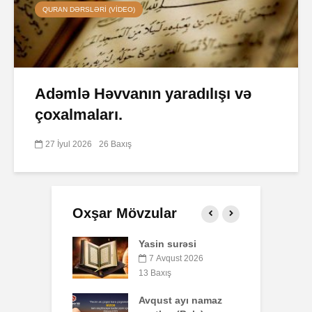
QURAN DƏRSLƏRI (VIDEO)
Adəmlə Həvvanın yaradılışı və
çoxalmaları.
27 İyul 2026
26 Baxış
Oxşar Mövzular
 surəsi
Qeyri-müsəlmanı
Ə
öldürən bir
qust 2026
müsəlmana qisas
ış
6
cəzası tətbiq
edilərmi?
t ayı namaz
P