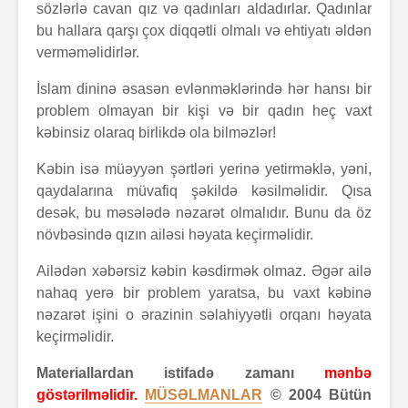
sözlərlə cavan qız və qadınları aldadırlar. Qadınlar
bu hallara qarşı çox diqqətli olmalı və ehtiyatı əldən
verməməlidirlər.
İslam dininə əsasən evlənməklərində hər hansı bir
problem olmayan bir kişi və bir qadın heç vaxt
kəbinsiz olaraq birlikdə ola bilməzlər!
Kəbin isə müəyyən şərtləri yerinə yetirməklə, yəni,
qaydalarına müvafiq şəkildə kəsilməlidir. Qısa
desək, bu məsələdə nəzarət olmalıdır. Bunu da öz
növbəsində qızın ailəsi həyata keçirməlidir.
Ailədən xəbərsiz kəbin kəsdirmək olmaz. Əgər ailə
nahaq yerə bir problem yaratsa, bu vaxt kəbinə
nəzarət işini o ərazinin səlahiyyətli orqanı həyata
keçirməlidir.
Materiallardan istifadə zamanı
mənbə
göstərilməlidir.
MÜSƏLMANLAR
© 2004 Bütün