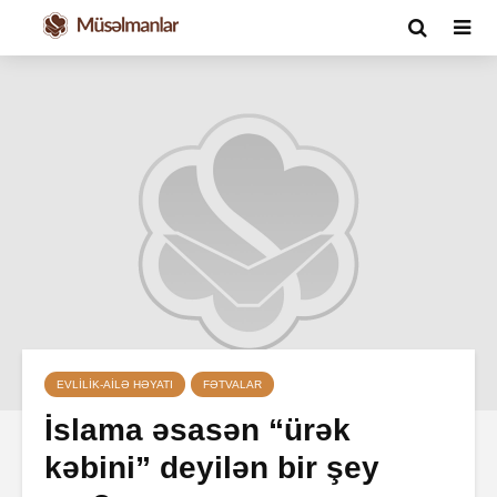
EVLILIK-AILƏ HƏYATI
FƏTVALAR
İslama əsasən “ürək
kəbini” deyilən bir şey