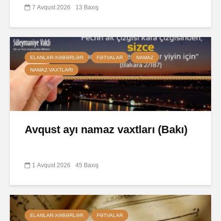
7 Avqust 2026
13 Baxış
ELANLAR-XƏBƏRLƏR
FƏTVALAR
NAMAZ
NAMAZ VAXTLARI
Avqust ayı namaz vaxtları (Bakı)
1 Avqust 2026
45 Baxış
ELANLAR-XƏBƏRLƏR
FƏTVALAR