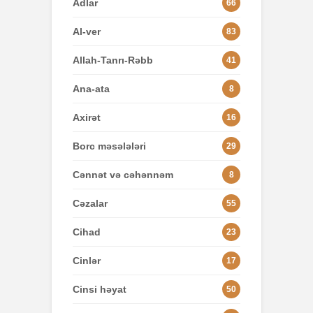
Adlar
66
Al-ver
83
Allah-Tanrı-Rəbb
41
Ana-ata
8
Axirət
16
Borc məsələləri
29
Cənnət və cəhənnəm
8
Cəzalar
55
Cihad
23
Cinlər
17
Cinsi həyat
50