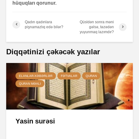
hüquqları qorunur.
Qadın qadınlara
Qüsldən sonra məni
pişnamazlıq edə bilər?
gəlsə, təzədən
yuyunmaq lazımdır?
Diqqətinizi çəkəcək yazılar
ELANLAR-XƏBƏRLƏR
FƏTVALAR
QURAN
QURAN MƏALI
Yasin surəsi