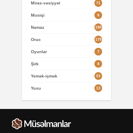
Miras-vəsiyyət
71
Musiqi
6
Namaz
190
Oruc
179
Oyunlar
7
Şirk
8
Yemək-içmək
53
Yuxu
13