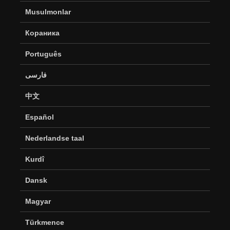
Musulmonlar
Кораника
Português
فارسی
中文
Español
Nederlandse taal
Kurdî
Dansk
Magyar
Türkmence