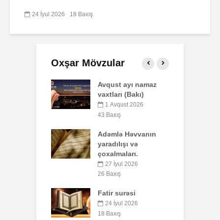
24 İyul 2026
18 Baxış
Oxşar Mövzular
t ayı namaz
Səba surəsi
P
rı (Bakı)
o
10 İyul 2026
b
qust 2026
40 Baxış
y
ış
Faiz nədir?
ə Həvvanın
5
7 İyul 2026
51 Baxış
lışı və
aları.
S
AŞURA BARƏDƏ
yul 2026
26 İyun 2026
ış
7
47 Baxış
surəsi
B
Əhzab surəsi
q
yul 2026
p
26 İyun 2026
ış