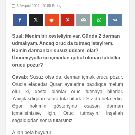
8 Avqust 2011
5185 Baxış
Sual: Mənim bir xəstəliyim var. Gündə 2 dərman
udmalıyam. Ancaq oruc da tutmaq istəyirəm.
Həmin dərmanları susuz udsam, olar?
Ümumiyyətlə su içmədən qəbul olunan tabletka
orucu pozur?
Cavab:
Susuz olsa da, dərman içmək orucu pozur.
Orucla əlaqədar Quran ayələrinə baxdıqda məlum
olur ki, xəstə olanlar oruc tutmaya bilərlər.
Yaxşılaşdıqdan sonra tuta bilərlər. Siz də belə edin.
Əgər həkimin göstərişinə əsasən dərman
içməlisinizsə, için. Oruc tutmayın. İnşallah
sağaldıqdan sonra tutarsınız.
Allah belə buyurur: