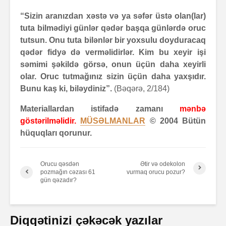
“Sizin aranızdan xəstə və ya səfər üstə olan(lar)
tuta bilmədiyi günlər qədər başqa günlərdə oruc
tutsun. Onu tuta bilənlər bir yoxsulu doyduracaq
qədər fidyə də verməlidirlər. Kim bu xeyir işi
səmimi şəkildə görsə, onun üçün daha xeyirli
olar. Oruc tutmağınız sizin üçün daha yaxşıdır.
Bunu kaş ki, biləydiniz”.
(Bəqərə, 2/184)
Materiallardan istifadə zamanı
mənbə
göstərilməlidir.
MÜSƏLMANLAR
© 2004 Bütün
hüquqları qorunur.
Orucu qəsdən
Ətir və odekolon
pozmağın cəzası 61
vurmaq orucu pozur?
gün qəzadır?
Diqqətinizi çəkəcək yazılar