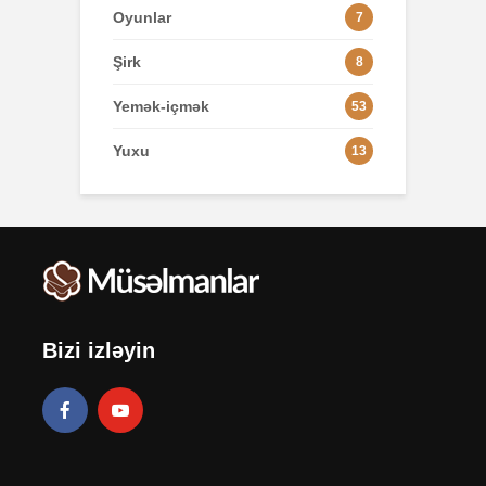
Oyunlar
7
Şirk
8
Yemək-içmək
53
Yuxu
13
Bizi izləyin