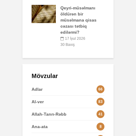
o
67 Baxış
-müsəlmanı
n bir
3
mana qisas
 tətbiq
L
rmi?
yul 2026
8
ış
Mövzular
Adlar
66
Al-ver
83
Allah-Tanrı-Rəbb
41
Ana-ata
8