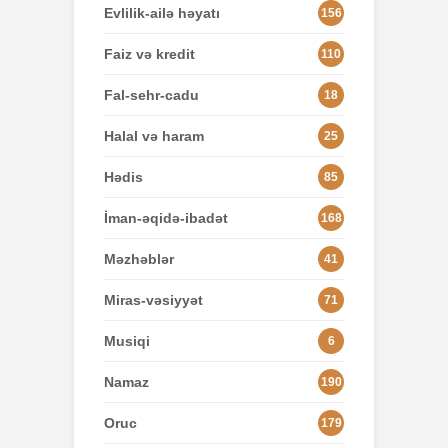
Evlilik-ailə həyatı
156
Faiz və kredit
110
Fal-sehr-cadu
18
Halal və haram
25
Hədis
85
İman-əqidə-ibadət
168
Məzhəblər
41
Miras-vəsiyyət
71
Musiqi
6
Namaz
190
Oruc
179