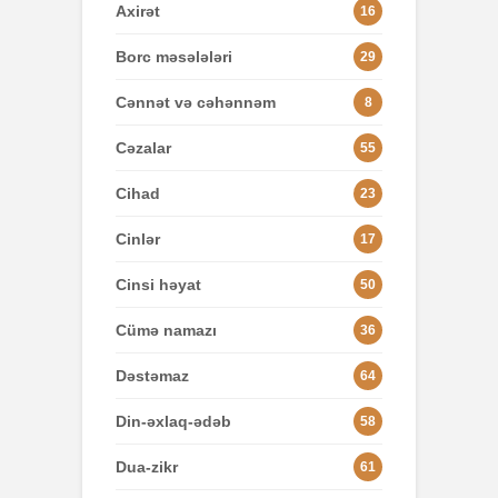
Axirət
16
Borc məsələləri
29
Cənnət və cəhənnəm
8
Cəzalar
55
Cihad
23
Cinlər
17
Cinsi həyat
50
Cümə namazı
36
Dəstəmaz
64
Din-əxlaq-ədəb
58
Dua-zikr
61