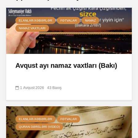
ELANLAR-XƏBƏRLƏR
FƏTVALAR
NAMAZ
NAMAZ VAXTLARI
Avqust ayı namaz vaxtları (Bakı)
1 Avqust 2026
43 Baxış
ELANLAR-XƏBƏRLƏR
FƏTVALAR
QURAN DƏRSLƏRI (VIDEO)