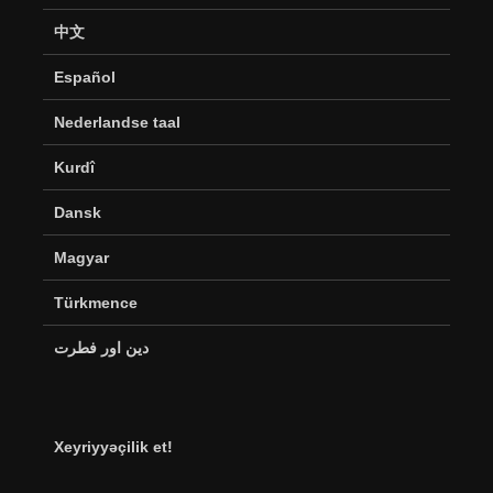
中文
Español
Nederlandse taal
Kurdî
Dansk
Magyar
Türkmence
دین اور فطرت
Xeyriyyəçilik et!