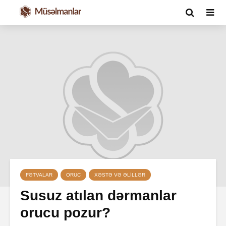
FƏTVALAR
ORUC
XƏSTƏ VƏ ƏLILLƏR
Susuz atılan dərmanlar
orucu pozur?