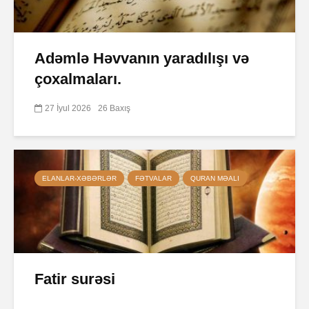
Adəmlə Həvvanın yaradılışı və
çoxalmaları.
27 İyul 2026
26 Baxış
ELANLAR-XƏBƏRLƏR
FƏTVALAR
QURAN MƏALI
Fatir surəsi