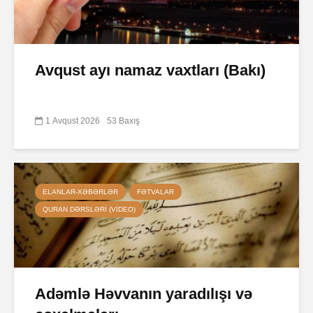
Avqust ayı namaz vaxtları (Bakı)
1 Avqust 2026
53 Baxış
ELANLAR-XƏBƏRLƏR
FƏTVALAR
QURAN DƏRSLƏRI (VIDEO)
Adəmlə Həvvanın yaradılışı və