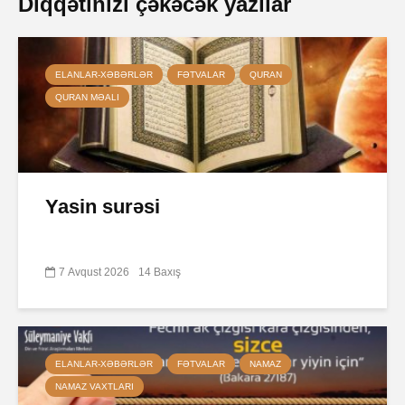
Diqqətinizi çəkəcək yazılar
ELANLAR-XƏBƏRLƏR
FƏTVALAR
QURAN
QURAN MƏALI
Yasin surəsi
7 Avqust 2026
14 Baxış
ELANLAR-XƏBƏRLƏR
FƏTVALAR
NAMAZ
NAMAZ VAXTLARI