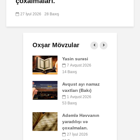
çoxalmaları.
27 İyul 2026
28 Baxış
Oxşar Mövzular
n surəsi
Qeyri-müsəlmanı
öldürən bir
Avqust 2026
müsəlmana qisas
xış
cəzası tətbiq
edilərmi?
st ayı namaz
ları (Bakı)
17 İyul 2026
30 Baxış
Avqust 2026
xış
Səba surəsi
mlə Həvvanın
10 İyul 2026
dılışı və
41 Baxış
lmaları.
Faiz nədir?
 İyul 2026