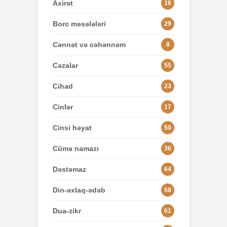
Axirət
16
Borc məsələləri
29
Cənnət və cəhənnəm
8
Cəzalar
55
Cihad
23
Cinlər
17
Cinsi həyat
50
Cümə namazı
36
Dəstəmaz
64
Din-əxlaq-ədəb
58
Dua-zikr
61