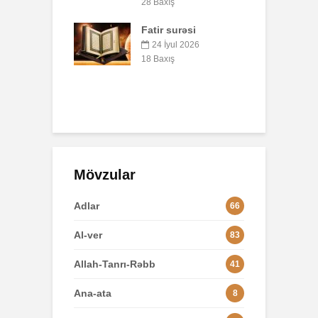
7 İyul 2026
52 Baxış
xış
r surəsi
AŞURA BARƏDƏ
 İyul 2026
26 İyun 2026
xış
48 Baxış
Mövzular
Adlar
66
Al-ver
83
Allah-Tanrı-Rəbb
41
Ana-ata
8