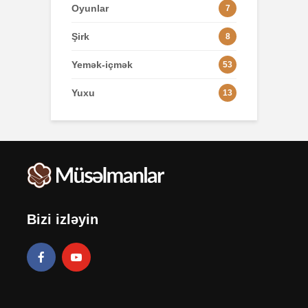
Oyunlar
7
Şirk
8
Yemək-içmək
53
Yuxu
13
Bizi izləyin