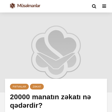
FƏTVALAR
ZƏKAT
20000 manatın zəkatı nə
qədərdir?