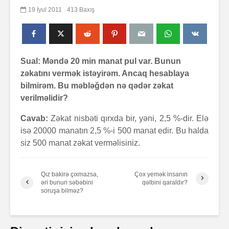
19 İyul 2011
413 Baxış
Sual: Məndə 20 min manat pul var. Bunun
zəkatını vermək istəyirəm. Ancaq hesablaya
bilmirəm. Bu məbləğdən nə qədər zəkat
verilməlidir?
Cavab:
Zəkat nisbəti qırxda bir, yəni, 2,5 %-dir. Elə
isə 20000 manatın 2,5 %-i 500 manat edir. Bu halda
siz 500 manat zəkat verməlisiniz.
Qız bakirə çıxmazsa,
Çox yemək insanın
əri bunun səbəbini
qəlbini qaraldır?
soruşa bilməz?