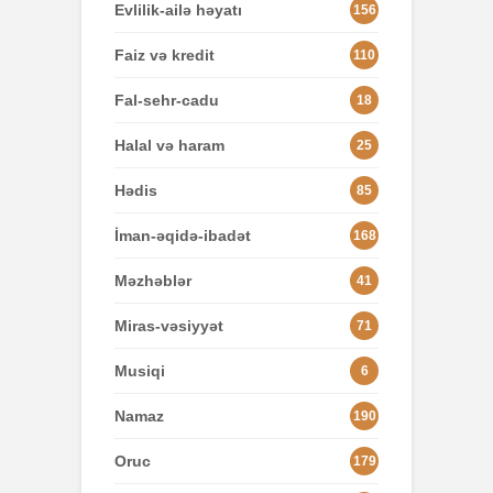
Evlilik-ailə həyatı
156
Faiz və kredit
110
Fal-sehr-cadu
18
Halal və haram
25
Hədis
85
İman-əqidə-ibadət
168
Məzhəblər
41
Miras-vəsiyyət
71
Musiqi
6
Namaz
190
Oruc
179