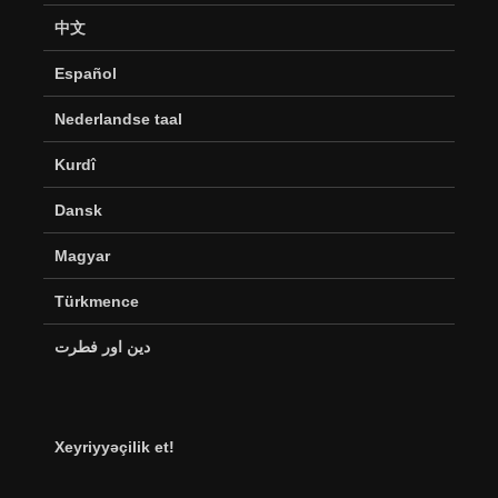
中文
Español
Nederlandse taal
Kurdî
Dansk
Magyar
Türkmence
دین اور فطرت
Xeyriyyəçilik et!