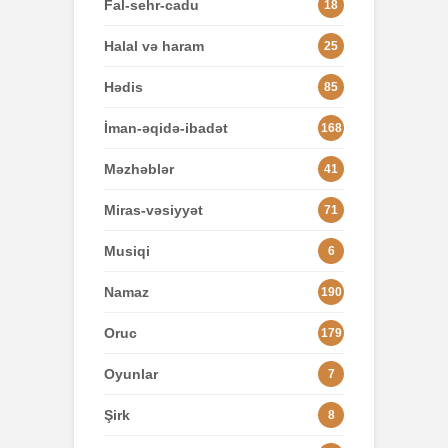
Fal-sehr-cadu
18
Halal və haram
25
Hədis
85
İman-əqidə-ibadət
168
Məzhəblər
41
Miras-vəsiyyət
71
Musiqi
6
Namaz
190
Oruc
179
Oyunlar
7
Şirk
8