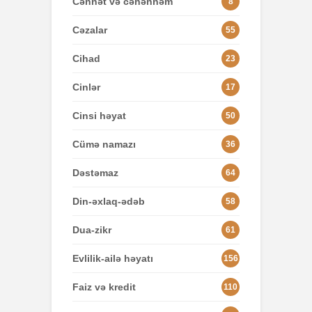
Cənnət və cəhənnəm
8
Cəzalar
55
Cihad
23
Cinlər
17
Cinsi həyat
50
Cümə namazı
36
Dəstəmaz
64
Din-əxlaq-ədəb
58
Dua-zikr
61
Evlilik-ailə həyatı
156
Faiz və kredit
110