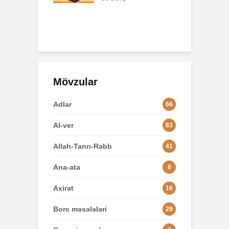
o
48 Baxış
3
Mövzular
Adlar
66
Al-ver
83
Allah-Tanrı-Rəbb
41
Ana-ata
8
Axirət
16
Borc məsələləri
29