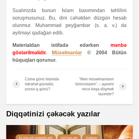
Sualınızda bunun İslam baxımından təhlilini
soruşmusunuz. Bu, dini cəhətdən düzgün hesab
olunmur. Muhəmməd peyğəmbər (s. a. v.) də
əyilməyi qadağan edib.
Materialdan istifadə edərkən
mənbə
göstərilməlidir.
Müsəlmanlar
© 2004 Bütün
hüquqları qorunur.
Cümə günü İslamda
“Mən müsəlmanların
istirahət günüdür,
birincisiyəm”, – ayəsini
yoxsa iş günü?
necə başa düşmək
lazımdır?
Diqqətinizi çəkəcək yazılar
ELANLAR-XƏBƏRLƏR
FƏTVALAR
QURAN