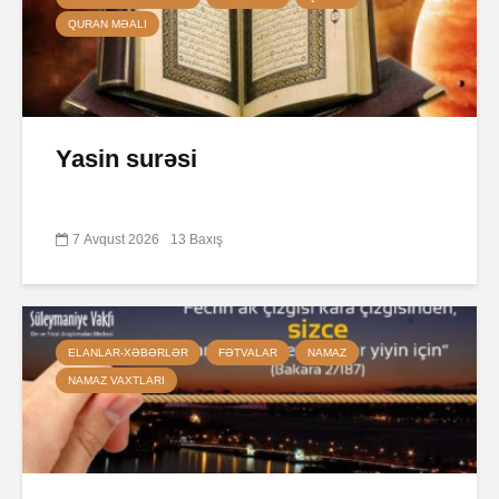
QURAN MƏALI
Yasin surəsi
7 Avqust 2026
13 Baxış
ELANLAR-XƏBƏRLƏR
FƏTVALAR
NAMAZ
NAMAZ VAXTLARI