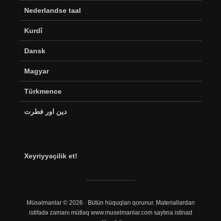
Nederlandse taal
Kurdî
Dansk
Magyar
Türkmence
دین اور فطرت
Xeyriyyəçilik et!
Müsəlmanlar © 2026 · Bütün hüquqları qorunur. Materiallardan
istifadə zamanı mütləq www.muselmanlar.com saytına istinad