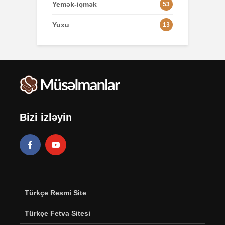
Yemək-içmək
53
Yuxu
13
Bizi izləyin
Türkçe Resmi Site
Türkçe Fetva Sitesi