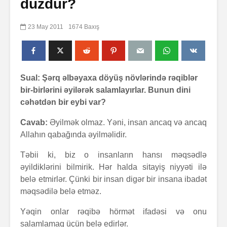
düzdür?
23 May 2011
1674 Baxış
Sual: Şərq əlbəyaxa döyüş növlərində rəqiblər
bir-birlərini əyilərək salamlayırlar. Bunun dini
cəhətdən bir eybi var?
Cavab:
Əyilmək olmaz. Yəni, insan ancaq və ancaq
Allahın qabağında əyilməlidir.
Təbii ki, biz o insanların hansı məqsədlə
əyildiklərini bilmirik. Hər halda sitayiş niyyəti ilə
belə etmirlər. Çünki bir insan digər bir insana ibadət
məqsədilə belə etməz.
Yəqin onlar rəqibə hörmət ifadəsi və onu
salamlamaq üçün belə edirlər.