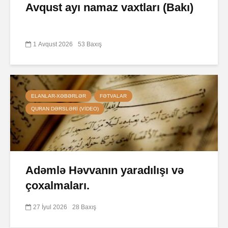
Avqust ayı namaz vaxtları (Bakı)
1 Avqust 2026
53 Baxış
ELANLAR-XƏBƏRLƏR
FƏTVALAR
QURAN DƏRSLƏRI (VIDEO)
Adəmlə Həvvanın yaradılışı və
çoxalmaları.
27 İyul 2026
28 Baxış