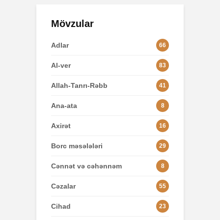
Mövzular
Adlar
66
Al-ver
83
Allah-Tanrı-Rəbb
41
Ana-ata
8
Axirət
16
Borc məsələləri
29
Cənnət və cəhənnəm
8
Cəzalar
55
Cihad
23