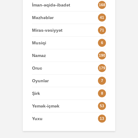
İman-əqidə-ibadət
168
Məzhəblər
41
Miras-vəsiyyət
71
Musiqi
6
Namaz
190
Oruc
179
Oyunlar
7
Şirk
8
Yemək-içmək
53
Yuxu
13