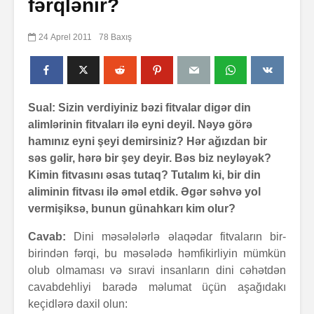
fərqlənir?
24 Aprel 2011
78 Baxış
Sual: Sizin verdiyiniz bəzi fitvalar digər din
alimlərinin fitvaları ilə eyni deyil. Nəyə görə
hamınız eyni şeyi demirsiniz? Hər ağızdan bir
səs gəlir, hərə bir şey deyir. Bəs biz neyləyək?
Kimin fitvasını əsas tutaq? Tutalım ki, bir din
aliminin fitvası ilə əməl etdik. Əgər səhvə yol
vermişiksə, bunun günahkarı kim olur?
Cavab:
Dini məsələlərlə əlaqədar fitvaların bir-
birindən fərqi, bu məsələdə həmfikirliyin mümkün
olub olmaması və sıravi insanların dini cəhətdən
cavabdehliyi barədə məlumat üçün aşağıdakı
keçidlərə daxil olun: