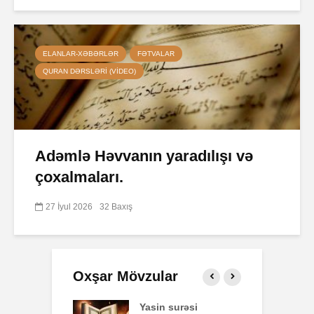
ELANLAR-XƏBƏRLƏR
FƏTVALAR
QURAN DƏRSLƏRI (VIDEO)
Adəmlə Həvvanın yaradılışı və
çoxalmaları.
27 İyul 2026
32 Baxış
Oxşar Mövzular
 surəsi
Qeyri-müsəlmanı
Ə