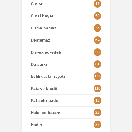
Cinlər
17
Cinsi həyat
50
Cümə namazı
36
Dəstəmaz
64
Din-əxlaq-ədəb
58
Dua-zikr
61
Evlilik-ailə həyatı
156
Faiz və kredit
110
Fal-sehr-cadu
18
Halal və haram
25
Hədis
85