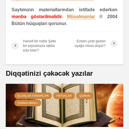
Saytımızın materiallarından istifadə edərkən
mənbə göstərilməlidir.
Müsəlmanlar
© 2004
Bütün hüquqları qorunur.
Hənəfi bir nəfər Şafei
Evdən çıxıb gedən
bir pişnamaza iqtida
uşağa miras düşür?
edə bilər?
Diqqətinizi çəkəcək yazılar
ELANLAR-XƏBƏRLƏR
FƏTVALAR
QURAN
QURAN MƏALI