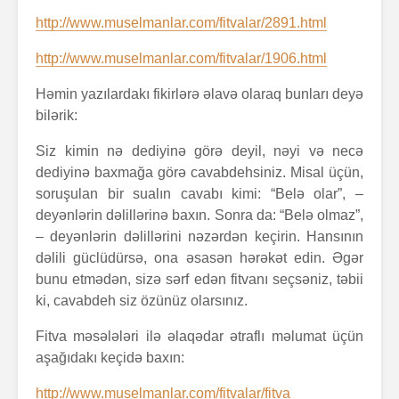
http://www.muselmanlar.com/fitvalar/2891.html
http://www.muselmanlar.com/fitvalar/1906.html
Həmin yazılardakı fikirlərə əlavə olaraq bunları deyə
bilərik:
Siz kimin nə dediyinə görə deyil, nəyi və necə
dediyinə baxmağa görə cavabdehsiniz. Misal üçün,
soruşulan bir sualın cavabı kimi: “Belə olar”, –
deyənlərin dəlillərinə baxın. Sonra da: “Belə olmaz”,
– deyənlərin dəlillərini nəzərdən keçirin. Hansının
dəlili güclüdürsə, ona əsasən hərəkət edin. Əgər
bunu etmədən, sizə sərf edən fitvanı seçsəniz, təbii
ki, cavabdeh siz özünüz olarsınız.
Fitva məsələləri ilə əlaqədar ətraflı məlumat üçün
aşağıdakı keçidə baxın:
http://www.muselmanlar.com/fitvalar/fitva