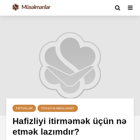
FƏTVALAR
TÖVSIYƏ-MƏSLƏHƏT
Hafizliyi itirməmək üçün nə
etmək lazımdır?