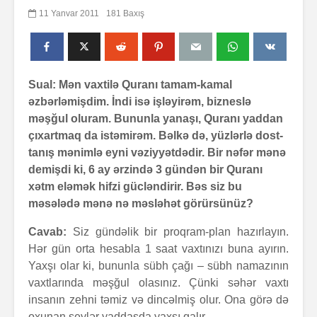
11 Yanvar 2011
181 Baxış
Sual: Mən vaxtilə Quranı tamam-kamal
əzbərləmişdim. İndi isə işləyirəm, bizneslə
məşğul oluram. Bununla yanaşı, Quranı yaddan
çıxartmaq da istəmirəm. Bəlkə də, yüzlərlə dost-
tanış mənimlə eyni vəziyyətdədir. Bir nəfər mənə
demişdi ki, 6 ay ərzində 3 gündən bir Quranı
xətm eləmək hifzi gücləndirir. Bəs siz bu
məsələdə mənə nə məsləhət görürsünüz?
Cavab:
Siz gündəlik bir proqram-plan hazırlayın.
Hər gün orta hesabla 1 saat vaxtınızı buna ayırın.
Yaxşı olar ki, bununla sübh çağı – sübh namazının
vaxtlarında məşğul olasınız. Çünki səhər vaxtı
insanın zehni təmiz və dincəlmiş olur. Ona görə də
oxunan şeylər yaddaşda yaxşı qalır.