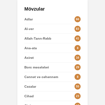
Mövzular
Adlar
66
Al-ver
83
Allah-Tanrı-Rəbb
41
Ana-ata
8
Axirət
16
Borc məsələləri
29
Cənnət və cəhənnəm
8
Cəzalar
55
Cihad
23