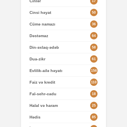
Cinlər
17
Cinsi həyat
50
Cümə namazı
36
Dəstəmaz
64
Din-əxlaq-ədəb
58
Dua-zikr
61
Evlilik-ailə həyatı
156
Faiz və kredit
110
Fal-sehr-cadu
18
Halal və haram
25
Hədis
85