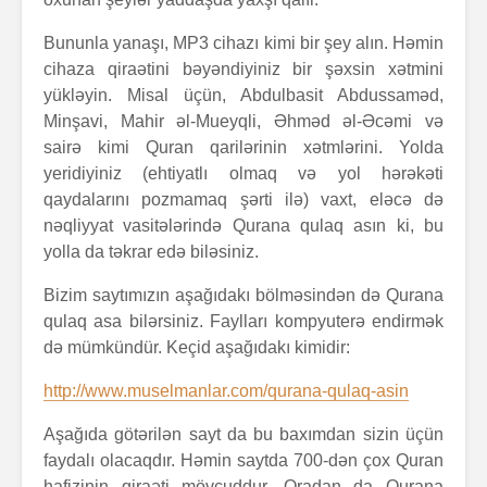
Bununla yanaşı, MP3 cihazı kimi bir şey alın. Həmin
cihaza qiraətini bəyəndiyiniz bir şəxsin xətmini
yükləyin. Misal üçün, Abdulbasit Abdussaməd,
Minşavi, Mahir əl-Mueyqli, Əhməd əl-Əcəmi və
sairə kimi Quran qarilərinin xətmlərini. Yolda
yeridiyiniz (ehtiyatlı olmaq və yol hərəkəti
qaydalarını pozmamaq şərti ilə) vaxt, eləcə də
nəqliyyat vasitələrində Qurana qulaq asın ki, bu
yolla da təkrar edə biləsiniz.
Bizim saytımızın aşağıdakı bölməsindən də Qurana
qulaq asa bilərsiniz. Faylları kompyuterə endirmək
də mümkündür. Keçid aşağıdakı kimidir:
http://www.muselmanlar.com/qurana-qulaq-asin
Aşağıda götərilən sayt da bu baxımdan sizin üçün
faydalı olacaqdır. Həmin saytda 700-dən çox Quran
hafizinin qiraəti mövcuddur. Oradan da Qurana