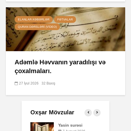
ELANLAR-XƏBƏRLƏR
FƏTVALAR
QURAN DƏRSLƏRI (VIDEO)
Adəmlə Həvvanın yaradılışı və
çoxalmaları.
27 İyul 2026
32 Baxış
Oxşar Mövzular
 surəsi
Qeyri-müsəlmanı
Ə