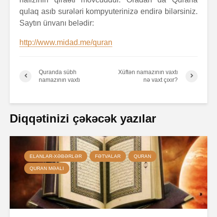
qulaq asıb surələri kompyuterinizə endirə bilərsiniz.
Saytın ünvanı belədir:
http://www.midad.me/quran
Quranda sübh
Xüftən namazının vaxtı
namazının vaxtı
nə vaxt çıxır?
Diqqətinizi çəkəcək yazılar
ELANLAR-XƏBƏRLƏR
FƏTVALAR
QURAN
QURAN MƏALI