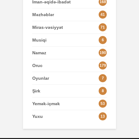
İman-əqidə-ibadət
168
Məzhəblər
41
Miras-vəsiyyət
71
Musiqi
6
Namaz
190
Oruc
179
Oyunlar
7
Şirk
8
Yemək-içmək
53
Yuxu
13