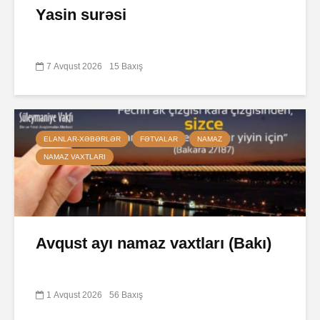
Yasin surəsi
7 Avqust 2026
15 Baxış
ELANLAR-XƏBƏRLƏR
FƏTVALAR
NAMAZ
NAMAZ VAXTLARI
Avqust ayı namaz vaxtları (Bakı)
1 Avqust 2026
56 Baxış