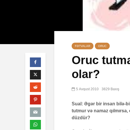
FƏTVALAR
ORUC
Oruc tutma
olar?
Səba surəsi
10 İyul 2026
40 Baxış
5 Avqust 2010
3829 Baxış
Faiz nədir?
Sual: Əgər bir insan bilə-
7 İyul 2026
tutmur və namaz qılmırsa,
düzdür?
AŞURA BAR
26 İyun 2026