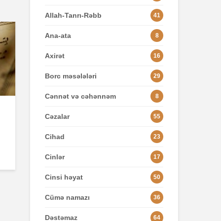
Allah-Tanrı-Rəbb
41
Ana-ata
8
Axirət
16
Borc məsələləri
29
Cənnət və cəhənnəm
8
Cəzalar
55
Cihad
23
Cinlər
17
Cinsi həyat
50
Cümə namazı
36
Dəstəmaz
64