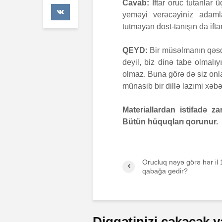
Cavab:
İftar oruc tutanlar 
47 Baxış
yeməyi verəcəyiniz adamla
tutmayan dost-tanışın da ift
Əhzab surəs
26 İyun 2026
67 Baxış
QEYD:
Bir müsəlmanın qəsd
deyil, biz dinə tabe olmalı
olmaz. Buna görə də siz onlar
münasib bir dillə lazımi xəbə
Materiallardan istifadə 
Bütün hüquqları qorunur.
Orucluq nəyə görə hər il
qabağa gedir?
Diqqətinizi çəkəcək y