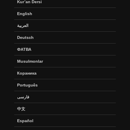
Kur’an Dersi
English
العربية
Deutsch
ФАТВА
Musulmonlar
Кораника
Português
فارسی
中文
Español