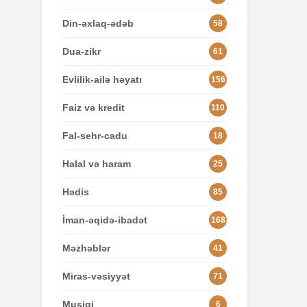
Din-əxlaq-ədəb
58
Dua-zikr
61
Evlilik-ailə həyatı
156
Faiz və kredit
110
Fal-sehr-cadu
18
Halal və haram
25
Hədis
85
İman-əqidə-ibadət
168
Məzhəblər
41
Miras-vəsiyyət
71
Musiqi
6