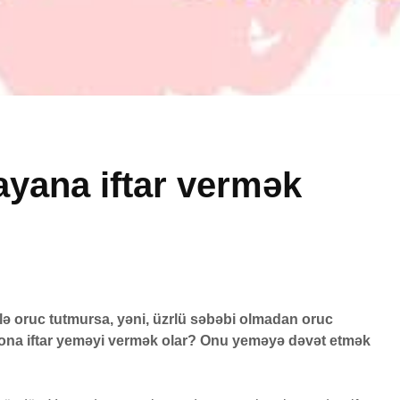
yana iftar vermək
Peyğəmbərimiz
Avqust 
oxumağı və yazmağı
vaxtları
bacarırdı, yoxsa,
1 Avqu
yox?
41 Baxış
19 İyun 2026
bilə oruc tutmursa, yəni, üzrlü səbəbi olmadan oruc
Adəmlə
50 Baxış
51 Baxış
 ona iftar yeməyi vermək olar? Onu yeməyə dəvət etmək
yaradılı
Səcdə surəsi
çoxalma
ƏDƏ
12 İyun 2026
27 İyu
79 Baxış
26 Baxış