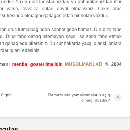
üçündür. Yaxın dost-tanışlarınızdan və qohumlarınızdan iftar
r varsa, əvvəlcə onları dəvət etməlisiniz. Lakin oruc
Bir işə, şirkətə pul
Fatir su
ar süfrəsində olmağını qadağan edən bir hökm yoxdur.
i
qoyub qazancından
24 İyu
pay almaq faiz
18 Baxış
olmazmı?
ən oruc tutmamağından söhbət gedə bilməz. Din bizə tabe
Qeyri-m
5 İyun 2026
yıq. Dinə tabe olmaq istəməyən şəxsi isə zorla tabe etmək
öldürən
36 Baxış
ı qonaq edə bilərsiniz. Bu cür hallarda yaxşı olar ki, onlara
müsəlm
rdarlıqları edəsiniz.
Loğman surəsi
cəzası t
edilərm
22 May 2026
zamanı
mənbə göstərilməlidir.
MÜSƏLMANLAR
© 2004
17 İyu
84 Baxış
30 Baxış
 10 gün
Ramazanda yeməkxanaların açıq
olmağı düzdür?
azılar