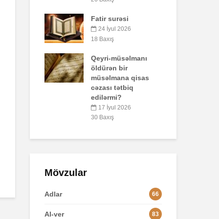
47 Baxış
rəsi
Bir
Əhzab surəsi
qo
l 2026
pay
26 İyun 2026
ol
67 Baxış
üsəlmanı
5
 bir
36 
ana qisas
ətbiq
Lo
i?
2
l 2026
84 
Mövzular
Adlar
66
Al-ver
83