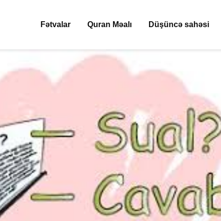
Fətvalar
Quran Məalı
Düşüncə sahəsi