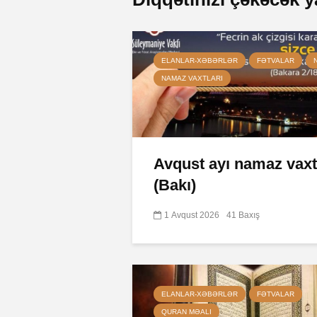
ELANLAR-XƏBƏRLƏR
FƏTVALAR
NAMAZ VAXTLARI
Avqust ayı namaz vaxt
(Bakı)
1 Avqust 2026
41 Baxış
ELANLAR-XƏBƏRLƏR
FƏTVALAR
QURAN MƏALI