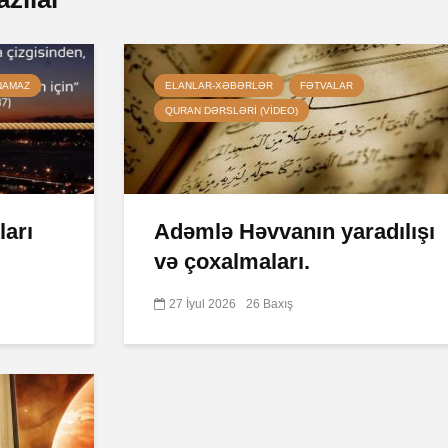
NAMAZ
ELANLAR-XƏBƏRLƏR
FƏTVALAR
QURAN DƏRSLƏRI (VIDEO)
ları
Adəmlə Həvvanın yaradılışı
və çoxalmaları.
27 İyul 2026
26 Baxış