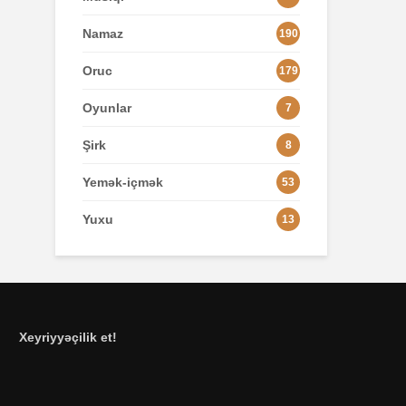
Namaz
190
Oruc
179
Oyunlar
7
Şirk
8
Yemək-içmək
53
Yuxu
13
Xeyriyyəçilik et!