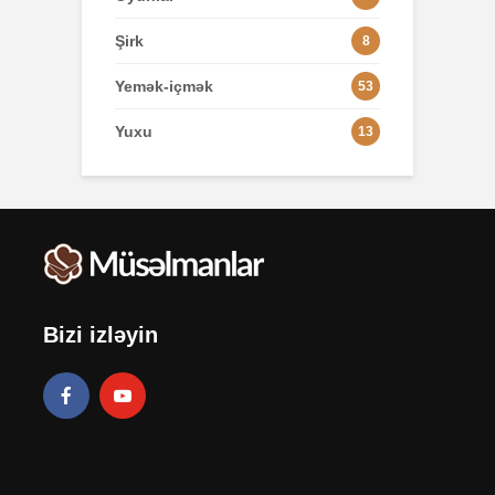
Şirk
8
Yemək-içmək
53
Yuxu
13
Bizi izləyin