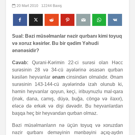
20 Mart 2010
12244 Baxış
Sual: Bəzi müsəlmanlar nəzir qurbanı kimi toyuq
və xoruz kəsirlər. Bu bir qədim Yəhudi
ənənəsidir?
Cavab:
Qurani-Kərimin 22-ci surəsi olan Həcc
surəsinin 28 və 34-cü ayələrinə əsasən qurban
kəsilən heyvanlar
ənam
cinsindən olmalıdır. Ənam
surəsinin 143-144-cü ayələrində izah olunub ki,
həmin heyvanlar qoyun, keçi, iribuynuzlu mal-qara
(inək, dana, camış, düyə, buğa, cöngə və ilaxır),
eləcə də erkək və dişi dəvədir. Bu heyvanlardan
başqa heç bir heyvandan qurban olmaz.
Bəzi müsəlmanların nə üçün toyuq və xoruzdan
nəzir qurbanı deməyinin mənbəyini açıq-aydın