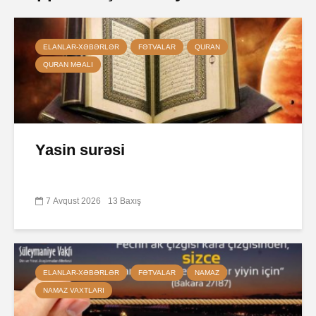
ELANLAR-XƏBƏRLƏR
FƏTVALAR
QURAN
QURAN MƏALI
Yasin surəsi
7 Avqust 2026
13 Baxış
ELANLAR-XƏBƏRLƏR
FƏTVALAR
NAMAZ
NAMAZ VAXTLARI