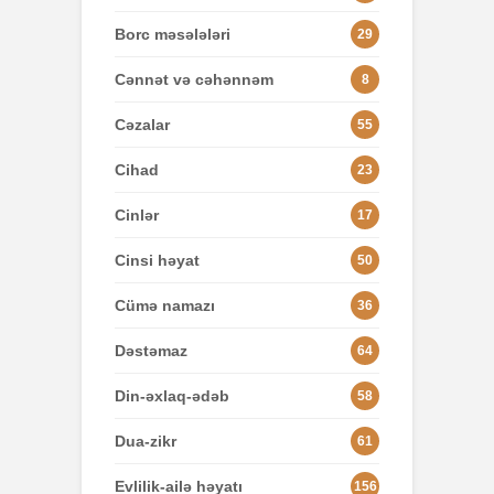
Borc məsələləri
29
Cənnət və cəhənnəm
8
Cəzalar
55
Cihad
23
Cinlər
17
Cinsi həyat
50
Cümə namazı
36
Dəstəmaz
64
Din-əxlaq-ədəb
58
Dua-zikr
61
Evlilik-ailə həyatı
156