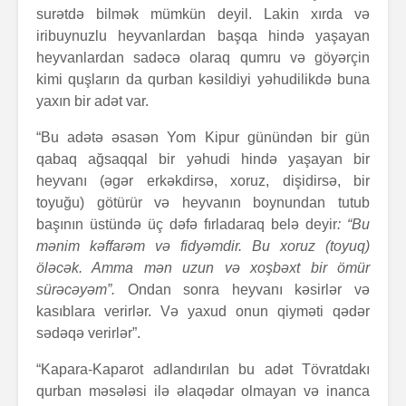
surətdə bilmək mümkün deyil. Lakin xırda və
iribuynuzlu heyvanlardan başqa hində yaşayan
heyvanlardan sadəcə olaraq qumru və göyərçin
kimi quşların da qurban kəsildiyi yəhudilikdə buna
yaxın bir adət var.
“Bu adətə əsasən Yom Kipur günündən bir gün
qabaq ağsaqqal bir yəhudi hində yaşayan bir
heyvanı (əgər erkəkdirsə, xoruz, dişidirsə, bir
toyuğu) götürür və heyvanın boynundan tutub
başının üstündə üç dəfə fırladaraq belə deyir
: “Bu
mənim kəffarəm və fidyəmdir. Bu xoruz (toyuq)
öləcək. Amma mən uzun və xoşbəxt bir ömür
sürəcəyəm”.
Ondan sonra heyvanı kəsirlər və
kasıblara verirlər. Və yaxud onun qiyməti qədər
sədəqə verirlər”.
“Kapara-Kaparot adlandırılan bu adət Tövratdakı
qurban məsələsi ilə əlaqədar olmayan və inanca