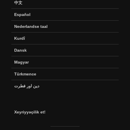
中文
Español
Nederlandse taal
Kurdî
Dansk
Magyar
Türkmence
دین اور فطرت
Xeyriyyəçilik et!