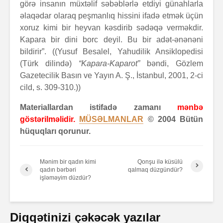
görə insanın müxtəlif səbəblərlə etdiyi günahlarla
əlaqədar olaraq peşmanlıq hissini ifadə etmək üçün
xoruz kimi bir heyvan kəsdirib sədəqə verməkdir.
Kapara bir dini borc deyil. Bu bir adət-ənənəni
bildirir”. ((Yusuf Besalel, Yahudilik Ansiklopedisi
(Türk dilində)
“Kapara-Kaparot”
bəndi, Gözlem
Gazetecilik Basın ve Yayın A. Ş., İstanbul, 2001, 2-ci
cild, s. 309-310.))
Materiallardan istifadə zamanı
mənbə
göstərilməlidir.
MÜSƏLMANLAR
© 2004 Bütün
hüquqları qorunur.
Mənim bir qadın kimi
Qonşu ilə küsülü
qadın bərbəri
qalmaq düzgündür?
işləməyim düzdür?
Diqqətinizi çəkəcək yazılar