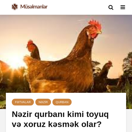
FƏTVALAR
NƏZIR
QURBAN
Nəzir qurbanı kimi toyuq
və xoruz kəsmək olar?