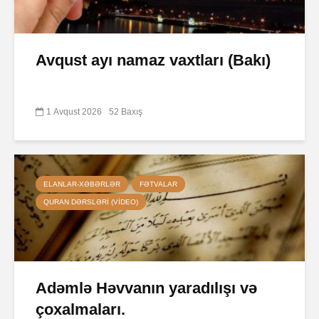
Avqust ayı namaz vaxtları (Bakı)
1 Avqust 2026
52 Baxış
ELANLAR-XƏBƏRLƏR
FƏTVALAR
QURAN DƏRSLƏRI (VIDEO)
Adəmlə Həvvanın yaradılışı və
çoxalmaları.