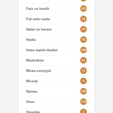
Faiz və kredit
110
Fal-sehr-cadu
18
Halal və haram
25
Hədis
85
İman-əqidə-ibadət
168
Məzhəblər
41
Miras-vəsiyyət
71
Musiqi
6
Namaz
190
Oruc
179
Oyunlar
7