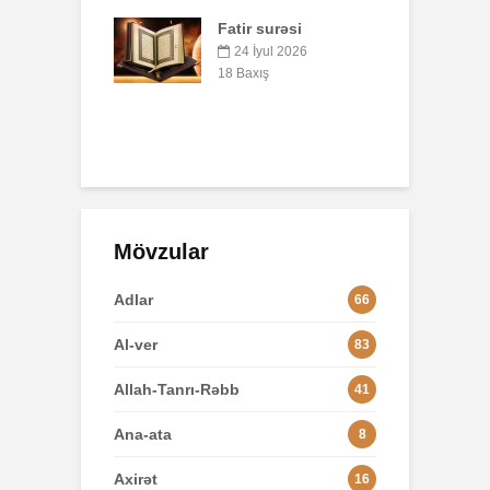
surəsi
B
AŞURA BARƏDƏ
q
yul 2026
p
26 İyun 2026
ış
o
47 Baxış
3
Mövzular
Adlar
66
Al-ver
83
Allah-Tanrı-Rəbb
41
Ana-ata
8
Axirət
16