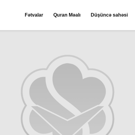
Fətvalar
Quran Məalı
Düşüncə sahəsi