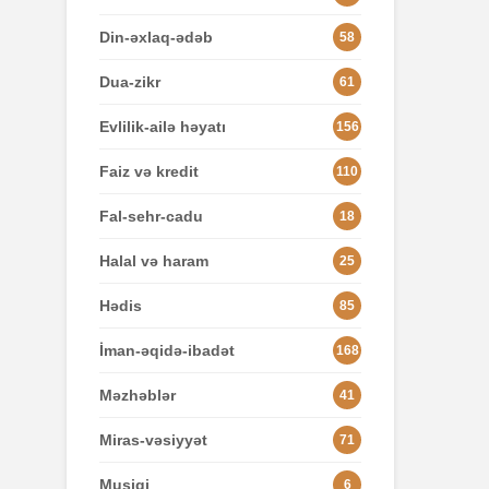
Din-əxlaq-ədəb
58
Dua-zikr
61
Evlilik-ailə həyatı
156
Faiz və kredit
110
Fal-sehr-cadu
18
Halal və haram
25
Hədis
85
İman-əqidə-ibadət
168
Məzhəblər
41
Miras-vəsiyyət
71
Musiqi
6