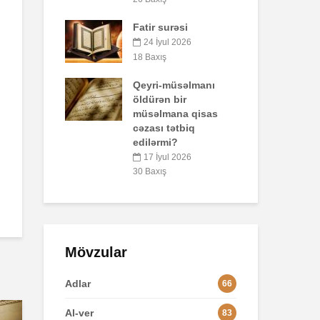
47 Baxış
urəsi
Bi
Əhzab surəsi
qo
ul 2026
pa
26 İyun 2026
o
67 Baxış
müsəlmanı
 bir
36
ana qisas
tətbiq
Lo
mi?
ul 2026
84
Mövzular
Adlar
66
Al-ver
83