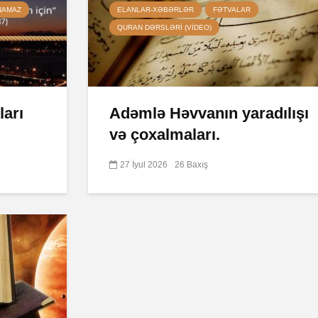
NAMAZ
ELANLAR-XƏBƏRLƏR
FƏTVALAR
QURAN DƏRSLƏRI (VIDEO)
ları
Adəmlə Həvvanın yaradılışı
və çoxalmaları.
27 İyul 2026
26 Baxış