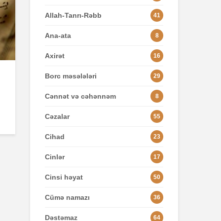
Allah-Tanrı-Rəbb
41
Ana-ata
8
Axirət
16
Borc məsələləri
29
Cənnət və cəhənnəm
8
Cəzalar
55
Cihad
23
Cinlər
17
Cinsi həyat
50
Cümə namazı
36
Dəstəmaz
64