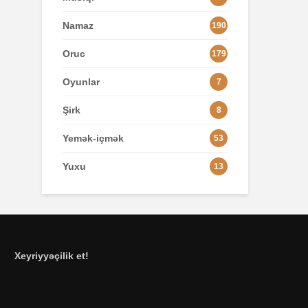
Namaz
190
Oruc
179
Oyunlar
7
Şirk
8
Yemək-içmək
53
Yuxu
13
Xeyriyyəçilik et!