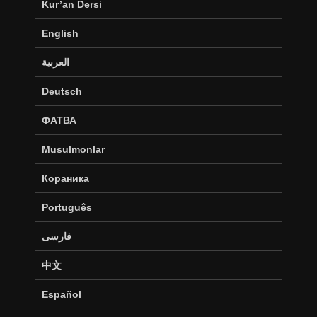
Kur’an Dersi
English
العربية
Deutsch
ФАТВА
Musulmonlar
Кораника
Português
فارسی
中文
Español