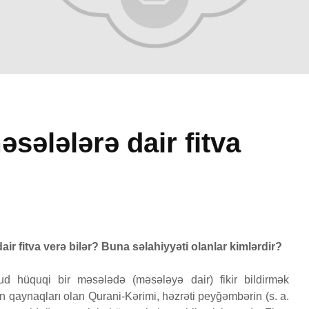
əsələlərə dair fitva
Peyğəmbərimiz
Avqust
oxumağı və yazmağı
vaxtlar
6
bacarırdı, yoxsa,
1 Avq
yox?
44 Baxış
19 İyun 2026
air fitva verə bilər? Buna səlahiyyəti olanlar kimlərdir?
Adəmlə
50 Baxış
51 Baxış
yaradıl
d hüquqi bir məsələdə (məsələyə dair) fikir bildirmək
Səcdə surəsi
çoxalma
RƏDƏ
12 İyun 2026
27 İy
n qaynaqları olan Qurani-Kərimi, həzrəti peyğəmbərin (s. a.
6
80 Baxış
26 Baxış