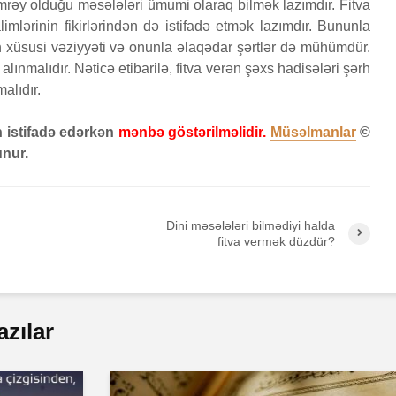
əmrəy olduğu məsələləri ümumi olaraq bilmək lazımdır. Fitva
imlərinin fikirlərindən də istifadə etmək lazımdır. Bununla
Bir işə, şirkətə pul
Fatir s
n xüsusi vəziyyəti və onunla əlaqədar şərtlər də mühümdür.
si
qoyub qazancından
24 İy
alınmalıdır. Nəticə etibarilə, fitva verən şəxs hadisələri şərh
pay almaq faiz
6
18 Baxış
olmazmı?
alıdır.
Qeyri-
5 İyun 2026
öldürən
36 Baxış
n istifadə edərkən
mənbə göstərilməlidir.
Müsəlmanlar
©
müsəlm
nur.
Loğman surəsi
cəzası 
edilər
22 May 2026
17 İy
84 Baxış
30 Baxış
Dini məsələləri bilmədiyi halda
fitva vermək düzdür?
azılar