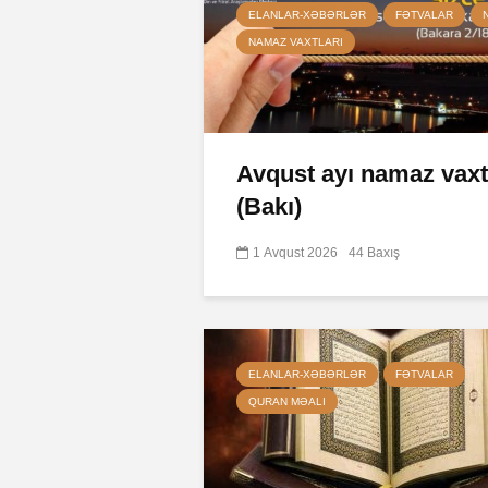
ELANLAR-XƏBƏRLƏR
FƏTVALAR
NAMAZ VAXTLARI
Avqust ayı namaz vaxt
(Bakı)
1 Avqust 2026
44 Baxış
ELANLAR-XƏBƏRLƏR
FƏTVALAR
QURAN MƏALI