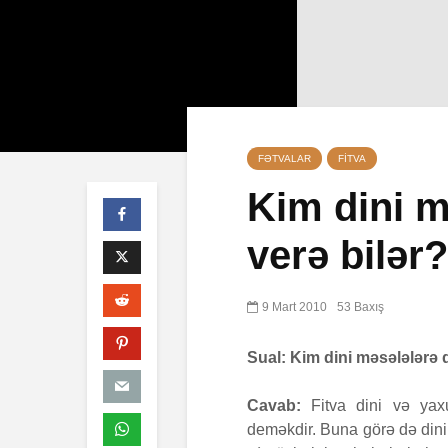
FƏTVALAR
FITVA
Kim dini m
verə bilər?
Səba surəsi
10 İyul 202
40 Baxış
9 Mart 2010
53 Baxış
Faiz nədir?
Sual: Kim dini məsələlərə d
7 İyul 2026
Cavab:
Fitva dini və yaxu
AŞURA BA
deməkdir. Buna görə də dini
26 İyun 202