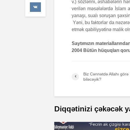
v.) sözlərini, əshabələrin h
47 Baxış
verilən məsələlərdə İslam al
yanaşı, sualı soruşan şəxsi
Əhzab surə
Yəni, bu faktorlar da nəzərə 
26 İyun 202
67 Baxış
etmək qabiliyyətinə malik olm
Saytımızın materiallarında
2004 Bütün hüquqları qoru
Biz Cənnətdə Allahı görə
biləcəyik?
Diqqətinizi çəkəcək y