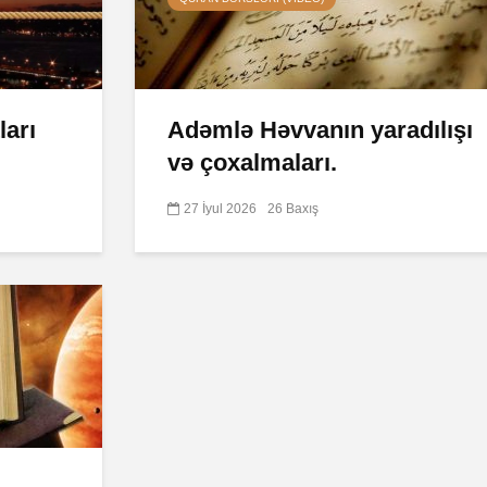
ları
Adəmlə Həvvanın yaradılışı
və çoxalmaları.
27 İyul 2026
26 Baxış