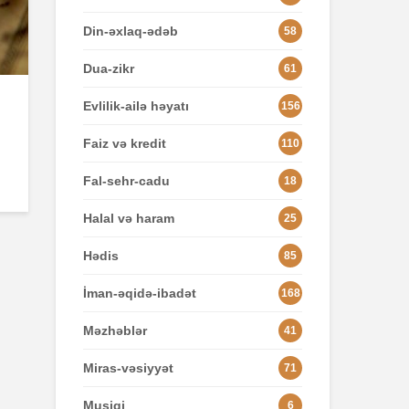
Din-əxlaq-ədəb
58
Dua-zikr
61
Evlilik-ailə həyatı
156
Faiz və kredit
110
Fal-sehr-cadu
18
Halal və haram
25
Hədis
85
İman-əqidə-ibadət
168
Məzhəblər
41
Miras-vəsiyyət
71
Musiqi
6