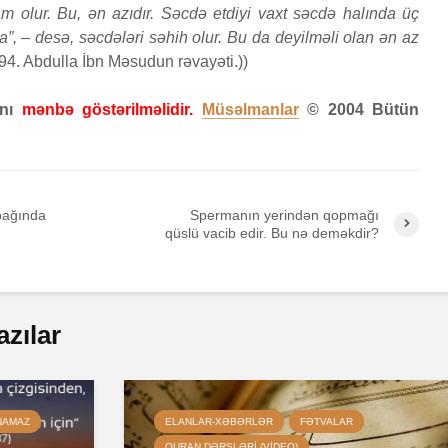
m olur. Bu, ən azıdır. Səcdə etdiyi vaxt səcdə halında üç
”, – desə, səcdələri səhih olur. Bu da deyilməli olan ən az
4. Abdulla İbn Məsudun rəvayəti.))
anı
mənbə göstərilməlidir.
Müsəlmanlar
© 2004 Bütün
abağında
Spermanın yerindən qopmağı
qüslü vacib edir. Bu nə deməkdir?
azılar
NAMAZ
ELANLAR-XƏBƏRLƏR
FƏTVALAR
QURAN DƏRSLƏRI (VIDEO)