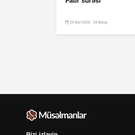
Fatir surəsi
24 İyul 2026
18 Baxış
Bizi izləyin