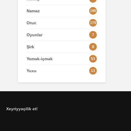
Namaz
190
Oruc
179
Oyunlar
7
Şirk
8
Yemək-içmək
53
Yuxu
13
Xeyriyyəçilik et!