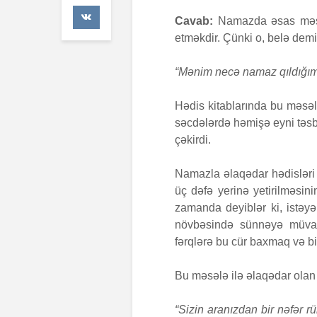
47 Baxış
Cavab:
Namazda əsas məsəl
etməkdir. Çünki o, belə demi
Əhzab surə
26 İyun 202
67 Baxış
“Mənim necə namaz qıldığımı
Hədis kitablarında bu məsə
səcdələrdə həmişə eyni təsb
çəkirdi.
Namazla əlaqədar hədisləri 
üç dəfə yerinə yetirilməsini
zamanda deyiblər ki, istəyən
növbəsində sünnəyə müvaf
fərqlərə bu cür baxmaq və b
Bu məsələ ilə əlaqədar olan 
“Sizin aranızdan bir nəfər 