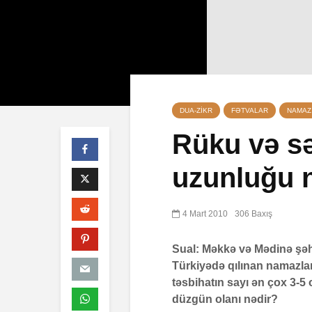
DUA-ZIKR
FƏTVALAR
NAMAZ
Rüku və sə
uzunluğu n
Səba surəsi
10 İyul 202
40 Baxış
4 Mart 2010
306 Baxış
Faiz nədir?
Sual: Məkkə və Mədinə şəh
7 İyul 2026
Türkiyədə qılınan namazla
təsbihatın sayı ən çox 3-5
AŞURA BA
düzgün olanı nədir?
26 İyun 202