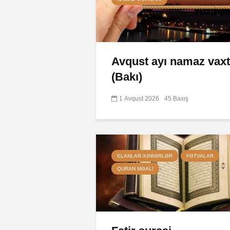
Avqust ayı namaz vaxt
(Bakı)
1 Avqust 2026
45 Baxış
ELANLAR-XƏBƏRLƏR
FƏTVALAR
QURAN MƏALI