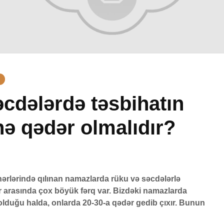
cdələrdə təsbihatın
ə qədər olmalıdır?
Peyğəmbərimiz
Avqust
oxumağı və yazmağı
vaxtlar
6
bacarırdı, yoxsa,
1 Avq
yox?
45 Baxış
19 İyun 2026
ərlərində qılınan namazlarda rüku və səcdələrlə
Adəmlə
50 Baxış
52 Baxış
r arasında çox böyük fərq var. Bizdəki namazlarda
yaradıl
 olduğu halda, onlarda 20-30-a qədər gedib çıxır. Bunun
Səcdə surəsi
çoxalma
RƏDƏ
12 İyun 2026
27 İy
6
80 Baxış
26 Baxış