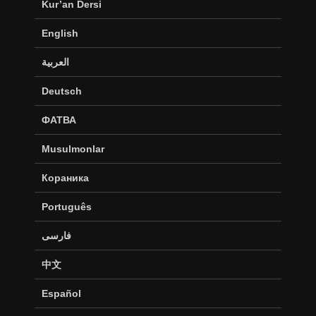
Kur’an Dersi
English
العربية
Deutsch
ФАТВА
Musulmonlar
Кораника
Português
فارسی
中文
Español