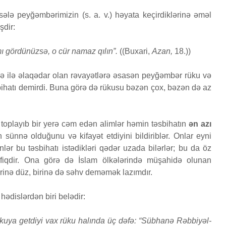
ə peyğəmbərimizin (s. a. v.) həyata keçirdiklərinə əməl
Bir işə, şirkətə pul
Fatir s
şdir:
si
qoyub qazancından
24 İy
pay almaq faiz
6
18 Baxış
olmazmı?
 gördünüzsə, o cür namaz qılın”.
((Buxari,
Azan,
18.))
Qeyri-
5 İyun 2026
öldürən
36 Baxış
lə ilə əlaqədar olan rəvayətlərə əsasən peyğəmbər rüku və
müsəlm
ihatı demirdi. Buna görə də rükusu bəzən çox, bəzən də az
Loğman surəsi
cəzası 
edilər
22 May 2026
17 İy
84 Baxış
30 Baxış
toplayıb bir yerə cəm edən alimlər həmin təsbihatın
ən azı
n sünnə olduğunu və kifayət etdiyini bildiriblər. Onlar eyni
lər bu təsbihatı istədikləri qədər uzada bilərlər; bu da öz
iqdir. Ona görə də İslam ölkələrində müşahidə olunan
irinə düz, birinə də səhv deməmək lazımdır.
hədislərdən biri belədir:
rükuya getdiyi vax rüku halında üç dəfə: “Sübhanə Rəbbiyəl-