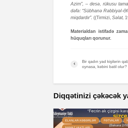
Azim”, – desə, rükusu tama
dəfə: “Sübhanə Rəbbiyəl-Əla
miqdardır”.
((Tirmizi,
Səlat,
19
Materialdan istifadə zam
hüquqları qorunur.
Bir qadın yad kişilərin q
oynasa, kəbini batil olur?
Diqqətinizi çəkəcək y
ELANLAR-XƏBƏRLƏR
FƏTVALAR
NAMAZ VAXTLARI