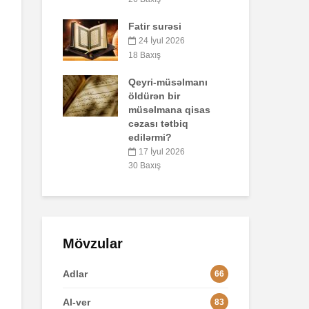
47 Baxış
urəsi
Bi
Əhzab surəsi
qo
ul 2026
pa
26 İyun 2026
o
67 Baxış
müsəlmanı
 bir
36
ana qisas
tətbiq
Lo
mi?
ul 2026
84
Mövzular
Adlar
66
Al-ver
83