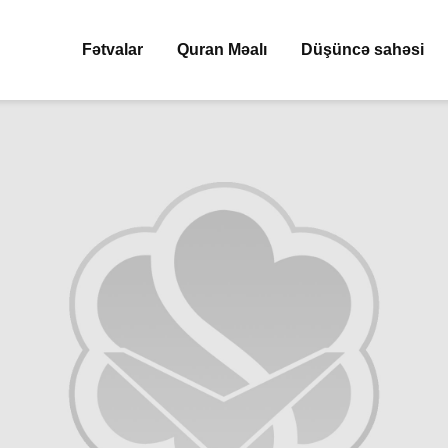
Fətvalar
Quran Məalı
Düşüncə sahəsi