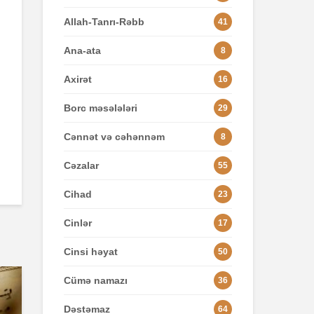
Allah-Tanrı-Rəbb
41
Ana-ata
8
Axirət
16
Borc məsələləri
29
Cənnət və cəhənnəm
8
Cəzalar
55
Cihad
23
Cinlər
17
Cinsi həyat
50
Cümə namazı
36
Dəstəmaz
64