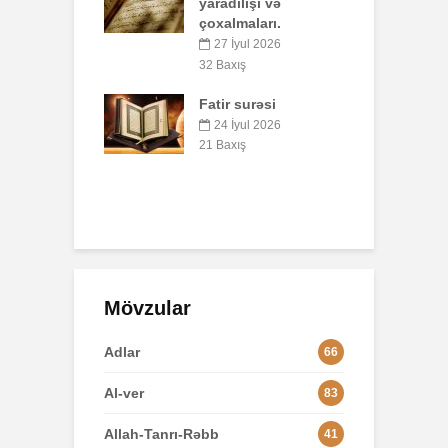
lışı və
42 Baxış
aları.
S
Faiz nədir?
yul 2026
7 İyul 2026
53 Baxış
ış
8
surəsi
B
AŞURA BARƏDƏ
q
yul 2026
p
26 İyun 2026
ış
o
49 Baxış
3
Mövzular
Adlar
66
Al-ver
83
Allah-Tanrı-Rəbb
41