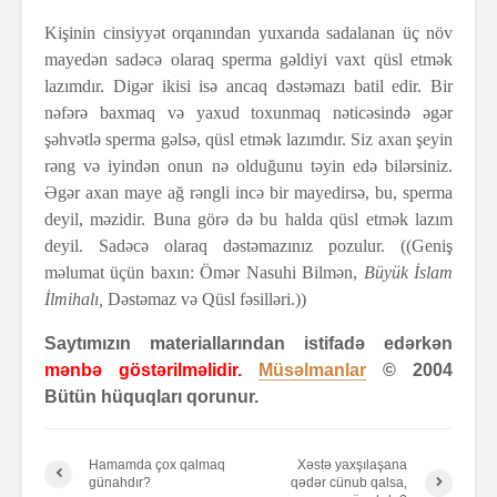
Kişinin cinsiyyət orqanından yuxarıda sadalanan üç növ
mayedən sadəcə olaraq sperma gəldiyi vaxt qüsl etmək
lazımdır. Digər ikisi isə ancaq dəstəmazı batil edir. Bir
nəfərə baxmaq və yaxud toxunmaq nəticəsində əgər
şəhvətlə sperma gəlsə, qüsl etmək lazımdır. Siz axan şeyin
rəng və iyindən onun nə olduğunu təyin edə bilərsiniz.
Əgər axan maye ağ rəngli incə bir mayedirsə, bu, sperma
deyil, məzidir. Buna görə də bu halda qüsl etmək lazım
deyil. Sadəcə olaraq dəstəmazınız pozulur. ((Geniş
məlumat üçün baxın: Ömər Nasuhi Bilmən,
Büyük İslam
İlmihalı,
Dəstəmaz və Qüsl fəsilləri.))
Saytımızın materiallarından istifadə edərkən
mənbə göstərilməlidir.
Müsəlmanlar
© 2004
Bütün hüquqları qorunur.
Hamamda çox qalmaq
Xəstə yaxşılaşana
günahdır?
qədər cünub qalsa,