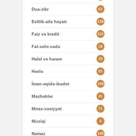
Dua-zikr
61
Evlilik-ailə həyatı
156
Faiz və kredit
110
Fal-sehr-cadu
18
Halal və haram
25
Hədis
85
İman-əqidə-ibadət
168
Məzhəblər
41
Miras-vəsiyyət
71
Musiqi
6
Namaz
190