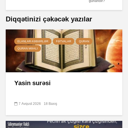
günahdır?
Diqqətinizi çəkəcək yazılar
ELANLAR-XƏBƏRLƏR
FƏTVALAR
QURAN
QURAN MƏALI
Yasin surəsi
7 Avqust 2026
18 Baxış