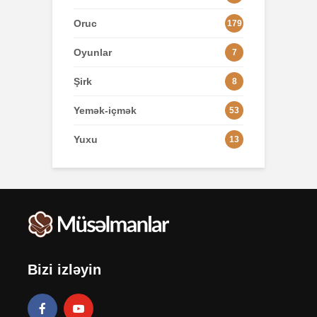
Oruc
179
Oyunlar
7
Şirk
8
Yemək-içmək
53
Yuxu
13
Bizi izləyin