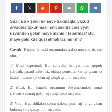
Sual: Bir kişinin bir şeyə baxmaqla, yaxud
arvadına toxunması nəticəsində cinsiyyət
üzvündən gələn maye mənidir (sperma)? Bu
maye gəldikdə qüsl etmək lazımdırmı?
Cavab:
Kişinin tənasül orqanından gələn mayelər üç cür
olur:
1) Məni (sperma): Bu, şəhvətlə öz yerindən qopub
şəhvətli, yaxud şəhvətsiz olaraq penisdən xaricə çıxan və
özünə məxsus iyi olan ağ rəngli qatı bir mayedir.
2) Məzi: Bu, tənasül orqanının böyüməsindən sonra
şəhvətsiz olaraq gələn ağ rəngli incə mayedir.
3) Vədi: Bu, sidikdən sonra gələn, iysiz, ağ rəngə çalan
bulanıq və yapışqan bir mayedir.