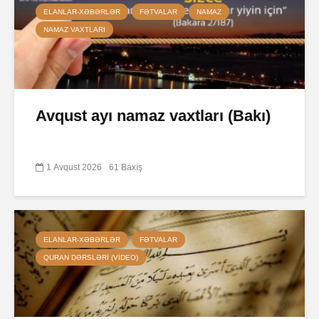
ELANLAR-XƏBƏRLƏR
FƏTVALAR
NAMAZ
NAMAZ VAXTLARI
Avqust ayı namaz vaxtları (Bakı)
1 Avqust 2026
61 Baxış
ELANLAR-XƏBƏRLƏR
FƏTVALAR
QURAN DƏRSLƏRI (VIDEO)