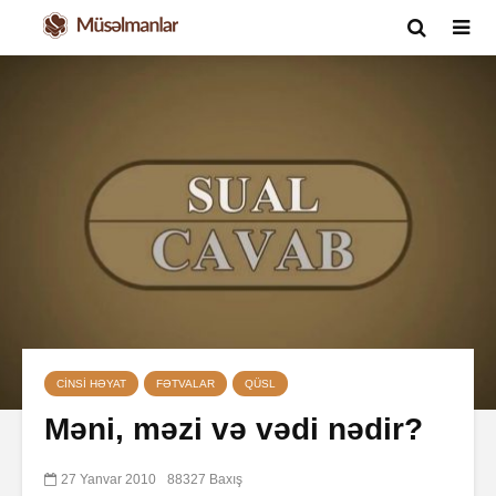
CINSI HƏYAT
FƏTVALAR
QÜSL
Məni, məzi və vədi nədir?
27 Yanvar 2010
88327 Baxış