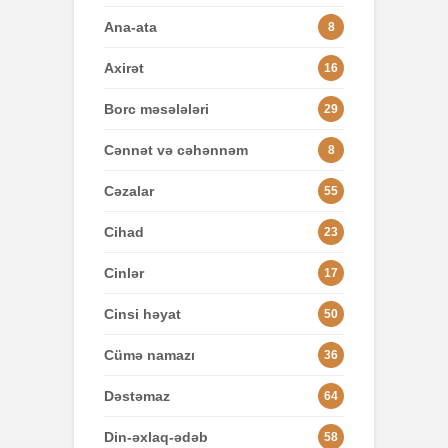
Ana-ata
8
Axirət
16
Borc məsələləri
29
Cənnət və cəhənnəm
8
Cəzalar
55
Cihad
23
Cinlər
17
Cinsi həyat
50
Cümə namazı
36
Dəstəmaz
64
Din-əxlaq-ədəb
58