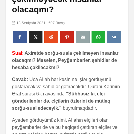
olacaqmı?
13 Sentyabr 2021
507 Baxış
Sual:
Axirətdə sorğu-suala çəkilməyən insanlar
olacaqmı? Məsələn, Peyğəmbərlər, şəhidlər də
hesaba çəkiləcəkmi?
Cavab:
Uca Allah hər kəsin nə işlər gördüyünü
göstərəcək və şahidlər gətirəcəkdir. Qurani Kərimin
Əraf surəsi 6-cı ayəsində
“Şübhəsiz ki, elçi
göndərilənlər də, elçilərin özlərini də mütləq
sorğu-sual edəcəyik.”
buyrulmaqdadır.
Ayədən gördüyümüz kimi, Allahın elçiləri olan
peyğəmbərlər də və bu həqiqəti çatdıran elçilər və