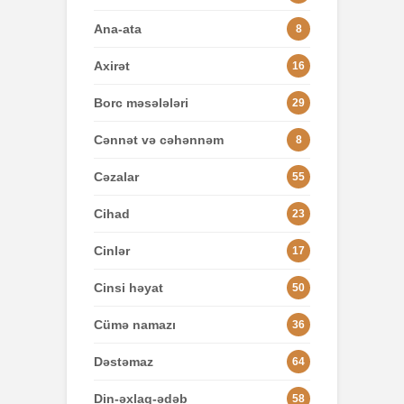
Ana-ata
8
Axirət
16
Borc məsələləri
29
Cənnət və cəhənnəm
8
Cəzalar
55
Cihad
23
Cinlər
17
Cinsi həyat
50
Cümə namazı
36
Dəstəmaz
64
Din-əxlaq-ədəb
58