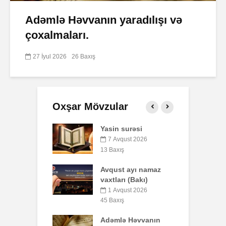
Adəmlə Həvvanın yaradılışı və
çoxalmaları.
27 İyul 2026
26 Baxış
Oxşar Mövzular
 surəsi
Qeyri-müsəlmanı
Ə
öldürən bir
qust 2026
müsəlmana qisas
ış
6
cəzası tətbiq
edilərmi?
t ayı namaz
P
rı (Bakı)
o
17 İyul 2026
b
30 Baxış
qust 2026
y
ış
Səba surəsi
ə Həvvanın
10 İyul 2026
5