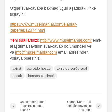
Oxşar sual-cavaba baxmaq üçün aşağıdakı linkə
tuşlayın:
https://www.muselmanlar.com/elanlar-
xeberler/12374.html
Yeni suallarınızı:
http://www.muselmanlar.com/
elmi-
araşdırma saytının sual-cavab bölümündən və
ya
info@muselmanlar.com
email adresindən
yollaya bilərsiniz.
axirət
axirətdə hesab
axirətdə sorğu sual
hesab
hesaba çəkilmək
Uşaqlarımız əldən
Qurani Kərim qüsl
gedir. Biz nə edə
almağın qaydasını
bilərik?
göstərib?