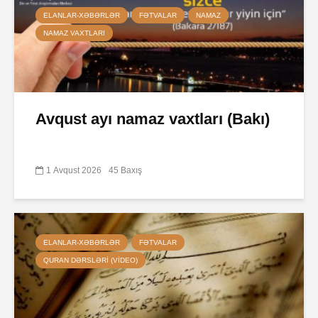
ELANLAR-XƏBƏRLƏR
FƏTVALAR
NAMAZ
NAMAZ VAXTLARI
Avqust ayı namaz vaxtları (Bakı)
1 Avqust 2026
45 Baxış
ELANLAR-XƏBƏRLƏR
FƏTVALAR
QURAN DƏRSLƏRI (VIDEO)