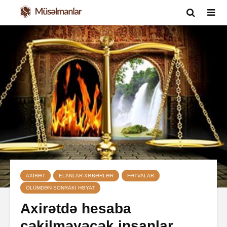
AXIRƏT
ELANLAR-XƏBƏRLƏR
FƏTVALAR
ÖLÜMDƏN SONRAKI HƏYAT
Axirətdə hesaba
çəkilməyəcək insanlar