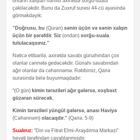
onların xalqları hamısı axirətdə sorğu-suala
çəkiləcəkdir. Bunu da Zuxruf surəsi 44-cü ayəsində
görməkdəyik:
“Doğrusu, bu
(Quran)
sənin üçün və sənin xalqın
üçün bir şərəfdir. Siz
(ondan)
sorğu-suala
tutulacaqsınız.”
Nəticə etibarilə, axirətdə savabı günahından çox
olanlar cənnətə gedəcəkdir. Günahı savabından
ağır olanlar da cəhənnəmə. Rəbbimiz, Qariə
surəsində belə buyurmaqdadır:
“(O gün)
kimin tərəziləri ağır gələrsə, xoşbəxt
güzəran sürəcək.
Kimin tərəziləri yüngül gələrsə, anası Haviyə
(Cəhənnəm)
olacaqdır.”
(Qariə, 5-9)
Sualınız:
“Din və Fitrət Elmi-Araşdırma Mərkəzi”
heyəti tərəfindən cavablanmışdır.