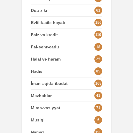
Dua-zikr
61
Evlilik-ailə həyatı
156
Faiz və kredit
110
Fal-sehr-cadu
18
Halal və haram
25
Hədis
85
İman-əqidə-ibadət
168
Məzhəblər
41
Miras-vəsiyyət
71
Musiqi
6
Namaz
190