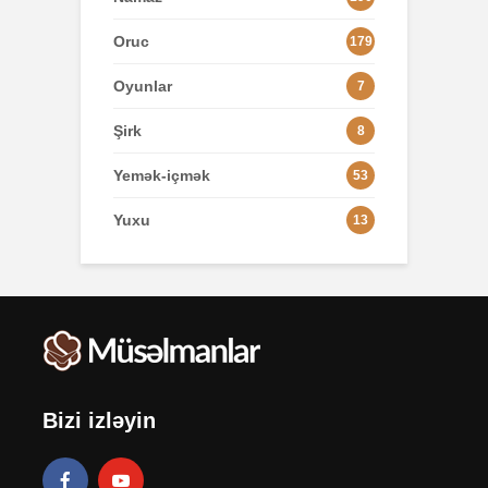
Oruc
179
Oyunlar
7
Şirk
8
Yemək-içmək
53
Yuxu
13
Bizi izləyin