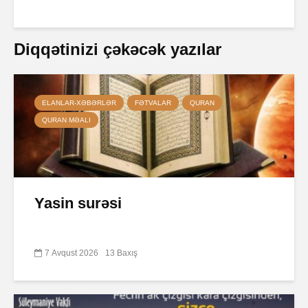
Diqqətinizi çəkəcək yazılar
ELANLAR-XƏBƏRLƏR
FƏTVALAR
QURAN
QURAN MƏALI
Yasin surəsi
7 Avqust 2026
13 Baxış