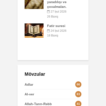
lışı və
40 Baxış
aları.
S
Faiz nədir?
yul 2026
7 İyul 2026
52 Baxış
ış
8
surəsi
B
AŞURA BARƏDƏ
q
yul 2026
p
26 İyun 2026
ış
o
47 Baxış
3
Mövzular
Adlar
66
Al-ver
83
Allah-Tanrı-Rəbb
41