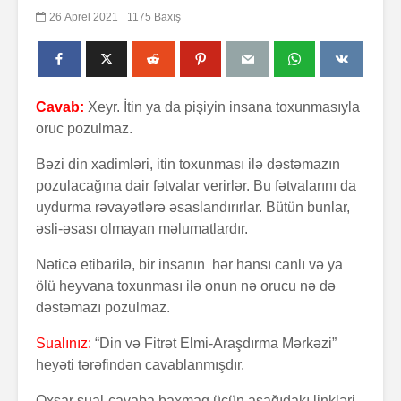
26 Aprel 2021
1175 Baxış
Cavab:
Xeyr. İtin ya da pişiyin insana toxunmasıyla
oruc pozulmaz.
Bəzi din xadimləri, itin toxunması ilə dəstəmazın
pozulacağına dair fətvalar verirlər. Bu fətvalarını da
uydurma rəvayətlərə əsaslandırırlar. Bütün bunlar,
əsli-əsası olmayan məlumatlardır.
Nəticə etibarilə, bir insanın hər hansı canlı və ya
ölü heyvana toxunması ilə onun nə orucu nə də
dəstəmazı pozulmaz.
Sualınız:
“Din və Fitrət Elmi-Araşdırma Mərkəzi”
heyəti tərəfindən cavablanmışdır.
Oxşar sual-cavaba baxmaq üçün aşağıdakı linkləri