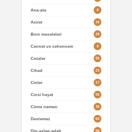
Ana-ata
8
Axirət
16
Borc məsələləri
29
Cənnət və cəhənnəm
8
Cəzalar
55
Cihad
23
Cinlər
17
Cinsi həyat
50
Cümə namazı
36
Dəstəmaz
64
Din-əxlaq-ədəb
58