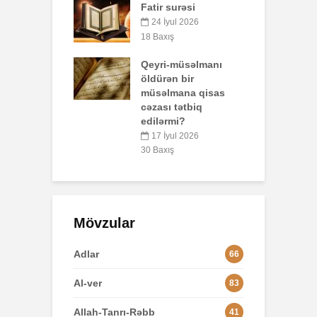
surəsi
B
Əhzab surəsi
q
yul 2026
p
26 İyun 2026
ış
o
67 Baxış
-müsəlmanı
n bir
3
mana qisas
 tətbiq
L
rmi?
yul 2026
8
ış
Mövzular
Adlar
66
Al-ver
83
Allah-Tanrı-Rəbb
41