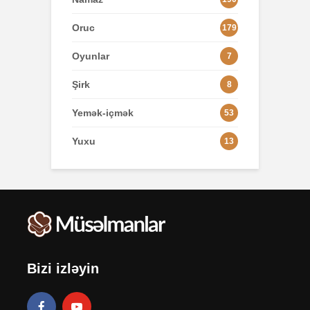
Oruc
179
Oyunlar
7
Şirk
8
Yemək-içmək
53
Yuxu
13
Bizi izləyin