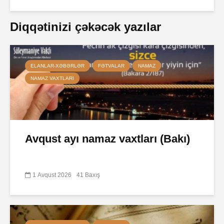
Diqqətinizi çəkəcək yazılar
ELANLAR-XƏBƏRLƏR
FƏTVALAR
NAMAZ
NAMAZ VAXTLARI
Avqust ayı namaz vaxtları (Bakı)
1 Avqust 2026
41 Baxış