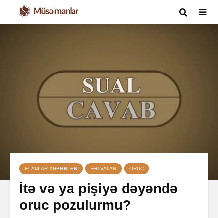
ELANLAR-XƏBƏRLƏR
FƏTVALAR
ORUC
İtə və ya pişiyə dəyəndə
oruc pozulurmu?