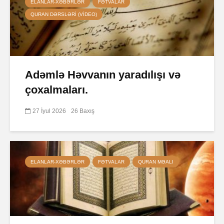
ELANLAR-XƏBƏRLƏR
FƏTVALAR
QURAN DƏRSLƏRI (VIDEO)
Adəmlə Həvvanın yaradılışı və
çoxalmaları.
27 İyul 2026
26 Baxış
ELANLAR-XƏBƏRLƏR
FƏTVALAR
QURAN MƏALI