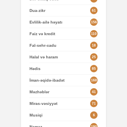
Dua-zikr
61
Evlilik-ailə həyatı
156
Faiz və kredit
110
Fal-sehr-cadu
18
Halal və haram
25
Hədis
85
İman-əqidə-ibadət
168
Məzhəblər
41
Miras-vəsiyyət
71
Musiqi
6
Namaz
190