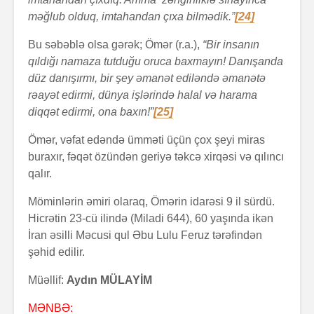
məğlub olduq, imtahandan çıxa bilmədik.”
[24]
Bu səbəblə olsa gərək; Ömər (r.a.),
“Bir insanın
qıldığı namaza tutduğu oruca baxmayın! Danışanda
düz danışırmı, bir şey əmanət ediləndə əmanətə
rəayət edirmi, dünya işlərində halal və harama
diqqət edirmi, ona baxın!”
[25]
Ömər, vəfat edəndə ümməti üçün çox şeyi miras
buraxır, fəqət özündən geriyə təkcə xirqəsi və qılıncı
qalır.
Möminlərin əmiri olaraq, Ömərin idarəsi 9 il sürdü.
Hicrətin 23-cü ilində (Miladi 644), 60 yaşında ikən
İran əsilli Məcusi qul Əbu Lulu Feruz tərəfindən
şəhid edilir.
Müəllif:
Aydın MÜLAYİM
MƏNBƏ: