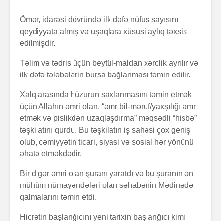
Ömər, idarəsi dövründə ilk dəfə nüfus sayısını
qeydiyyata almış və uşaqlara xüsusi aylıq təxsis
edilmişdir.
Təlim və tədris üçün beytül-maldan xərclik ayrılır və
ilk dəfə tələbələrin bursa bağlanması təmin edilir.
Xalq arasında hüzurun saxlanmasını təmin etmək
üçün Allahın əmri olan, “əmr bil-məruf/yaxşılığı əmr
etmək və pislikdən uzaqlaşdırma” məqsədli “hisbə”
təşkilatını qurdu. Bu təşkilatın iş sahəsi çox geniş
olub, cəmiyyətin ticari, siyasi və sosial hər yönünü
əhatə etməkdədir.
Bir digər əmri olan şuranı yaratdı və bu şuranın ən
mühüm nümayəndələri olan səhabənin Mədinədə
qalmalarını təmin etdi.
Hicrətin başlanğıcını yeni tarixin başlanğıcı kimi