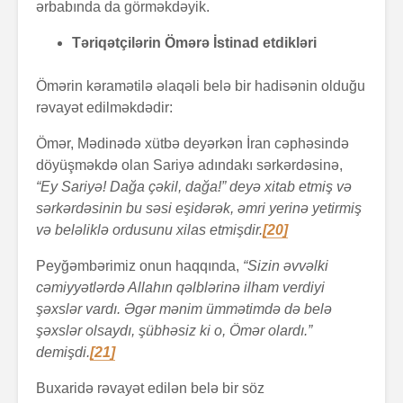
ərbabında da görməkdəyik.
Təriqətçilərin Ömərə İstinad etdikləri
Ömərin kəramətilə əlaqəli belə bir hadisənin olduğu
rəvayət edilməkdədir:
Ömər, Mədinədə xütbə deyərkən İran cəphəsində
döyüşməkdə olan Sariyə adındakı sərkərdəsinə,
“Ey Sariyə! Dağa çəkil, dağa!” deyə xitab etmiş və
sərkərdəsinin bu səsi eşidərək, əmri yerinə yetirmiş
və beləliklə ordusunu xilas etmişdir.
[20]
Peyğəmbərimiz onun haqqında,
“Sizin əvvəlki
cəmiyyətlərdə Allahın qəlblərinə ilham verdiyi
şəxslər vardı. Əgər mənim ümmətimdə də belə
şəxslər olsaydı, şübhəsiz ki o, Ömər olardı.”
demişdi.
[21]
Buxaridə rəvayət edilən belə bir söz