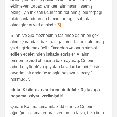
əkilməyən torpaqların geri alınmasını istəmiş,
əkinçiliyin inkişafı üçün tədbirlər almış, ölü torpağı
əkib canlandıranları həmin torpağın sahibləri
olacaqlarını vəd etmişdir.
[5]
Sünni və Şiə məzhəbinin təsirində qalan bir çox
alim, Qurandakı bəzi həqiqətləri ortadan qaldırmaq
ya da gizlətmək üçün Ömərdən və onun simvol
edilən ədalətindən istifadə etmişlər. Allahın
əmrlərinə zidd olmasına baxmayaraq, Ömərin
adından yürürlüyə qoyulan fətvalardan biri; “kişinin
arvadını bir anda üç talaqla boşaya biləcəyi”
hökmüdür.
İddia: Kişilərə arvadlarını bir dəfəlik üç talaqla
boşama ixtiyarı verilmişdir!
Qurani Kərimə tamamilə zidd olan və Ömərin
ağırlığını istismar edərək verilən bu fətva, bizə belə