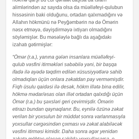
alimlərindən az sayıda olsa da müəlləfeyi-qulubun
hissəsinin baki olduğunu, ortadan qalxmadığını və
Allahın hökmünü nə Peyğəmbərin nə də Ömərin
nəsx etməyə, dəyişdirməyə ixtiyarı olmadığını
söyləmişlər. Bu məsələylə bağlı da aşağıdakı
izahatı gətirmişlər:
“Ömər (r.a.), yanına gələn insanlara müəlləfeyi-
qulub vəsfini itirməkləri səbəbilə yəni, bir başqa
ifadə ilə ayədə təqdim edilən xüsusiyyətlərə sahib
olmadıqları üçün onlara zəkatdan pay verməmişdir.
Fiqh üsulu qaidəsi ilə desək, hökm illətə bina edilir,
hökmə mədar/əsas olan illət ortadan qalxdığı üçün
Ömər (r.a.) bu şəxsləri geri çevirmişdir. Ömərin
etirazı bundan qaynaqlanır. Bu, eynilə özünə zəkat
verilən bir yoxsulun bir müddət sonra varlanmasıyla
yoxsullar cərgəsindən çıxması və zəkat alabiləcək
vəsfini itirməsi kimidir. Daha sonra əgər yenidən
zəkata möhtac olacaq şəkildə yoxsullaşarsa, o