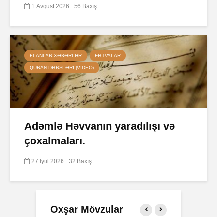
1 Avqust 2026
56 Baxış
ELANLAR-XƏBƏRLƏR
FƏTVALAR
QURAN DƏRSLƏRI (VIDEO)
Adəmlə Həvvanın yaradılışı və
çoxalmaları.
27 İyul 2026
32 Baxış
Oxşar Mövzular