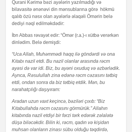
Qurani Kərimə bəzi ayələrin yazılmadığı və
bilavasitə ənənəvi din mənsublarına görə hökmü
qalıb özü nəsx olan ayələrlə əlaqəli Ömərin belə
dediyi nəql edilməkdədir:
İbn Abbas rəvayət edir: “Ömər (r.a.)-ı xütbə verərkən
dinlədim. Belə demişdi:
“Uca Allah, Muhəmmədi haqq ilə göndərdi və ona
Kitabı nazil etdi. Bu nazil olanlar arasında rəcm
ayəsi də var idi. Biz, bu ayəni oxuduq və əzbərlədik.
Ayrıca, Rəsulullah zina edənə rəcm cəzasını tətbiq
etdi, ondan sonra da biz tətbiq etdik. Mən, bu
narahatçılığı daşıyıram:
Aradan uzun vaxt keçincə, bəziləri çıxıb: “Biz
Kitabullahda rəcm cəzasını görmürük.” Allahın
kitabında nazil etdiyi bir fərzi tərk edərək zəlalətə
düşə biləcəkdir. Bilin ki, rəcm, qadın və kişidən
muhsan olanların zinası sübu olduğu təqdirdə,