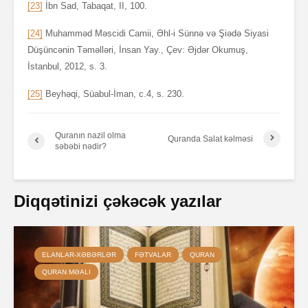
[23]
İbn Sad, Tabaqat, II, 100.
[24]
Muhamməd Məscidi Camii, Əhl-i Sünnə və Şiədə Siyasi
Düşüncənin Təməlləri, İnsan Yay., Çev: Əjdər Okumuş,
İstanbul, 2012, s. 3.
[25]
Beyhəqi, Süabul-İman, c.4, s. 230.
Quranın nazil olma
Quranda Salat kəlməsi
səbəbi nədir?
Diqqətinizi çəkəcək yazılar
ELANLAR-XƏBƏRLƏR
FƏTVALAR
QURAN
QURAN MƏALI