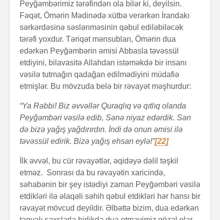
Peyğəmbərimiz tərəfindən ola bilər ki, deyilsin.
Fəqət, Ömərin Mədinədə xütbə verərkən İrandakı
sərkərdəsinə səslənməsinin qəbul ediləbiləcək
tərəfi yoxdur. Təriqət mənsubları, Ömərin dua
edərkən Peyğəmbərin əmisi Abbasla təvəssül
etdiyini, bilavasitə Allahdan istəməkdə bir insanı
vəsilə tutmağın qadağan edilmədiyini müdafiə
etmişlər. Bu mövzuda belə bir rəvayət məşhurdur:
“Ya Rəbbi! Biz əvvəllər Quraqlıq və qıtlıq olanda
Peyğəmbəri vəsilə edib, Sənə niyaz edərdik. Sən
də bizə yağış yağdırırdın. İndi də onun əmisi ilə
təvəssül edirik. Bizə yağış ehsan eylə!”
[22]
İlk əvvəl, bu cür rəvayətlər, əqidəyə dəlil təşkil
etməz. Sonrası da bu rəvayətin xaricində,
səhabənin bir şey istədiyi zaman Peyğəmbəri vəsilə
etdikləri ilə əlaqəli səhih qəbul etdikləri hər hansı bir
rəvayət mövcud deyildir. Əlbəttə bizim, dua edərkən
təqvalı şəxslərlə birlikdə dua etməyimiz gözəl olar.