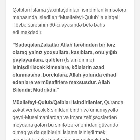
Qəlbləri İslama yaxınlaşdırılan, isindirilən kimsələrə
mənasında işlədilən “Müəlləfeyi-Qulub”la əlaqəli
Tövbə surəsinin 60-cı ayəsində belə bəhs
edilməkdədir:
“Sədəqələr/Zəkatlar Allah tərəfindən bir fərz
olaraq yalnız yoxsullara, kasıblara, onu yığıb
paylayanlara, qəlbləri
(İslam dininə)
isinişdiriləcək kimsələrə, kölələrin azad
olunmasına, borclulara, Allah yolunda cihad
edənlərə və müsafirlərə məxsusdur. Allah
Biləndir, Müdrikdir.”
Müəlləfeyi-Qulub/Qəlbləri isindirilənlər,
Quranda
zəkat veriləcək 8 sinifdən biridir və ümumiyyətlə
qeyri-Müsəlmanlardan və imanı zəif şəxslərdən
meydana gələn bu sinifə zərərlərindən güvəndə
olmaq ya da qəlblərini İslama isinişdirmək
məqsədilə zəkat verilməsi əmr edilməkdədir.