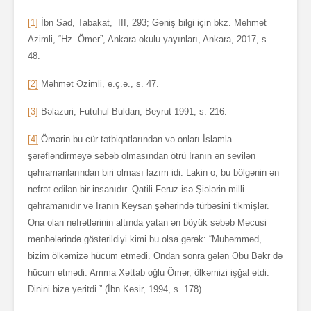
[1]
İbn Sad, Tabakat, III, 293; Geniş bilgi için bkz. Mehmet
Azimli, “Hz. Ömer”, Ankara okulu yayınları, Ankara, 2017, s.
48.
[2]
Məhmət Əzimli, e.ç.ə., s. 47.
[3]
Bəlazuri, Futuhul Buldan, Beyrut 1991, s. 216.
[4]
Ömərin bu cür tətbiqatlarından və onları İslamla
şərəfləndirməyə səbəb olmasından ötrü İranın ən sevilən
qəhramanlarından biri olması lazım idi. Lakin o, bu bölgənin ən
nefrət edilən bir insanıdır. Qatili Feruz isə Şiələrin milli
qəhramanıdır və İranın Keysan şəhərində türbəsini tikmişlər.
Ona olan nefrətlərinin altında yatan ən böyük səbəb Məcusi
mənbələrində göstərildiyi kimi bu olsa gərək: “Muhəmməd,
bizim ölkəmizə hücum etmədi. Ondan sonra gələn Əbu Bəkr də
hücum etmədi. Amma Xəttab oğlu Ömər, ölkəmizi işğal etdi.
Dinini bizə yeritdi.” (İbn Kəsir, 1994, s. 178)