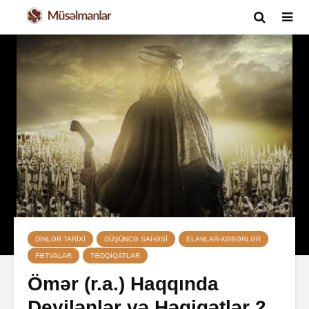
DINLƏR TARIXI
DÜŞÜNCƏ SAHƏSI
ELANLAR-XƏBƏRLƏR
FƏTVALAR
TƏDQIQATLAR
Ömər (r.a.) Haqqında
Deyilənlər və Həqiqətlər 2.