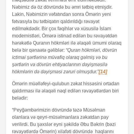
Nəbimiz də öz dövründə bu əmri tətbiq etmişdir.
Lakin, Nəbimizin vəfatından sonra Ömərin yeni
fətvasıyla bu tətbiqatın qaldırıldığı rəvayət
edilməkdədir. Bir çox fəqihlər və xüsusilə İslam
modernistləri, Ömərə istinad edilən bu rəvayətdən
hərəkətlə Quranın hökmləri ilə əlaqəli ümumi olaraq
belə bir qənaətə gəliblər:
“Quran hökmləri, dövrün
ictimai şərtlərinə müvafiq olaraq gəlmiş və bu
şərtlərin və dövrün ehtiyaclarının dəyişməsilə
hökmlərin də dəyişməsi zəruri olmuşdur.”
[14]
Ömərin müəlləfeyi-qulubun zəkat hissəsini ortadan
qaldırması ilə əlaqəli nəql edilən rəvayətlərdən biri
belədir:
“Peyğəmbərimizin dövründə təzə Müsəlman
olanlara və qeyri-müsəlmanlara zəkatdan pay
verilirdi. Bu şəxslər eyni şəkildə Əbu Bəkrin (bəzi
rəvayətlərdə Ömərin) xilafəti dövründə haqlarını