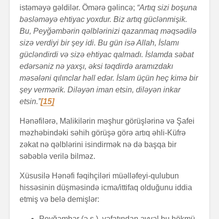
istəməyə gəldilər. Ömərə gəlincə;
“Artıq sizi boşuna
bəsləməyə ehtiyac yoxdur. Biz artıq güclənmişik.
Bu, Peyğəmbərin qəlblərinizi qazanmaq məqsədilə
sizə verdiyi bir şey idi. Bu gün isə Allah, İslamı
gücləndirdi və sizə ehtiyac qalmadı. İslamda səbat
edərsəniz nə yaxşı, əksi təqdirdə aramızdakı
məsələni qılınclar həll edər. İslam üçün heç kimə bir
şey vermərik. Diləyən iman etsin, diləyən inkar
etsin.”
[15]
Hənəfilərə, Malikilərin məşhur görüşlərinə və Şafei
məzhəbindəki səhih görüşə görə artıq əhli-Küfrə
zəkat nə qəlblərini isindirmək nə də başqa bir
səbəblə verilə bilməz.
Xüsusilə Hənəfi fəqihçiləri müəlləfeyi-qulubun
hissəsinin düşməsində icma/ittifaq olduğunu iddia
etmiş və belə demişlər:
Peyğəmbər (ə.s.), vəfatından əvvəl bu hökmü