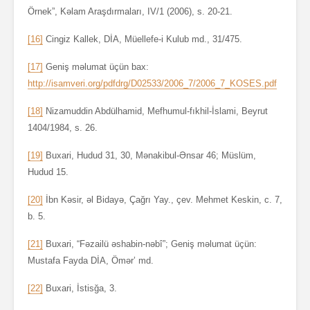
Örnek”, Kəlam Araşdırmaları, IV/1 (2006), s. 20-21.
[16]
Cingiz Kallek, DİA, Müellefe-i Kulub md., 31/475.
[17]
Geniş məlumat üçün bax:
http://isamveri.org/pdfdrg/D02533/2006_7/2006_7_KOSES.pdf
[18]
Nizamuddin Abdülhamid, Mefhumul-fıkhil-İslami, Beyrut
1404/1984, s. 26.
[19]
Buxari, Hudud 31, 30, Mənakibul-Ənsar 46; Müslüm,
Hudud 15.
[20]
İbn Kəsir, əl Bidayə, Çağrı Yay., çev. Mehmet Keskin, c. 7,
b. 5.
[21]
Buxari, “Fəzailü əshabin-nəbî”; Geniş məlumat üçün:
Mustafa Fayda DİA, Ömər’ md.
[22]
Buxari, İstisğa, 3.