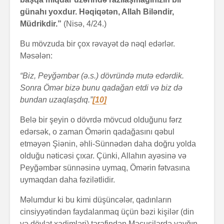
günahı yoxdur. Həqiqətən, Allah Biləndir,
Müdrikdir.”
(Nisə, 4/24.)
Bu mövzuda bir çox rəvayət də nəql edərlər.
Məsələn:
“Biz, Peyğəmbər (ə.s.) dövründə mutə edərdik.
Sonra Ömər bizə bunu qadağan etdi və biz də
bundan uzaqlaşdıq.”
[10]
Belə bir şeyin o dövrdə mövcud olduğunu fərz
edərsək, o zaman Ömərin qadağasını qəbul
etməyən Şiənin, əhli-Sünnədən daha doğru yolda
olduğu nəticəsi çıxar. Çünki, Allahın ayəsinə və
Peyğəmbər sünnəsinə uymaq, Ömərin fətvasına
uymaqdan daha fəzilətlidir.
Məlumdur ki bu kimi düşüncələr, qadınların
cinsiyyətindən faydalanmaq üçün bəzi kişilər (din
və dövlət xadimləri) tərəfindən Məcusilərdə yayğın