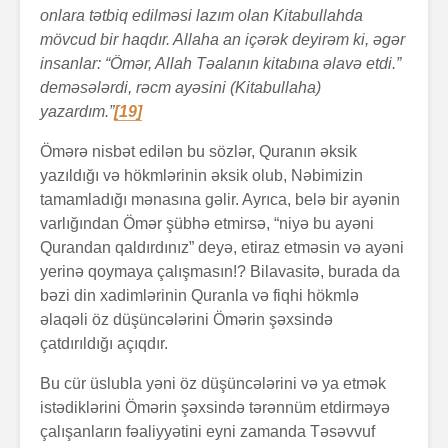
onlara tətbiq edilməsi lazım olan Kitabullahda
mövcud bir haqdır. Allaha an içərək deyirəm ki, əgər
insanlar: “Ömər, Allah Təalanın kitabına əlavə etdi.”
deməsələrdi, rəcm ayəsini (Kitabullaha)
yazardım.”
[19]
Ömərə nisbət edilən bu sözlər, Quranın əksik
yazıldığı və hökmlərinin əksik olub, Nəbimizin
tamamladığı mənasına gəlir. Ayrıca, belə bir ayənin
varlığından Ömər şübhə etmirsə, “niyə bu ayəni
Qurandan qaldırdınız” deyə, etiraz etməsin və ayəni
yerinə qoymaya çalışmasın!? Bilavasitə, burada da
bəzi din xadimlərinin Quranla və fiqhi hökmlə
əlaqəli öz düşüncələrini Ömərin şəxsində
çatdırıldığı açıqdır.
Bu cür üslubla yəni öz düşüncələrini və ya etmək
istədiklərini Ömərin şəxsində tərənnüm etdirməyə
çalışanların fəaliyyətini eyni zamanda Təsəvvuf