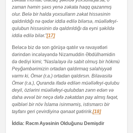
zaman həmin şəxs yenə zəkata haqq qazanmış
olur. Belə bir halda yoxsulların zəkat hissəsinin
qaldırıldığı nə qədər iddia edilə bilərsə, müəlləfeyi-
qulubun hissəsinin də qaldırıldığı da eyni şəkildə
iddia edilə bilər.”
[17]
Beləcə biz də son görüşə qatılır və rəvayətləri
dərindən incələyəndə Nizamuddin Əbdülhəmidin
də dediyi kimi;
“Nasla/ayə ilə sabit olmuş bir hökmü
Peyğəmbərimizin ortadan qaldırmaq səlahiyyəti
varmı ki, Ömər (r.a.) ortadan qaldırsın. Bilavasitə
Ömər (r.a.), Quranda ifadə edilən müəlləfeyi-qulubu
deyil, özlərini müəlləfeyi-qulubdan zənn edən və
daha əvvəl bir neçə dəfə zəkatdan pay almış fəqət,
qəlbləri bir növ İslama isinməmiş, istismarcı bir
tayfanı geri çevirdiyinə qənaət gətiririk.
[18]
İddia: Rəcm Ayəsinin Olduğunu Demişdir