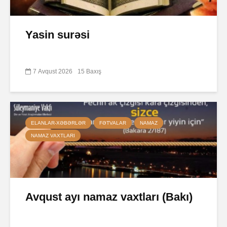
Yasin surəsi
7 Avqust 2026
15 Baxış
ELANLAR-XƏBƏRLƏR
FƏTVALAR
NAMAZ
NAMAZ VAXTLARI
Avqust ayı namaz vaxtları (Bakı)