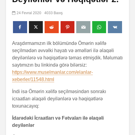
24 Fevral 2020
4033 Baxış
Araşdırmamızın ilk bölümündə Ömərin xəlifə
seçilmədən əvvəlki həyatı və əməlləri ilə əlaqəli
deyilənlərə və həqiqətlərə təmas etmişdik. Məlumatı
saytımızın bu linkində görə bilərsiz:
https://www.muselmanlar.com/elanlar-
xeberler/11548.html
İndi isə Ömərin xəlifə seçilməsindən sonrakı
icraatları əlaqəli deyilənlərə və həqiqətlərə
toxunacayıq:
İdarədəki İcraatları və Fətvaları ilə əlaqəli
deyilənlər