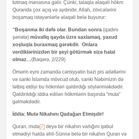
tutmaq mənasına gəlir. Çünki, talaqla əlaqəli hökm
Quranda çox açıq və aydındır. Allah, zövcələrini
boşamaq istəyənlərlə əlaqəli belə buyurur:
“Boşanma iki dəfə olar. Bundan sonra
(qadını
şəriətə)
müvafiq qayda üzrə saxlamaq, yaxud
xoşluqla buraxmaq gərəkdir. Onlara
verdiklərinizdən bir şeyi götürmək sizə halal
olmaz…
(Bəqərə, 2/229)
Ömərin eyni zamanda cəmiyyətin bəzi pis adətlərini
və sanki İslamda mövcud olub, sanki Nəbimizin də
tətbiq etdiyi bu hökmləri qaldırdığı söylənməkdədir.
Qaldırıldığı iddia edilən hökmlərin başında “muta”
gəlməkdədir.
İddia: Mutə Nikahını Qadağan Etmişdir!
Quran, mutə
[7]
deyə bir nikahın varlığını qəbul
etmədiyi halda əhli-Sünnə belə bir nikahın Quran və