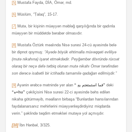
[5]
Mustafa Fayda, DİA, Ömər, md.
[6]
Müslüm, “Ṭalaq”, 15-17.
[7]
Mutə, bir kişinin müəyyən məbləğ qarşılığında bir qadınla
müəyyən bir müddətdə bərabər olmasıdır.
[8]
Mustafa Öztürk məalında Nisə surəsi 24-cü ayəsində belə
bir dipnot qoymuş:
“Ayədə böyük ehtimalla müvəqqəti evliliyə
(mutə nikahına) işarət etməkdədir. Peyğəmbər dövründə rüxsət
olaraq bir neçə dəfə tətbiq olunan mutə nikahı Ömər tərəfindən
son dərəcə isabətli bir ictihadla tamamilə qadağan edilmişdir.”
[9]
Ayənin ərəbcə mətnində yer alan
ه
“ فما استمتعتم ب
”
dəki
“ه=hu”
çəkilçisini Nisə surəsi 22-ci ayəsində bəhs edilən
nikaha götürməyib, məalların birbaşa “Bunlardan hansılarından
faydalanarsanız mehirlərini müəyyənləşdirdiyinz miqdarda
verin.” şəklində təqdim etməkləri mutəyə yol açmışdır.
[10]
İbn Hənbəl, 3/325.