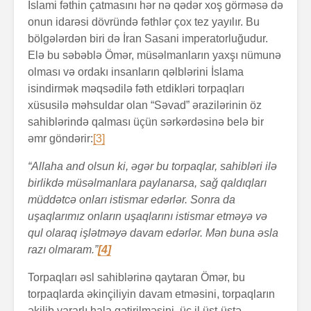
İslami fəthin çatmasını hər nə qədər xoş görməsə də
onun idarəsi dövründə fəthlər çox tez yayılır. Bu
bölgələrdən biri də İran Sasani imperatorluğudur.
Elə bu səbəblə Ömər, müsəlmanların yaxşı nümunə
olması və ordakı insanların qəlblərini İslama
isindirmək məqsədilə fəth etdikləri torpaqları
xüsusilə məhsuldar olan “Səvad” ərazilərinin öz
sahiblərində qalması üçün sərkərdəsinə belə bir
əmr göndərir:
[3]
“Allaha and olsun ki, əgər bu torpaqlar, sahibləri ilə
birlikdə müsəlmanlara paylanarsa, sağ qaldıqları
müddətcə onları istismar edərlər. Sonra da
uşaqlarımız onların uşaqlarını istismar etməyə və
qul olaraq işlətməyə davam edərlər. Mən buna əsla
razı olmaram.”
[4]
Torpaqları əsl sahiblərinə qaytaran Ömər, bu
torpaqlarda əkinçiliyin davam etməsini, torpaqların
əkilib yararlı hala gətirilməsini, üç il üst-üstə