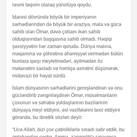
rəsmi təqvim olaraq yürürlüyə qoydu.
İdarəsi dövründə böyük bir imperiyanın
sərhədlərindən də böyük bir əraziyə, mala və gücə
sahib olan Ömər, dəvə çobanı ikən sahib
olduqlarından başqasına sahib olmadı. Həqiqi
şəxsiyyətini hər zaman qorudu. Dünya malına,
məqamına və şöhrətinə əhəmiyyət vermədən bütün
bunlara qarşı meyletmədən, əyilmədən öz
mətanətini saxladı və həmişə axirətini düşünərək,
mütəvazi bir həyat sürdü.
İslam dünyasının sərhədlərini genişləndirən və onu
gücləndirib zənginləşdirən Ömər, müsəlmanların
çoxunun və səhabə yoldaşlarının bəzilərinin
dünyaya meyl etdiyini, əsl vəzifələrini təxir etdiyini
görəndə, bu ibrətlik sözləri deyir:
“Uca Allah, bizi çox çətinliklərlə sınadı səbr etdik, bu
imtahandan çıxdıq. Amma zənginliklə sınayınca