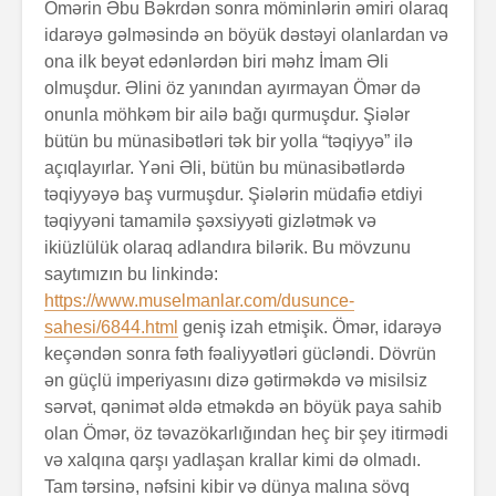
Ömərin Əbu Bəkrdən sonra möminlərin əmiri olaraq
idarəyə gəlməsində ən böyük dəstəyi olanlardan və
ona ilk beyət edənlərdən biri məhz İmam Əli
olmuşdur. Əlini öz yanından ayırmayan Ömər də
onunla möhkəm bir ailə bağı qurmuşdur. Şiələr
bütün bu münasibətləri tək bir yolla “təqiyyə” ilə
açıqlayırlar. Yəni Əli, bütün bu münasibətlərdə
təqiyyəyə baş vurmuşdur. Şiələrin müdafiə etdiyi
təqiyyəni tamamilə şəxsiyyəti gizlətmək və
ikiüzlülük olaraq adlandıra bilərik. Bu mövzunu
saytımızın bu linkində:
https://www.muselmanlar.com/dusunce-
sahesi/6844.html
geniş izah etmişik. Ömər, idarəyə
keçəndən sonra fəth fəaliyyətləri gücləndi. Dövrün
ən güçlü imperiyasını dizə gətirməkdə və misilsiz
sərvət, qənimət əldə etməkdə ən böyük paya sahib
olan Ömər, öz təvazökarlığından heç bir şey itirmədi
və xalqına qarşı yadlaşan krallar kimi də olmadı.
Tam tərsinə, nəfsini kibir və dünya malına sövq