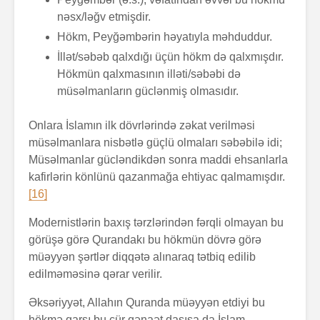
nəsx/ləğv etmişdir.
Hökm, Peyğəmbərin həyatıyla məhduddur.
İllət/səbəb qalxdığı üçün hökm də qalxmışdır.
Hökmün qalxmasının illəti/səbəbi də
müsəlmanların güclənmiş olmasıdır.
Onlara İslamın ilk dövrlərində zəkat verilməsi
müsəlmanlara nisbətlə güçlü olmaları səbəbilə idi;
Müsəlmanlar gücləndikdən sonra maddi ehsanlarla
kafirlərin könlünü qazanmağa ehtiyac qalmamışdır.
[16]
Modernistlərin baxış tərzlərindən fərqli olmayan bu
görüşə görə Qurandakı bu hökmün dövrə görə
müəyyən şərtlər diqqətə alınaraq tətbiq edilib
edilməməsinə qərar verilir.
Əksəriyyət, Allahın Quranda müəyyən etdiyi bu
hökmə qarşı bu cür qənaət daşısa da İslam