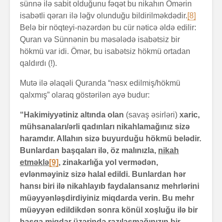
sünnə ilə sabit olduğunu fəqət bu nikahın Ömərin
isabətli qərarı ilə ləğv olunduğu bildirilməkdədir.
[8]
Belə bir nöqteyi-nəzərdən bu cür nəticə əldə edilir:
Quran və Sünnənin bu məsələdə isabətsiz bir
hökmü var idi. Ömər, bu isabətsiz hökmü ortadan
qaldırdı (!).
Mutə ilə əlaqəli Quranda “nəsx edilmiş/hökmü
qalxmış” olaraq göstərilən ayə budur:
“Hakimiyyətiniz altında olan
(savaş əsirləri)
xaric,
mühsanaları/ərli qadınları nikahlamağınız sizə
haramdır. Allahın sizə buyurduğu hökmü belədir.
Bunlardan başqaları ilə, öz malınızla,
nikah
etməklə
[9]
,
zinakarlığa yol vermədən,
evlənməyiniz sizə halal edildi. Bunlardan hər
hansı biri ilə nikahlayıb faydalansanız mehrlərini
müəyyənləşdirdiyiniz miqdarda verin. Bu mehr
müəyyən edildikdən sonra könül xoşluğu ilə bir
başqa miqdar üzərində razılaşmağınızın bir