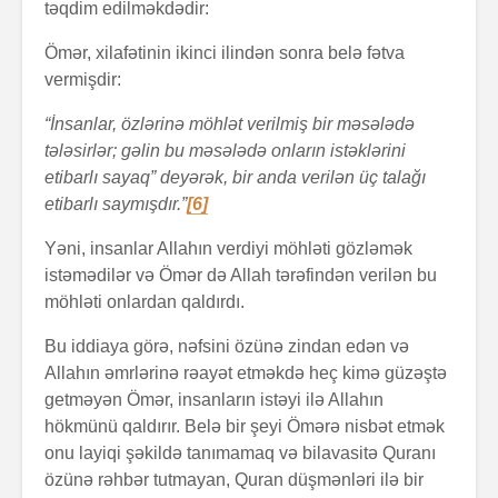
təqdim edilməkdədir:
Ömər, xilafətinin ikinci ilindən sonra belə fətva
vermişdir:
“İnsanlar, özlərinə möhlət verilmiş bir məsələdə
tələsirlər; gəlin bu məsələdə onların istəklərini
etibarlı sayaq” deyərək, bir anda verilən üç talağı
etibarlı saymışdır.”
[6]
Yəni, insanlar Allahın verdiyi möhləti gözləmək
istəmədilər və Ömər də Allah tərəfindən verilən bu
möhləti onlardan qaldırdı.
Bu iddiaya görə, nəfsini özünə zindan edən və
Allahın əmrlərinə rəayət etməkdə heç kimə güzəştə
getməyən Ömər, insanların istəyi ilə Allahın
hökmünü qaldırır. Belə bir şeyi Ömərə nisbət etmək
onu layiqi şəkildə tanımamaq və bilavasitə Quranı
özünə rəhbər tutmayan, Quran düşmənləri ilə bir