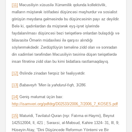
[11]
Məcusiliyin xüsusilə Xürrəmilik qolunda kollektivlik,
malların müştərək istifadəsi düşüncəsi məşhurdur və sosialist
görüşün meydana gəlməsində bu düşüncəsinin payı az deyildir.
Belə ki, qadınlardan da müştərək eyş-işrət işlərində
faydalanılması düşüncəsi bəzi təriqətlərə onlardan bulaşdığı və
bilavasitə Ömərin müdaxiləsi ilə qarşısı alındığı
söylənməkdədir. Zərdüştlüyün təməlinə zidd olan və sonradan
din xadimləri tərəfindən Məcusiliyin təsirinə düşən təriqətlərdə
insan fitrətinə zidd olan bu kimi bidatlara rastlamaqdayıq.
[12]
Əslində zinadan fərqsiz bir fəaliyyətdir.
[13]
Babaveyh “Men la yahdurul-fıqh, 3/286.
[14]
Geniş məlumat üçün bax:
http://isamveri.org/pdfdrg/D02533/2006_7/2006_7_KOSES.pdf
[15]
Maturidi, TəvilatuI-Quran (nşr. Fatıma ei-Haymi), Beyrut
142512004, ll, 421 ; Səraxsi, əl-Məbsud, Kahire 1324- 31, lll, 9;
Hüseyin Atay, “Dini Düşüncede Reformun Yöntemi ve Bir