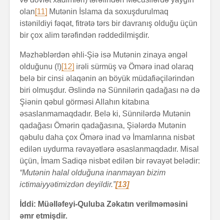
olan
[11]
Mutənin İslama da soxuşdurulmaq
istənildiyi fəqət, fitrətə tərs bir davranış olduğu üçün
bir çox alim tərəfindən rəddedilmişdir.
Məzhəblərdən əhli-Şiə isə Mutənin zinaya əngəl
olduğunu (!)
[12]
irəli sürmüş və Ömərə inad olaraq
belə bir cinsi əlaqənin ən böyük müdafiəçilərindən
biri olmuşdur. Əslində nə Sünnilərin qadağası nə də
Şiənin qəbul görməsi Allahın kitabına
əsaslanmamaqdadır. Belə ki, Sünnilərdə Mutənin
qadağası Ömərin qadağasına, Şiələrdə Mutənin
qəbulu daha çox Ömərə inad və İmamlarına nisbət
edilən uydurma rəvayətlərə əsaslanmaqdadır. Misal
üçün, İmam Sadiqə nisbət edilən bir rəvayət belədir:
“Mutənin halal olduğuna inanmayan bizim
ictimaiyyətimizdən deyildir.”
[13]
İddi: Müəlləfeyi-Quluba Zəkatın verilməməsini
əmr etmişdir.