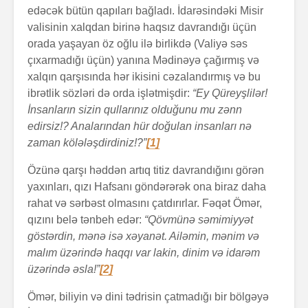
edəcək bütün qapıları bağladı. İdarəsindəki Misir
valisinin xalqdan birinə haqsız davrandığı üçün
orada yaşayan öz oğlu ilə birlikdə (Valiyə səs
çıxarmadığı üçün) yanına Mədinəyə çağırmış və
xalqın qarşısında hər ikisini cəzalandırmış və bu
ibrətlik sözləri də orda işlətmişdir:
“Ey Qüreyşlilər!
İnsanların sizin qullarınız olduğunu mu zənn
edirsiz!? Analarından hür doğulan insanları nə
zaman kölələşdirdiniz!?”
[1]
Özünə qarşı həddən artıq titiz davrandığını görən
yaxınları, qızı Hafsanı göndərərək ona biraz daha
rahat və sərbəst olmasını çatdırırlar. Fəqət Ömər,
qızını belə tənbeh edər:
“Qövmünə səmimiyyət
göstərdin, mənə isə xəyanət. Ailəmin, mənim və
malım üzərində haqqı var lakin, dinim və idarəm
üzərində əsla!”
[2]
Ömər, biliyin və dini tədrisin çatmadığı bir bölgəyə