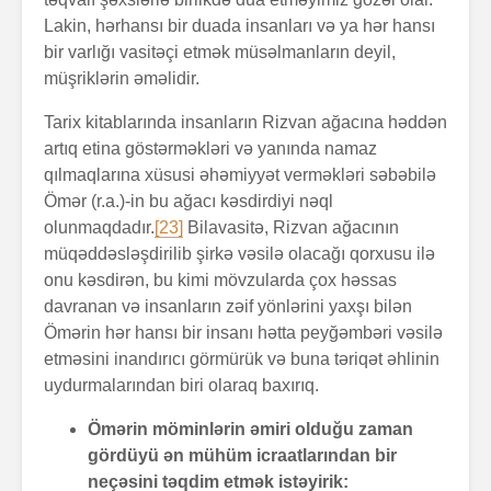
Lakin, hərhansı bir duada insanları və ya hər hansı
bir varlığı vasitəçi etmək müsəlmanların deyil,
müşriklərin əməlidir.
Tarix kitablarında insanların Rizvan ağacına həddən
artıq etina göstərməkləri və yanında namaz
qılmaqlarına xüsusi əhəmiyyət verməkləri səbəbilə
Ömər (r.a.)-in bu ağacı kəsdirdiyi nəql
olunmaqdadır.
[23]
Bilavasitə, Rizvan ağacının
müqəddəsləşdirilib şirkə vəsilə olacağı qorxusu ilə
onu kəsdirən, bu kimi mövzularda çox həssas
davranan və insanların zəif yönlərini yaxşı bilən
Ömərin hər hansı bir insanı hətta peyğəmbəri vəsilə
etməsini inandırıcı görmürük və buna təriqət əhlinin
uydurmalarından biri olaraq baxırıq.
Ömərin möminlərin əmiri olduğu zaman
gördüyü ən mühüm icraatlarından bir
neçəsini təqdim etmək istəyirik: