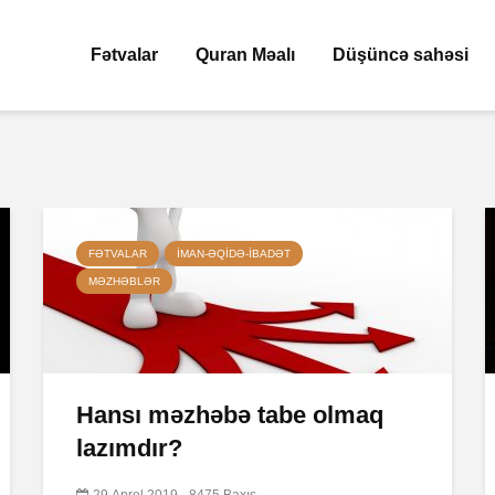
Fətvalar
Quran Məalı
Düşüncə sahəsi
FƏTVALAR
İMAN-ƏQIDƏ-IBADƏT
MƏZHƏBLƏR
Hansı məzhəbə tabe olmaq
lazımdır?
29 Aprel 2019
8475 Baxış