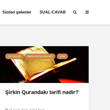
Sizdən gələnlər
SUAL-CAVAB
FƏTVALAR
İMAN-ƏQIDƏ-IBADƏT
ŞIRK
Şirkin Qurandakı tərifi nədir?
26 Aprel 2019
5324 Baxış