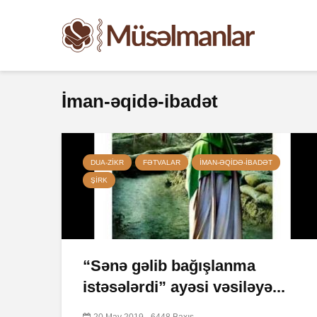
İman-əqidə-ibadət
DUA-ZIKR
FƏTVALAR
İMAN-ƏQIDƏ-IBADƏT
ŞIRK
“Sənə gəlib bağışlanma
istəsələrdi” ayəsi vəsiləyə...
20 May 2019
6448 Baxış