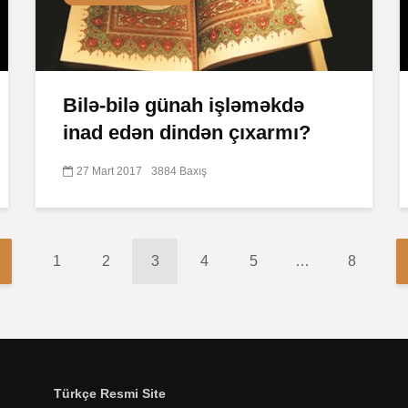
Bilə-bilə günah işləməkdə
inad edən dindən çıxarmı?
27 Mart 2017
3884 Baxış
1
2
3
4
5
…
8
Türkçe Resmi Site