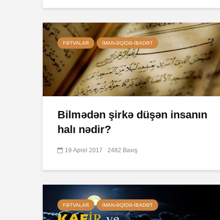
FƏTVALAR
İMAN-ƏQIDƏ-IBADƏT
Bilmədən şirkə düşən insanın
halı nədir?
19 Aprel 2017
2482 Baxış
FƏTVALAR
İMAN-ƏQIDƏ-IBADƏT