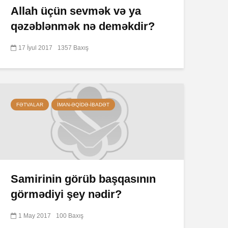
Allah üçün sevmək və ya
qəzəblənmək nə deməkdir?
17 İyul 2017
1357 Baxış
FƏTVALAR
İMAN-ƏQIDƏ-IBADƏT
Samirinin görüb başqasının
görmədiyi şey nədir?
1 May 2017
100 Baxış