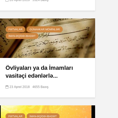
FƏTVALAR
GÜNAHKAR MÖMINLƏR
İMAN-ƏQIDƏ-IBADƏT
Övliyaları ya da İmamları
vasitəçi edənlərlə...
23 Aprel 2018
4655 Baxış
FƏTVALAR
İMAN-ƏQIDƏ-IBADƏT