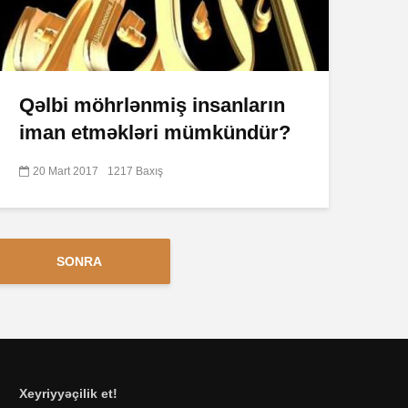
Qəlbi möhrlənmiş insanların
iman etməkləri mümkündür?
20 Mart 2017
1217 Baxış
SONRA
Xeyriyyəçilik et!