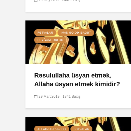
FƏTVALAR
İMAN-ƏQIDƏ-IBADƏT
PEYĞƏMBƏRLƏR
Rəsulullaha üsyan etmək,
Allaha üsyan etmək kimidir?
29 Mart 2019
1841 Baxış
ALLAH-TANRI-RƏBB
FƏTVALAR