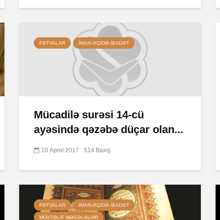
FƏTVALAR
İMAN-ƏQIDƏ-IBADƏT
Mücadilə surəsi 14-cü
ayəsində qəzəbə düçar olan...
10 Aprel 2017
514 Baxış
FƏTVALAR
İMAN-ƏQIDƏ-IBADƏT
MÜXTƏLIF MƏSƏLƏLƏR