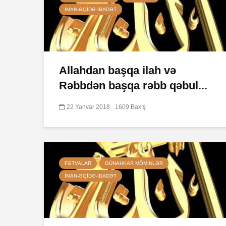
İMAN-ƏQIDƏ-IBADƏT
Allahdan başqa ilah və
Rəbbdən başqa rəbb qəbul...
22 Yanvar 2018
1609 Baxış
FƏTVALAR
GÜNAHKAR MÖMINLƏR
İMAN-ƏQIDƏ-IBADƏT