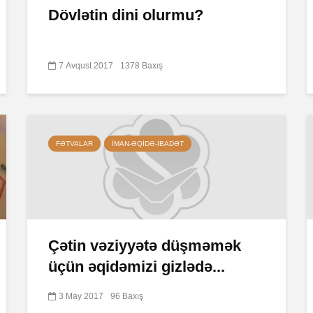
Dövlətin dini olurmu?
7 Avqust 2017
1378 Baxış
FƏTVALAR
İMAN-ƏQIDƏ-IBADƏT
Çətin vəziyyətə düşməmək
üçün əqidəmizi gizlədə...
3 May 2017
96 Baxış