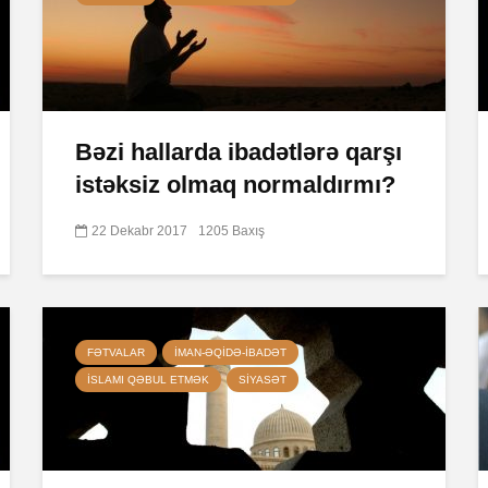
Bəzi hallarda ibadətlərə qarşı
istəksiz olmaq normaldırmı?
22 Dekabr 2017
1205 Baxış
FƏTVALAR
İMAN-ƏQIDƏ-IBADƏT
İSLAMI QƏBUL ETMƏK
SIYASƏT