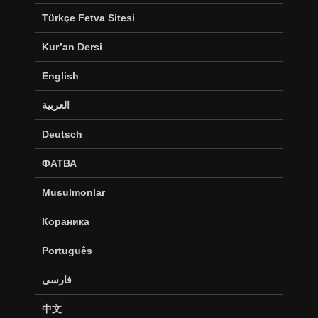
Türkçe Fetva Sitesi
Kur’an Dersi
English
العربية
Deutsch
ФАТВА
Musulmonlar
Кораника
Português
فارسی
中文