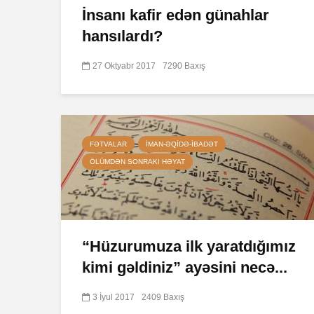
İnsanı kafir edən günahlar
hansılardı?
27 Oktyabr 2017
7290 Baxış
FƏTVALAR
İMAN-ƏQIDƏ-IBADƏT
ÖLÜMDƏN SONRAKI HƏYAT
“Hüzurumuza ilk yaratdığımız
kimi gəldiniz” ayəsini necə...
3 İyul 2017
2409 Baxış