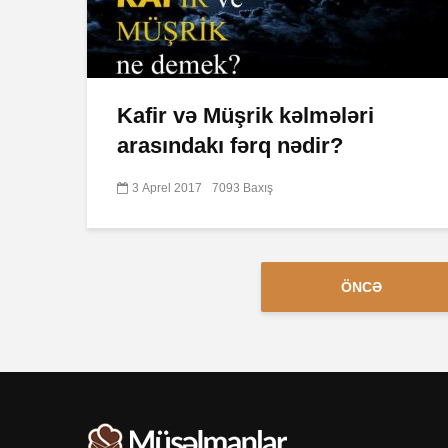
Kafir və Müşrik kəlmələri
arasındakı fərq nədir?
3 Aprel 2017
7093 Baxış
ÖNCƏ