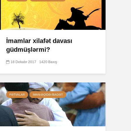
İmamlar xilafət davası
güdmüşlərmi?
18 Dekabr 2017
1420 Baxış
FƏTVALAR
İMAN-ƏQIDƏ-IBADƏT