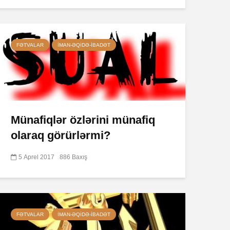
FƏTVALAR
İMAN-ƏQIDƏ-IBADƏT
Münafiqlər özlərini münafiq
olaraq görürlərmi?
5 Aprel 2017
886 Baxış
FƏTVALAR
İMAN-ƏQIDƏ-IBADƏT