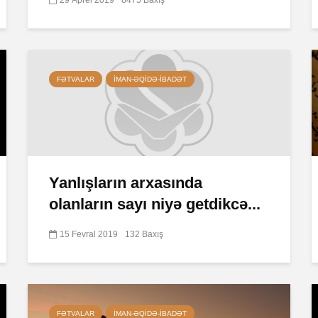
FƏTVALAR
İMAN-ƏQIDƏ-IBADƏT
Yanlışların arxasında
olanların sayı niyə getdikcə...
15 Fevral 2019
132 Baxış
FƏTVALAR
İMAN-ƏQIDƏ-IBADƏT