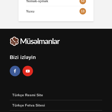
Yemək-içmək
53
Yuxu
13
Bizi izləyin
Türkçe Resmi Site
Türkçe Fetva Sitesi