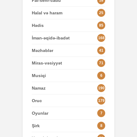
Fal-sehr-cadu
18
Halal və haram
25
Hədis
85
İman-əqidə-ibadət
168
Məzhəblər
41
Miras-vəsiyyət
71
Musiqi
6
Namaz
190
Oruc
179
Oyunlar
7
Şirk
8