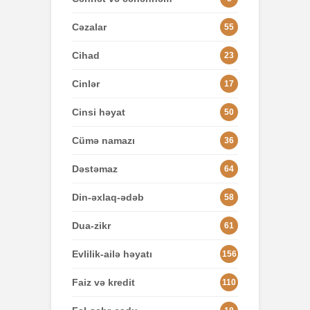
Cəzalar
55
Cihad
23
Cinlər
17
Cinsi həyat
50
Cümə namazı
36
Dəstəmaz
64
Din-əxlaq-ədəb
58
Dua-zikr
61
Evlilik-ailə həyatı
156
Faiz və kredit
110