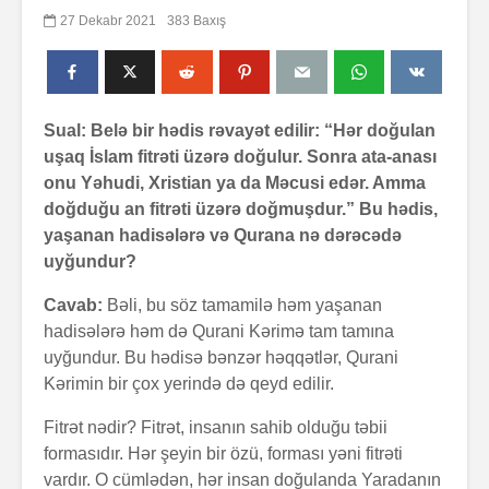
27 Dekabr 2021
383 Baxış
Sual: Belə bir hədis rəvayət edilir: “Hər doğulan
uşaq İslam fitrəti üzərə doğulur. Sonra ata-anası
onu Yəhudi, Xristian ya da Məcusi edər. Amma
doğduğu an fitrəti üzərə doğmuşdur.” Bu hədis,
yaşanan hadisələrə və Qurana nə dərəcədə
uyğundur?
Cavab:
Bəli, bu söz tamamilə həm yaşanan
hadisələrə həm də Qurani Kərimə tam tamına
uyğundur. Bu hədisə bənzər həqqətlər, Qurani
Kərimin bir çox yerində də qeyd edilir.
Fitrət nədir? Fitrət, insanın sahib olduğu təbii
formasıdır. Hər şeyin bir özü, forması yəni fitrəti
vardır. O cümlədən, hər insan doğulanda Yaradanın