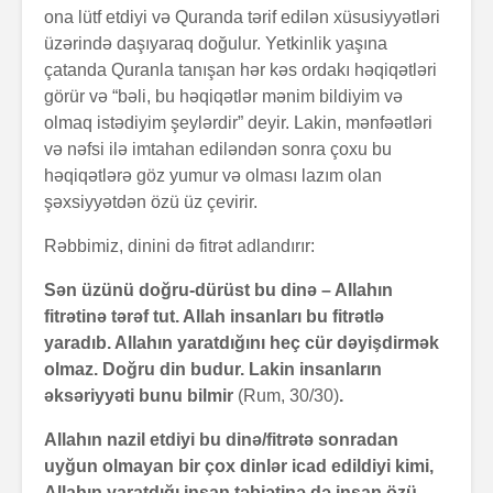
ona lütf etdiyi və Quranda tərif edilən xüsusiyyətləri
üzərində daşıyaraq doğulur. Yetkinlik yaşına
çatanda Quranla tanışan hər kəs ordakı həqiqətləri
görür və “bəli, bu həqiqətlər mənim bildiyim və
olmaq istədiyim şeylərdir” deyir. Lakin, mənfəətləri
və nəfsi ilə imtahan ediləndən sonra çoxu bu
həqiqətlərə göz yumur və olması lazım olan
şəxsiyyətdən özü üz çevirir.
Rəbbimiz, dinini də fitrət adlandırır:
Sən üzünü doğru-dürüst bu dinə – Allahın
fitrətinə tərəf tut. Allah insanları bu fitrətlə
yaradıb. Allahın yaratdığını heç cür dəyişdirmək
olmaz. Doğru din budur. Lakin insanların
əksəriyyəti bunu bilmir
(Rum, 30/30)
.
Allahın nazil etdiyi bu dinə/fitrətə sonradan
uyğun olmayan bir çox dinlər icad edildiyi kimi,
Allahın yaratdığı insan təbiətinə də insan özü