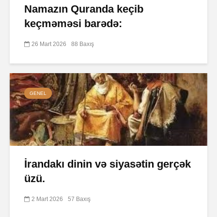
Namazın Quranda keçib
keçməməsi barədə:
26 Mart 2026
88 Baxış
GENEL
İrandakı dinin və siyasətin gerçək
üzü.
2 Mart 2026
57 Baxış