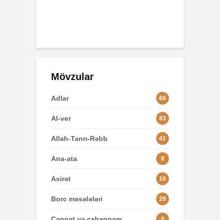
n
251 Baxış
4
Mövzular
Adlar
66
Al-ver
83
Allah-Tanrı-Rəbb
41
Ana-ata
8
Axirət
16
Borc məsələləri
29
Cənnət və cəhənnəm
8