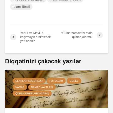
İslam fitrəti
Yeni il və Mövlüd
“Сümə namazı”nı evdə
keçirməyin dinimizdəki
qılmaq olarmı?
yeri nədir?
Diqqətinizi çəkəcək yazılar
ELANLAR-XƏBƏRLƏR
FƏTVALAR
GENEL
NAMAZ
NAMAZ VAXTLARI
QURAN DƏRSLƏRI (VIDEO)