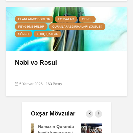
ELANLAR-XƏBƏRLƏR
FƏTVALAR
GENEL
PEYĞƏMBƏRLƏR
QURAN ARAŞDIRMALARI (XÜSUSI)
SÜNNƏ
TƏDQIQATLAR
Nəbi və Rəsul
5 Yanvar 2026
163 Baxış
Oxşar Mövzular
ın Quranda
Bir malı hər
İ
 keçməməsi
müştəriyə eyni
s