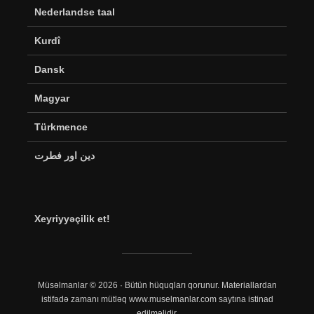
Nederlandse taal
Kurdî
Dansk
Magyar
Türkmence
دین اور فطرت
Xeyriyyəçilik et!
Müsəlmanlar © 2026 · Bütün hüquqları qorunur. Materiallardan
istifadə zamanı mütləq www.muselmanlar.com saytına istinad
edilməlidir.