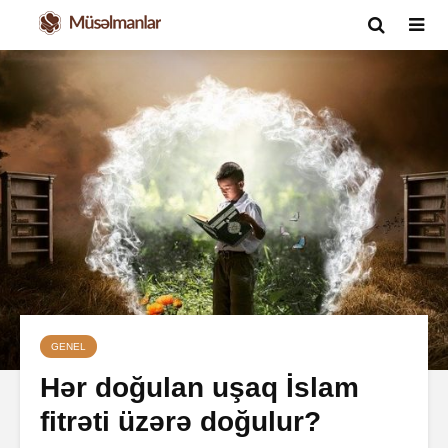
GENEL
Hər doğulan uşaq İslam
fitrəti üzərə doğulur?