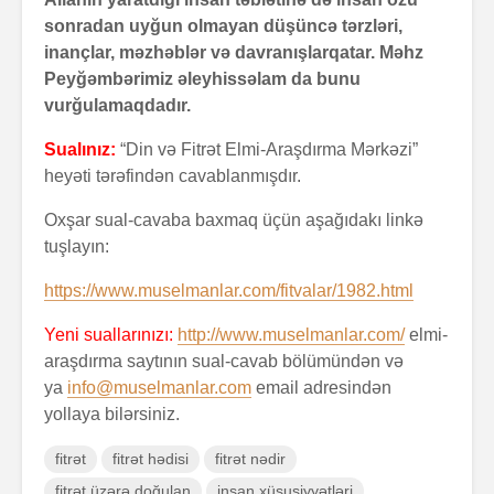
sonradan uyğun olmayan düşüncə tərzləri,
inançlar, məzhəblər və davranışlarqatar. Məhz
Peyğəmbərimiz əleyhissəlam da bunu
vurğulamaqdadır.
Sualınız:
“Din və Fitrət Elmi-Araşdırma Mərkəzi”
heyəti tərəfindən cavablanmışdır.
Oxşar sual-cavaba baxmaq üçün aşağıdakı linkə
tuşlayın:
https://www.muselmanlar.com/fitvalar/1982.html
Yeni suallarınızı:
http://www.muselmanlar.com/
elmi-
araşdırma saytının sual-cavab bölümündən və
ya
info@muselmanlar.com
email adresindən
yollaya bilərsiniz.
fitrət
fitrət hədisi
fitrət nədir
fitrət üzərə doğulan
insan xüsusiyyətləri