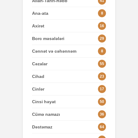
Allah-Tanrı-Rəbb
41
Ana-ata
8
Axirət
16
Borc məsələləri
29
Cənnət və cəhənnəm
8
Cəzalar
55
Cihad
23
Cinlər
17
Cinsi həyat
50
Cümə namazı
36
Dəstəmaz
64