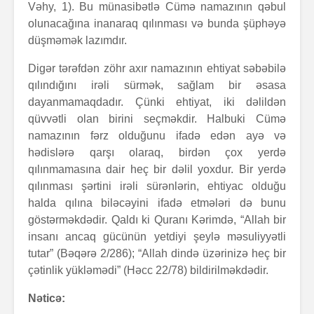
Vəhy, 1). Bu münasibətlə Cümə namazının qəbul
olunacağına inanaraq qılınması və bunda şüphəyə
düşməmək lazımdır.
Digər tərəfdən zöhr axır namazının ehtiyat səbəbilə
qılındığını irəli sürmək, sağlam bir əsasa
dayanmamaqdadır. Çünki ehtiyat, iki dəlildən
qüvvətli olan birini seçməkdir. Halbuki Cümə
namazının fərz olduğunu ifadə edən ayə və
hədislərə qarşı olaraq, birdən çox yerdə
qılınmamasına dair heç bir dəlil yoxdur. Bir yerdə
qılınması şərtini irəli sürənlərin, ehtiyac olduğu
halda qılına biləcəyini ifadə etmələri də bunu
göstərməkdədir. Qaldı ki Quranı Kərimdə, “Allah bir
insanı ancaq gücünün yetdiyi şeylə məsuliyyətli
tutar” (Bəqərə 2/286); “Allah dində üzərinizə heç bir
çətinlik yükləmədi” (Həcc 22/78) bildirilməkdədir.
Nəticə: