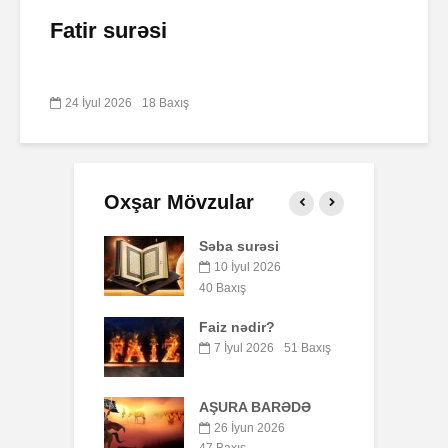
Fatir surəsi
24 İyul 2026
18 Baxış
Oxşar Mövzular
t ayı namaz
Səba surəsi
P
rı (Bakı)
o
10 İyul 2026
b
qust 2026
40 Baxış
y
ış
Faiz nədir?
ə Həvvanın
5
7 İyul 2026
51 Baxış
lışı və
aları.
S
AŞURA BARƏDƏ
yul 2026
26 İyun 2026
ış
7