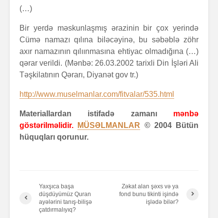
(…)
Bir yerdə məskunlaşmış ərazinin bir çox yerində
Cümə namazı qılına biləcəyinə, bu səbəblə zöhr
axır namazının qılıınmasına ehtiyac olmadığına (…)
qərar verildi. (Mənbə: 26.03.2002 tarixli Din İşləri Ali
Təşkilatının Qərarı, Diyanət gov tr.)
http://www.muselmanlar.com/fitvalar/535.html
Materiallardan istifadə zamanı
mənbə
göstərilməlidir.
MÜSƏLMANLAR
© 2004 Bütün
hüquqları qorunur.
Yaxşıca başa
Zəkat alan şəxs və ya
düşdüyümüz Quran
fond bunu tikinti işində
ayələrini tanış-bilişə
işlədə bilər?
çatdırmalıyıq?