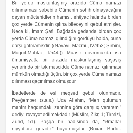
Bir yerdə məskunlaşmış ərazidə Cümə namazı
qılınmaması səbəbilə Cümənin səhih olmayacağını
deyən müctəhidlərin hamısı, ehtiyac halında birdən
çox yerdə Cümənin qılına biləcəyini qəbul etmişlər.
Necə ki, İmam Şafii Bağdada gedəndə birdən çox
yerdə Cümə namazı qılındığını gördüyü halda, buna
qarşı gəlməmişdir. ((Nəvəvi, Məcmu, IV/452; Şirbini,
Muğnil-Möhtac, I/544.)) Müasir dövrümüzdə isə
ümumiyyətlə bir ərazidə məskunlaşmış yaşayış
yerlərində bir tək məsciddə Cümə namazı qılınması
mümkün olmadığı üçün, bir çox yerdə Cümə namazı
qılınması qaçınılmaz olmuşdur.
İbadətlərdə də əsl məqsəd qəbul olunmadır.
Peyğəmbər (s.a.s.) Uca Allahın, “Mən qulumun
mənim haqqımdakı zənninə görə qarşılıq verərəm.”
dediyi rəvayət edilməkdədir (Müslim, Zikr, 1; Tirmizi,
Zühd, 51). Başqa bir hədisində də, “Əməllər
niyyətlərə görədir.” buyurmuşdur (Buxari Bədul-