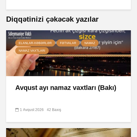
Diqqətinizi çəkəcək yazılar
ELANLAR-XƏBƏRLƏR
FƏTVALAR
NAMAZ
NAMAZ VAXTLARI
Avqust ayı namaz vaxtları (Bakı)
1 Avqust 2026
42 Baxış