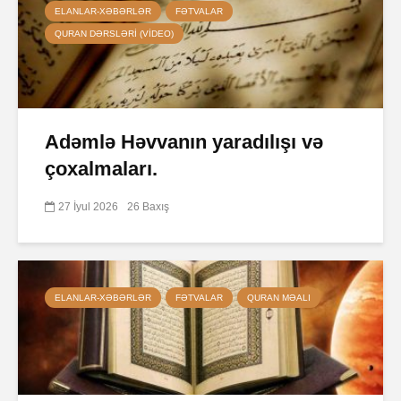
ELANLAR-XƏBƏRLƏR
FƏTVALAR
QURAN DƏRSLƏRI (VIDEO)
Adəmlə Həvvanın yaradılışı və
çoxalmaları.
27 İyul 2026
26 Baxış
ELANLAR-XƏBƏRLƏR
FƏTVALAR
QURAN MƏALI