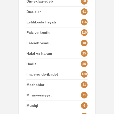
Din-əxlaq-ədəb
58
Dua-zikr
61
Evlilik-ailə həyatı
156
Faiz və kredit
110
Fal-sehr-cadu
18
Halal və haram
25
Hədis
85
İman-əqidə-ibadət
168
Məzhəblər
41
Miras-vəsiyyət
71
Musiqi
6