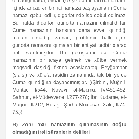
olmadığı halda, birdən çox yerdə qılınan namazların
içində ancaq ən birinci namaza başlayanların Cümə
namazı qəbul edilir, digərlərində isə qəbul edilməz.
Bu halda digərləri günorta namazını qılmalıdırlar.
Cümə namazının hansının daha əvvəl qılındığı
məlum olmadığı zaman, problemin həlli üçün
günorta namazını qılmaları bir ehtiyat tədbir olaraq
irəli sürülmüşdür. Bu görüşlərini də, Cümə
namazının bir araya gəlmək və xütbə vermək
məqsədi daşıdığı fikrinə əsaslanaraq, Peyğəmbər
(s.a.s.) və xüləfa raşidin zamanında tək bir yerdə
Cümə qılındığına dayandırmışlar. ((Şirbini, Muğnil-
Möhtac, I/544; Nəvəvi, əl-Məcmu, IV/451-452;
Sahnun, el-Müdəvvənə, I/277-278; İbn Kudamə, əl-
Muğni, III/212; Huraşi, Şərhu Muxtasarı Xəlil, II/74-
75.))
B) Zöhr axır namazının qılınmasının doğru
olmadığını irəli sürənlərin dəlilləri