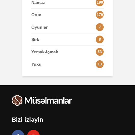
Namaz
190
Oruc
179
Oyunlar
7
Şirk
8
Yemək-içmək
53
Yuxu
13
Bizi izləyin