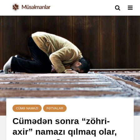
CÜMƏ NAMAZI
FƏTVALAR
Cümədən sonra “zöhri-
axir” namazı qılmaq olar,