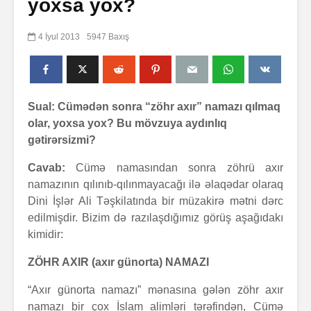
yoxsa yox?
4 İyul 2013
5947 Baxış
Sual: Cümədən sonra “zöhr axır” namazı qılmaq
olar, yoxsa yox? Bu mövzuya aydınlıq
gətirərsizmi?
Cavab:
Cümə namasından sonra zöhrü axır
namazının qılınıb-qılınmayacağı ilə əlaqədar olaraq
Dini İşlər Ali Təşkilatında bir müzakirə mətni dərc
edilmişdir. Bizim də razılaşdığımız görüş aşağıdakı
kimidir:
ZÖHR AXIR (axır günorta) NAMAZI
“Axır günorta namazı” mənasına gələn zöhr axır
namazı bir çox İslam alimləri tərəfindən, Cümə