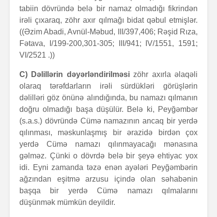
tabiin dövründə belə bir namaz olmadığı fikrindən
irəli çıxaraq, zöhr axır qılmağı bidat qəbul etmişlər.
((Əzim Abadi, Avnül-Məbud, III/397,406; Rəşid Rıza,
Fətava, I/199-200,301-305; III/941; IV/1551, 1591;
VI/2521 .))
C) Dəlillərin dəyərləndirilməsi
zöhr axırla əlaqəli
olaraq tərəfdarların irəli sürdükləri görüşlərin
dəlilləri göz önünə alındığında, bu namazı qılmanın
doğru olmadığı başa düşülür. Belə ki, Peyğəmbər
(s.a.s.) dövründə Cümə namazının ancaq bir yerdə
qılınması, məskunlaşmış bir ərazidə birdən çox
yerdə Cümə namazı qılınmayacağı mənasına
gəlməz. Çünki o dövrdə belə bir şeyə ehtiyac yox
idi. Eyni zamanda təzə enən ayələri Peyğəmbərin
ağzından eşitmə arzusu içində olan səhabənin
başqa bir yerdə Cümə namazı qılmalarını
düşünmək mümkün deyildir.