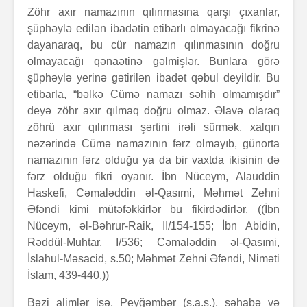
Zöhr axır namazının qılınmasına qarşı çıxanlar,
şüphəylə edilən ibadətin etibarlı olmayacağı fikrinə
dayanaraq, bu cür namazın qılınmasının doğru
olmayacağı qənaətinə gəlmişlər. Bunlara görə
şüphəylə yerinə gətirilən ibadət qəbul deyildir. Bu
etibarla, “bəlkə Cümə namazı səhih olmamışdır”
deyə zöhr axır qılmaq doğru olmaz. Əlavə olaraq
zöhrü axır qılınması şərtini irəli sürmək, xalqın
nəzərində Cümə namazının fərz olmayıb, günorta
namazının fərz olduğu ya da bir vaxtda ikisinin də
fərz olduğu fikri oyanır. İbn Nüceym, Alauddin
Haskefi, Cəmaləddin əl-Qasımi, Məhmət Zehni
Əfəndi kimi mütəfəkkirlər bu fikirdədirlər. ((İbn
Nüceym, əl-Bəhrur-Raik, II/154-155; İbn Abidin,
Rəddül-Muhtar, I/536; Cəmaləddin əl-Qasımi,
İslahul-Məsacid, s.50; Məhmət Zehni Əfəndi, Niməti
İslam, 439-440.))
Bəzi alimlər isə, Peyğəmbər (s.a.s.), səhabə və