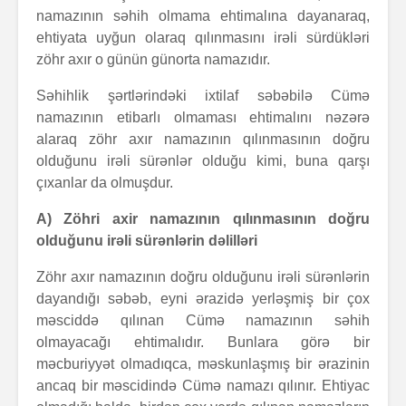
namazının səhih olmama ehtimalına dayanaraq,
ehtiyata uyğun olaraq qılınmasını irəli sürdükləri
zöhr axır o günün günorta namazıdır.
Səhihlik şərtlərindəki ixtilaf səbəbilə Cümə
namazının etibarlı olmaması ehtimalını nəzərə
alaraq zöhr axır namazının qılınmasının doğru
olduğunu irəli sürənlər olduğu kimi, buna qarşı
çıxanlar da olmuşdur.
A) Zöhri axir namazının qılınmasının doğru
olduğunu irəli sürənlərin dəlilləri
Zöhr axır namazının doğru olduğunu irəli sürənlərin
dayandığı səbəb, eyni ərazidə yerləşmiş bir çox
məsciddə qılınan Cümə namazının səhih
olmayacağı ehtimalıdır. Bunlara görə bir
məcburiyyət olmadıqca, məskunlaşmış bir ərazinin
ancaq bir məscidində Cümə namazı qılınır. Ehtiyac