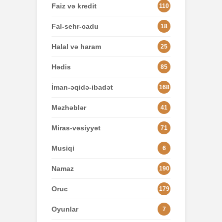
Faiz və kredit
110
Fal-sehr-cadu
18
Halal və haram
25
Hədis
85
İman-əqidə-ibadət
168
Məzhəblər
41
Miras-vəsiyyət
71
Musiqi
6
Namaz
190
Oruc
179
Oyunlar
7