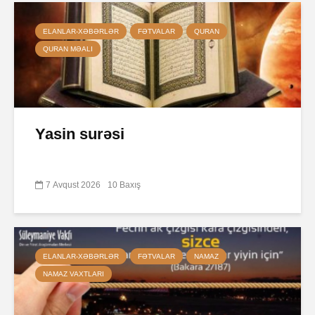
ELANLAR-XƏBƏRLƏR
FƏTVALAR
QURAN
QURAN MƏALI
Yasin surəsi
7 Avqust 2026
10 Baxış
ELANLAR-XƏBƏRLƏR
FƏTVALAR
NAMAZ
NAMAZ VAXTLARI