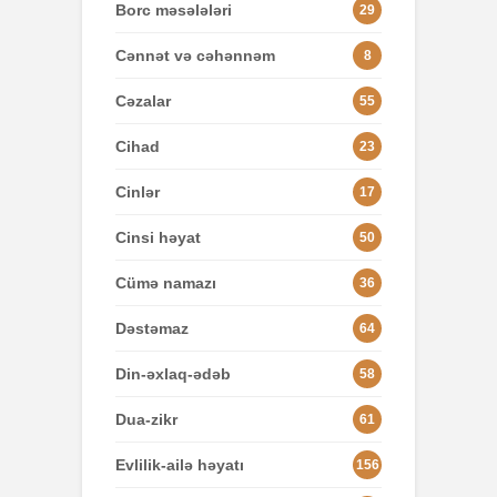
Borc məsələləri
29
Cənnət və cəhənnəm
8
Cəzalar
55
Cihad
23
Cinlər
17
Cinsi həyat
50
Cümə namazı
36
Dəstəmaz
64
Din-əxlaq-ədəb
58
Dua-zikr
61
Evlilik-ailə həyatı
156