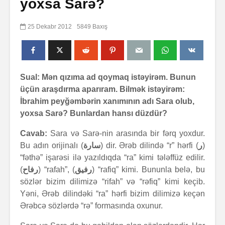
yoxsa Sarə?
25 Dekabr 2012
5849 Baxış
Sual: Mən qızıma ad qoymaq istəyirəm. Bunun
üçün araşdırma aparıram. Bilmək istəyirəm:
İbrahim peyğəmbərin xanımının adı Sara olub,
yoxsa Sarə? Bunlardan hansı düzdür?
Cavab:
Sara və Sarə-nin arasında bir fərq yoxdur.
Bu adın orijinalı (
سارة
) dir. Ərəb dilində “r” hərfi (
ر
)
“fəthə” işarəsi ilə yazıldıqda “ra” kimi tələffüz edilir.
(
رفاح
) “rafah”, (
رفيق
) “rafiq” kimi. Bununla belə, bu
sözlər bizim dilimizə “rifah” və “rəfiq” kimi keçib.
Yəni, Ərəb dilindəki “ra” hərfi bizim dilimizə keçən
Ərəbcə sözlərdə “rə” formasında oxunur.