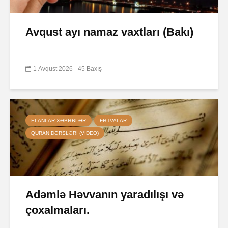
Avqust ayı namaz vaxtları (Bakı)
1 Avqust 2026
45 Baxış
ELANLAR-XƏBƏRLƏR
FƏTVALAR
QURAN DƏRSLƏRI (VIDEO)
Adəmlə Həvvanın yaradılışı və
çoxalmaları.