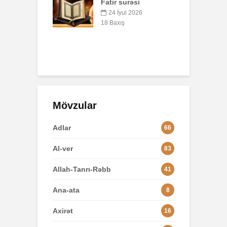
surəsi
B
AŞURA BARƏDƏ
q
yul 2026
p
26 İyun 2026
ış
o
47 Baxış
3
Mövzular
Adlar
66
Al-ver
83
Allah-Tanrı-Rəbb
41
Ana-ata
8
Axirət
16