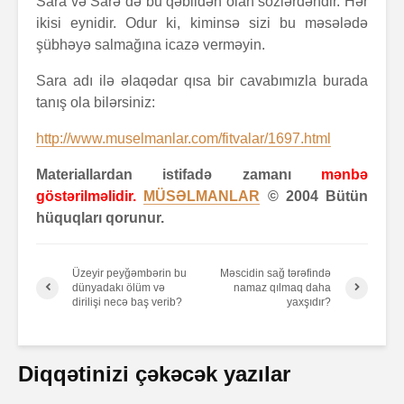
Sara və Sarə də bu qəbildən olan sözlərdəndir. Hər
ikisi eynidir. Odur ki, kiminsə sizi bu məsələdə
şübhəyə salmağına icazə verməyin.
Sara adı ilə əlaqədar qısa bir cavabımızla burada
tanış ola bilərsiniz:
http://www.muselmanlar.com/fitvalar/1697.html
Materiallardan istifadə zamanı
mənbə
göstərilməlidir.
MÜSƏLMANLAR
© 2004 Bütün
hüquqları qorunur
.
Üzeyir peyğəmbərin bu
Məscidin sağ tərəfində
dünyadakı ölüm və
namaz qılmaq daha
dirilişi necə baş verib?
yaxşıdır?
Diqqətinizi çəkəcək yazılar