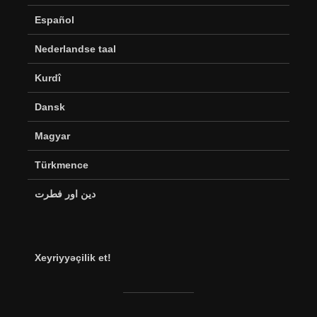
Español
Nederlandse taal
Kurdî
Dansk
Magyar
Türkmence
دین اور فطرت
Xeyriyyəçilik et!