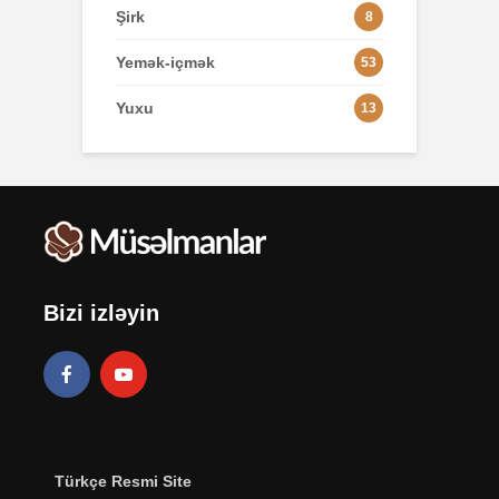
Şirk
8
Yemək-içmək
53
Yuxu
13
Bizi izləyin
Türkçe Resmi Site