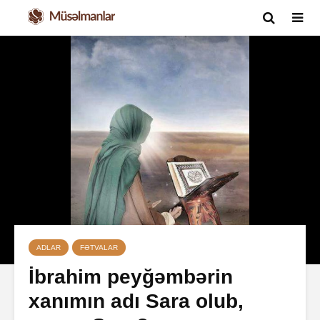
ADLAR
FƏTVALAR
İbrahim peyğəmbərin
xanımın adı Sara olub,