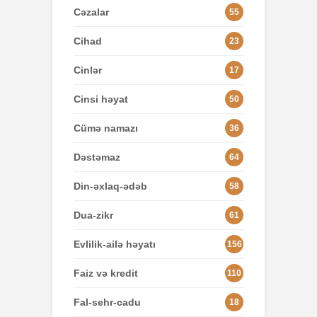
Cəzalar
55
Cihad
23
Cinlər
17
Cinsi həyat
50
Cümə namazı
36
Dəstəmaz
64
Din-əxlaq-ədəb
58
Dua-zikr
61
Evlilik-ailə həyatı
156
Faiz və kredit
110
Fal-sehr-cadu
18