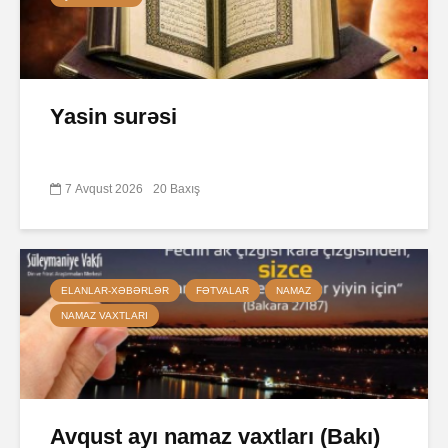
Yasin surəsi
7 Avqust 2026
20 Baxış
ELANLAR-XƏBƏRLƏR
FƏTVALAR
NAMAZ
NAMAZ VAXTLARI
Avqust ayı namaz vaxtları (Bakı)