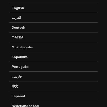
English
العربية
Deutsch
ФАТВА
Musulmonlar
Кораника
Português
فارسی
中文
Español
Nederlandse taal