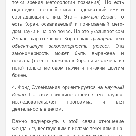
точки зрения методологии познания). Но есть
один-единственный смысл, адекватный ему и
совпадающий с ним. Это –
научный Коран.
То
есть Коран, осваиваемый и понимаемый мето-
дом науки и на его почве. На это указывает сам
Аллах, характеризуя Коран как
фытрат
или
объективную закономерность (логос).
Эта
закономерность может быть выражена и
познана (то есть вложена в Коран и извлечена из
него) только методом науки и никаким другим
более.
4. Фонд Сулеймания ориентируется на
научный
Коран.
На этом принципе строится его научно-
исследовательская программа и вся
деятельность в целом.
Важно подчеркнуть в этой связи отношение
Фонда к существующим в исламе течениям и на-
правлениям, в том числе и исламскому сектант-