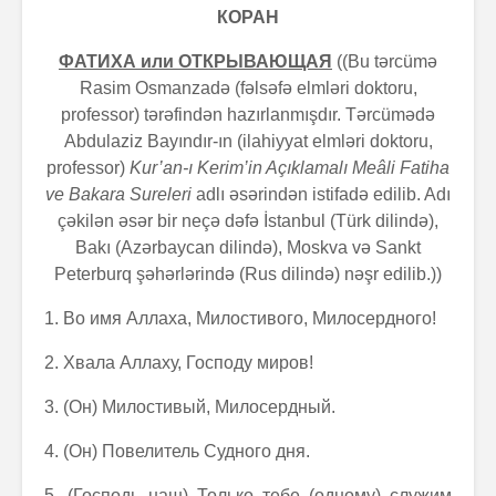
КОРАН
ФАТИХА или ОТКРЫВАЮЩАЯ
((Bu tərcümə
Rasim Osmanzadə (fəlsəfə elmləri doktoru,
professor) tərəfindən hazırlanmışdır. Tərcümədə
Abdulaziz Bayındır-ın (ilahiyyat elmləri doktoru,
professor)
Kur’an-ı Kerim’in Açıklamalı Meâli Fatiha
ve Bakara Sureleri
adlı əsərindən istifadə edilib. Adı
çəkilən əsər bir neçə dəfə İstanbul (Türk dilində),
Bakı (Azərbaycan dilində), Moskva və Sankt
Peterburq şəhərlərində (Rus dilində) nəşr edilib.))
1. Во имя Аллаха, Милостивого, Милосердного!
2. Хвала Аллаху, Господу миров!
3. (Он) Милостивый, Милосердный.
4. (Он) Повелитель Судного дня.
5. (Господь наш) Только тебе (одному) служим