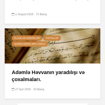
1 Avqust 2026
72 Baxış
ELANLAR-XƏBƏRLƏR
FƏTVALAR
QURAN DƏRSLƏRI (VIDEO)
Adəmlə Həvvanın yaradılışı və
çoxalmaları.
27 İyul 2026
33 Baxış