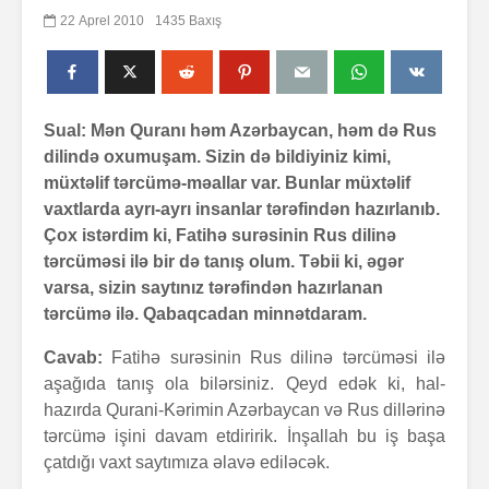
22 Aprel 2010
1435 Baxış
Sual: Mən Quranı həm Azərbaycan, həm də Rus
dilində oxumuşam. Sizin də bildiyiniz kimi,
müxtəlif tərcümə-məallar var. Bunlar müxtəlif
vaxtlarda ayrı-ayrı insanlar tərəfindən hazırlanıb.
Çox istərdim ki, Fatihə surəsinin Rus dilinə
tərcüməsi ilə bir də tanış olum. Təbii ki, əgər
varsa, sizin saytınız tərəfindən hazırlanan
tərcümə ilə. Qabaqcadan minnətdaram.
Cavab:
Fatihə surəsinin Rus dilinə tərcüməsi ilə
aşağıda tanış ola bilərsiniz. Qeyd edək ki, hal-
hazırda Qurani-Kərimin Azərbaycan və Rus dillərinə
tərcümə işini davam etdiririk. İnşallah bu iş başa
çatdığı vaxt saytımıza əlavə ediləcək.