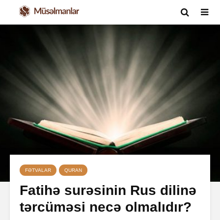
FƏTVALAR
QURAN
Fatihə surəsinin Rus dilinə
tərcüməsi necə olmalıdır?