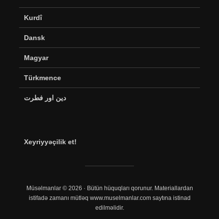
Kurdî
Dansk
Magyar
Türkmence
دین اور فطرت
Xeyriyyəçilik et!
Müsəlmanlar © 2026 · Bütün hüquqları qorunur. Materiallardan
istifadə zamanı mütləq www.muselmanlar.com saytına istinad
edilməlidir.