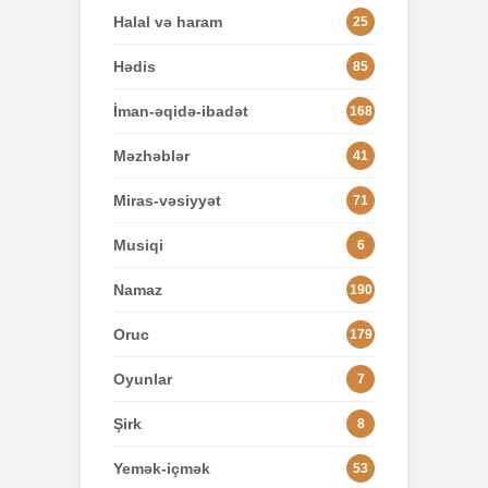
Halal və haram
25
Hədis
85
İman-əqidə-ibadət
168
Məzhəblər
41
Miras-vəsiyyət
71
Musiqi
6
Namaz
190
Oruc
179
Oyunlar
7
Şirk
8
Yemək-içmək
53