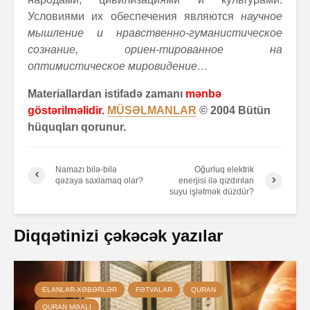
Условиями их обеспечения являются
научное
мышление и нравственно-гуманистическое
сознание, ориен-тированное на
оптимистическое мировидение…
Materiallardan istifadə zamanı
mənbə
göstərilməlidir.
MÜSƏLMANLAR
© 2004 Bütün
hüquqları qorunur.
Namazı bilə-bilə
Oğurluq elektrik
qəzaya saxlamaq olar?
enerjisi ilə qızdırılan
suyu işlətmək düzdür?
Diqqətinizi çəkəcək yazılar
ELANLAR-XƏBƏRLƏR
FƏTVALAR
QURAN
QURAN MƏALI