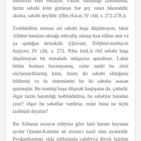
müharibə elan etməyib. Faizin haramlığı
təəbbüdi
dir,
faizin səbəbi kimi görünən hər şey onun hikmətidir,
əksinə, səbəbi deyildir. ((İbn Həcər, IV cild, s. 272-278.))
Təəbbüdi
nin mənası əsl səbəbi başa düşülməyən, lakin
Allahın bəndəsi olmağa müvafiq olaraq itaət edilən əmr və
ya qadağan deməkdir. ((Şirvani,
Töhfətul-muhtacın
haşiyəsi
, IV cild, s, 272, Riba fəsli.)) Əsl səbəbi başa
düşülməyən bir məsələdə müqayisə aparılmaz. Lakin
bütün bunlara baxmayaraq, onlar sanki bu sözü
söyləməyiblərmiş kimi, faizin iki səbəbi olduğunu
bildirmiş və öz sistemlərini bu iki səbəbə əsasən
qurmuşlar. Bu məntiqi başa düşmək həqiqətən də, çətindir.
Əgər faizin haramlığı təəbbüdidirsə, bu səbəblər haradan
çıxır? Əgər bu səbəblər vardırsa, onlar buna nə üçün
təəbbüdi
deyirlər?
İbn Abbasın rəvayət etdiyinə görə faizi haram buyuran
ayələr Qurani-Kərimin ən axırıncı nazil olan ayələridir.
Peyğəmbərimiz vida xütbəsində cahiliyyə dövrü faizinin