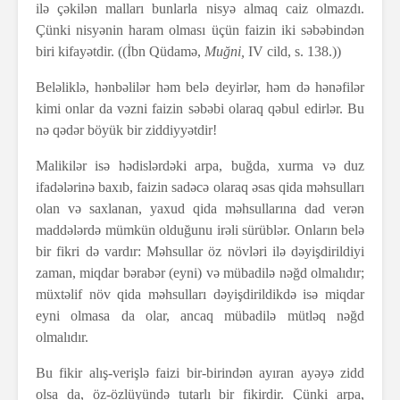
ilə çəkilən malları bunlarla nisyə almaq caiz olmazdı.
Çünki nisyənin haram olması üçün faizin iki səbəbindən
biri kifayətdir. ((İbn Qüdamə,
Muğni,
IV cild, s. 138.))
Beləliklə, hənbəlilər həm belə deyirlər, həm də hənəfilər
kimi onlar da vəzni faizin səbəbi olaraq qəbul edirlər. Bu
nə qədər böyük bir ziddiyyətdir!
Malikilər isə hədislərdəki arpa, buğda, xurma və duz
ifadələrinə baxıb, faizin sadəcə olaraq əsas qida məhsulları
olan və saxlanan, yaxud qida məhsullarına dad verən
maddələrdə mümkün olduğunu irəli sürüblər. Onların belə
bir fikri də vardır: Məhsullar öz növləri ilə dəyişdirildiyi
zaman, miqdar bərabər (eyni) və mübadilə nəğd olmalıdır;
müxtəlif növ qida məhsulları dəyişdirildikdə isə miqdar
eyni olmasa da olar, ancaq mübadilə mütləq nəğd
olmalıdır.
Bu fikir alış-verişlə faizi bir-birindən ayıran ayəyə zidd
olsa da, öz-özlüyündə tutarlı bir fikirdir. Çünki arpa,