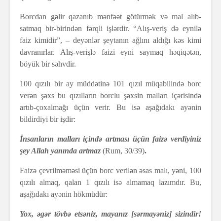
Borcdan gəlir qazanıb mənfəət götürmək və mal alıb-
satmaq bir-birindən fərqli işlərdir. “Alış-veriş də eynilə
faiz kimidir”, – deyənlər şeytanın ağlını aldığı kəs kimi
davranırlar. Alış-verişlə faizi eyni saymaq həqiqətən,
böyük bir səhvdir.
100 qızılı bir ay müddətinə 101 qızıl müqabilində borc
verən şəxs bu qızılların borclu şəxsin malları içərisində
artıb-çoxalmağı üçün verir. Bu isə aşağıdakı ayənin
bildirdiyi bir işdir:
İnsanların malları içində artması üçün faizə verdiyiniz
şey Allah yanında artmaz
(Rum, 30/39)
.
Faizə çevrilməməsi üçün borc verilən əsas malı, yəni, 100
qızılı almaq, qalan 1 qızılı isə almamaq lazımdır. Bu,
aşağıdakı ayənin hökmüdür:
Yox, əgər tövbə etsəniz, mayanız [sərmayəniz] sizindir!