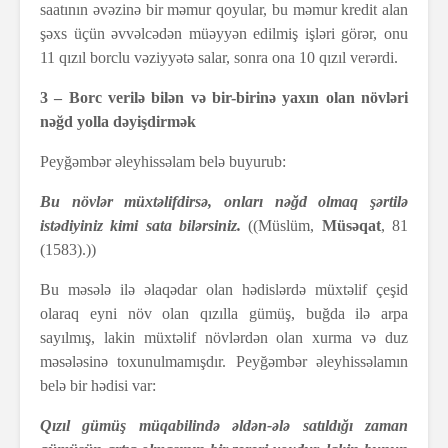
saatının əvəzinə bir məmur qoyular, bu məmur kredit alan
şəxs üçün əvvəlcədən müəyyən edilmiş işləri görər, onu
11 qızıl borclu vəziyyətə salar, sonra ona 10 qızıl verərdi.
3 – Borc verilə bilən və bir-birinə yaxın olan növləri
nəğd yolla dəyişdirmək
Peyğəmbər əleyhissəlam belə buyurub:
Bu növlər müxtəlifdirsə, onları nəğd olmaq şərtilə
istədiyiniz kimi sata bilərsiniz.
((Müslüm,
Müsəqat
, 81
(1583).))
Bu məsələ ilə əlaqədar olan hədislərdə müxtəlif çeşid
olaraq eyni növ olan qızılla gümüş, buğda ilə arpa
sayılmış, lakin müxtəlif növlərdən olan xurma və duz
məsələsinə toxunulmamışdır. Peyğəmbər əleyhissəlamın
belə bir hədisi var:
Qızıl gümüş müqabilində əldən-ələ satıldığı zaman