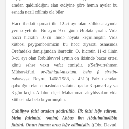
aradan qaldırıldığını elan etdiyinə görə həmin ayələr bu
əsnada nazil edilmiş ola bilər.
Həcc ibadəti qəməri ilin 12-ci ayı olan zülhiccə ayında
yerinə yetirilir. Bu ayın 9-cu günü Ərəfata çıxılır. Vida
həcci hicrətin 10-cu ilində həyata keçirilmişdir. Vida
xütbəsi peyğəmbərimizin bu həcc ziyarəti əsnasında
Ərəfatdakı danışığından ibarətdir. O, hicrətin 11-ci ilinin
3-cü ayı olan Rəbiüləvvəl ayının on ikisində bazar ertəsi
günü səhər vaxtı vəfat etmişdir. ((Səfiyurrəhman
Mübarəkfuri,
ər-Rahiqul-məxtum, bəhs fi sirətin-
nəbəviyyə
, Beyrut, 1408/1988, s. 431.)) Faizin aradan
qalxdığını elan etməsindən vəfatına qədər 3 qəməri ay və
3 gün keçib. Allahın elçisi Məhəmməd əleyhissəlam vida
xütbəsində belə buyurmuşdur:
Cahiliyyə faizi aradan götürülüb. İlk faizi ləğv edirəm,
bizim faizimizi, (əmim) Abbas ibn Abdulmüttəlibin
faizini. Onun hamısı artıq ləğv edilmişdir.
((Əbu Davud,