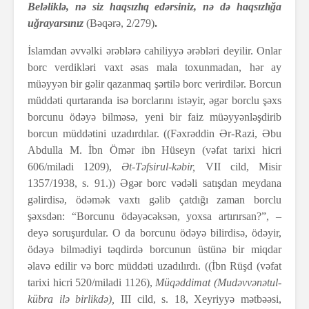
Beləliklə, nə siz haqsızlıq edərsiniz, nə də haqsızlığa
uğrayarsınız
(Bəqərə, 2/279)
.
İslamdan əvvəlki ərəblərə cahiliyyə ərəbləri deyilir. Onlar
borc verdikləri vaxt əsas mala toxunmadan, hər ay
müəyyən bir gəlir qazanmaq şərtilə borc verirdilər. Borcun
müddəti qurtaranda isə borclarını istəyir, əgər borclu şəxs
borcunu ödəyə bilməsə, yeni bir faiz müəyyənləşdirib
borcun müddətini uzadırdılar. ((Fəxrəddin Ər-Razi, Əbu
Abdulla M. İbn Ömər ibn Hüseyn (vəfat tarixi hicri
606/miladi 1209),
Ət-Təfsirul-kəbir,
VII cild, Misir
1357/1938, s. 91.)) Əgər borc vədəli satışdan meydana
gəlirdisə, ödəmək vaxtı gəlib çatdığı zaman borclu
şəxsdən: “Borcunu ödəyəcəksən, yoxsa artırırsan?”, –
deyə soruşurdular. O da borcunu ödəyə bilirdisə, ödəyir,
ödəyə bilmədiyi təqdirdə borcunun üstünə bir miqdar
əlavə edilir və borc müddəti uzadılırdı. ((İbn Rüşd (vəfat
tarixi hicri 520/miladi 1126),
Müqəddimat (Mudəvvənətul-
kübra ilə birlikdə),
III cild, s. 18, Xeyriyyə mətbəəsi,