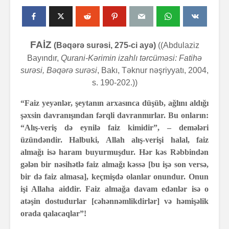
FAİZ
(Bəqərə surəsi, 275-ci ayə)
((Abdulaziz
Bayındır,
Qurani-Kərimin izahlı tərcüməsi: Fatihə
surəsi, Bəqərə surəsi
, Bakı, Təknur nəşriyyatı, 2004,
s. 190-202.))
“Faiz yeyənlər, şeytanın arxasınca düşüb, ağlını aldığı
şəxsin davranışından fərqli davranmırlar. Bu onların:
“Alış-veriş də eynilə faiz kimidir”, – demələri
üzündəndir. Halbuki, Allah alış-verişi halal, faiz
almağı isə haram buyurmuşdur. Hər kəs Rəbbindən
gələn bir nəsihətlə faiz almağı kəssə [bu işə son versə,
bir də faiz almasa], keçmişdə olanlar onundur. Onun
işi Allaha aiddir. Faiz almağa davam edənlər isə
o
atəşin dostudurlar [cəhənnəmlikdirlər] və həmişəlik
orada qalacaqlar”!