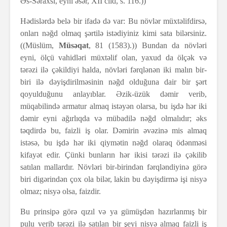
Əs-Səraxsi, eyni əsər, XII cild, s. 116.))
Hədislərdə belə bir ifadə də var: Bu növlər müxtəlifdirsə,
onları nəğd olmaq şərtilə istədiyiniz kimi sata bilərsiniz.
((Müslüm,
Müsəqat
, 81 (1583).)) Bundan da növləri
eyni, ölçü vahidləri müxtəlif olan, yaxud da ölçək və
tərəzi ilə çəkildiyi halda, növləri fərqlənən iki malın bir-
biri ilə dəyişdirilməsinin nəğd olduğuna dair bir şərt
qoyulduğunu anlayıblar. Əzik-üzük dəmir verib,
müqabilində armatur almaq istəyən olarsa, bu işdə hər iki
dəmir eyni ağırlıqda və mübadilə nəğd olmalıdır; əks
təqdirdə bu, faizli iş olar. Dəmirin əvəzinə mis almaq
istəsə, bu işdə hər iki qiymətin nəğd olaraq ödənməsi
kifayət edir. Çünki bunların hər ikisi tərəzi ilə çəkilib
satılan mallardır. Növləri bir-birindən fərqləndiyinə görə
biri digərindən çox ola bilər, lakin bu dəyişdirmə işi nisyə
olmaz; nisyə olsa, faizdir.
Bu prinsipə görə qızıl və ya gümüşdən hazırlanmış bir
pulu verib tərəzi ilə satılan bir şeyi nisyə almaq faizli iş