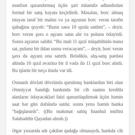
mənfəət qazandırmaq üçün şəri müamilə adlandırılan
formal bir satış həyata keçirilirdi. Məsələn, borc almaq
istəyən tərəf bir malını və ya əşyasını borc verən tərəfin
qabağına qoyub: “Bunu sənə 10 qızıla satdım”, – deyir,
borc verən şəxs o əşyanı satın alır və pulunu ödəyirdi.
Sonra əşyanın sahibi: “Bu malı 11 qızıl müqabilində mənə
sat, pulunu bir ildən sonra verəcəyəm”, – deyir, borc verən
şəxs də əşyanı ona satırdı. Beləliklə, alış-satış pərdəsi
altında 10 qızıl əvəzinə bir il vədə ilə 11 qızıl borc alırdı.
Bu işlərin bir neçə üsulu var idi.
Osmanlı dövləti dövründə qurulmuş banklardan biri olan
Əmniyyət Sandığı bankında bir cib saatını kreditlə
alanların ödəyəcəkləri faizi qanuniləşdirmək üçün həmin
saat hər gün dəfələrlə satılır, sonra yenə həmin banka
“bağışlanırdı”. ((Bu məlumat sabiq İstanbul müftisi
Səlahəddin Qayadan alınıb.))
Əgər yuxarıda adı çəkilən qadağa olmasaydı, bankda cib