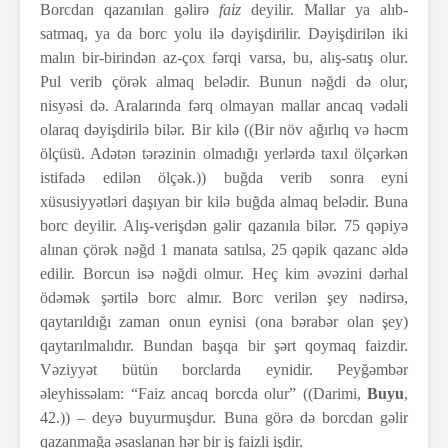
Borcdan qazanılan gəlirə
faiz
deyilir. Mallar ya alıb-
satmaq, ya da borc yolu ilə dəyişdirilir. Dəyişdirilən iki
malın bir-birindən az-çox fərqi varsa, bu, alış-satış olur.
Pul verib çörək almaq belədir. Bunun nəğdi də olur,
nisyəsi də. Aralarında fərq olmayan mallar ancaq vədəli
olaraq dəyişdirilə bilər. Bir kilə ((Bir növ ağırlıq və həcm
ölçüsü. Adətən tərəzinin olmadığı yerlərdə taxıl ölçərkən
istifadə edilən ölçək.)) buğda verib sonra eyni
xüsusiyyətləri daşıyan bir kilə buğda almaq belədir. Buna
borc deyilir. Alış-verişdən gəlir qazanıla bilər. 75 qəpiyə
alınan çörək nəğd 1 manata satılsa, 25 qəpik qazanc əldə
edilir. Borcun isə nəğdi olmur. Heç kim əvəzini dərhal
ödəmək şərtilə borc almır. Borc verilən şey nədirsə,
qaytarıldığı zaman onun eynisi (ona bərabər olan şey)
qaytarılmalıdır. Bundan başqa bir şərt qoymaq faizdir.
Vəziyyət bütün borclarda eynidir. Peyğəmbər
əleyhissəlam: “Faiz ancaq borcda olur” ((Darimi,
Buyu
,
42.)) – deyə buyurmuşdur. Buna görə də borcdan gəlir
qazanmağa əsaslanan hər bir iş faizli işdir.