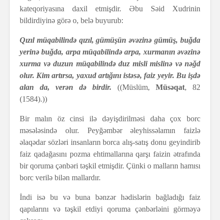
kateqoriyasına daxil etmişdir. Əbu Səid Xudrinin
bildirdiyinə görə o, belə buyurub:
Qızıl müqabilində qızıl, gümüşün əvəzinə gümüş, buğda
yerinə buğda, arpa müqabilində arpa, xurmanın əvəzinə
xurma və duzun müqabilində duz misli mislinə və nəğd
olur. Kim artırsa, yaxud artığını istəsə, faiz yeyir. Bu işdə
alan da, verən də birdir.
((Müslüm,
Müsəqat
, 82
(1584).))
Bir malın öz cinsi ilə dəyişdirilməsi daha çox borc
məsələsində olur. Peyğəmbər əleyhissəlamın faizlə
əlaqədar sözləri insanların borca alış-satış donu geyindirib
faiz qadağasını pozma ehtimallarına qarşı faizin ətrafında
bir qoruma çənbəri təşkil etmişdir. Çünki o malların hamısı
borc verilə bilən mallardır.
İndi isə bu və buna bənzər hədislərin bağladığı faiz
qapılarını və təşkil etdiyi qoruma çənbərləini görməyə