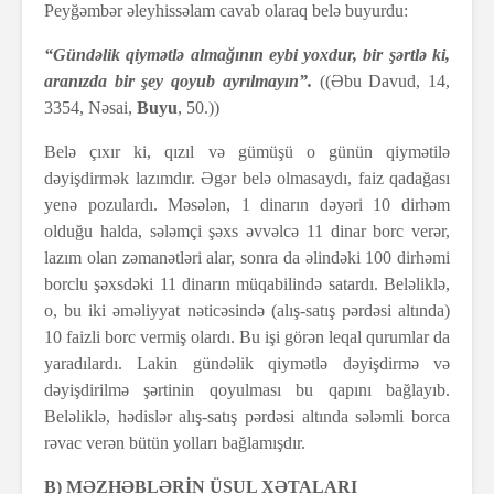
Peyğəmbər əleyhissəlam cavab olaraq belə buyurdu:
“Gündəlik qiymətlə almağının eybi yoxdur, bir şərtlə ki,
aranızda bir şey qoyub ayrılmayın”.
((Əbu Davud, 14,
3354, Nəsai,
Buyu
, 50.))
Belə çıxır ki, qızıl və gümüşü o günün qiymətilə
dəyişdirmək lazımdır. Əgər belə olmasaydı, faiz qadağası
yenə pozulardı. Məsələn, 1 dinarın dəyəri 10 dirhəm
olduğu halda, sələmçi şəxs əvvəlcə 11 dinar borc verər,
lazım olan zəmanətləri alar, sonra da əlindəki 100 dirhəmi
borclu şəxsdəki 11 dinarın müqabilində satardı. Beləliklə,
o, bu iki əməliyyat nəticəsində (alış-satış pərdəsi altında)
10 faizli borc vermiş olardı. Bu işi görən leqal qurumlar da
yaradılardı. Lakin gündəlik qiymətlə dəyişdirmə və
dəyişdirilmə şərtinin qoyulması bu qapını bağlayıb.
Beləliklə, hədislər alış-satış pərdəsi altında sələmli borca
rəvac verən bütün yolları bağlamışdır.
B) MƏZHƏBLƏRİN ÜSUL XƏTALARI