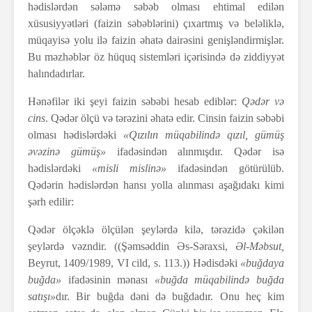
hədislərdən sələmə səbəb olması ehtimal edilən
xüsusiyyətləri (faizin səbəblərini) çıxartmış və beləliklə,
müqayisə yolu ilə faizin əhatə dairəsini genişləndirmişlər.
Bu məzhəblər öz hüquq sistemləri içərisində də ziddiyyət
halındadırlar.
Hənəfilər iki şeyi faizin səbəbi hesab ediblər:
Qədər və
cins
. Qədər ölçü və tərəzini əhatə edir. Cinsin faizin səbəbi
olması hədislərdəki
«Qızılın müqabilində qızıl, gümüş
əvəzinə gümüş»
ifadəsindən alınmışdır. Qədər isə
hədislərdəki
«misli mislinə»
ifadəsindən götürülüb.
Qədərin hədislərdən hansı yolla alınması aşağıdakı kimi
şərh edilir:
Qədər ölçəklə ölçülən şeylərdə kilə, tərəzidə çəkilən
şeylərdə vəzndir. ((Şəmsəddin Əs-Səraxsi,
Əl-Məbsut,
Beyrut, 1409/1989, VI cild, s. 113.)) Hədisdəki
«buğdaya
buğda»
ifadəsinin mənası
«buğda müqabilində buğda
satışı»
dır. Bir buğda dəni də buğdadır. Onu heç kim