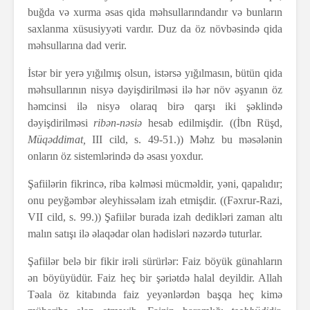
buğda və xurma əsas qida məhsullarındandır və bunların
saxlanma xüsusiyyəti vardır. Duz da öz növbəsində qida
məhsullarına dad verir.
İstər bir yerə yığılmış olsun, istərsə yığılmasın, bütün qida
məhsullarının nisyə dəyişdirilməsi ilə hər növ əşyanın öz
həmcinsi ilə nisyə olaraq birə qarşı iki şəklində
dəyişdirilməsi
ribən-nəsiə
hesab edilmişdir. ((İbn Rüşd,
Müqəddimat,
III cild, s. 49-51.)) Məhz bu məsələnin
onların öz sistemlərində də əsası yoxdur.
Şafiilərin fikrincə, riba kəlməsi mücməldir, yəni, qapalıdır;
onu peyğəmbər əleyhissəlam izah etmişdir. ((Fəxrur-Razi,
VII cild, s. 99.)) Şafiilər burada izah dedikləri zaman altı
malın satışı ilə əlaqədar olan hədisləri nəzərdə tuturlar.
Şafiilər belə bir fikir irəli sürürlər: Faiz böyük günahların
ən böyüyüdür. Faiz heç bir şəriətdə halal deyildir. Allah
Təala öz kitabında faiz yeyənlərdən başqa heç kimə