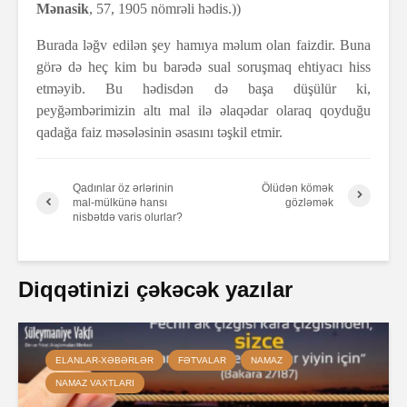
Mənasik
, 57, 1905 nömrəli hədis.))
Burada ləğv edilən şey hamıya məlum olan faizdir. Buna
görə də heç kim bu barədə sual soruşmaq ehtiyacı hiss
etməyib. Bu hədisdən də başa düşülür ki,
peyğəmbərimizin altı mal ilə əlaqədar olaraq qoyduğu
qadağa faiz məsələsinin əsasını təşkil etmir.
Qadınlar öz ərlərinin
Ölüdən kömək
mal-mülkünə hansı
gözləmək
nisbətdə varis olurlar?
Diqqətinizi çəkəcək yazılar
ELANLAR-XƏBƏRLƏR
FƏTVALAR
NAMAZ
NAMAZ VAXTLARI