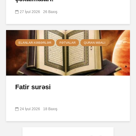
27 İyul 2026
26 Baxış
ELANLAR-XƏBƏRLƏR
FƏTVALAR
QURAN MƏALI
Fatir surəsi
24 İyul 2026
18 Baxış