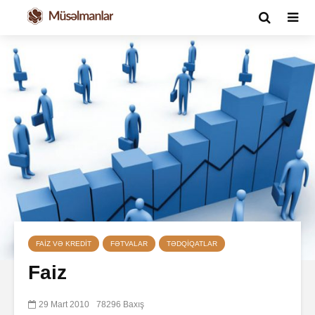
FAIZ VƏ KREDIT
FƏTVALAR
TƏDQIQATLAR
Faiz
29 Mart 2010
78296 Baxış