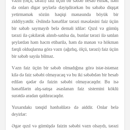
vəzni (ölçü, tərəzi) faiz üçün bir səbəb hesab etmək, həm
də onları digər şeylərlə dəyişdirərkən bu səbəbə diqqət
yetirməmək sözün həqiqi mənasında böyük bir
ziddiyyətdir. Əslində hənəfilər tərəzi məsələsini faiz üçün
bir səbəb saymayıb belə deməli idilər: Qızıl və gümüş
tərəzi ilə çəkilərək alınıb-satılsa da, bunlar tərəzi ilə satılan
şeylərdən həm həcm etibarilə, həm də mənən və hökmən
fərqli olduqlarına görə vəzn (ağırlıq, ölçü, tərəzi) faiz üçün
bir səbəb sayıla bilməz.
Vəzn faiz üçün bir səbəb olmadığına görə istər-istəməz
kilə də faiz səbəbi olmayacaq və bu iki səbəbdən bir hesab
edilən qədər də faizin səbəbi olmayacaqdır. Bu isə
hənəfilərin alış-satışa əsaslanan faiz sistemini köklü
surətdə aradan qaldıracaqdır.
Yuxarıdakı tənqid hənbəlilərə də aiddir. Onlar belə
deyirlər:
Əgər qızıl və gümüşdə faizin səbəbi vəzn olsaydı, tərəzi