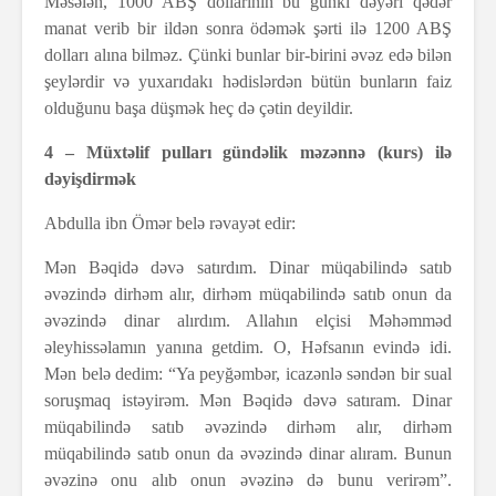
Məsələn, 1000 ABŞ dollarının bu günki dəyəri qədər
manat verib bir ildən sonra ödəmək şərti ilə 1200 ABŞ
dolları alına bilməz. Çünki bunlar bir-birini əvəz edə bilən
şeylərdir və yuxarıdakı hədislərdən bütün bunların faiz
olduğunu başa düşmək heç də çətin deyildir.
4 – Müxtəlif pulları gündəlik məzənnə (kurs) ilə
dəyişdirmək
Abdulla ibn Ömər belə rəvayət edir:
Mən Bəqidə dəvə satırdım. Dinar müqabilində satıb
əvəzində dirhəm alır, dirhəm müqabilində satıb onun da
əvəzində dinar alırdım. Allahın elçisi Məhəmməd
əleyhissəlamın yanına getdim. O, Həfsanın evində idi.
Mən belə dedim: “Ya peyğəmbər, icazənlə səndən bir sual
soruşmaq istəyirəm. Mən Bəqidə dəvə satıram. Dinar
müqabilində satıb əvəzində dirhəm alır, dirhəm
müqabilində satıb onun da əvəzində dinar alıram. Bunun
əvəzinə onu alıb onun əvəzinə də bunu verirəm”.