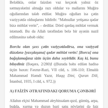
Beləliklə, onlar faizdən vaz keçərək yalnız öz
sərmayələrini almağa razı oldular və mallarını Muğirə
oğullarından tələb etdilər. Muğirə oğulları isə çətin
vəziyyətdə olduqlarını bildirib: “Məhsullar yetişənə qədər
bizə möhlət verin”, – dedilər. Dörd qardaş möhlət vermək
istəmədi. Bu da Allah tərəfindən belə bir ayənin nazil
edilməsinə səbəb oldu:
Borclu olan şəxs çətin vəziyyətdədirsə, ona vəziyyəti
düzələnə [yaxşılaşana] qədər möhlət verin! [Borcu] ona
bağışlamağınız sizin üçün daha xeyirlidir. Kaş ki, bunu
biləydiniz
(Bəqərə, 2/280)
!
((Burada bəhs edilən hadisə
üçün baxın: Fəxrur-Razi, VII cild, s. 106-110; Elmalılı
Məhəmməd Həmdi Yazır,
Haqq Dini, Quran Dili,
İstanbul, 1935, I cild, s. 972.))
A) FAİZİN ƏTRAFINDAKI QORUMA ÇƏNBƏRİ
Allahın elçisi Məhəmməd əleyhissəlam qızıl, gümüş, arpa,
buğda, xurma və duzun bəzi satış növlərini də faiz