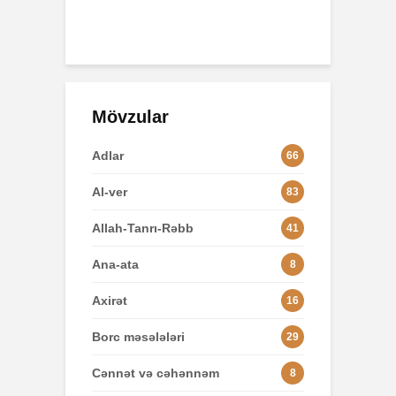
yul 2026
8
ış
Mövzular
Adlar
66
Al-ver
83
Allah-Tanrı-Rəbb
41
Ana-ata
8
Axirət
16
Borc məsələləri
29
Cənnət və cəhənnəm
8