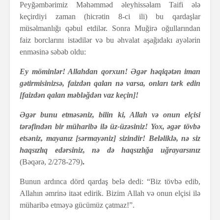
Peyğəmbərimiz Məhəmməd əleyhissəlam Taifi ələ
keçirdiyi zaman (hicrətin 8-ci ili) bu qardaşlar
müsəlmanlığı qəbul etdilər. Sonra Muğirə oğullarından
faiz borclarını istədilər və bu əhvalat aşağıdakı ayələrin
enməsinə səbəb oldu:
Ey möminlər! Allahdan qorxun! Əgər həqiqətən iman
gətirmisinizsə, faizdən qalan nə varsa, onları tərk edin
[faizdən qalan məbləğdən vaz keçin]!
Əgər bunu etməsəniz, bilin ki, Allah və onun elçisi
tərəfindən bir müharibə ilə üz-üzəsiniz! Yox, əgər tövbə
etsəniz, mayanız [sərmayəniz] sizindir! Beləliklə, nə siz
haqsızlıq edərsiniz, nə də haqsızlığa uğrayarsınız
(Bəqərə, 2/278-279)
.
Bunun ardınca dörd qardaş belə dedi: “Biz tövbə edib,
Allahın əmrinə itaət edirik. Bizim Allah və onun elçisi ilə
müharibə etməyə gücümüz çatmaz!”.