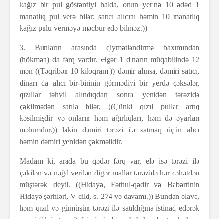
kağız bir pul göstərdiyi halda, onun yerinə 10 ədəd 1
manatlıq pul verə bilər; satıcı alıcını həmin 10 manatlıq
kağız pulu verməyə məcbur edə bilməz.))
3. Bunların arasında qiymətləndirmə baxımından
(hökmən) da fərq vardır. Əgər 1 dinarın müqabilində 12
mən ((Təqribən 10 kiloqram.)) dəmir alınsa, dəmiri satıcı,
dinarı da alıcı bir-birinin görmədiyi bir yerdə çəksələr,
qızıllar təhvil alındıqdan sonra yenidən tərəzidə
çəkilmədən satıla bilər, ((Çünki qızıl pullar artıq
kəsilmişdir və onların həm ağırlıqları, həm də əyarları
məlumdur.)) lakin dəmiri tərəzi ilə satmaq üçün alıcı
həmin dəmiri yenidən çəkməlidir.
Madam ki, arada bu qədər fərq var, elə isə tərəzi ilə
çəkilən və nəğd verilən digər mallar tərəzidə hər cəhətdən
müştərək deyil. ((Hidayə, Fəthul-qədir və Babərtinin
Hidayə şərhləri, V cild, s. 274 və davamı.)) Bundan əlavə,
həm qızıl və gümüşün tərəzi ilə satıldığına istinad edərək