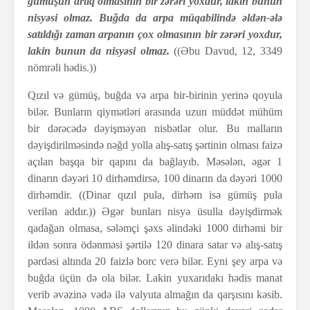
gümüşün artıq olmasının bir zərəri yoxdur, lakin bunun
nisyəsi olmaz. Buğda da arpa müqabilində əldən-ələ
satıldığı zaman arpanın çox olmasının bir zərəri yoxdur,
lakin bunun da nisyəsi olmaz.
((Əbu Davud, 12, 3349
nömrəli hədis.))
Qızıl və gümüş, buğda və arpa bir-birinin yerinə qoyula
bilər. Bunların qiymətləri arasında uzun müddət mühüm
bir dərəcədə dəyişməyən nisbətlər olur. Bu malların
dəyişdirilməsində nəğd yolla alış-satış şərtinin olması faizə
açılan başqa bir qapını da bağlayıb. Məsələn, əgər 1
dinarın dəyəri 10 dirhəmdirsə, 100 dinarın da dəyəri 1000
dirhəmdir. ((Dinar qızıl pula, dirhəm isə gümüş pula
verilən addır.)) Əgər bunları nisyə üsulla dəyişdirmək
qadağan olmasa, sələmçi şəxs əlindəki 1000 dirhəmi bir
ildən sonra ödənməsi şərtilə 120 dinara satar və alış-satış
pərdəsi altında 20 faizlə borc verə bilər. Eyni şey arpa və
buğda üçün də ola bilər. Lakin yuxarıdakı hədis manat
verib əvəzinə vədə ilə valyuta almağın da qarşısını kəsib.