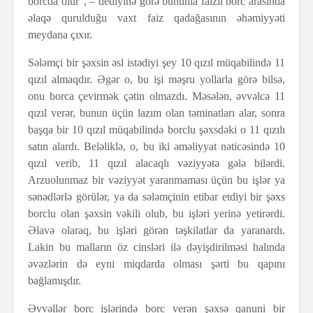
borcda olur”, – dediyinə görə bununla faizli borc arasında
əlaqə qurulduğu vaxt faiz qadağasının əhəmiyyəti
meydana çıxır.
Sələmçi bir şəxsin əsl istədiyi şey 10 qızıl müqabilində 11
qızıl almaqdır. Əgər o, bu işi məşru yollarla görə bilsə,
onu borca çevirmək çətin olmazdı. Məsələn, əvvəlcə 11
qızıl verər, bunun üçün lazım olan təminatları alar, sonra
başqa bir 10 qızıl müqabilində borclu şəxsdəki o 11 qızılı
satın alardı. Beləliklə, o, bu iki əməliyyat nəticəsində 10
qızıl verib, 11 qızıl alacaqlı vəziyyətə gələ bilərdi.
Arzuolunmaz bir vəziyyət yaranmaması üçün bu işlər ya
sənədlərlə görülər, ya da sələmçinin etibar etdiyi bir şəxs
borclu olan şəxsin vəkili olub, bu işləri yerinə yetirərdi.
Əlavə olaraq, bu işləri görən təşkilatlar da yaranardı.
Lakin bu malların öz cinsləri ilə dəyişdirilməsi halında
əvəzlərin də eyni miqdarda olması şərti bu qapını
bağlamışdır.
Əvvəllər borc işlərində borc verən şəxsə qanuni bir