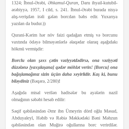
1324; İbnul-Ərəbi,
Əhkamul-Quran,
Daru ihyail-kutubil-
ərəbiyyə, 1957, I cild, s. 241. İbnul-Ərəbi burada nisyə
alış-verişdən irəli gələn borcdan bəhs edir. Yuxarıya
yazılan da budur.))
Qurani-Kərim hər növ faizi qadağan etmiş və borcunu
vaxtında ödəyə bilməyənlərlə əlaqədar olaraq aşağıdakı
hökmü vermişdir:
Borclu olan şəxs çətin vəziyyətdədirsə, ona vəziyyəti
düzələnə [yaxşılaşana] qədər möhlət verin! [Borcu] ona
bağışlamağınız sizin üçün daha xeyirlidir. Kaş ki, bunu
biləydiniz
(Bəqərə, 2/280)
!
Aşağıda misal verilən hadisələr bu ayələrin nazil
olmağının səbəbi hesab edilir:
Səqif qəbiləsindən Əmr ibn Ümeyrin dörd oğlu Məsud,
Abduyaleyl, Həbib və Rəbiə Məkkədəki Bəni Məhzun
qəbiləsindən olan Muğirə oğullarına borc verirdilər.