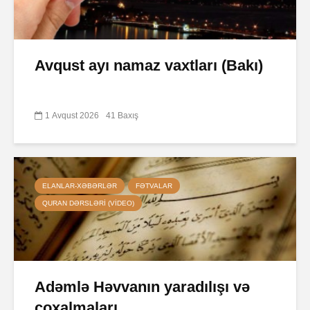
Avqust ayı namaz vaxtları (Bakı)
1 Avqust 2026
41 Baxış
ELANLAR-XƏBƏRLƏR
FƏTVALAR
QURAN DƏRSLƏRI (VIDEO)
Adəmlə Həvvanın yaradılışı və
çoxalmaları.