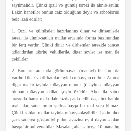
sayılmalıdır. Çünki qızıl və gümüş tərəzi ilə alınıb-satılır.
Lakin hənəfilər bunun caiz olduğunu deyir və səbəblərini
belə izah edirlər:
1. Qızıl və gümüşdən hazırlanmış dinar və dirhəmlərlə
tərəzi ilə alınıb-satılan mallar arasında forma baxımından
bir fərq vardır. Çünki dinar və dirhəmlər tərəzidə sancat
adlandırılan ağırlıq vahidlərilə, digər şeylər isə mən ilə
çəkilirlər.
2. Bunların arasında görünməyən (mənəvi) bir fərq də
vardır. Dinar və dirhəmlər təyinlə müəyyən edilmir. Amma
digər mallar təyinlə müəyyən olunur. ((Təyinlə müəyyən
olunan müəyyən edilən şeyin özüdür. Alıcı ilə satıcı
arasında hansı mala dair razılıq əldə edilibsə, alıcı həmin
malı alar, satıcı onun yerinə başqa bir mal verə bilməz.
Çünki satılan mallar təyinlə müəyyənləşdirilir. Lakin alıcı
şəxs satıcıya göstərdiyi pulun əvəzinə eyni dəyərdə olan
başqa bir pul verə bilər. Məsələn, alıcı satıcıya 10 manatlıq