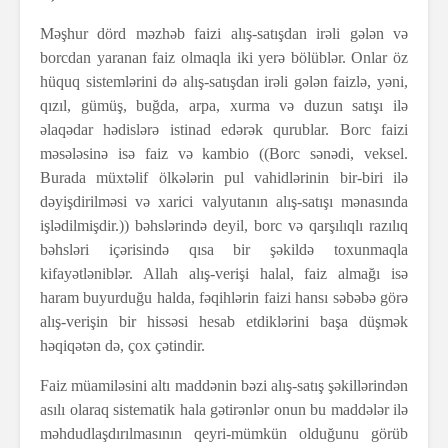
Məşhur dörd məzhəb faizi alış-satışdan irəli gələn və
borcdan yaranan faiz olmaqla iki yerə bölüblər. Onlar öz
hüquq sistemlərini də alış-satışdan irəli gələn faizlə, yəni,
qızıl, gümüş, buğda, arpa, xurma və duzun satışı ilə
əlaqədar hədislərə istinad edərək qurublar. Borc faizi
məsələsinə isə faiz və kambio ((Borc sənədi, veksel.
Burada müxtəlif ölkələrin pul vahidlərinin bir-biri ilə
dəyişdirilməsi və xarici valyutanın alış-satışı mənasında
işlədilmişdir.)) bəhslərində deyil, borc və qarşılıqlı razılıq
bəhsləri içərisində qısa bir şəkildə toxunmaqla
kifayətləniblər. Allah alış-verişi halal, faiz almağı isə
haram buyurduğu halda, fəqihlərin faizi hansı səbəbə görə
alış-verişin bir hissəsi hesab etdiklərini başa düşmək
həqiqətən də, çox çətindir.
Faiz müamiləsini altı maddənin bəzi alış-satış şəkillərindən
asılı olaraq sistematik hala gətirənlər onun bu maddələr ilə
məhdudlaşdırılmasının qeyri-mümkün olduğunu görüb