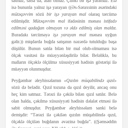
satmaz, satsa da, alan olmaz. Çünki bir işə yaramaz. Elə
isə bununla yalnız işə yarayan ((Əs-Səraxsinin əsərindəki
mütəqəvvim
sözü
bir işə yarayan mal
olaraq tərcümə
edilmişdir.
Mütəqəvvim mal
ifadəsinin mənası
istifadə
edilməsi qadağan olmayan və əldə edilmiş olan mal
dır.
Buradakı tərcüməyə
işə yarayan mal
mənası uyğun
gəlir.)) miqdarda buğda satışının nəzərdə tutulduğu başa
düşülür. Bunun satıla bilən bir mal olub-olmaması isə
ölçək vasitəsi ilə müəyyənləşdirilə bilər. Beləliklə, bu
malların ölçəklə ölçülmə xüsusiyyəti hədisin göstərişi ilə
müəyyən olunmuşdur.
Peyğəmbər əleyhissəlamın
«Qızılın müqabilində qızıl»
sözü də belədir. Qızıl tozuna da qızıl deyilir, ancaq onu
heç kim satmaz. Tərəzi ilə çəkilə bilən qızıl satılır. Belə
olan halda, çəkilmə xüsusiyyəti hədisin dəlalət etməsi ilə
sabit olmuşdur. Peyğəmbər əleyhissəlam sanki belə
demişdir: “Tərəzi ilə çəkilən qızılın müqabilində qızıl,
ölçəklə ölçülən buğdanın əvəzinə buğda”. ((Şəmsəddin