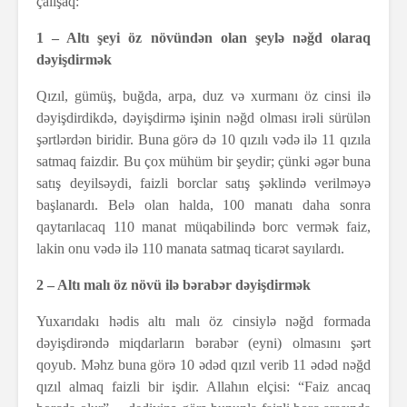
çalışaq:
1 – Altı şeyi öz növündən olan şeylə nəğd olaraq
dəyişdirmək
Qızıl, gümüş, buğda, arpa, duz və xurmanı öz cinsi ilə
dəyişdirdikdə, dəyişdirmə işinin nəğd olması irəli sürülən
şərtlərdən biridir. Buna görə də 10 qızılı vədə ilə 11 qızıla
satmaq faizdir. Bu çox mühüm bir şeydir; çünki əgər buna
satış deyilsəydi, faizli borclar satış şəklində verilməyə
başlanardı. Belə olan halda, 100 manatı daha sonra
qaytarılacaq 110 manat müqabilində borc vermək faiz,
lakin onu vədə ilə 110 manata satmaq ticarət sayılardı.
2 – Altı malı öz növü ilə bərabər dəyişdirmək
Yuxarıdakı hədis altı malı öz cinsiylə nəğd formada
dəyişdirəndə miqdarların bərabər (eyni) olmasını şərt
qoyub. Məhz buna görə 10 ədəd qızıl verib 11 ədəd nəğd
qızıl almaq faizli bir işdir. Allahın elçisi: “Faiz ancaq