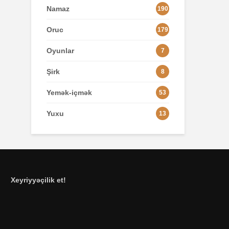
Namaz
190
Oruc
179
Oyunlar
7
Şirk
8
Yemək-içmək
53
Yuxu
13
Xeyriyyəçilik et!