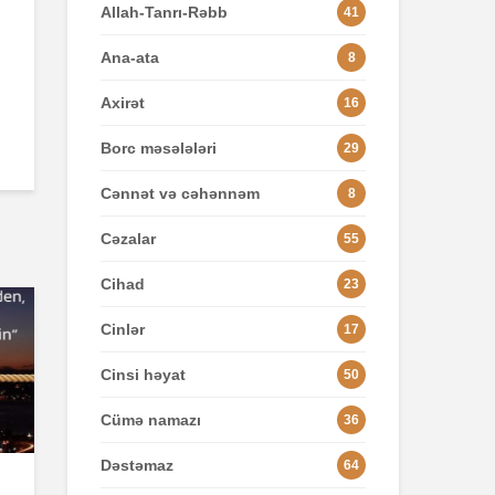
Allah-Tanrı-Rəbb
41
Ana-ata
8
Axirət
16
Borc məsələləri
29
Cənnət və cəhənnəm
8
Cəzalar
55
Cihad
23
Cinlər
17
Cinsi həyat
50
Cümə namazı
36
Dəstəmaz
64