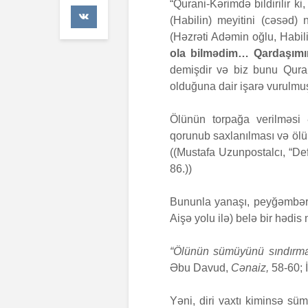
“Qurani-Kərimdə bildirilir ki
41 Baxış
(Habilin) meyitini (cəsəd)
(Həzrəti Adəmin oğlu, Habil
Faiz nədir?
ola bilmədim… Qardaşımı
7 İyul 2026
demişdir və biz bunu Qura
olduğuna dair işarə vurulmuş
AŞURA BAR
26 İyun 2026
Ölünün torpağa verilməsi ə
48 Baxış
qorunub saxlanılması və ölü
((Mustafa Uzunpostalcı, “Def
86.))
Bununla yanaşı, peyğəmbərim
Aişə yolu ilə) belə bir hədi
“Ölünün sümüyünü sındırmaq 
Əbu Davud,
Cənaiz,
58-60;
Yəni, diri vaxtı kiminsə s