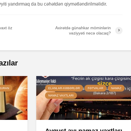
iti yandırmaq da bu cəhətdən qiymətləndirilməlidir.
vaxt öz
Axirətdə günahkar möminlərin
vəziyyəti necə olacaq?
azılar
QURAN
ELANLAR-XƏBƏRLƏR
FƏTVALAR
NAMAZ
NAMAZ VAXTLARI
Avqust ayı namaz vaxtları