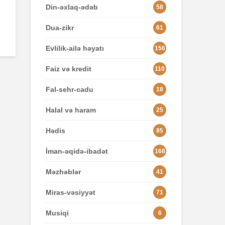
Din-əxlaq-ədəb
58
Dua-zikr
61
Evlilik-ailə həyatı
156
Faiz və kredit
110
Fal-sehr-cadu
18
Halal və haram
25
Hədis
85
İman-əqidə-ibadət
168
Məzhəblər
41
Miras-vəsiyyət
71
Musiqi
6