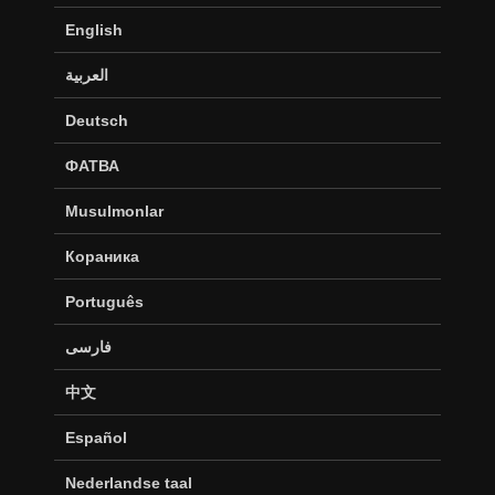
English
العربية
Deutsch
ФАТВА
Musulmonlar
Кораника
Português
فارسی
中文
Español
Nederlandse taal