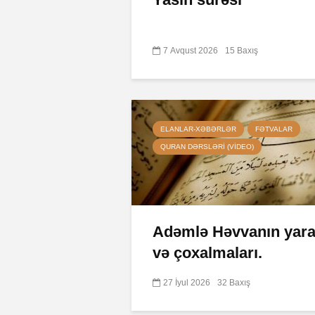
7 Avqust 2026
15 Baxış
ELANLAR-XƏBƏRLƏR
FƏTVALAR
QURAN DƏRSLƏRI (VIDEO)
Adəmlə Həvvanın yarad
və çoxalmaları.
27 İyul 2026
32 Baxış