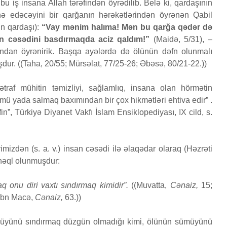
, bu iş insana Allah tərəfindən öyrədilib. Belə ki, qardaşının
yaradılı
 nə edəcəyini bir qarğanın hərəkətlərindən öyrənən Qabil
Səcdə surəsi
çoxalma
in qardaşı):
“Vay mənim halıma! Mən bu qarğa qədər də
12 İyun 2026
27 İyu
n cəsədini basdırmaqda aciz qaldım!”
(Maidə, 5/31), –
52 Baxış
81 Baxış
32 Baxış
ndan öyrənirik. Başqa ayələrdə də ölünün dəfn olunmalı
Bir işə, şirkətə pul
Fatir su
dur. ((Taha, 20/55; Mürsəlat, 77/25-26; Əbəsə, 80/21-22.))
ƏDƏ
qoyub qazancından
24 İyu
pay almaq faiz
21 Baxış
traf mühitin təmizliyi, sağlamlıq, insana olan hörmətin
olmazmı?
mü yada salmaq baxımından bir çox hikmətləri ehtiva edir” .
5 İyun 2026
in”, Türkiyə Diyanet Vakfı İslam Ensiklopediyası, IX cild, s.
37 Baxış
izdən (s. a. v.) insan cəsədi ilə əlaqədar olaraq (Həzrəti
s nəql olunmuşdur:
onu diri vaxtı sındırmaq kimidir”.
((Muvatta,
Cənaiz,
15;
 İbn Macə,
Cənaiz,
63.))
ümüyünü sındırmaq düzgün olmadığı kimi, ölünün sümüyünü