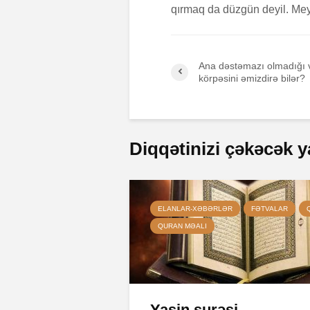
qırmaq da düzgün deyil. Meyy
Ana dəstəmazı olmadığı 
körpəsini əmizdirə bilər?
Diqqətinizi çəkəcək y
ELANLAR-XƏBƏRLƏR
FƏTVALAR
QURAN MƏALI
Yasin surəsi