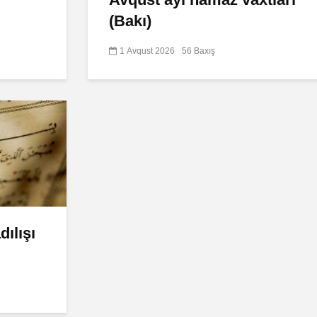
(Bakı)
1 Avqust 2026
56 Baxış
ılışı