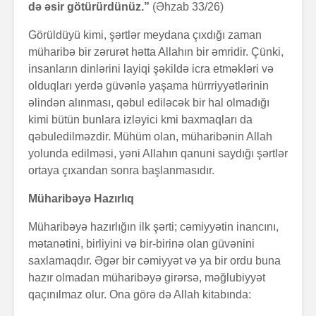
də əsir götürürdünüz.”
(Əhzab 33/26)
Görüldüyü kimi, şərtlər meydana çıxdığı zaman
müharibə bir zərurət hətta Allahın bir əmridir. Çünki,
insanların dinlərini layiqi şəkildə icra etməkləri və
olduqları yerdə güvənlə yaşama hürrriyyətlərinin
əlindən alınması, qəbul ediləcək bir hal olmadığı
kimi bütün bunlara izləyici kmi baxmaqları da
qəbuledilməzdir. Mühüm olan, müharibənin Allah
yolunda edilməsi, yəni Allahın qanuni saydığı şərtlər
ortaya çıxandan sonra başlanmasıdır.
Müharibəyə Hazırlıq
Müharibəyə hazırlığın ilk şərti; cəmiyyətin inancını,
mətanətini, birliyini və bir-birinə olan güvənini
saxlamaqdır. Əgər bir cəmiyyət və ya bir ordu buna
hazır olmadan müharibəyə girərsə, məğlubiyyət
qaçınılmaz olur. Ona görə də Allah kitabında: