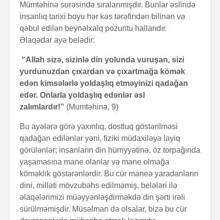
Mümtəhinə surəsində sıralanmışdır. Bunlar əslində
insanlıq tarixi boyu hər kəs tərəfindən bilinən və
qəbul edilən beynəlxalq pozuntu hallarıdır.
Əlaqədar ayə belədir:
“Allah sizə, sizinlə din yolunda vuruşan, sizi
yurdunuzdan çıxardan və çıxartmağa kömək
edən kimsələrlə yoldaşlıq etməyinizi qadağan
edər. Onlarla yoldaşlıq edənlər əsl
zalımlardır!”
(Mumtəhinə, 9)
Bu ayələrə görə yaxınlıq, dostluq göstərilməsi
qadağan edilənlər yəni, fiziki müdaxiləyə layiq
görülənlər; insanların din hürriyyətinə, öz torpağında
yaşamasına mane olanlar və mane olmağa
köməklik göstərənlərdir. Bu cür maneə yaradanların
dini, milləti mövzubəhs edilməmiş, belələri ilə
əlaqələrimizi müəyyənləşdirməkdə din şərti irəli
sürülməmişdir. Müsəlman da olsalar, bizə bu cür