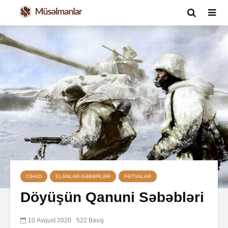
CIHAD
ELANLAR-XƏBƏRLƏR
FƏTVALAR
Döyüşün Qanuni Səbəbləri
10 Avqust 2020
522 Baxış