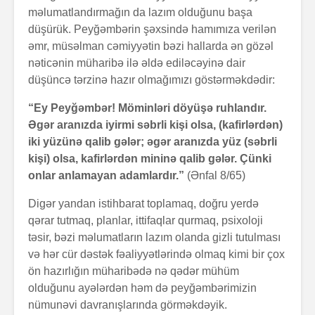
məlumatlandırmağın da lazım olduğunu başa
düşürük. Peyğəmbərin şəxsində hamımıza verilən
əmr, müsəlman cəmiyyətin bəzi hallarda ən gözəl
nəticənin müharibə ilə əldə ediləcəyinə dair
düşüncə tərzinə hazır olmağımızı göstərməkdədir:
“Ey Peyğəmbər! Möminləri döyüşə ruhlandır.
Əgər aranızda iyirmi səbrli kişi olsa, (kafirlərdən)
iki yüzünə qalib gələr; əgər aranızda yüz (səbrli
kişi) olsa, kafirlərdən mininə qalib gələr. Çünki
onlar anlamayan adamlardır.”
(Ənfal 8/65)
Digər yandan istihbarat toplamaq, doğru yerdə
qərar tutmaq, planlar, ittifaqlar qurmaq, psixoloji
təsir, bəzi məlumatların lazım olanda gizli tutulması
və hər cür dəstək fəaliyyətlərində olmaq kimi bir çox
ön hazırlığın müharibədə nə qədər mühüm
olduğunu ayələrdən həm də peyğəmbərimizin
nümunəvi davranışlarında görməkdəyik.