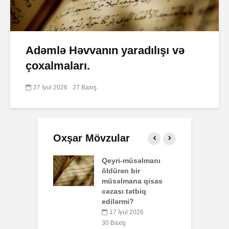
Adəmlə Həvvanın yaradılışı və
çoxalmaları.
27 İyul 2026
27 Baxış
Oxşar Mövzular
 surəsi
Qeyri-müsəlmanı
Ə
öldürən bir
qust 2026
müsəlmana qisas
ış
6
cəzası tətbiq
edilərmi?
t ayı namaz
P
rı (Bakı)
o
17 İyul 2026
b
30 Baxış
qust 2026