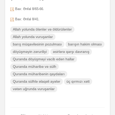
[1]
Bax: Ənfal 8/65-66.
[2]
Bax: Ənfal 8/41.
Allah yolunda ölənlər və öldürülənlər
Allah yolunda vuruşanlar
barış müqaviləsinin pozulması
barışın hakim olması
döyüşməyin zəruriliyi
əsirlərə qarşı davranış
Quranda döyüşməyi vacib edən hallar
Quranda müharibə və sülh
Quranda müharibənin qaydaları
Quranda sülhlə əlaqəli ayələr
üç qırmızı xətt
vətən uğrunda vuruşanlar