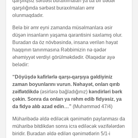
qarşılıqsız sərbəst buraxılmaları ya da bir bədəl
qarşılığında sərbəst buraxılmaları əmr
olunmaqdadır.
Belə bir əmr eyni zamanda müsəlmanlara əsir
düşən insanların yaşama qarantisini saxlamış olur.
Buradan da öz növbəsində, insana verilən həyat
haqqının tanınmasına Rəbbimizin nə qədər
əhəmiyyət verdiyi görülməkdədir. Əlaqədar ayə
belədir:
“Döyüşdə kafirlərlə qarşı-qarşıya gəldiyiniz
zaman boyunlarını vurun. Nəhayət, onları qırıb
zəiflətdikdə
(əsirlərə bağladığınız)
kəndirləri bərk
çəkin. Sonra da onları ya rəhm edib fidyəsiz, ya
da fidyə alıb azad edin…”
(Muhəmməd 47/4)
Müharibədə əldə ediləcək qənimətin paylanması da
müharibə bitdikdən sonra icra ediləcək vəzifələrdən
biridir. Buradan əldə edilən qənimətlərin 5/1-i