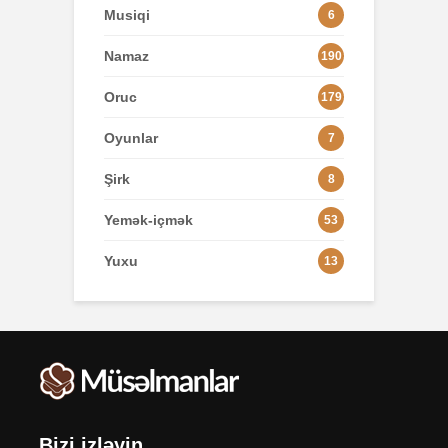
Musiqi
6
Namaz
190
Oruc
179
Oyunlar
7
Şirk
8
Yemək-içmək
53
Yuxu
13
Bizi izləyin