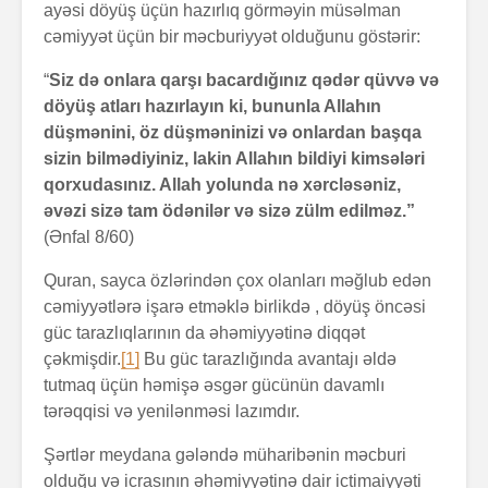
ayəsi döyüş üçün hazırlıq görməyin müsəlman
cəmiyyət üçün bir məcburiyyət olduğunu göstərir:
“
Siz də onlara qarşı bacardığınız qədər qüvvə və
döyüş atları hazırlayın ki, bununla Allahın
düşmənini, öz düşməninizi və onlardan başqa
sizin bilmədiyiniz, lakin Allahın bildiyi kimsələri
qorxudasınız. Allah yolunda nə xərcləsəniz,
əvəzi sizə tam ödənilər və sizə zülm edilməz.”
(Ənfal 8/60)
Quran, sayca özlərindən çox olanları məğlub edən
cəmiyyətlərə işarə etməklə birlikdə , döyüş öncəsi
güc tarazlıqlarının da əhəmiyyətinə diqqət
çəkmişdir.
[1]
Bu güc tarazlığında avantajı əldə
tutmaq üçün həmişə əsgər gücünün davamlı
tərəqqisi və yenilənməsi lazımdır.
Şərtlər meydana gələndə müharibənin məcburi
olduğu və icrasının əhəmiyyətinə dair ictimaiyyəti