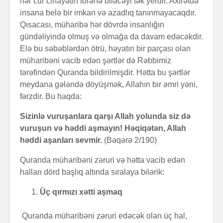
hər cür cinayətin törənə biləcəyi tək yerdir. Axirətdə
insana belə bir imkan və azadlıq tanınmayacaqdır.
Qısacası, müharibə hər dövrdə insanlığın
gündəliyində olmuş və olmağa da davam edəcəkdir.
Elə bu səbəblərdən ötrü, həyatın bir parçası olan
müharibəni vacib edən şərtlər də Rəbbimiz
tərəfindən Quranda bildirilmişdir. Hətta bu şərtlər
meydana gələndə döyüşmək, Allahın bir əmri yəni,
fərzdir. Bu haqda:
Sizinlə vuruşanlara qarşı Allah yolunda siz də
vuruşun və həddi aşmayın! Həqiqətən, Allah
həddi aşanları sevmir.
(Bəqərə 2/190)
Quranda müharibəni zəruri və hətta vacib edən
halları dörd başlıq altında sıralaya bilərik:
Üç qırmızı xətti aşmaq
Quranda müharibəni zəruri edəcək olan üç hal,