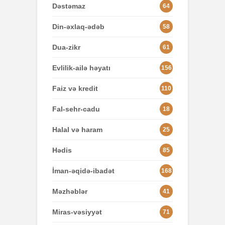
Dəstəmaz
64
Din-əxlaq-ədəb
58
Dua-zikr
61
Evlilik-ailə həyatı
156
Faiz və kredit
110
Fal-sehr-cadu
18
Halal və haram
25
Hədis
85
İman-əqidə-ibadət
168
Məzhəblər
41
Miras-vəsiyyət
71