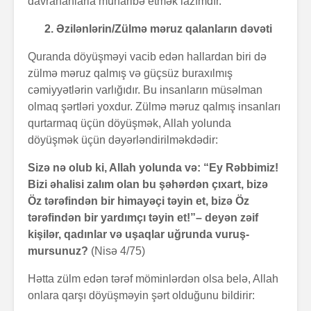
davrananlarla müharibə etmək lazımdır.
2. Əzilənlərin/Zülmə məruz qalanların dəvəti
Quranda döyüşməyi vacib edən hallardan biri də
zülmə məruz qalmış və güçsüz buraxılmış
cəmiyyətlərin varlığıdır. Bu insanların müsəlman
olmaq şərtləri yoxdur. Zülmə məruz qalmış insanları
qurtarmaq üçün döyüşmək, Allah yolunda
döyüşmək üçün dəyərləndirilməkdədir:
Sizə nə olub ki, Allah yolunda və: “Ey Rəbbimiz!
Bizi əhalisi zalım olan bu şəhərdən çıxart, bizə
Öz tərəfindən bir himayəçi təyin et, bizə Öz
tərəfindən bir yardımçı təyin et!”– deyən zəif
kişilər, qadınlar və uşaqlar uğrunda vuruş-
mursunuz?
(Nisə 4/75)
Hətta zülm edən tərəf möminlərdən olsa belə, Allah
onlara qarşı döyüşməyin şərt olduğunu bildirir: