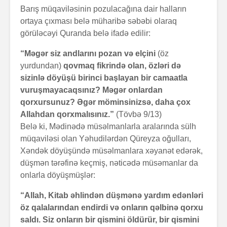
Barış müqaviləsinin pozulacağına dair halların
ortaya çıxması belə müharibə səbəbi olaraq
görüləcəyi Quranda belə ifadə edilir:
“Məgər siz andlarını pozan və elçini
(öz
yurdundan)
qovmaq fikrində olan, özləri də
sizinlə döyüşü birinci başlayan bir camaatla
vuruşmayacaqsınız? Məgər onlardan
qorxursunuz? Əgər möminsinizsə, daha çox
Allahdan qorxmalısınız.”
(Tövbə 9/13)
Belə ki, Mədinədə müsəlmanlarla aralarında sülh
müqaviləsi olan Yəhudilərdən Qüreyza oğulları,
Xəndək döyüşündə müsəlmanlara xəyanət edərək,
düşmən tərəfinə keçmiş, nəticədə müsəmanlar da
onlarla döyüşmüşlər:
“Allah, Kitab əhlindən düşmənə yardım edənləri
öz qalalarından endirdi və onların qəlbinə qorxu
saldı. Siz onların bir qismini öldürür, bir qismini