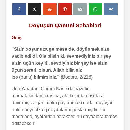
Döyüşün Qanuni Səbəbləri
Giriş
“Sizin xoşunuza gəlməsə də, döyüşmək sizə
vacib edildi. Ola bilsin ki, sevmədiyiniz bir şey
sizin üçün xeyirli, sevdiyiniz bir şey isə sizin
üçün zərərli olsun. Allah bilir, siz
isə
(bunu)
bilmirsiniz.”
(Bəqərə, 2/216)
Uca Yaradan, Qurani Kərimdə hazırlıq
mərhələsindən icrasına, ələ keçirilən əsirlərə
davranış və qənimətin paylanması qədər döyüşün
bütün beynəlxalq qaydalarını göstərmişdir. Bu
məqalədə, ayələrdən hərəkətlə bu qaydalara təmas
ediləcəkdir: