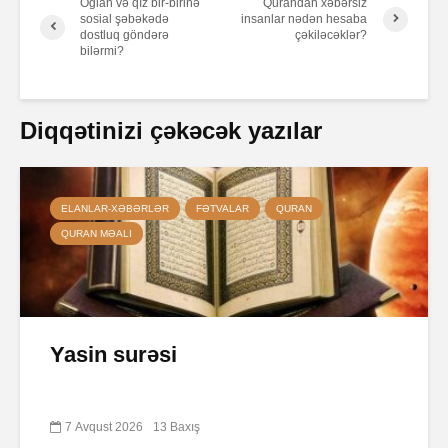
Oğlan və qız bir-birinə
Qurandan xəbərsiz
sosial şəbəkədə
insanlar nədən hesaba
dostluq göndərə
çəkiləcəklər?
bilərmi?
Diqqətinizi çəkəcək yazılar
ELANLAR-XƏBƏRLƏR
FƏTVALAR
QURAN
QURAN MƏALI
Yasin surəsi
7 Avqust 2026
13 Baxış