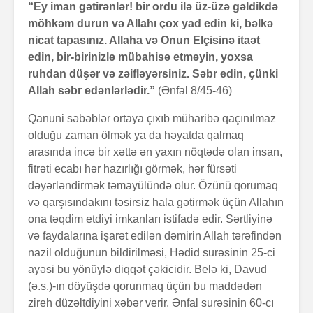
“Ey iman gətirənlər! bir ordu ilə üz-üzə gəldikdə
möhkəm durun və Allahı çox yad edin ki, bəlkə
nicat tapasınız. Allaha və Onun Elçisinə itaət
edin, bir-birinizlə mübahisə etməyin, yoxsa
ruhdan düşər və zəifləyərsiniz. Səbr edin, çünki
Allah səbr edənlərlədir.”
(Ənfal 8/45-46)
Qanuni səbəblər ortaya çıxıb müharibə qaçınılmaz
olduğu zaman ölmək ya da həyatda qalmaq
arasında incə bir xəttə ən yaxın nöqtədə olan insan,
fitrəti ecabı hər hazırlığı görmək, hər fürsəti
dəyərləndirmək təmayülündə olur. Özünü qorumaq
və qarşısındakını təsirsiz hala gətirmək üçün Allahın
ona təqdim etdiyi imkanları istifadə edir. Sərtliyinə
və faydalarına işarət edilən dəmirin Allah tərəfindən
nazil olduğunun bildirilməsi, Hədid surəsinin 25-ci
ayəsi bu yönüylə diqqət çəkicidir. Belə ki, Davud
(ə.s.)-ın döyüşdə qorunmaq üçün bu maddədən
zireh düzəltdiyini xəbər verir. Ənfal surəsinin 60-cı