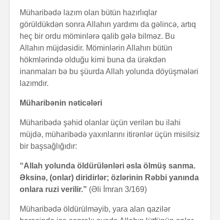
Müharibədə lazım olan bütün hazırlıqlar
görüldükdən sonra Allahın yardımı da gəlincə, artıq
heç bir ordu möminlərə qalib gələ bilməz. Bu
Allahın müjdəsidir. Möminlərin Allahın bütün
hökmlərində olduğu kimi buna da ürəkdən
inanmaları bə bu şüurda Allah yolunda döyüşmələri
lazımdır.
Müharibənin nəticələri
Müharibədə şəhid olanlar üçün verilən bu ilahi
müjdə, müharibədə yaxınlarını itirənlər üçün misilsiz
bir başsağlığıdır:
“Allah yolunda öldürülənləri əsla ölmüş sanma.
Əksinə, (onlar) diridirlər; özlərinin Rəbbi yanında
onlara ruzi verilir.”
(Əli İmran 3/169)
Müharibədə öldürülməyib, yara alan qazilər