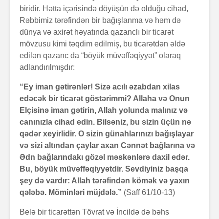
biridir. Hətta içərisində döyüşün də olduğu cihad,
Rəbbimiz tərəfindən bir bağışlanma və həm də
dünya və axirət həyatında qazanclı bir ticarət
mövzusu kimi təqdim edilmiş, bu ticarətdən əldə
edilən qazanc da “böyük müvəffəqiyyət” olaraq
adlandırılmışdır:
“Ey iman gətirənlər! Sizə acılı əzabdan xilas
edəcək bir ticarət göstərimmi? Allaha və Onun
Elçisinə iman gətirin, Allah yolunda malınız və
canınızla cihad edin. Bilsəniz, bu sizin üçün nə
qədər xeyirlidir. O sizin günahlarınızı bağışlayar
və sizi altından çaylar axan Cənnət bağlarına və
Ədn bağlarındakı gözəl məskənlərə daxil edər.
Bu, böyük müvəffəqiyyətdir. Sevdiyiniz başqa
şey də vardır: Allah tərəfindən kömək və yaxın
qələbə. Möminləri müjdələ.”
(Saff 61/10-13)
Belə bir ticarəttən Tövrat və İncildə də bəhs