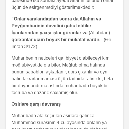
barəsində isə sonrakı ayədə Allahın lütfünün onlar
üçün də əsirgənmədiyi göstərilməkdədir:
“Onlar yaralandıqdan sonra da Allahın və
Peyğəmbərinin dəvətini qəbul etdilər.
İçərilərindən yaxşı işlər görənlər və
(Allahdan)
qorxanlar üçün böyük bir mükafat vardır.”
(Əli
İmran 3/172)
Müharibənin nəticələri qalibiyyət olabiləcəyi kimi
məğlubiyyət də ola bilər. Məğlub olma halında
bunun səbəbləri aşkarlanır, dərs çıxarılır və eyni
halın təkrarlanmaması üçün tədbirlər alınır ki, belə
bir dəyərləndirmə əslində müharibədə böyük bir
təcrübə və qazanc saxlamış olur.
Əsirlərə qarşı davranış
Müharibədə ələ keçirilən əsirlərə gəlincə,
Muhəmməd surəsinin 4-cü ayəsində onların ya