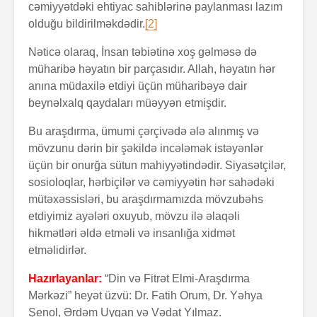
cəmiyyətdəki ehtiyac sahiblərinə paylanması lazım
olduğu bildirilməkdədir.
[2]
Nəticə olaraq, İnsan təbiətinə xoş gəlməsə də
müharibə həyatın bir parçasıdır. Allah, həyatın hər
anına müdaxilə etdiyi üçün müharibəyə dair
beynəlxalq qaydaları müəyyən etmişdir.
Bu araşdırma, ümumi çərçivədə ələ alınmış və
mövzunu dərin bir şəkildə incələmək istəyənlər
üçün bir onurğa sütun mahiyyətindədir. Siyasətçilər,
sosioloqlar, hərbiçilər və cəmiyyətin hər sahədəki
mütəxəssisləri, bu araşdırmamızda mövzubəhs
etdiyimiz ayələri oxuyub, mövzu ilə əlaqəli
hikmətləri əldə etməli və insanlığa xidmət
etməlidirlər.
Hazırlayanlar:
“Din və Fitrət Elmi-Araşdırma
Mərkəzi” heyət üzvü: Dr. Fatih Orum, Dr. Yəhya
Şenol, Ərdəm Uygan və Vədat Yılmaz.