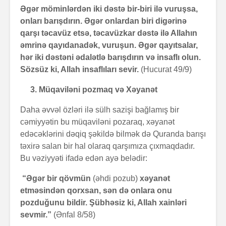
Əgər möminlərdən iki dəstə bir-biri ilə vuruşsa,
onları barışdırın. Əgər onlardan biri digərinə
qarşı təcavüz etsə, təcavüzkar dəstə ilə Allahın
əmrinə qayıdanadək, vuruşun. Əgər qayıtsalar,
hər iki dəstəni ədalətlə barışdırın və insaflı olun.
Sözsüz ki, Allah insaflıları sevir.
(Hucurat 49/9)
3.
Müqaviləni pozmaq və Xəyanət
Daha əvvəl özləri ilə sülh sazişi bağlamış bir
cəmiyyətin bu müqaviləni pozaraq, xəyanət
edəcəklərini dəqiq şəkildə bilmək də Quranda barışı
təxirə salan bir hal olaraq qarşımıza çıxmaqdadır.
Bu vəziyyəti ifadə edən ayə belədir:
“Əgər bir qövmün
(əhdi pozub)
xəyanət
etməsindən qorxsan, sən də onlara onu
pozduğunu bildir. Şübhəsiz ki, Allah xainləri
sevmir.”
(Ənfal 8/58)