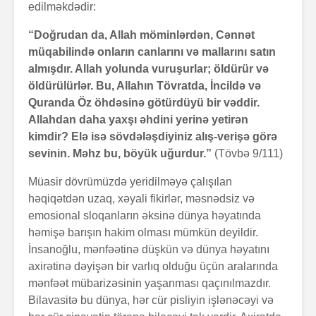
edilməkdədir:
“Doğrudan da, Allah möminlərdən, Cənnət
müqabilində onların canlarını və mallarını satın
almışdır. Allah yolunda vuruşurlar; öldürür və
öldürülürlər. Bu, Allahın Tövratda, İncildə və
Quranda Öz öhdəsinə götürdüyü bir vəddir.
Allahdan daha yaxşı əhdini yerinə yetirən
kimdir? Elə isə sövdələşdiyiniz alış-verişə görə
sevinin. Məhz bu, böyük uğurdur.”
(Tövbə 9/111)
Müasir dövrümüzdə yeridilməyə çalışılan
həqiqətdən uzaq, xəyali fikirlər, məsnədsiz və
emosional sloqanların əksinə dünya həyatında
həmişə barışın hakim olması mümkün deyildir.
İnsanoğlu, mənfəətinə düşkün və dünya həyatını
axirətinə dəyişən bir varlıq olduğu üçün aralarında
mənfəət mübarizəsinin yaşanması qaçınılmazdır.
Bilavasitə bu dünya, hər cür pisliyin işlənəcəyi və