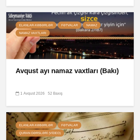
ELANLAR-XƏBƏRLƏR
FƏTVALAR
NAMAZ
NAMAZ VAXTLARI
Avqust ayı namaz vaxtları (Bakı)
1 Avqust 2026
52 Baxış
ELANLAR-XƏBƏRLƏR
FƏTVALAR
QURAN DƏRSLƏRI (VIDEO)