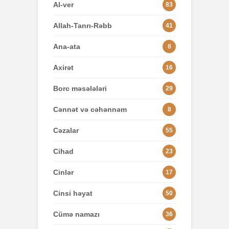
Al-ver
83
Allah-Tanrı-Rəbb
41
Ana-ata
8
Axirət
16
Borc məsələləri
29
Cənnət və cəhənnəm
8
Cəzalar
55
Cihad
23
Cinlər
17
Cinsi həyat
50
Cümə namazı
36