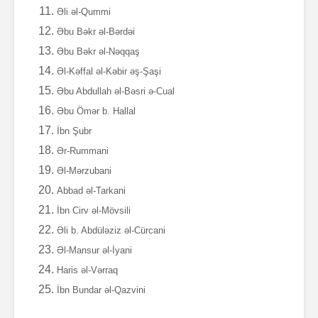
Əli əl-Qummi
Əbu Bəkr əl-Bərdəi
Əbu Bəkr əl-Nəqqaş
Əl-Kəffal əl-Kəbir əş-Şaşi
Əbu Abdullah əl-Bəsri ə-Cual
Əbu Ömər b. Hallal
İbn Şubr
Ər-Rummani
Əl-Mərzubani
Abbad əl-Tarkani
İbn Cirv əl-Mövsili
Əli b. Abdüləziz əl-Cürcani
Əl-Mansur əl-İyani
Haris əl-Vərraq
İbn Bundar əl-Qazvini