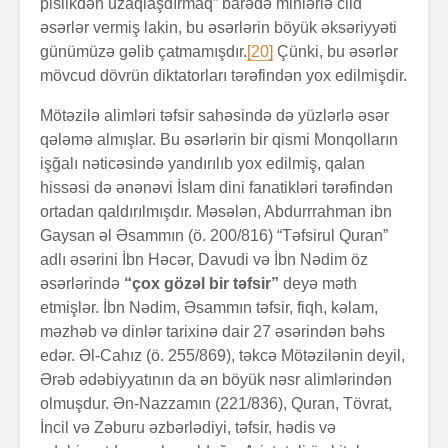
pislikdən uzaqlaşdırmaq” barədə minlərlə cild
əsərlər vermiş lakin, bu əsərlərin böyük əksəriyyəti
günümüzə gəlib çatmamışdır.
[20]
Çünki, bu əsərlər
mövcud dövrün diktatorları tərəfindən yox edilmişdir.
Mötəzilə alimləri təfsir sahəsində də yüzlərlə əsər
qələmə almışlar. Bu əsərlərin bir qismi Monqolların
işğalı nəticəsində yandırılıb yox edilmiş, qalan
hissəsi də ənənəvi İslam dini fanatikləri tərəfindən
ortadan qaldırılmışdır. Məsələn, Abdurrrahman ibn
Gaysan əl Əsammın (ö. 200/816) “Təfsirul Quran”
adlı əsərini İbn Həcər, Davudi və İbn Nədim öz
əsərlərində
“çox gözəl bir təfsir”
deyə məth
etmişlər. İbn Nədim, Əsammın təfsir, fiqh, kəlam,
məzhəb və dinlər tarixinə dair 27 əsərindən bəhs
edər. Əl-Cahız (ö. 255/869), təkcə Mötəzilənin deyil,
Ərəb ədəbiyyatının da ən böyük nəsr alimlərindən
olmuşdur. Ən-Nazzamın (221/836), Quran, Tövrat,
İncil və Zəburu əzbərlədiyi, təfsir, hədis və