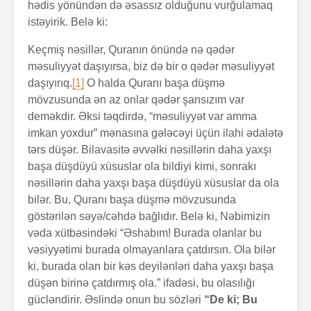
hədis yönündən də əsassız olduğunu vurğulamaq
istəyirik. Belə ki:
Keçmiş nəsillər, Quranın önündə nə qədər
məsuliyyət daşıyırsa, biz də bir o qədər məsuliyyət
daşıyırıq.
[1]
O halda Quranı başa düşmə
mövzusunda ən az onlar qədər şansızım var
deməkdir. Əksi təqdirdə, “məsuliyyət var amma
imkan yoxdur” mənasına gələcəyi üçün ilahi ədalətə
tərs düşər. Bilavasitə əvvəlki nəsillərin daha yaxşı
başa düşdüyü xüsuslar ola bildiyi kimi, sonrakı
nəsillərin daha yaxşı başa düşdüyü xüsuslar da ola
bilər. Bu, Quranı başa düşmə mövzusunda
göstərilən səyə/cəhdə bağlıdır. Belə ki, Nəbimizin
vəda xütbəsindəki “Əshabım! Burada olanlar bu
vəsiyyətimi burada olmayanlara çatdırsın. Ola bilər
ki, burada olan bir kəs deyilənləri daha yaxşı başa
düşən birinə çatdırmış ola.” ifadəsi, bu olasılığı
gücləndirir. Əslində onun bu sözləri
“De ki; Bu