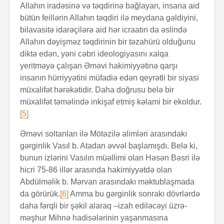
Allahın iradəsinə və təqdirinə bağlayan, insana aid
bütün feillərin Allahın təqdiri ilə meydana gəldiyini,
bilavasitə idarəçilərə aid hər icraatın da əslində
Allahın dəyişməz təqdirinin bir təzahürü olduğunu
diktə edən, yəni cəbri ideologiyasını xalqa
yeritməyə çalışan Əməvi hakimiyyətinə qarşı
insanın hürriyyətini müfadiə edən qeyrətli bir siyasi
müxalifət hərəkətidir. Daha doğrusu belə bir
müxalifət təməlində inkişaf etmiş kəlami bir ekoldur.
[5]
Əməvi soltanları ilə Mötəzilə alimləri arasındakı
gərginlik Vasıl b. Atadan əvvəl başlamışdı. Belə ki,
bunun izlərini Vasılın müəllimi olan Həsən Bəsri ilə
hicri 75-86 illər arasında hakimiyyətdə olan
Abdülməlik b. Mərvan arasındakı məktublaşmada
da görürük.
[6]
Amma bu gərginlik sonrakı dövrlərdə
daha fərqli bir şəkil alaraq –izah ediləcəyi üzrə-
məşhur Mihnə hadisələrinin yaşanmasına