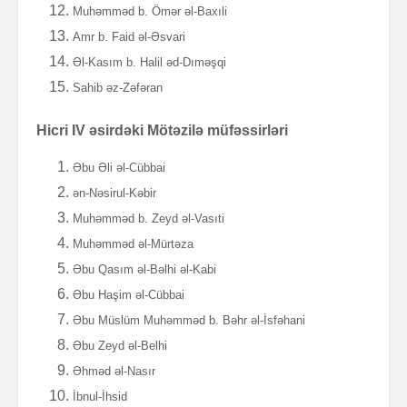
Muhəmməd b. Ömər əl-Baxıli
Amr b. Faid əl-Əsvari
Əl-Kasım b. Halil əd-Dıməşqi
Sahib əz-Zəfəran
Hicri IV əsirdəki Mötəzilə müfəssirləri
Əbu Əli əl-Cübbai
ən-Nəsirul-Kəbir
Muhəmməd b. Zeyd əl-Vasıti
Muhəmməd əl-Mürtəza
Əbu Qasım əl-Bəlhi əl-Kabi
Əbu Haşim əl-Cübbai
Əbu Müslüm Muhəmməd b. Bəhr əl-İsfəhani
Əbu Zeyd əl-Belhi
Əhməd əl-Nasır
İbnul-İhsid