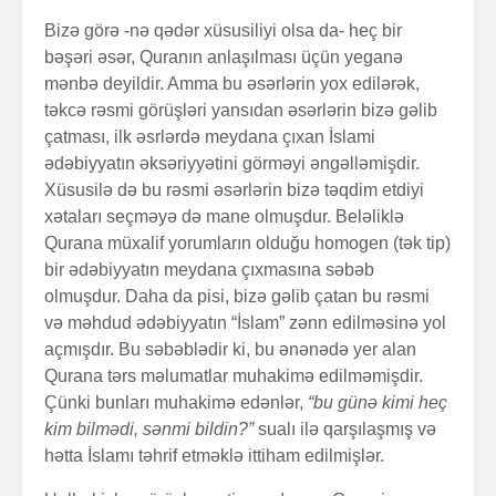
Bizə görə -nə qədər xüsusiliyi olsa da- heç bir
bəşəri əsər, Quranın anlaşılması üçün yeganə
mənbə deyildir. Amma bu əsərlərin yox edilərək,
təkcə rəsmi görüşləri yansıdan əsərlərin bizə gəlib
çatması, ilk əsrlərdə meydana çıxan İslami
ədəbiyyatın əksəriyyətini görməyi əngəlləmişdir.
Xüsusilə də bu rəsmi əsərlərin bizə təqdim etdiyi
xətaları seçməyə də mane olmuşdur. Beləliklə
Qurana müxalif yorumların olduğu homogen (tək tip)
bir ədəbiyyatın meydana çıxmasına səbəb
olmuşdur. Daha da pisi, bizə gəlib çatan bu rəsmi
və məhdud ədəbiyyatın “İslam” zənn edilməsinə yol
açmışdır. Bu səbəblədir ki, bu ənənədə yer alan
Qurana tərs məlumatlar muhakimə edilməmişdir.
Çünki bunları muhakimə edənlər,
“bu günə kimi heç
kim bilmədi, sənmi bildin?”
sualı ilə qarşılaşmış və
hətta İslamı təhrif etməklə ittiham edilmişlər.