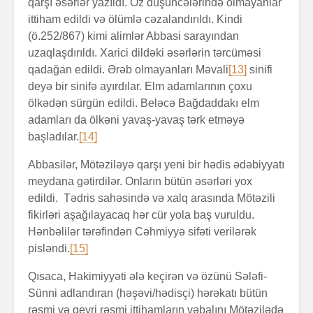
qarşı əsərlər yazıldı. Öz düşüncələrində olmayanlar
ittiham edildi və ölümlə cəzalandırıldı. Kindi
(ö.252/867) kimi alimlər Abbasi sarayından
uzaqlaşdırıldı. Xarici dildəki əsərlərin tərcüməsi
qadağan edildi. Ərəb olmayanları Məvali
[13]
sinifi
deyə bir sinifə ayırdılar. Elm adamlarının çoxu
ölkədən sürgün edildi. Beləcə Bağdaddakı elm
adamları da ölkəni yavaş-yavaş tərk etməyə
başladılar.
[14]
Abbasilər, Mötəziləyə qarşı yeni bir hədis ədəbiyyatı
meydana gətirdilər. Onların bütün əsərləri yox
edildi. Tədris sahəsində və xalq arasında Mötəzili
fikirləri aşağılayacaq hər cür yola baş vuruldu.
Hənbəlilər tərəfindən Cəhmiyyə sifəti verilərək
pisləndi.
[15]
Qısaca, Hakimiyyəti ələ keçirən və özünü Sələfi-
Sünni adlandıran (həşəvi/hədisçi) hərəkatı bütün
rəsmi və qeyri rəsmi ittihamların vəbalını Mötəzilədə