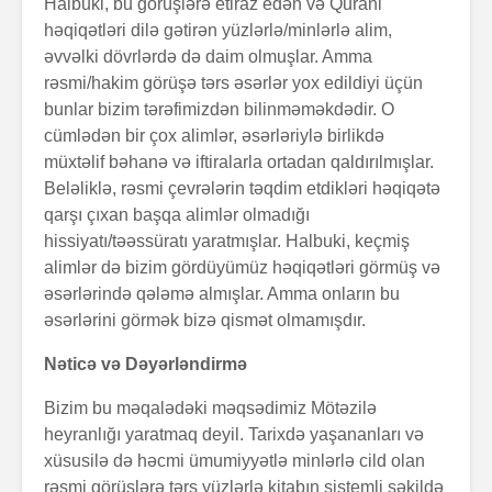
Halbuki, bu görüşlərə etiraz edən və Qurani
həqiqətləri dilə gətirən yüzlərlə/minlərlə alim,
əvvəlki dövrlərdə də daim olmuşlar. Amma
rəsmi/hakim görüşə tərs əsərlər yox edildiyi üçün
bunlar bizim tərəfimizdən bilinməməkdədir. O
cümlədən bir çox alimlər, əsərləriylə birlikdə
müxtəlif bəhanə və iftiralarla ortadan qaldırılmışlar.
Beləliklə, rəsmi çevrələrin təqdim etdikləri həqiqətə
qarşı çıxan başqa alimlər olmadığı
hissiyatı/təəssüratı yaratmışlar. Halbuki, keçmiş
alimlər də bizim gördüyümüz həqiqətləri görmüş və
əsərlərində qələmə almışlar. Amma onların bu
əsərlərini görmək bizə qismət olmamışdır.
Nəticə və Dəyərləndirmə
Bizim bu məqalədəki məqsədimiz Mötəzilə
heyranlığı yaratmaq deyil. Tarixdə yaşananları və
xüsusilə də həcmi ümumiyyətlə minlərlə cild olan
rəsmi görüşlərə tərs yüzlərlə kitabın sistemli şəkildə