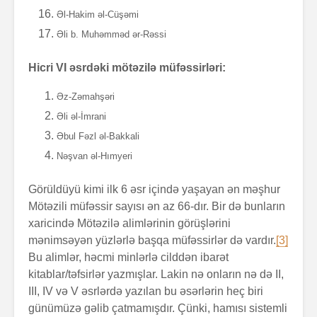
Əl-Hakim əl-Cüşəmi
Əli b. Muhəmməd ər-Rəssi
Hicri VI əsrdəki mötəzilə müfəssirləri:
Əz-Zəmahşəri
Əli əl-İmrani
Əbul Fəzl əl-Bakkali
Nəşvan əl-Hımyeri
Görüldüyü kimi ilk 6 əsr içində yaşayan ən məşhur
Mötəzili müfəssir sayısı ən az 66-dır. Bir də bunların
xaricində Mötəzilə alimlərinin görüşlərini
mənimsəyən yüzlərlə başqa müfəssirlər də vardır.
[3]
Bu alimlər, həcmi minlərlə cilddən ibarət
kitablar/təfsirlər yazmışlar. Lakin nə onların nə də II,
III, IV və V əsrlərdə yazılan bu əsərlərin heç biri
günümüzə gəlib çatmamışdır. Çünki, hamısı sistemli