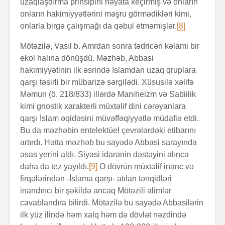
uzaqlaşdırma prinsipini həyata keçirmiş və onların
onların hakimiyyətlərini məşru görmədikləri kimi,
onlarla birgə çalışmağı da qəbul etməmişlər.
[8]
Mötəzilə, Vasıl b. Amrdan sonra tədricən kəlami bir
ekol halına dönüşdü. Məzhəb, Abbasi
hakimiyyətinin ilk əsrində İslamdan uzaq qruplara
qarşı təsirli bir mübarizə sərgilədi. Xüsusilə xəlifə
Məmun (ö. 218/833) illərdə Maniheizm və Sabiilik
kimi gnostik xarakterli müxtəlif dini cərəyanlara
qarşı İslam əqidəsini müvəffəqiyyətlə müdafiə etdi.
Bu da məzhəbin entelektüel çevrələrdəki etibarını
artırdı. Hətta məzhəb bu sayədə Abbasi sarayında
əsas yerini aldı. Siyasi idarənin dəstəyini alınca
daha da tez yayıldı.
[9]
O dövrün müxtəlif inanc və
firqələrindən -İslama qarşı- atılan tənqidləri
inandırıcı bir şəkildə ancaq Mötəzili alimlər
cavablandıra bilirdi. Mötəzilə bu sayədə Abbasilərin
ilk yüz ilində həm xalq həm də dövlət nəzdində