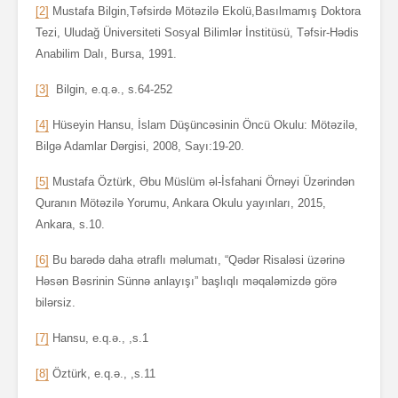
[2]
Mustafa Bilgin,Təfsirdə Mötəzilə Ekolü,Basılmamış Doktora
Tezi, Uludağ Üniversiteti Sosyal Bilimlər İnstitüsü, Təfsir-Hədis
Anabilim Dalı, Bursa, 1991.
[3]
Bilgin, e.q.ə., s.64-252
[4]
Hüseyin Hansu, İslam Düşüncəsinin Öncü Okulu: Mötəzilə,
Bilgə Adamlar Dərgisi, 2008, Sayı:19-20.
[5]
Mustafa Öztürk, Əbu Müslüm əl-İsfahani Örnəyi Üzərindən
Quranın Mötəzilə Yorumu, Ankara Okulu yayınları, 2015,
Ankara, s.10.
[6]
Bu barədə daha ətraflı məlumatı, “Qədər Risaləsi üzərinə
Həsən Bəsrinin Sünnə anlayışı” başlıqlı məqaləmizdə görə
bilərsiz.
[7]
Hansu, e.q.ə., ,s.1
[8]
Öztürk, e.q.ə., ,s.11