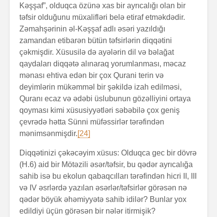
Kəşşaf”, olduqca özünə xas bir ayrıcalığı olan bir
təfsir olduğunu müxalifləri belə etiraf etməkdədir.
Zəmahşərinin əl-Kəşşaf adlı əsəri yazıldığı
zamandan etibarən bütün təfsirlərin diqqətini
çəkmişdir. Xüsusilə də ayələrin dil və bəlağat
qaydaları diqqətə alınaraq yorumlanması, məcaz
mənası ehtiva edən bir çox Qurani terin və
deyimlərin mükəmməl bir şəkildə izah edilməsi,
Quranı ecaz və ədəbi üslubunun gözəlliyini ortaya
qoyması kimi xüsusiyyətləri səbəbilə çox geniş
çevrədə hətta Sünni müfəssirlər tərəfindən
mənimsənmişdir.
[24]
Diqqətinizi çəkəcəyim xüsus: Olduqca gec bir dövrə
(H.6) aid bir Mötəzili əsər/təfsir, bu qədər ayrıcalığa
sahib isə bu ekolun qabaqcılları tərəfindən hicri II, III
və IV əsrlərdə yazılan əsərlər/təfsirlər görəsən nə
qədər böyük əhəmiyyətə sahib idilər? Bunlar yox
edildiyi üçün görəsən bir nələr itirmişik?