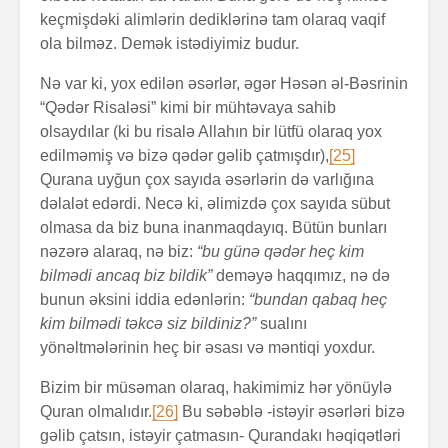
keçmişdəki alimlərin dediklərinə tam olaraq vaqif
ola bilməz. Demək istədiyimiz budur.
Nə var ki, yox edilən əsərlər, əgər Həsən əl-Bəsrinin
“Qədər Risaləsi” kimi bir mühtəvaya sahib
olsaydılar (ki bu risalə Allahın bir lütfü olaraq yox
edilməmiş və bizə qədər gəlib çatmışdır),
[25]
Qurana uyğun çox sayıda əsərlərin də varlığına
dəlalət edərdi. Necə ki, əlimizdə çox sayıda sübut
olmasa da biz buna inanmaqdayıq. Bütün bunları
nəzərə alaraq, nə biz:
“bu günə qədər heç kim
bilmədi ancaq biz bildik”
deməyə haqqımız, nə də
bunun əksini iddia edənlərin:
“bundan qabaq heç
kim bilmədi təkcə siz bildiniz?”
sualını
yönəltmələrinin heç bir əsası və məntiqi yoxdur.
Bizim bir müsəman olaraq, hakimimiz hər yönüylə
Quran olmalıdır.
[26]
Bu səbəblə -istəyir əsərləri bizə
gəlib çatsın, istəyir çatmasın- Qurandakı həqiqətləri