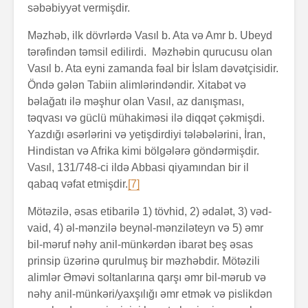
səbəbiyyət vermişdir.
Məzhəb, ilk dövrlərdə Vasıl b. Ata və Amr b. Ubeyd
tərəfindən təmsil edilirdi. Məzhəbin qurucusu olan
Vasıl b. Ata eyni zamanda fəal bir İslam dəvətçisidir.
Öndə gələn Tabiin alimlərindəndir. Xitabət və
bəlağatı ilə məşhur olan Vasıl, az danışması,
təqvası və güclü mühakiməsi ilə diqqət çəkmişdi.
Yazdığı əsərlərini və yetişdirdiyi tələbələrini, İran,
Hindistan və Afrika kimi bölgələrə göndərmişdir.
Vasıl, 131/748-ci ildə Abbasi qiyamından bir il
qabaq vəfat etmişdir.
[7]
Mötəzilə, əsas etibarilə 1) tövhid, 2) ədalət, 3) vəd-
vaid, 4) əl-mənzilə beynəl-mənziləteyn və 5) əmr
bil-məruf nəhy anil-münkərdən ibarət beş əsas
prinsip üzərinə qurulmuş bir məzhəbdir. Mötəzili
alimlər Əməvi soltanlarına qarşı əmr bil-mərub və
nəhy anil-münkəri/yaxşılığı əmr etmək və pislikdən