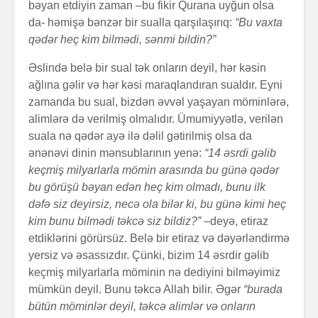
bəyan etdiyin zaman –bu fikir Qurana uyğun olsa
da- həmişə bənzər bir sualla qarşılaşırıq:
“Bu vaxta
qədər heç kim bilmədi, sənmi bildin?”
Əslində belə bir sual tək onların deyil, hər kəsin
ağlına gəlir və hər kəsi maraqlandıran sualdır. Eyni
zamanda bu sual, bizdən əvvəl yaşayan möminlərə,
alimlərə də verilmiş olmalıdır. Ümumiyyətlə, verilən
suala nə qədər ayə ilə dəlil gətirilmiş olsa da
ənənəvi dinin mənsublarının yenə:
“14 əsrdi gəlib
keçmiş milyarlarla mömin arasında bu günə qədər
bu görüşü bəyan edən heç kim olmadı, bunu ilk
dəfə siz deyirsiz, necə ola bilər ki, bu günə kimi heç
kim bunu bilmədi təkcə siz bildiz?” –
deyə, etiraz
etdiklərini görürsüz. Belə bir etiraz və dəyərləndirmə
yersiz və əsassızdır. Çünki, bizim 14 əsrdir gəlib
keçmiş milyarlarla möminin nə dediyini bilməyimiz
mümkün deyil. Bunu təkcə Allah bilir. Əgər
“burada
bütün möminlər deyil, təkcə alimlər və onların