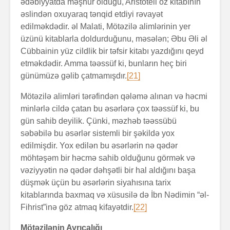
ədəbiyyatda məşhur olduğu, Aristoteli öz kitabının
əslindən oxuyaraq tənqid etdiyi rəvayət
edilməkdədir. əl Malati, Mötəzilə alimlərinin yer
üzünü kitablarla doldurduğunu, məsələn; Əbu Əli əl
Cübbainin yüz cildlik bir təfsir kitabı yazdığını qeyd
etməkdədir. Amma təəssüf ki, bunların heç biri
günümüzə gəlib çatmamışdır.
[21]
Mötəzilə alimləri tərəfindən qələmə alınan və həcmi
minlərlə cildə çatan bu əsərlərə çox təəssüf ki, bu
gün sahib deyilik. Çünki, məzhəb təəssübü
səbəbilə bu əsərlər sistemli bir şəkildə yox
edilmişdir. Yox edilən bu əsərlərin nə qədər
möhtəşəm bir həcmə sahib olduğunu görmək və
vəziyyətin nə qədər dəhşətli bir hal aldığını başa
düşmək üçün bu əsərlərin siyahısına tarix
kitablarında baxmaq və xüsusilə də İbn Nədimin “əl-
Fihrist”inə göz atmaq kifayətdir.
[22]
Mötəzilənin Ayrıcalığı