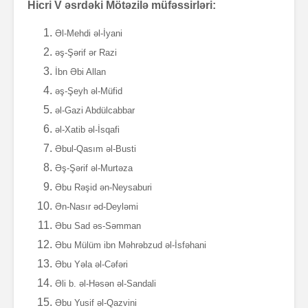
Hicri V əsrdəki Mötəzilə müfəssirləri:
Əl-Mehdi əl-İyani
əş-Şərif ər Razi
İbn Əbi Allan
əş-Şeyh əl-Müfid
əl-Gazi Abdülcabbar
əl-Xatib əl-İsqafi
Əbul-Qasım əl-Busti
Əş-Şərif əl-Murtəza
Əbu Rəşid ən-Neysaburi
Ən-Nasır əd-Deyləmi
Əbu Sad əs-Səmman
Əbu Mülüm ibn Məhrəbzud əl-İsfəhani
Əbu Yəla əl-Cəfəri
Əli b. əl-Həsən əl-Sandali
Əbu Yusif əl-Qazvini