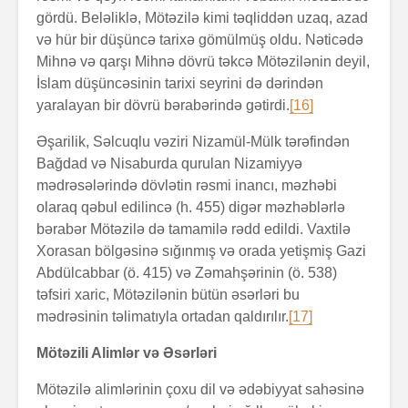
gördü. Beləliklə, Mötəzilə kimi təqliddən uzaq, azad
və hür bir düşüncə tarixə gömülmüş oldu. Nəticədə
Mihnə və qarşı Mihnə dövrü təkcə Mötəzilənin deyil,
İslam düşüncəsinin tarixi seyrini də dərindən
yaralayan bir dövrü bərabərində gətirdi.
[16]
Əşarilik, Səlcuqlu vəziri Nizamül-Mülk tərəfindən
Bağdad və Nisaburda qurulan Nizamiyyə
mədrəsələrində dövlətin rəsmi inancı, məzhəbi
olaraq qəbul edilincə (h. 455) digər məzhəblərlə
bərabər Mötəzilə də tamamilə rədd edildi. Vaxtilə
Xorasan bölgəsinə sığınmış və orada yetişmiş Gazi
Abdülcabbar (ö. 415) və Zəmahşərinin (ö. 538)
təfsiri xaric, Mötəzilənin bütün əsərləri bu
mədrəsinin təlimatıyla ortadan qaldırılır.
[17]
Mötəzili Alimlər və Əsərləri
Mötəzilə alimlərinin çoxu dil və ədəbiyyat sahəsinə