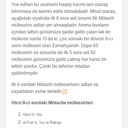
Yox edilən bu əsərlərin həqiqi həcmi tam olaraq
bilinməsə də təxmin edilə bilməkdədir. Misal olaraq,
aşağıdakı siyahıda ilk 6 əsrə aid ümumi 66 Mötəzili
müfəssirin adları yer almaqdadır. Amma bunların
içindən təfsiri günümüzə qədər gəlib çatan tək bir
müfəssir vardır. O da ki, çox sonrakı bir dövrün 6-cı
əsrin müfəssiri olan Zəmahşəridir. Digər 65
müfəssirin və xüsusilə də ilk 5 əsrə aid 62
müfəssirin günümüzə gəlib çatmış hər hansı bir
təfsiri yoxdur. Çünki bu təfsirlər ortadan
qaldırılmışdır.
İlk 6 əsrdəki Mötəzili müfəssirlərin adları və
yaşadıqları əsrlər belədir.
[2]
Hicri II-ci əsrdəki Mötəzilə müfəssirləri:
Vasıl b. Ata
əl-Fəzl b. İsa ər-Rakaşi