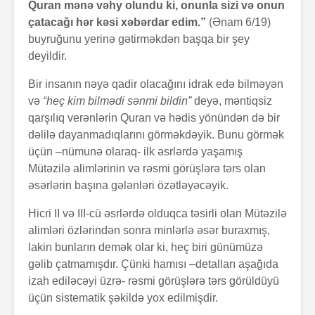
Quran mənə vəhy olundu ki, onunla sizi və onun
çatacağı hər kəsi xəbərdar edim.”
(Ənam 6/19)
buyruğunu yerinə gətirməkdən başqa bir şey
deyildir.
Bir insanın nəyə qadir olacağını idrak edə bilməyən
və
“heç kim bilmədi sənmi bildin”
deyə, məntiqsiz
qarşılıq verənlərin Quran və hədis yönündən də bir
dəlilə dayanmadıqlarını görməkdəyik. Bunu görmək
üçün –nümunə olaraq- ilk əsrlərdə yaşamış
Mütəzilə alimlərinin və rəsmi görüşlərə tərs olan
əsərlərin başına gələnləri özətləyəcəyik.
Hicri II və III-cü əsrlərdə olduqca təsirli olan Mütəzilə
alimləri özlərindən sonra minlərlə əsər buraxmış,
lakin bunların demək olar ki, heç biri günümüzə
gəlib çatmamışdır. Çünki hamısı –detalları aşağıda
izah ediləcəyi üzrə- rəsmi görüşlərə tərs görüldüyü
üçün sistematik şəkildə yox edilmişdir.