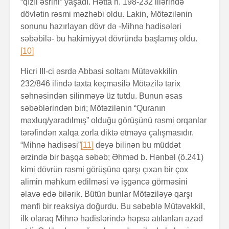
“qızıl əsrini” yaşadı. Hətta h. 198-232 illərində
dövlətin rəsmi məzhəbi oldu. Lakin, Mötəzilənin
sonunu hazırlayan dövr də -Mihnə hadisələri
səbəbilə- bu hakimiyyət dövründə başlamış oldu.
[10]
Hicri III-ci əsrdə Abbasi soltanı Mütəvəkkilin
232/846 ilində taxta keçməsilə Mötəzilə tarix
səhnəsindən silinməyə üz tutdu. Bunun əsas
səbəblərindən biri; Mötəzilənin “Quranın
məxluq/yaradılmış” olduğu görüşünü rəsmi orqanlar
tərəfindən xalqa zorla diktə etməyə çalışmasıdır.
“Mihnə hadisəsi”
[11]
deyə bilinən bu müddət
ərzində bir başqa səbəb; Əhməd b. Hənbəl (ö.241)
kimi dövrün rəsmi görüşünə qarşı çıxan bir çox
alimin məhkum edilməsi və işgəncə görməsini
əlavə edə bilərik. Bütün bunlar Mötəziləyə qarşı
mənfi bir reaksiya doğurdu. Bu səbəblə Mütəvəkkil,
ilk olaraq Mihnə hadislərində həpsə atılanları azad