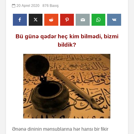
20 Aprel 2020
876 Baxış
Bü günə qədər heç kim bilmədi, bizmi
bildik?
Ənənə dininin mənsublarına hər hansı bir fikir