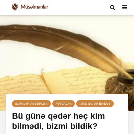
ELANLAR-XƏBƏRLƏR
FƏTVALAR
İMAN-ƏQIDƏ-IBADƏT
Bü günə qədər heç kim
bilmədi, bizmi bildik?