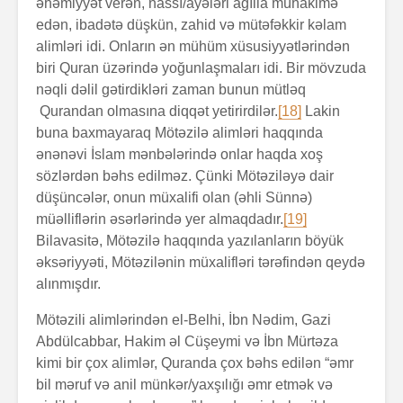
əhəmiyyət verən, nassı/ayələri ağılla mühakimə
edən, ibadətə düşkün, zahid və mütəfəkkir kəlam
alimləri idi. Onların ən mühüm xüsusiyyətlərindən
biri Quran üzərində yoğunlaşmaları idi. Bir mövzuda
nəqli dəlil gətirdikləri zaman bunun mütləq
Qurandan olmasına diqqət yetirirdilər.
[18]
Lakin
buna baxmayaraq Mötəzilə alimləri haqqında
ənənəvi İslam mənbələrində onlar haqda xoş
sözlərdən bəhs edilməz. Çünki Mötəziləyə dair
düşüncələr, onun müxalifi olan (əhli Sünnə)
müəlliflərin əsərlərində yer almaqdadır.
[19]
Bilavasitə, Mötəzilə haqqında yazılanların böyük
əksəriyyəti, Mötəzilənin müxalifləri tərəfindən qeydə
alınmışdır.
Mötəzili alimlərindən el-Belhi, İbn Nədim, Gazi
Abdülcabbar, Hakim əl Cüşeymi və İbn Mürtəza
kimi bir çox alimlər, Quranda çox bəhs edilən “əmr
bil məruf və anil münkər/yaxşılığı əmr etmək və