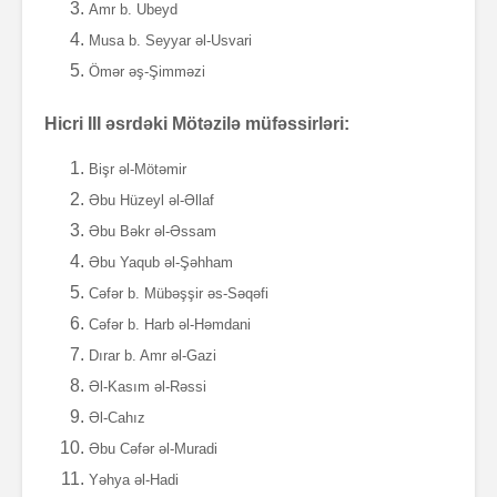
Amr b. Ubeyd
Musa b. Seyyar əl-Usvari
Ömər əş-Şimməzi
Hicri III əsrdəki Mötəzilə müfəssirləri:
Bişr əl-Mötəmir
Əbu Hüzeyl əl-Əllaf
Əbu Bəkr əl-Əssam
Əbu Yaqub əl-Şəhham
Cəfər b. Mübəşşir əs-Səqəfi
Cəfər b. Harb əl-Həmdani
Dırar b. Amr əl-Gazi
Əl-Kasım əl-Rəssi
Əl-Cahız
Əbu Cəfər əl-Muradi
Yəhya əl-Hadi