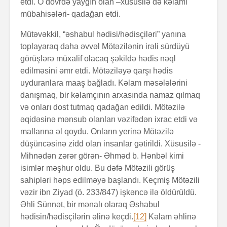
etdi. O dövrdə yayğın olan –xüsusilə də kəlami
mübahisələri- qadağan etdi.
Mütəvəkkil, “əshabul hədisi/hədisçiləri” yanına
toplayaraq daha əvvəl Mötəzilənin irəli sürdüyü
görüşlərə müxalif olacaq şəkildə hədis nəql
edilməsini əmr etdi. Mötəziləyə qarşı hədis
uyduranlara maaş bağladı. Kəlam məsələlərini
danışmaq, bir kəlamçının arxasında namaz qılmaq
və onları dost tutmaq qadağan edildi. Mötəzilə
əqidəsinə mənsub olanları vəzifədən ixrac etdi və
mallarına əl qoydu. Onların yerinə Mötəzilə
düşüncəsinə zidd olan insanlar gətirildi. Xüsusilə -
Mihnədən zərər görən- Əhməd b. Hənbəl kimi
isimlər məşhur oldu. Bu dəfə Mötəzili görüş
sahipləri həps edilməyə başlandı. Keçmiş Mötəzili
vəzir ibn Ziyad (ö. 233/847) işkəncə ilə öldürüldü.
Əhli Sünnət, bir mənalı olaraq Əshabul
hədisin/hədisçilərin əlinə keçdi.
[12]
Kəlam əhlinə