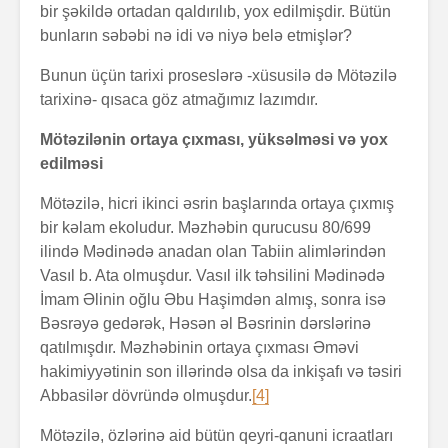
bir şəkildə ortadan qaldırılıb, yox edilmişdir. Bütün
bunların səbəbi nə idi və niyə belə etmişlər?
Bunun üçün tarixi proseslərə -xüsusilə də Mötəzilə
tarixinə- qısaca göz atmağımız lazımdır.
Mötəzilənin ortaya çıxması, yüksəlməsi və yox
edilməsi
Mötəzilə, hicri ikinci əsrin başlarında ortaya çıxmış
bir kəlam ekoludur. Məzhəbin qurucusu 80/699
ilində Mədinədə anadan olan Tabiin alimlərindən
Vasıl b. Ata olmuşdur. Vasıl ilk təhsilini Mədinədə
İmam Əlinin oğlu Əbu Haşimdən almış, sonra isə
Bəsrəyə gedərək, Həsən əl Bəsrinin dərslərinə
qatılmışdır. Məzhəbinin ortaya çıxması Əməvi
hakimiyyətinin son illərində olsa da inkişafı və təsiri
Abbasilər dövründə olmuşdur.
[4]
Mötəzilə, özlərinə aid bütün qeyri-qanuni icraatları