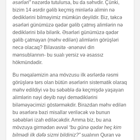
əsərləri”
nəzərdə tutulursa, bu da səhvdir. Çünki,
bizim 14 əsrdir gəlib keçmiş minlərlə alimin nə
dediklərini bilməyimiz mümkün deyildir. Biz, təkcə
əsərləri günümüzə qədər gəlib çatmış alimlərin nə
dediklərini bilə bilərik. Əsərləri günümüzə qədər
gəlib çatmayan (məhv edilən) alimlərin görüşləri
necə olacaq? Bilavasitə -ənənəvi din
mənsublarının- bu sualı yersiz və əsassız
hökmündədir.
Bu məqaləmizin ana mövzusu ilk əsrlərdə rəsmi
görüşlərə tərs olan bütün əsərlərin sistematik olaraq
məhv edildiyi və bu səbəblə də keçmişdə yaşayan
alimlərin nəyi deyib nəyi demədiklərini
biləməyəcimizi göstərməkdir. Birazdan məhv edilən
bu əsərlərə bəzi misallar veriləcək və bunun
səbəbləri izah ediləcəkdir. Amma biz, bu ana
mövzuya girmədən əvvəl
“bu günə qədər heç kim
bilmədi ilk dəfə sizmi bildiniz?”
sualının Quran və