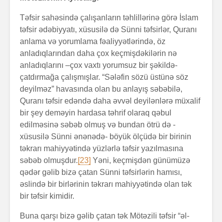
Təfsir sahəsində çalışanların təhlillərinə görə İslam
təfsir ədəbiyyatı, xüsusilə də Sünni təfsirlər, Quranı
anlama və yorumlama fəaliyyətlərində, öz
anladıqlarından daha çox keçmişdəkilərin nə
anladıqlarını –çox vaxtı yorumsuz bir şəkildə-
çatdırmağa çalışmışlar. “Sələfin sözü üstünə söz
deyilməz” havasında olan bu anlayış səbəbilə,
Quranı təfsir edəndə daha əvvəl deyilənlərə müxalif
bir şey deməyin hardasa təhrif olaraq qəbul
edilməsinə səbəb olmuş və bundan ötrü də -
xüsusilə Sünni ənənədə- böyük ölçüdə bir birinin
təkrarı mahiyyətində yüzlərlə təfsir yazılmasına
səbəb olmuşdur.
[23]
Yəni, keçmişdən günümüzə
qədər gəlib bizə çatan Sünni təfsirlərin hamısı,
əslində bir birlərinin təkrarı mahiyyətində olan tək
bir təfsir kimidir.
Buna qarşı bizə gəlib çatan tək Mötəzili təfsir “əl-