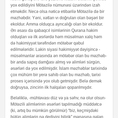
yox edildiyini Mötəzilə nümunəsi üzərindən izah
etməkdir. Necə olsa nəticə etibarilə Mötəzilə də bir
məzhəbdir. Yəni, xətları vı doğruları olan bəşəri bir
ekoldur. Amma olduqca ayrıcalığı olan bir ekoldur.
Ən əsası da qabaqcıl isimlərinin Qurana hakim
olduqları və ilk əsrlərdə həm müsəlman xalq həm
də hakimiyyət tərəfindən mötəbər qəbul
edilmələridir. Lakin siyasi hakimiyyət dəyişincə -
müsəlmanlar arasında ən mötəbər olan bu məzhəb-
bir anda sapıq damğası almış və alimləri sürgün,
əsərləri də yox edilmişdir. İslam məzhəblər tarixində
çox mühüm bir yerə sahib olan bu məzhəb, tarixi
proses içərisində yox olub getmişdir. Belə demək
doğruysa, zincirin ilk halqaları qoparılmışdır.
Beləliklə, -mühtəvası düz və ya səhv, nə olur olsun-
Mötəzili alimlərinin əsərləri tapılmadığı müddətcə
(ki, artıq bu mümkün görülmür) “biz, keçmişdəki
bütün alimlərin nə dediyini bilirik” mənasına gələn