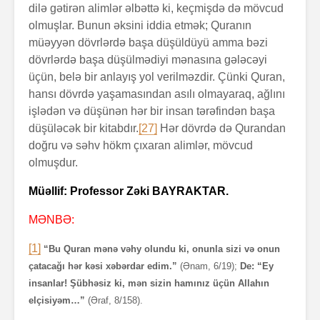
dilə gətirən alimlər əlbəttə ki, keçmişdə də mövcud
olmuşlar. Bunun əksini iddia etmək; Quranın
müəyyən dövrlərdə başa düşüldüyü amma bəzi
dövrlərdə başa düşülmədiyi mənasına gələcəyi
üçün, belə bir anlayış yol verilməzdir. Çünki Quran,
hansı dövrdə yaşamasından asılı olmayaraq, ağlını
işlədən və düşünən hər bir insan tərəfindən başa
düşüləcək bir kitabdır.
[27]
Hər dövrdə də Qurandan
doğru və səhv hökm çıxaran alimlər, mövcud
olmuşdur.
Müəllif: Professor Zəki BAYRAKTAR.
MƏNBƏ:
[1]
“Bu Quran mənə vəhy olundu ki, onunla sizi və onun
çatacağı hər kəsi xəbərdar edim.”
(Ənam, 6/19);
De: “Ey
insanlar! Şübhəsiz ki, mən sizin hamınız üçün Allahın
elçisiyəm…”
(Əraf, 8/158).