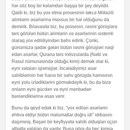
hər söz boş bir kəlamdan başqa bir şey deyildir.
Qaldı ki, biz bu yox etmə prosesinin təkcə Mötəzili
alimlərin əsərlərinə məxsus bir hal olduğunu da
demirik. Bilavasitə biz, bu prosesin, rəsmi görüşlərə
tərs görülən bütün alimlərin və əsərlərinin sistemli
olaraq yox edildiyindən bəhs edirik. Çünki,
günümüzə qədər gələn bütün rəsmi görüşləri nəql
edən əsərlər, Qurana tərs mövzularda (Nəbi və
Rəsul nümunəsində olduğu kimi) demək olar ki,
eyni xətaları işləmişlər. İncələdiyimiz əsər
sahiblərinin hər hansı bir səhv görüşdə hamısının
eyni yolu izlədiklərini görməkdəyik ki, bu da bizə
onların eyni gücdən və eyni mənbədən
bəsləndiklərinə əsas verir.
Bunu da qeyd edək ki biz, “yox edilən əsərlərin
ehtiva etdiyi bütün məlumatlar doğru idi” iddiasını
daşımırıq. Bəşəri bir keyfiyyətə sahib olduqları üçün
əlbəttə xətaları da vardır. Buna görə də heç kimsə