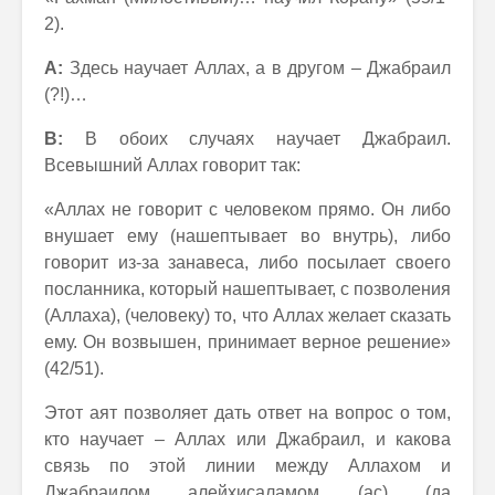
2).
А:
Здесь научает Аллах, а в другом – Джабраил
(?!)…
В:
В обоих случаях научает Джабраил.
Всевышний Аллах говорит так:
«Аллах не говорит с человеком прямо. Он либо
внушает ему (нашептывает во внутрь), либо
говорит из-за занавеса, либо посылает своего
посланника, который нашептывает, с позволения
(Аллаха), (человеку) то, что Аллах желает сказать
ему. Он возвышен, принимает верное решение»
(42/51).
Этот аят позволяет дать ответ на вопрос о том,
кто научает – Аллах или Джабраил, и какова
связь по этой линии между Аллахом и
Джабраилом алейхисаламом (ас) (да