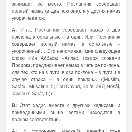
занимает ее место. Посланник совершает
полный намаз (в два поклона), а у других намаз
укорачивается.
А:
Итак, Посланник совершает намаз в два
поклона, а остальные – в один. Или: Посланник
совершает полный намаз, а остальные –
укороченный… Это напоминает мне следующее
слово Ибн Аббаса: «Аллах, говоря словами
Пророка, предписывает намаз в четыре поклона,
для тех, кто не в пути, в два поклона – в пути и в
случае страха – в один поклон». ((Müslim,
Salâtü’l-Müsafirin, 5; Ebu Davud, Salât, 287; Nesâî,
Taksîru’s-Salât, 1.))
В:
Этот хадис вместе с другими хадисами и
приведенными выше аятами находится в
полном соответствии.
А:
И сторонники масхаба Ханефи тоже