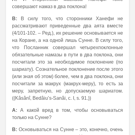
совершают намаз в два поклона!
В:
В силу того, что сторонники Ханефи не
рассматривают приведенные два аята вместе
(4/101-102. – Ред.), их решение основывается не
на Коране, а на одной лишь Сунне. В силу того,
что Посланник совершал четырехпоклонные
обязательные намазы в пути в два поклона, они
посчитали это за необходимое поклонение (по
шариату). Сознательное поклонение после этого
(или зная об этом) более, чем в два поклона, они
посчитали за макрух (макрух-меру), то есть за
меру, запретную, но допускаемую шариатом.
((Kâsânî, Bedâiu’s-Sanâi, c. I, s. 91.))
А:
А какой вред в том, чтобы основываться
только на Сунне?
В:
Основываться на Сунне – это, конечно, очень