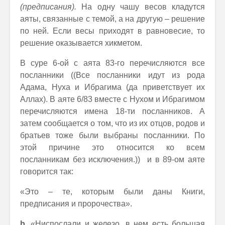
(предписания).
На одну чашу весов кладутся
аяты, связанные с темой, а на другую – решение
по ней. Если весы приходят в равновесие, то
решение оказывается хикметом.
В суре 6-ой с аята 83-го перечисляются все
посланники ((Все посланники идут из рода
Адама, Нуха и Ибрагима (да приветствует их
Аллах). В аяте 6/83 вместе с Нухом и Ибрагимом
перечисляются имена 18-ти посланников. А
затем сообщается о том, что из их отцов, родов и
братьев тоже были выбраны посланники. По
этой причине это относится ко всем
посланникам без исключения.)) и в 89-ом аяте
говорится так:
«Это – те, которым были даны Книги,
предписания и пророчества».
b.
«Ниспослали и железо, в нем есть большая