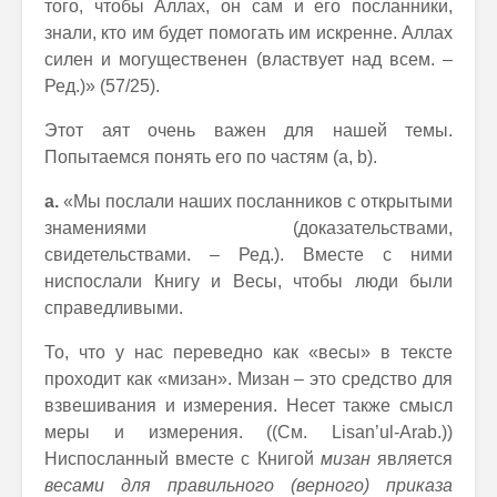
того, чтобы Аллах, он сам и его посланники,
знали, кто им будет помогать им искренне. Аллах
силен и могущественен (властвует над всем. –
Ред.)» (57/25).
Этот аят очень важен для нашей темы.
Попытаемся понять его по частям (а, b).
а.
«Мы послали наших посланников с открытыми
знамениями (доказательствами,
свидетельствами. – Ред.). Вместе с ними
ниспослали Книгу и Весы, чтобы люди были
справедливыми.
То, что у нас переведно как «весы» в тексте
проходит как «мизан». Мизан – это средство для
взвешивания и измерения. Несет также смысл
меры и измерения. ((См. Lisan’ul-Arab.))
Ниспосланный вместе с Книгой
мизан
является
весами для правильного (верного) приказа