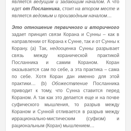
является
ведущим и задающим началом
. А что
идет
от Посланника
, стоит
на втором месте
и
является
ведомым и производным началом
…
Это отношение первичного и вторичного
задает принцип связи Корана и Сунны – как в
направлении от Корана к Сунне, так и от Сунны к
Корану. (а) Так,
недооценка
Сунны разрывает
связь между коранической практикой
Посланника и самим Кораном. Коран
оказывается сам по себе, а эта практика – сама
по себе. Хотя Коран дан именно для этой
практики… (b)
Обожествление
Посланника
приводит к тому, что Сунна ставится перед
Кораном. А так как это делается еще и на почве
суфического мышления, то разрыв между
Кораном и Сунной отливается в разрыв между
иррационально-мистическим (суфизм) и
рациональным (Коран) мышлением…