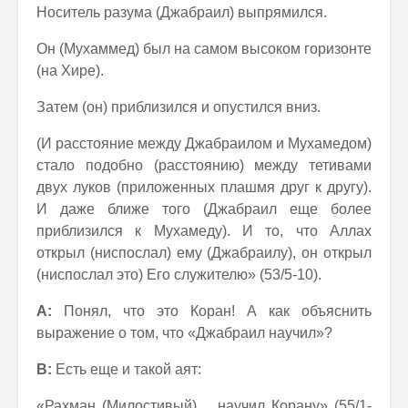
Носитель разума (Джабраил) выпрямился.
Он (Мухаммед) был на самом высоком горизонте
(на Хире).
Затем (он) приблизился и опустился вниз.
(И расстояние между Джабраилом и Мухамедом)
стало подобно (расстоянию) между тетивами
двух луков (приложенных плашмя друг к другу).
И даже ближе того (Джабраил еще более
приблизился к Мухамеду). И то, что Аллах
открыл (ниспослал) ему (Джабраилу), он открыл
(ниспослал это) Его служителю» (53/5-10).
А:
Понял, что это Коран! А как объяснить
выражение о том, что «Джабраил научил»?
В:
Есть еще и такой аят:
«Рахман (Милостивый)… научил Корану» (55/1-