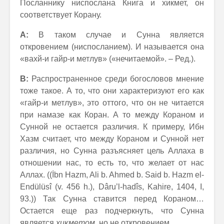
Посланнику ниспослана Книга и хикмет, он
соответствует Корану.
А:
В таком случае и Сунна является
откровением (ниспосланием). И называется она
«вахй-и гайр-и метлув» («нечитаемой». – Ред.).
В:
Распространенное среди богословов мнение
тоже такое. А то, что они характеризуют его как
«гайр-и метлув», это оттого, что он не читается
при намазе как Коран. А то между Кораном и
Сунной не остается различия. К примеру, Ибн
Хазм считает, что между Кораном и Сунной нет
различия, но Сунна разъясняет цель Аллаха в
отношении нас, то есть то, что желает от нас
Аллах. ((İbn Hazm, Ali b. Ahmed b. Said b. Hazm el-
Endülüsî (v. 456 h.), Dâru’l-hadîs, Kahire, 1404, I,
93.)) Так Сунна ставится перед Кораном…
Остается еще раз подчеркнуть, что Сунна
является
хикметом
, но не откровением.