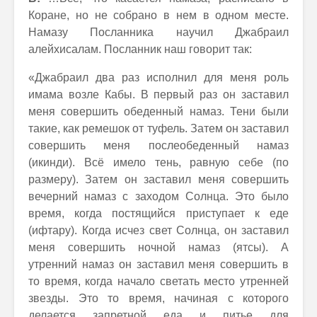
Коране, но не собрано в нем в одном месте.
Намазу Посланника научил Джабраил
алейхисалам. Посланник наш говорит так:
«Джабраил два раз исполнил для меня роль
имама возле Кабы. В первый раз он заставил
меня совершить обеденный намаз. Тени были
такие, как ремешок от туфель. Затем он заставил
совершить меня послеобеденный намаз
(икинди). Всё имело тень, равную себе (по
размеру). Затем он заставил меня совершить
вечерний намаз с заходом Солнца. Это было
время, когда постящийся приступает к еде
(ифтару). Когда исчез свет Солнца, он заставил
меня совершить ночной намаз (ятсы). А
утренний намаз он заставил меня совершить в
то время, когда начало светать место утренней
звезды. Это то время, начиная с которого
делается запретной еда и питье для