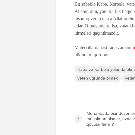
Bu səbəblə Kəbə, Kərbəla, vət
Allahın dini, yəni bir tək həqiq
insanlıq verən təkcə Allahın din
edər. Olmayanların isə, vətəni b
itirmələri qaçınılmazdır.
Materiallardan istifadə zamanı
m
hüquqları qorunur.
Kəbə və Kərbəla yolunda ölm
vətən uğrunda ölmək
vətə
Müharibədə əsir düşənlə
müsəlman olsalar, azadlı
qovuşurlarmı?