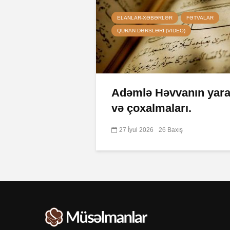
ELANLAR-XƏBƏRLƏR
FƏTVALAR
QURAN DƏRSLƏRI (VIDEO)
Adəmlə Həvvanın yarad
və çoxalmaları.
27 İyul 2026
26 Baxış