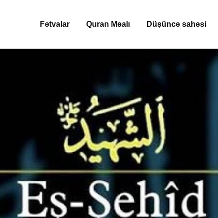
Fətvalar
Quran Məalı
Düşüncə sahəsi