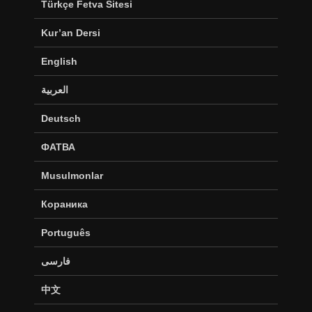
Türkçe Fetva Sitesi
Kur’an Dersi
English
العربية
Deutsch
ФАТВА
Musulmonlar
Кораника
Português
فارسی
中文