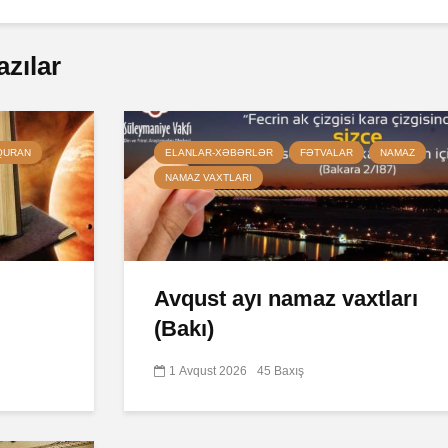
azılar
QURAN
ELANLAR-XƏBƏRLƏR
FƏTVALAR
NAMAZ
NAMAZ VAXTLARI
Avqust ayı namaz vaxtları
(Bakı)
1 Avqust 2026
45 Baxış