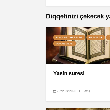
Diqqətinizi çəkəcək y
ELANLAR-XƏBƏRLƏR
FƏTVALAR
QURAN MƏALI
Yasin surəsi
7 Avqust 2026
11 Baxış