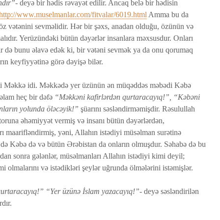
ndır”-
deyə bir hədis rəvayət edilir. Ancaq belə bir hədisin
yaradılı
http://www.muselmanlar.com/fitvalar/6019.html
Amma bu da
Səcdə surəsi
çoxalma
tə öz vətənini sevməlidir. Hər bir şəxs, anadan olduğu, özünün və
12 İyun 2026
27 İyu
malıdır. Yerüzündəki bütün dəyərlər insanlara məxsusdur. Onları
52 Baxış
80 Baxış
26 Baxış
Bir də bunu əlavə edək ki, bir vətəni sevmək ya da onu qorumaq
Bir işə, şirkətə pul
Fatir su
ın keyfiyyətinə görə dəyişə bilər.
ƏDƏ
qoyub qazancından
24 İyu
pay almaq faiz
18 Baxış
əni Məkkə idi. Məkkədə yer üzünün ən müqəddəs məbədi Kəbə
olmazmı?
səlam heç bir dəfə
“Məkkəni kafirlərdən qurtaracayıq!”, “Kəbəni
5 İyun 2026
nların yolunda öləcəyik!”
şüarını səsləndirməmişdir. Rəsulullah
36 Baxış
ktoruna əhəmiyyət vermiş və insanı bütün dəyərlərdən,
ı maarifləndirmiş, yəni, Allahın istədiyi müsəlman surətinə
də Kəbə də və bütün Ərəbistan da onların olmuşdur. Səhabə də bu
dan sonra gələnlər, müsəlmanları Allahın istədiyi kimi deyil;
imi olmalarını və istədikləri şeylər uğrunda ölmələrini istəmişlər.
urtaracayıq!” “Yer üzünə İslam yazacayıq!”-
deyə səsləndirilən
rdır.