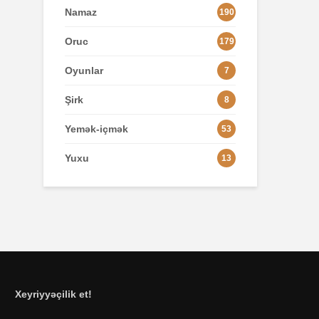
Namaz
190
Oruc
179
Oyunlar
7
Şirk
8
Yemək-içmək
53
Yuxu
13
Xeyriyyəçilik et!