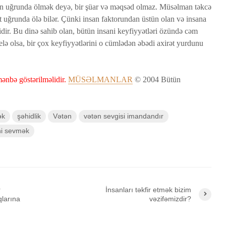
ən uğrunda ölmək deyə, bir şüar və məqsəd olmaz. Müsəlman təkcə
ət uğrunda ölə bilər. Çünki insan faktorundan üstün olan və insana
idir. Bu dinə sahib olan, bütün insani keyfiyyətləri özündə cəm
elə olsa, bir çox keyfiyyətlərini o cümlədən əbədi axirət yurdunu
ənbə göstərilməlidir.
MÜSƏLMANLAR
© 2004 Bütün
ək
şəhidlik
Vətən
vətən sevgisi imandandır
ni sevmək
r
İnsanları təkfir etmək bizim
qlarına
vəzifəmizdir?