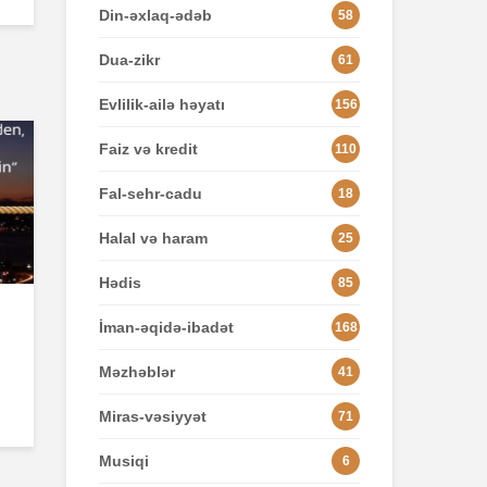
Din-əxlaq-ədəb
58
Dua-zikr
61
Evlilik-ailə həyatı
156
Faiz və kredit
110
Fal-sehr-cadu
18
Halal və haram
25
Hədis
85
İman-əqidə-ibadət
168
Məzhəblər
41
Miras-vəsiyyət
71
Musiqi
6