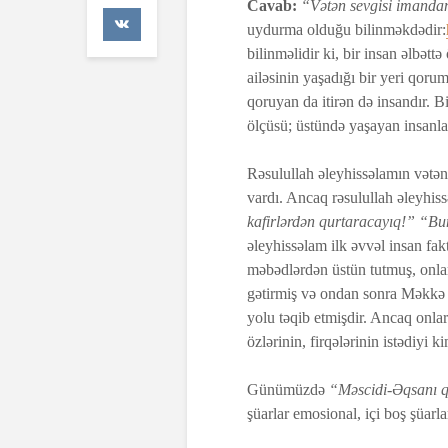
Cavab:
“Vətən sevgisi imanda
40 Baxış
uydurma olduğu bilinməkdədir:
bilinməlidir ki, bir insan əlbət
Faiz nədir?
ailəsinin yaşadığı bir yeri qoru
7 İyul 2026
qoruyan da itirən də insandır. 
ölçüsü; üstündə yaşayan insanlar
AŞURA BAR
26 İyun 2026
Rəsulullah əleyhissəlamın vət
47 Baxış
vardı. Ancaq rəsulullah əleyhis
kafirlərdən qurtaracayıq!” “Bu
əleyhissəlam ilk əvvəl insan fa
məbədlərdən üstün tutmuş, onlar
gətirmiş və ondan sonra Məkkə 
yolu təqib etmişdir. Ancaq onlar
özlərinin, firqələrinin istədiyi k
Günümüzdə
“Məscidi-Əqsanı q
şüarlar emosional, içi boş şüarla