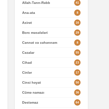
Allah-Tanrı-Rəbb
41
Ana-ata
8
Axirət
16
Borc məsələləri
29
Cənnət və cəhənnəm
8
Cəzalar
55
Cihad
23
Cinlər
17
Cinsi həyat
50
Cümə namazı
36
Dəstəmaz
64