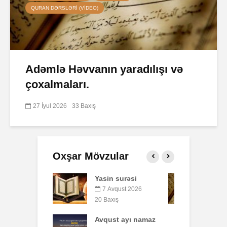
QURAN DƏRSLƏRI (VIDEO)
Adəmlə Həvvanın yaradılışı və
çoxalmaları.
27 İyul 2026
33 Baxış
Oxşar Mövzular
 surəsi
Qeyri-müsəlmanı
Ə
öldürən bir
qust 2026
müsəlmana qisas
ış
7
cəzası tətbiq
edilərmi?
t ayı namaz
P