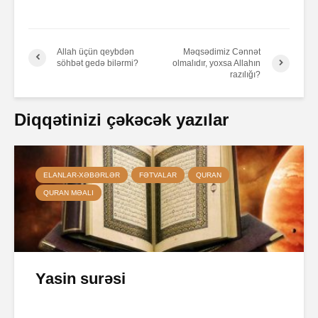
Allah üçün qeybdən
Məqsədimiz Cənnət
söhbət gedə bilərmi?
olmalıdır, yoxsa Allahın
razılığı?
Diqqətinizi çəkəcək yazılar
ELANLAR-XƏBƏRLƏR
FƏTVALAR
QURAN
QURAN MƏALI
Yasin surəsi