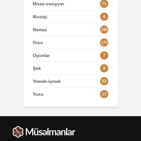
Miras-vəsiyyət
71
Musiqi
6
Namaz
190
Oruc
179
Oyunlar
7
Şirk
8
Yemək-içmək
53
Yuxu
13