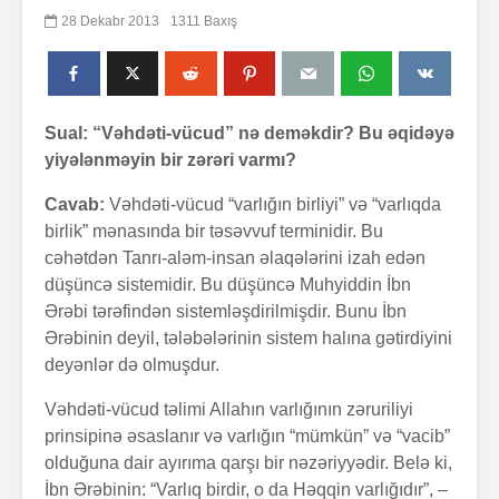
28 Dekabr 2013
1311 Baxış
Sual: “Vəhdəti-vücud” nə deməkdir? Bu əqidəyə
yiyələnməyin bir zərəri varmı?
Cavab:
Vəhdəti-vücud “varlığın birliyi” və “varlıqda
birlik” mənasında bir təsəvvuf terminidir. Bu
cəhətdən Tanrı-aləm-insan əlaqələrini izah edən
düşüncə sistemidir. Bu düşüncə Muhyiddin İbn
Ərəbi tərəfindən sistemləşdirilmişdir. Bunu İbn
Ərəbinin deyil, tələbələrinin sistem halına gətirdiyini
deyənlər də olmuşdur.
Vəhdəti-vücud təlimi Allahın varlığının zəruriliyi
prinsipinə əsaslanır və varlığın “mümkün” və “vacib”
olduğuna dair ayırıma qarşı bir nəzəriyyədir. Belə ki,
İbn Ərəbinin: “Varlıq birdir, o da Həqqin varlığıdır”, –