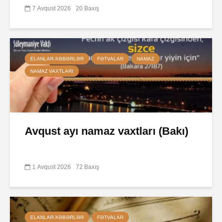
7 Avqust 2026
20 Baxış
ELANLAR-XƏBƏRLƏR
FƏTVALAR
NAMAZ
NAMAZ VAXTLARI
Avqust ayı namaz vaxtları (Bakı)
1 Avqust 2026
72 Baxış
ELANLAR-XƏBƏRLƏR
FƏTVALAR