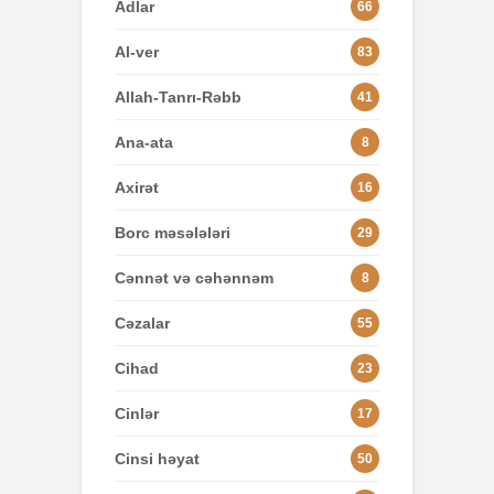
Adlar
66
Al-ver
83
Allah-Tanrı-Rəbb
41
Ana-ata
8
Axirət
16
Borc məsələləri
29
Cənnət və cəhənnəm
8
Cəzalar
55
Cihad
23
Cinlər
17
Cinsi həyat
50