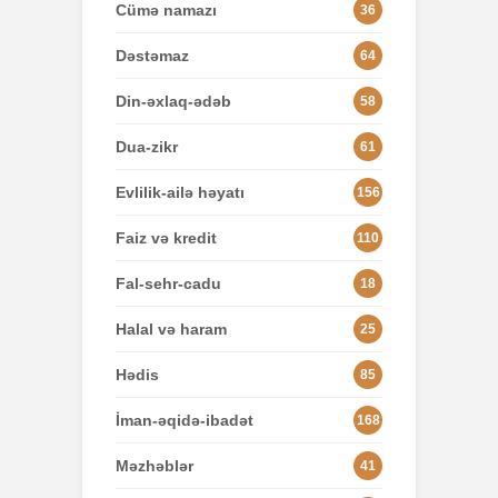
Cümə namazı
36
Dəstəmaz
64
Din-əxlaq-ədəb
58
Dua-zikr
61
Evlilik-ailə həyatı
156
Faiz və kredit
110
Fal-sehr-cadu
18
Halal və haram
25
Hədis
85
İman-əqidə-ibadət
168
Məzhəblər
41