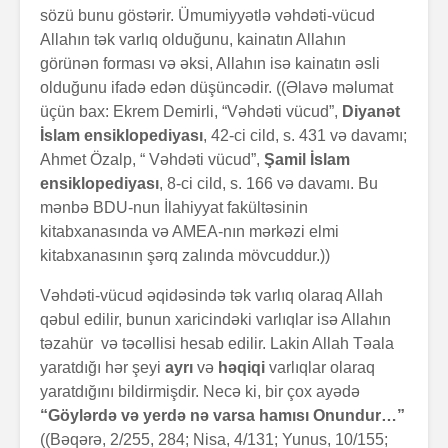
sözü bunu göstərir. Ümumiyyətlə vəhdəti-vücud
Allahın tək varlıq olduğunu, kainatın Allahın
görünən forması və əksi, Allahın isə kainatın əsli
olduğunu ifadə edən düşüncədir. ((Əlavə məlumat
üçün bax: Ekrem Demirli, “Vəhdəti vücud”,
Diyanət
İslam ensiklopediyası
, 42-ci cild, s. 431 və davamı;
Ahmet Özalp, “ Vəhdəti vücud”,
Şamil İslam
ensiklopediyası
, 8-ci cild, s. 166 və davamı. Bu
mənbə BDU-nun İlahiyyat fakültəsinin
kitabxanasında və AMEA-nın mərkəzi elmi
kitabxanasının şərq zalında mövcuddur.))
Vəhdəti-vücud əqidəsində tək varlıq olaraq Allah
qəbul edilir, bunun xaricindəki varlıqlar isə Allahın
təzahür və təcəllisi hesab edilir. Lakin Allah Təala
yaratdığı hər şeyi
ayrı
və
həqiqi
varlıqlar olaraq
yaratdığını bildirmişdir. Necə ki, bir çox ayədə
“Göylərdə və yerdə nə varsa hamısı Onundur…”
((Bəqərə, 2/255, 284; Nisa, 4/131; Yunus, 10/155;