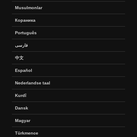
Musulmonlar
Кораника
Português
فارسی
中文
Español
Nederlandse taal
Kurdî
Dansk
Magyar
Türkmence