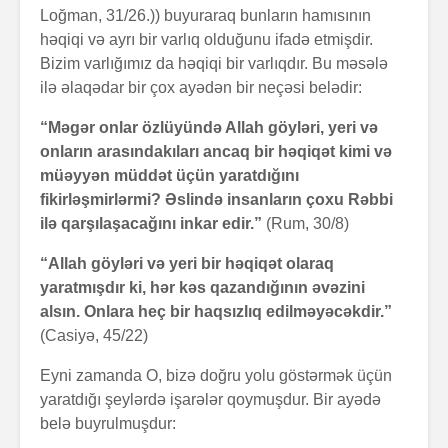
Loğman, 31/26.)) buyuraraq bunların hamısının
həqiqi və ayrı bir varlıq olduğunu ifadə etmişdir.
Bizim varlığımız da həqiqi bir varlıqdır. Bu məsələ
ilə əlaqədar bir çox ayədən bir neçəsi belədir:
“Məgər onlar özlüyündə Allah göyləri, yeri və
onların arasındakıları ancaq bir həqiqət kimi və
müəyyən müddət üçün yaratdığını
fikirləşmirlərmi? Əslində insanların çoxu Rəbbi
ilə qarşılaşacağını inkar edir.”
(Rum, 30/8)
“Allah göyləri və yeri bir həqiqət olaraq
yaratmışdır ki, hər kəs qazandığının əvəzini
alsın. Onlara heç bir haqsızlıq edilməyəcəkdir.”
(Casiyə, 45/22)
Eyni zamanda O, bizə doğru yolu göstərmək üçün
yaratdığı şeylərdə işarələr qoymuşdur. Bir ayədə
belə buyrulmuşdur: