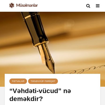
FƏTVALAR
TƏSƏVVÜF-TƏRIQƏT
“Vəhdəti-vücud” nə
deməkdir?