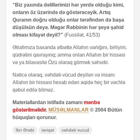
“Biz yaxında dəlillərimizi hər yerdə olduğu kimi,
onların öz üzərində də göstərəcəyik. Artıq
Quranın doğru olduğu onlar tərəfindən də başa
düşülsün deyə. Məgər Rəbbinin hər şeyə şahid
olması kifayət deyil?”
(Fussilət, 41/53)
Ətrafımıza baxanda əlbəttə Allahın varlığını, birliyini,
qüdrətini qavrayırıq; amma onları Allahın bir hissəsi
və ya bilavasitə Özü olaraq görmək səhvdir.
Nəticə olaraq, vəhdəti-vücud deyilən və insanı
Allahın bir hissəsi hesab edən əqidə heç bir vəchlə
qəbul edilə bilməz.
Materiallardan istifadə zamanı
mənbə
göstərilməlidir.
MÜSƏLMANLAR
© 2004 Bütün
hüquqları qorunur.
İbn Ərəbi
təriqət
vəhdəti vucud