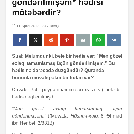
göndərilmişəm” hədisi
mötəbərdir?
11 Aprel 2013
372 Baxış
Sual: Məlumdur ki, belə bir hədis var: “Mən gözəl
əxlaqı tamamlamaq üçün göndərilmişəm.” Bu
hədis nə dərəcədə düzgündür? Quranda
bununla müvafiq olan bir hökm var?
Cavab:
Bəli, peyğəmbərimizdən (s. a. v.) belə bir
hədis nəql edilmişdir:
“Mən gözəl əxlaqı tamamlamaq üçün
göndərilmişəm.”
((Muvatta,
Hüsnü-l-xulq,
8; Əhməd
ibn Hənbəl, 2/381.))