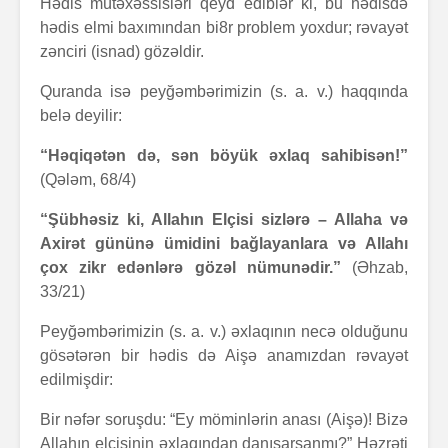
Hədis mütəxəssisləri qeyd ediblər ki, bu hədisdə
hədis elmi baxımından bi8r problem yoxdur; rəvayət
zənciri (isnad) gözəldir.
Quranda isə peyğəmbərimizin (s. a. v.) haqqında
belə deyilir:
“Həqiqətən də, sən böyük əxlaq sahibisən!”
(Qələm, 68/4)
“Şübhəsiz ki, Allahın Elçisi sizlərə – Allaha və
Axirət gününə ümidini bağlayanlara və Allahı
çox zikr edənlərə gözəl nümunədir.”
(Əhzab,
33/21)
Peyğəmbərimizin (s. a. v.) əxlaqının necə olduğunu
gösətərən bir hədis də Aişə anamızdan rəvayət
edilmişdir:
Bir nəfər soruşdu: “Ey möminlərin anası (Aişə)! Bizə
Allahın elçisinin əxlaqından danışarsanmı?” Həzrəti