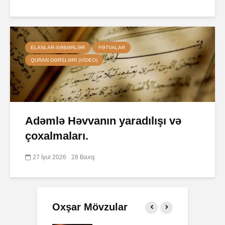
ELANLAR-XƏBƏRLƏR
FƏTVALAR
QURAN DƏRSLƏRI (VIDEO)
Adəmlə Həvvanın yaradılışı və
çoxalmaları.
27 İyul 2026
28 Baxış
Oxşar Mövzular