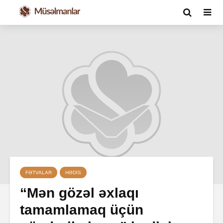
FƏTVALAR
HƏDIS
“Mən gözəl əxlaqı
tamamlamaq üçün