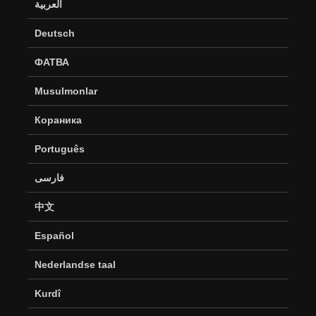
العربية
Deutsch
ФАТВА
Musulmonlar
Кораника
Português
فارسی
中文
Español
Nederlandse taal
Kurdî