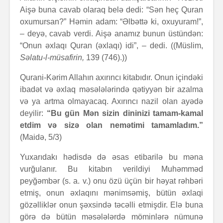
Aişə buna cavab olaraq belə dedi: “Sən heç Quran
oxumursan?” Həmin adam: “Əlbəttə ki, oxuyuram!”,
– deyə, cavab verdi. Aişə anamız bunun üstündən:
“Onun əxlaqı Quran (əxlaqı) idi”, – dedi. ((Müslim,
Səlatu-l-müsafirin,
139 (746).))
Qurani-Kərim Allahın axırıncı kitabıdır. Onun içindəki
ibadət və əxlaq məsələlərində qətiyyən bir azalma
və ya artma olmayacaq. Axırıncı nazil olan ayədə
deyilir:
“Bu gün Mən sizin dininizi tamam-kamal
etdim və sizə olan nemətimi tamamladım.”
(Maidə, 5/3)
Yuxarıdakı hədisdə də əsas etibarilə bu məna
vurğulanır. Bu kitabın verildiyi Muhəmməd
peyğəmbər (s. a. v.) onu özü üçün bir həyat rəhbəri
etmiş, onun əxlaqını mənimsəmiş, bütün əxlaqi
gözəlliklər onun şəxsində təcəlli etmişdir. Elə buna
görə də bütün məsələlərdə möminlərə nümunə