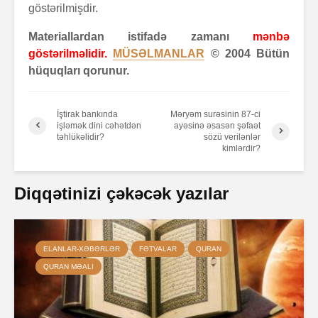
göstərilmişdir.
Materiallardan istifadə zamanı
mənbə
göstərilməlidir.
MÜSƏLMANLAR
© 2004 Bütün
hüquqları qorunur.
İştirak bankında
Məryəm surəsinin 87-ci
işləmək dini cəhətdən
ayəsinə əsasən şəfaət
təhlükəlidir?
sözü verilənlər
kimlərdir?
Diqqətinizi çəkəcək yazılar
ELANLAR-XƏBƏRLƏR
FƏTVALAR
QURAN
QURAN MƏALI