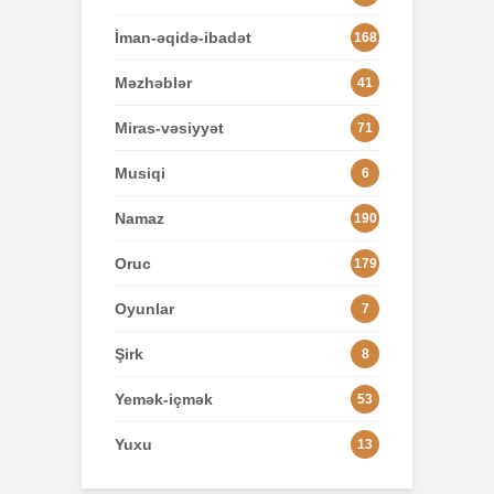
İman-əqidə-ibadət
168
Məzhəblər
41
Miras-vəsiyyət
71
Musiqi
6
Namaz
190
Oruc
179
Oyunlar
7
Şirk
8
Yemək-içmək
53
Yuxu
13