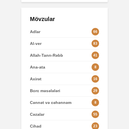
Mövzular
Adlar
66
Al-ver
83
Allah-Tanrı-Rəbb
41
Ana-ata
8
Axirət
16
Borc məsələləri
29
Cənnət və cəhənnəm
8
Cəzalar
55
Cihad
23