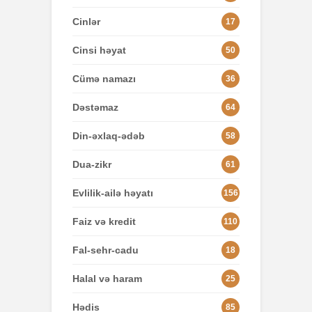
Cinlər
17
Cinsi həyat
50
Cümə namazı
36
Dəstəmaz
64
Din-əxlaq-ədəb
58
Dua-zikr
61
Evlilik-ailə həyatı
156
Faiz və kredit
110
Fal-sehr-cadu
18
Halal və haram
25
Hədis
85