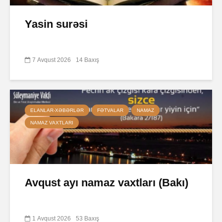
Yasin surəsi
7 Avqust 2026
14 Baxış
ELANLAR-XƏBƏRLƏR
FƏTVALAR
NAMAZ
NAMAZ VAXTLARI
Avqust ayı namaz vaxtları (Bakı)
1 Avqust 2026
53 Baxış