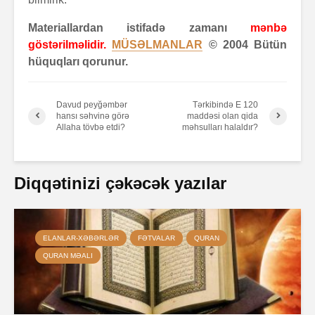
Materiallardan istifadə zamanı
mənbə
göstərilməlidir.
MÜSƏLMANLAR
© 2004 Bütün
hüquqları qorunur.
Davud peyğəmbər
Tərkibində E 120
hansı səhvinə görə
maddəsi olan qida
Allaha tövbə etdi?
məhsulları halaldır?
Diqqətinizi çəkəcək yazılar
ELANLAR-XƏBƏRLƏR
FƏTVALAR
QURAN
QURAN MƏALI