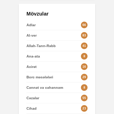
Mövzular
Adlar
66
Al-ver
83
Allah-Tanrı-Rəbb
41
Ana-ata
8
Axirət
16
Borc məsələləri
29
Cənnət və cəhənnəm
8
Cəzalar
55
Cihad
23