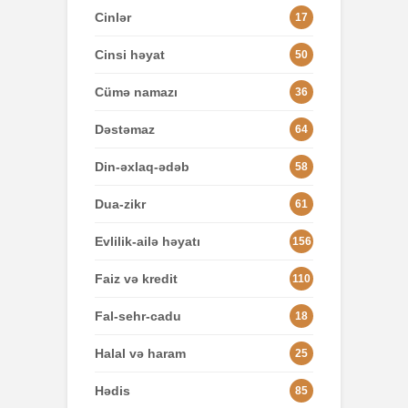
Cinlər
17
Cinsi həyat
50
Cümə namazı
36
Dəstəmaz
64
Din-əxlaq-ədəb
58
Dua-zikr
61
Evlilik-ailə həyatı
156
Faiz və kredit
110
Fal-sehr-cadu
18
Halal və haram
25
Hədis
85