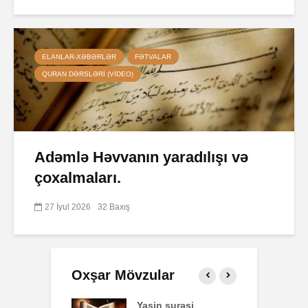
ELANLAR-XƏBƏRLƏR
FƏTVALAR
QURAN DƏRSLƏRI (VIDEO)
Adəmlə Həvvanın yaradılışı və
çoxalmaları.
27 İyul 2026
32 Baxış
Oxşar Mövzular
 surəsi
Qeyri-müsəlmanı
Ə