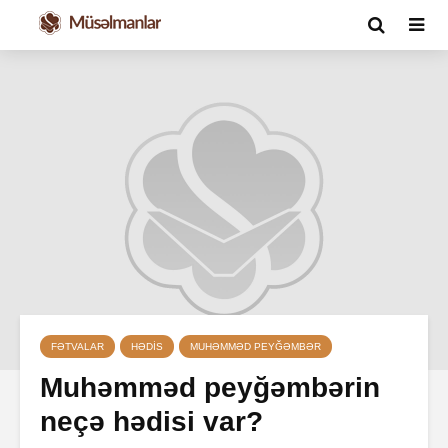
FƏTVALAR
HƏDIS
MUHƏMMƏD PEYĞƏMBƏR
Muhəmməd peyğəmbərin
neçə hədisi var?