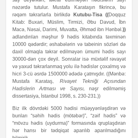
nəzərdə tutulur. Mustafa Karataşın fikrincə, bu
rəqəm təkrarlarla birlikdə
Kutubu-Tisa
((
Doqquz
Kitab: Buxari, Müslim, Tirmizi, Əbu Davud, İbn
Macə, Nəsai, Darimi, Muvatta, Əhməd ibn Hənbəl.
))
adlandırılan məşhur 9 hədis kitabında təxminən
10000 qədərdir; əshabələrin və tabeinin sözləri də
daxil olmaqla təkrar edilməyən ümumi hədis sayı
30000-dən çox deyil. Sonralar isə müxtəlif rəvayət
və yaxud təkrarlanmaq yolu ilə hədislər çoxalmış və
hicri 3-cü əsrdə 1500000 ədədə çatmışdır. ((Mənbə:
Mustafa Karataş,
Rivayet Tekniği Açısından
Hadislerin Artması ve Sayısı,
nəşr edilməmiş
dissertasiya, İstanbul 1998, s. 230-231.))
Biz ilk dövrdəki 5000 hədisi müəyyənləşdirən və
bunları “səhih hədis (mötəbər)”, “zəif hədis” və
“mövzu hədis (uydurma)” formasında qruplaşdıran
hər hansı bir tədqiqat aparılıb aparılmadığını
bilmirik.