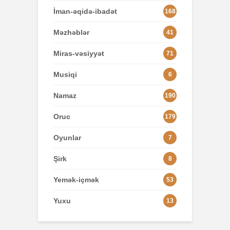
İman-əqidə-ibadət
168
Məzhəblər
41
Miras-vəsiyyət
71
Musiqi
6
Namaz
190
Oruc
179
Oyunlar
7
Şirk
8
Yemək-içmək
53
Yuxu
13