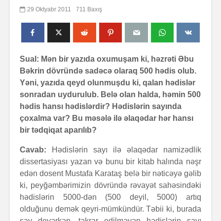
29 Oktyabr 2011
711 Baxış
Sual: Mən bir yazıda oxumuşam ki, həzrəti Əbu
Bəkrin dövründə sadəcə olaraq 500 hədis olub.
Yəni, yazıda qeyd olunmuşdu ki, qalan hədislər
sonradan uydurulub. Belə olan halda, həmin 500
hədis hansı hədislərdir? Hədislərin sayında
çoxalma var? Bu məsələ ilə əlaqədar hər hansı
bir tədqiqat aparılıb?
Cavab:
Hədislərin sayı ilə əlaqədar namizədlik
dissertasiyası yazan və bunu bir kitab halında nəşr
edən dosent Mustafa Karataş belə bir nəticəyə gəlib
ki, peyğəmbərimizin dövründə rəvayət sahəsindəki
hədislərin 5000-dən (500 deyil, 5000) artıq
olduğunu demək qeyri-mümkündür. Təbii ki, burada
say deyərkən, təkrar edilməyən hədislərin sayı