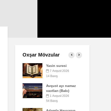
Oxşar Mövzular
in surəsi
Qeyri-müsəlmanı
öldürən bir
 Avqust 2026
müsəlmana qisas
axış
cəzası tətbiq
edilərmi?
ust ayı namaz
ları (Bakı)
17 İyul 2026
30 Baxış
 Avqust 2026
axış
Səba surəsi
mlə Həvvanın
10 İyul 2026