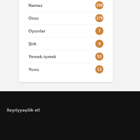
Namaz
190
Oruc
179
Oyunlar
7
Şirk
8
Yemək-içmək
53
Yuxu
13
Xeyriyyəçilik et!