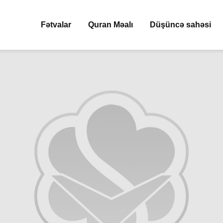
Fətvalar
Quran Məalı
Düşüncə sahəsi