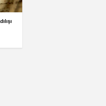
ılışı