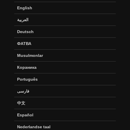
English
العربية
Deutsch
ФАТВА
Musulmonlar
Кораника
Português
فارسی
中文
Español
Nederlandse taal