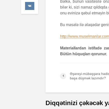
Bəlkə, bunun vasitəsilə o
41 Baxış
bilər ki, sizi namaz qıldıqd
onu evinizə qəbul etməyin bi
Faiz nəd
7 İyul 
Bu məsələ ilə əlaqədar geni
AŞURA 
http://www.muselmanlar.com/
26 İyun
48 Baxış
Materiallardan istifadə 
Bütün hüquqları qorunur.
Əşəreyi-mübəşşərə hədis
başa düşmək lazımdır?
Diqqətinizi çəkəcək y