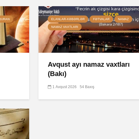
QURAN
ELANLAR-XƏBƏRLƏR
FƏTVALAR
NAMAZ
NAMAZ VAXTLARI
Avqust ayı namaz vaxtları
(Bakı)
1 Avqust 2026
54 Baxış