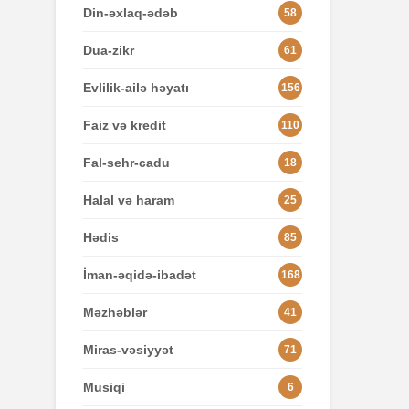
Din-əxlaq-ədəb
58
Dua-zikr
61
Evlilik-ailə həyatı
156
Faiz və kredit
110
Fal-sehr-cadu
18
Halal və haram
25
Hədis
85
İman-əqidə-ibadət
168
Məzhəblər
41
Miras-vəsiyyət
71
Musiqi
6