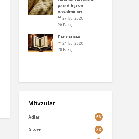
dılışı və
41 Baxış
almaları.
Faiz nədir?
 İyul 2026
7 İyul 2026
52 Baxış
axış
r surəsi
AŞURA BARƏDƏ
 İyul 2026
26 İyun 2026
axış
48 Baxış
Mövzular
Adlar
66
Al-ver
83