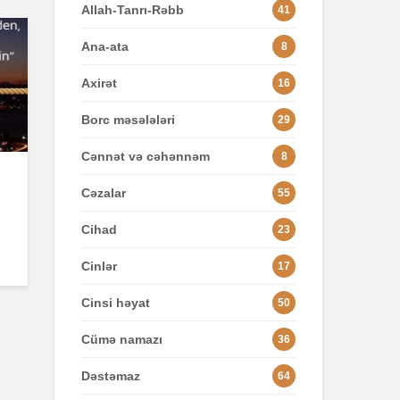
Allah-Tanrı-Rəbb
41
Ana-ata
8
Axirət
16
Borc məsələləri
29
Cənnət və cəhənnəm
8
Cəzalar
55
Cihad
23
Cinlər
17
Cinsi həyat
50
Cümə namazı
36
Dəstəmaz
64