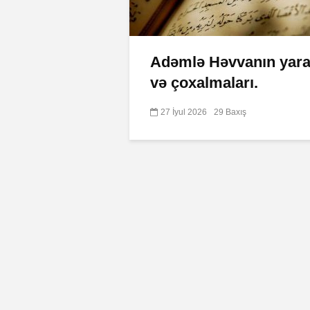
Adəmlə Həvvanın yarad
və çoxalmaları.
27 İyul 2026
29 Baxış