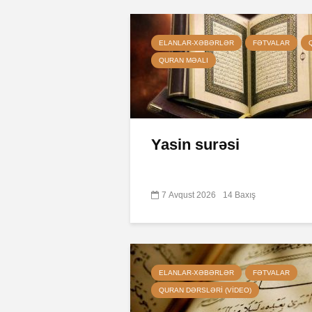
ELANLAR-XƏBƏRLƏR
FƏTVALAR
QURAN MƏALI
Yasin surəsi
7 Avqust 2026
14 Baxış
ELANLAR-XƏBƏRLƏR
FƏTVALAR
QURAN DƏRSLƏRI (VIDEO)