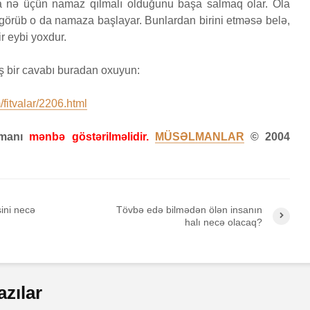
na nə üçün namaz qılmalı olduğunu başa salmaq olar. Ola
yara
a görüb o da namaza başlayar. Bunlardan birini etməsə belə,
Səcdə surəsi
çox
r eybi yoxdur.
ir?
12 İyun 2026
27
2026
52 Baxış
80 Baxış
29 B
ş bir cavabı buradan oxuyun:
Bir işə, şirkətə pul
Fati
BARƏDƏ
qoyub qazancından
24
fitvalar/2206.html
pay almaq faiz
 2026
20 B
olmazmı?
zamanı
mənbə göstərilməlidir.
MÜSƏLMANLAR
© 2004
5 İyun 2026
37 Baxış
ini necə
Tövbə edə bilmədən ölən insanın
halı necə olacaq?
azılar