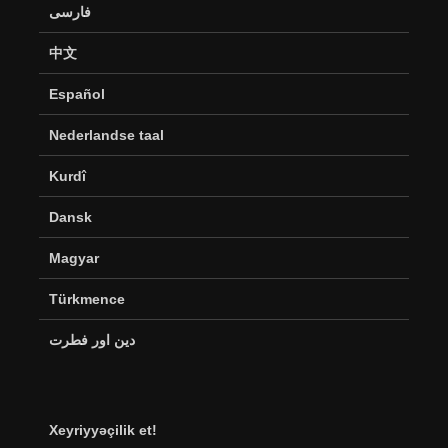
فارسی
中文
Español
Nederlandse taal
Kurdî
Dansk
Magyar
Türkmence
دین اور فطرت
Xeyriyyəçilik et!