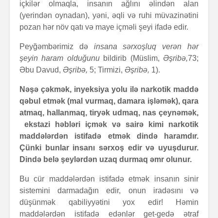
içkilər olmaqla, insanın ağlını əlindən alan
(yerindən oynadan), yəni, əqli və ruhi müvazinətini
pozan hər növ qatı və maye içməli şeyi ifadə edir.
Peyğəmbərimiz də
insana sərxoşluq verən hər
şeyin haram olduğunu
bildirib (Müslim,
Əşribə,
73;
Əbu Davud,
Əşribə,
5; Tirmizi,
Əşribə,
1).
Nəşə çəkmək, inyeksiya yolu ilə narkotik maddə
qəbul etmək (mal vurmaq, damara işləmək), qara
atmaq, hallanmaq, tiryək udmaq, nas çeynəmək,
ekstazi həbləri içmək və sairə kimi narkotik
maddələrdən istifadə etmək dində haramdır.
Çünki bunlar insanı sərxoş edir və uyuşdurur.
Dində belə şeylərdən uzaq durmaq əmr olunur.
Bu cür maddələrdən istifadə etmək insanın sinir
sistemini darmadağın edir, onun iradəsını və
düşünmək qabiliyyətini yox edir! Həmin
maddələrdən istifadə edənlər get-gedə ətraf