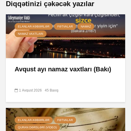
Diqqətinizi çəkəcək yazılar
ELANLAR-XƏBƏRLƏR
FƏTVALAR
NAMAZ
NAMAZ VAXTLARI
Avqust ayı namaz vaxtları (Bakı)
1 Avqust 2026
45 Baxış
ELANLAR-XƏBƏRLƏR
FƏTVALAR
QURAN DƏRSLƏRI (VIDEO)