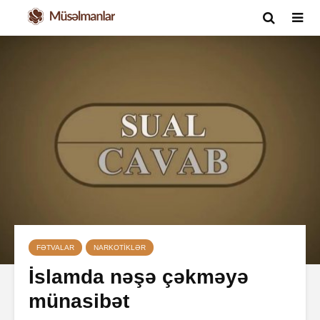
FƏTVALAR
NARKOTIKLƏR
İslamda nəşə çəkməyə
münasibət