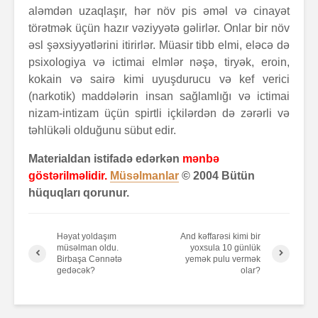
aləmdən uzaqlaşır, hər növ pis əməl və cinayət
törətmək üçün hazır vəziyyətə gəlirlər. Onlar bir növ
əsl şəxsiyyətlərini itirirlər. Müasir tibb elmi, eləcə də
psixologiya və ictimai elmlər nəşə, tiryək, eroin,
kokain və sairə kimi uyuşdurucu və kef verici
(narkotik) maddələrin insan sağlamlığı və ictimai
nizam-intizam üçün spirtli içkilərdən də zərərli və
təhlükəli olduğunu sübut edir.
Materialdan istifadə edərkən
mənbə
göstərilməlidir.
Müsəlmanlar
© 2004 Bütün
hüquqları qorunur.
Həyat yoldaşım
And kəffarəsi kimi bir
müsəlman oldu.
yoxsula 10 günlük
Birbaşa Cənnətə
yemək pulu vermək
gedəcək?
olar?