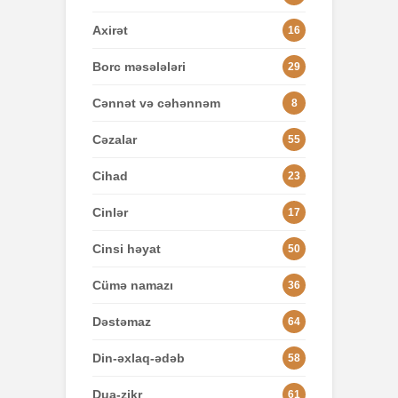
Axirət
16
Borc məsələləri
29
Cənnət və cəhənnəm
8
Cəzalar
55
Cihad
23
Cinlər
17
Cinsi həyat
50
Cümə namazı
36
Dəstəmaz
64
Din-əxlaq-ədəb
58
Dua-zikr
61