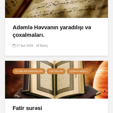
Adəmlə Həvvanın yaradılışı və
çoxalmaları.
27 İyul 2026
26 Baxış
ELANLAR-XƏBƏRLƏR
FƏTVALAR
QURAN MƏALI
Fatir surəsi