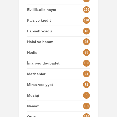
Evlilik-ailə həyatı
156
Faiz və kredit
110
Fal-sehr-cadu
18
Halal və haram
25
Hədis
85
İman-əqidə-ibadət
168
Məzhəblər
41
Miras-vəsiyyət
71
Musiqi
6
Namaz
190
Oruc
179