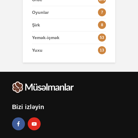
Oyunlar
7
Şirk
8
Yemək-içmək
53
Yuxu
13
Bizi izləyin