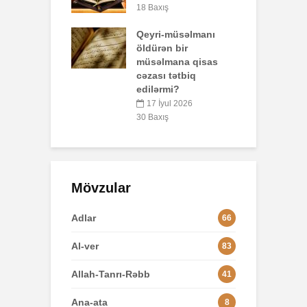
p
26 İyun 2026
ış
o
67 Baxış
-müsəlmanı
n bir
3
mana qisas
 tətbiq
L
rmi?
yul 2026
8
ış
Mövzular
Adlar
66
Al-ver
83
Allah-Tanrı-Rəbb
41
Ana-ata
8