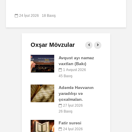
24 İyul 2026
18 Baxış
Oxşar Mövzular
t ayı namaz
Səba surəsi
P
rı (Bakı)
o
10 İyul 2026
b
qust 2026
40 Baxış
y
ış
Faiz nədir?
ə Həvvanın
5
7 İyul 2026
51 Baxış
lışı və
aları.
S
AŞURA BARƏDƏ
yul 2026
26 İyun 2026
ış
8
47 Baxış
surəsi
B
Əhzab surəsi
q
yul 2026