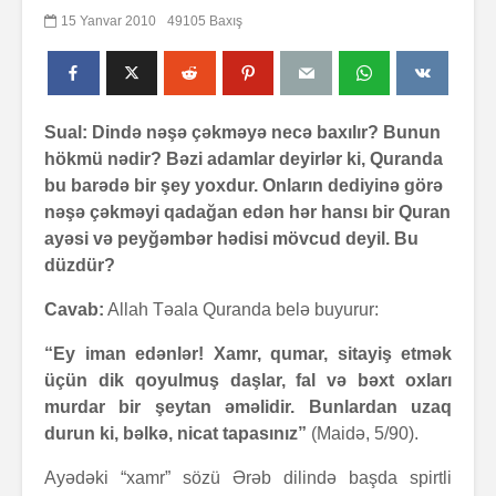
15 Yanvar 2010
49105 Baxış
Sual: Dində nəşə çəkməyə necə baxılır? Bunun
hökmü nədir? Bəzi adamlar deyirlər ki, Quranda
bu barədə bir şey yoxdur. Onların dediyinə görə
nəşə çəkməyi qadağan edən hər hansı bir Quran
ayəsi və peyğəmbər hədisi mövcud deyil. Bu
düzdür?
Cavab:
Allah Təala Quranda belə buyurur:
“Ey iman edənlər! Xamr, qumar, sitayiş etmək
üçün dik qoyulmuş daşlar, fal və bəxt oxları
murdar bir şeytan əməlidir. Bunlardan uzaq
durun ki, bəlkə, nicat tapasınız”
(Maidə, 5/90).
Ayədəki “xamr” sözü Ərəb dilində başda spirtli