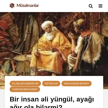
ELANLAR-XƏBƏRLƏR
FƏTVALAR
İMAN-ƏQIDƏ-IBADƏT
XURAFAT-MÖVHUMAT
Bir insan əli yüngül, ayağı
ağır ola bilərmi?