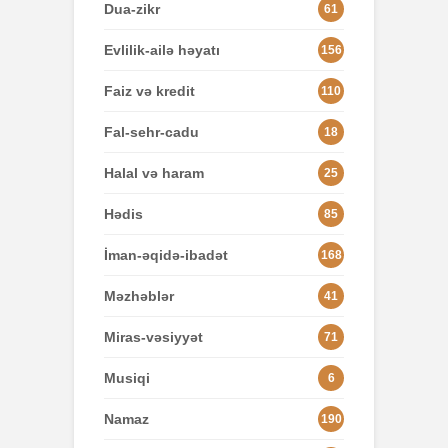
Dua-zikr
61
Evlilik-ailə həyatı
156
Faiz və kredit
110
Fal-sehr-cadu
18
Halal və haram
25
Hədis
85
İman-əqidə-ibadət
168
Məzhəblər
41
Miras-vəsiyyət
71
Musiqi
6
Namaz
190