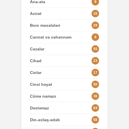
Ana-ata
8
Axirət
16
Borc məsələləri
29
Cənnət və cəhənnəm
8
Cəzalar
55
Cihad
23
Cinlər
17
Cinsi həyat
50
Cümə namazı
36
Dəstəmaz
64
Din-əxlaq-ədəb
58