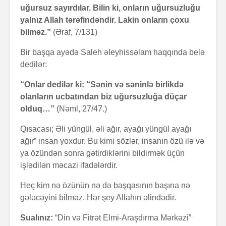
uğursuz sayırdılar. Bilin ki, onların uğursuzluğu
yalnız Allah tərəfindəndir. Lakin onların çoxu
bilməz.”
(Əraf, 7/131)
Bir başqa ayədə Saleh əleyhissəlam haqqında belə
dedilər:
“Onlar dedilər ki: “Sənin və səninlə birlikdə
olanların ucbatından biz uğursuzluğa düçar
olduq…”
(Nəml, 27/47.)
Qısacası; Əli yüngül, əli ağır, ayağı yüngül ayağı
ağır” insan yoxdur. Bu kimi sözlər, insanın özü ilə və
ya özündən sonra gətirdiklərini bildirmək üçün
işlədilən məcazi ifadələrdir.
Heç kim nə özünün nə də başqasının başına nə
gələcəyini bilməz. Hər şey Allahın əlindədir.
Sualınız:
“Din və Fitrət Elmi-Araşdırma Mərkəzi”