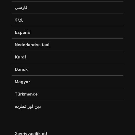
فارسی
中文
Español
Nederlandse taal
Kurdî
Dansk
Magyar
Türkmence
دین اور فطرت
Xeyriyyəçilik et!