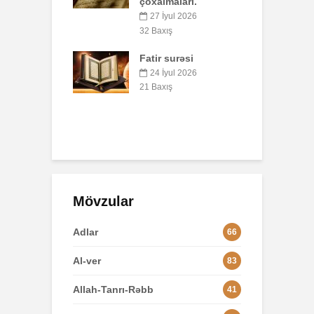
aları.
S
Faiz nədir?
yul 2026
7 İyul 2026
53 Baxış
ış
8
surəsi
B
AŞURA BARƏDƏ
q
yul 2026
p
26 İyun 2026
ış
o
49 Baxış
3
Mövzular
Adlar
66
Al-ver
83
Allah-Tanrı-Rəbb
41