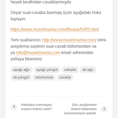
heyəti tərəfindən cavablanmışdır.
Oxşar sual-cavaba baxmaq üçün aşağıdakı linkə
tuşlayın:
https://www.muselmanlar.com/fitvalar/5495.html
Yeni suallarınızı:
http://www.muselmanlar.com/
elmi-
araşdırma saytının sual-cavab bölümündən və
ya
info@muselmanlar.com
email adresindən
yollaya bilərsiniz.
ayağı ağır
ayağı yüngül
cəhalət
əli ağır
əli yüngül
mövhümat
xürafat
Hədislərə inanmayan
Dini, peyğəmbəri
insanın hökmü nədir?
Allahın kitabından
öyrənməməyin aqibəti.