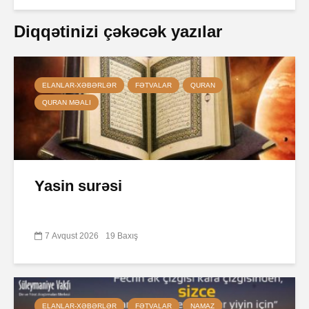
Diqqətinizi çəkəcək yazılar
ELANLAR-XƏBƏRLƏR
FƏTVALAR
QURAN
QURAN MƏALI
Yasin surəsi
7 Avqust 2026
19 Baxış
ELANLAR-XƏBƏRLƏR
FƏTVALAR
NAMAZ