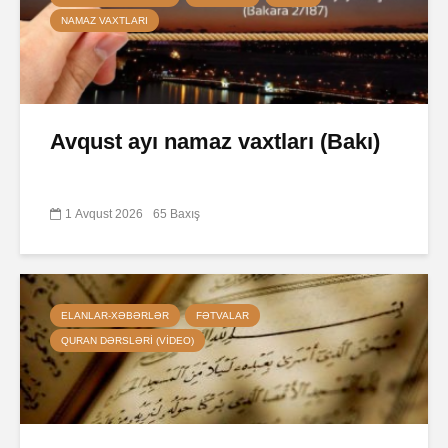
NAMAZ VAXTLARI
Avqust ayı namaz vaxtları (Bakı)
1 Avqust 2026
65 Baxış
ELANLAR-XƏBƏRLƏR
FƏTVALAR
QURAN DƏRSLƏRI (VIDEO)