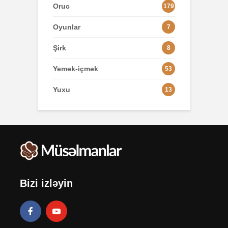
Oruc
179
Oyunlar
7
Şirk
8
Yemək-içmək
53
Yuxu
13
Bizi izləyin