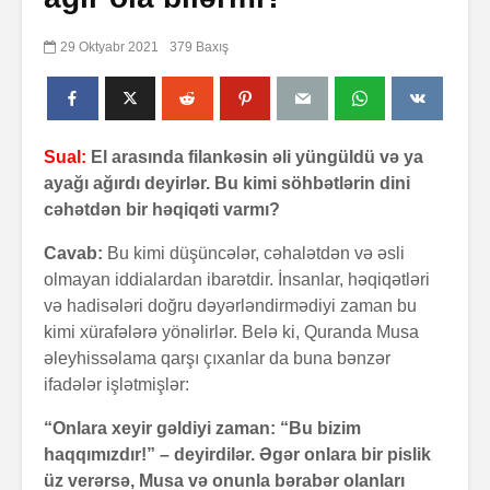
29 Oktyabr 2021
379 Baxış
Sual:
El arasında filankəsin əli yüngüldü və ya
ayağı ağırdı deyirlər. Bu kimi söhbətlərin dini
cəhətdən bir həqiqəti varmı?
Cavab:
Bu kimi düşüncələr, cəhalətdən və əsli
olmayan iddialardan ibarətdir. İnsanlar, həqiqətləri
və hadisələri doğru dəyərləndirmədiyi zaman bu
kimi xürafələrə yönəlirlər. Belə ki, Quranda Musa
əleyhissəlama qarşı çıxanlar da buna bənzər
ifadələr işlətmişlər:
“Onlara xeyir gəldiyi zaman: “Bu bizim
haqqımızdır!” – deyirdilər. Əgər onlara bir pislik
üz verərsə, Musa və onunla bərabər olanları