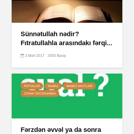
Sünnətullah nədir?
Fıtratullahla arasındakı fərqi...
3 Mart 2017
2050 Baxış
FƏTVALAR
NAMAZ
NAMAZ VAXTLARI
СУННА ПОСЛАННИКА
Fərzdən əvvəl ya da sonra