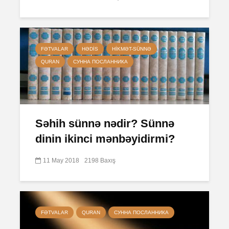
FƏTVALAR
HƏDIS
HIKMƏT-SÜNNƏ
QURAN
СУННА ПОСЛАННИКА
Səhih sünnə nədir? Sünnə
dinin ikinci mənbəyidirmi?
11 May 2018
2198 Baxış
FƏTVALAR
QURAN
СУННА ПОСЛАННИКА