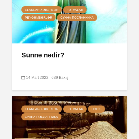
ELANLAR-XƏBƏRLƏR
FƏTVALAR
PEYĞƏMBƏRLƏR
СУННА ПОСЛАННИКА
Sünnə nədir?
14 Mart 2022
639 Baxış
ELANLAR-XƏBƏRLƏR
FƏTVALAR
HƏDIS
СУННА ПОСЛАННИКА