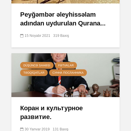
Peyğəmbər əleyhissəlam
adından uydurulan Qurana...
15 Noyabr 2021
319 Baxış
DÜŞÜNCƏ SAHƏSI
FƏTVALAR
TƏDQIQATLAR
СУННА ПОСЛАННИКА
Коран и культурное
развитие.
30 Yanvar 2019
131 Baxış