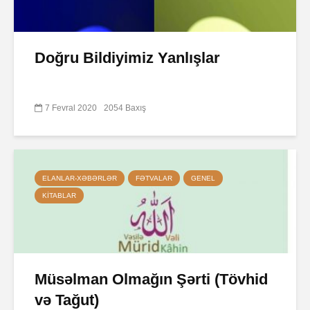
Doğru Bildiyimiz Yanlışlar
7 Fevral 2020
2054 Baxış
ELANLAR-XƏBƏRLƏR
FƏTVALAR
GENEL
KITABLAR
Müsəlman Olmağın Şərti (Tövhid
və Tağut)