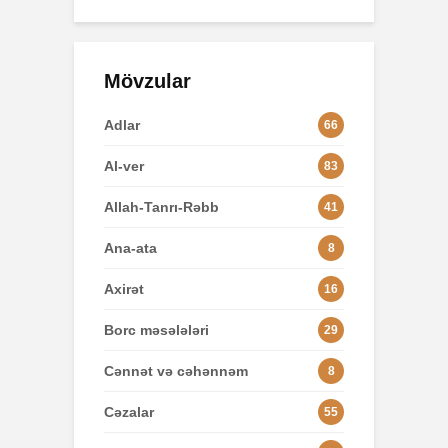
Mövzular
Adlar
66
Al-ver
83
Allah-Tanrı-Rəbb
41
Ana-ata
8
Axirət
16
Borc məsələləri
29
Cənnət və cəhənnəm
8
Cəzalar
55