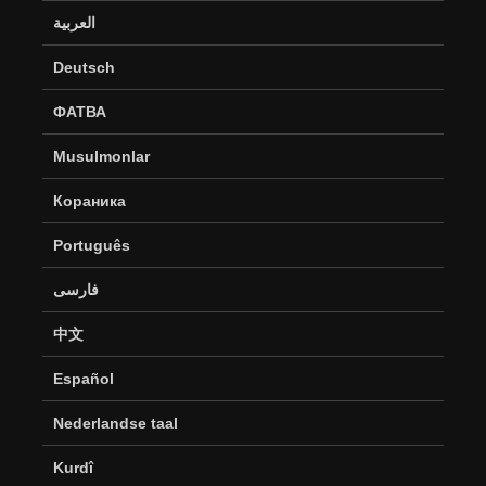
العربية
Deutsch
ФАТВА
Musulmonlar
Кораника
Português
فارسی
中文
Español
Nederlandse taal
Kurdî