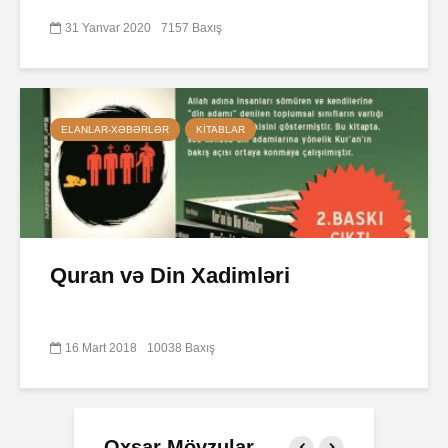
31 Yanvar 2020
7157 Baxış
ELANLAR-XƏBƏRLƏR
KITABLAR
Quran və Din Xadimləri
16 Mart 2018
10038 Baxış
Oxşar Mövzular