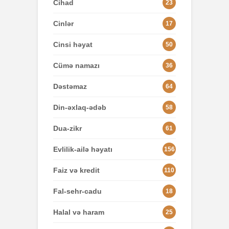
Cihad
23
Cinlər
17
Cinsi həyat
50
Cümə namazı
36
Dəstəmaz
64
Din-əxlaq-ədəb
58
Dua-zikr
61
Evlilik-ailə həyatı
156
Faiz və kredit
110
Fal-sehr-cadu
18
Halal və haram
25