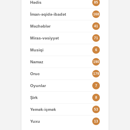
Hədis
85
İman-əqidə-ibadət
168
Məzhəblər
41
Miras-vəsiyyət
71
Musiqi
6
Namaz
190
Oruc
179
Oyunlar
7
Şirk
8
Yemək-içmək
53
Yuxu
13