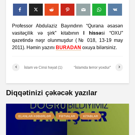
Professor Abdulaziz Bayındırın “Qurana əsasən
vasitəçilik və şirk” kitabının
I hissə
si “OXU”
qəzetində nəşr olunmuşdur (№ 018, 13-19 may
2011). Həmin yazını
BURADAN
oxuya bilərsiniz.
İslam və Cinsi həyat (1)
“İslamda terror yoxdur”
Diqqətinizi çəkəcək yazılar
ELANLAR-XƏBƏRLƏR
FƏTVALAR
KITABLAR