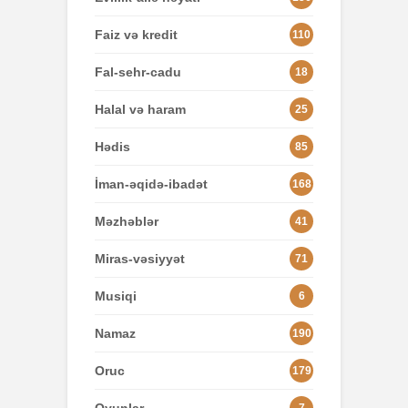
Faiz və kredit
110
Fal-sehr-cadu
18
Halal və haram
25
Hədis
85
İman-əqidə-ibadət
168
Məzhəblər
41
Miras-vəsiyyət
71
Musiqi
6
Namaz
190
Oruc
179