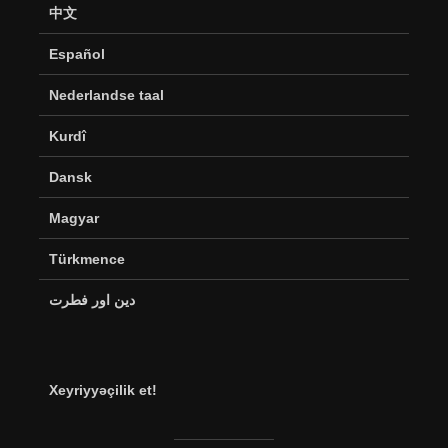
中文
Español
Nederlandse taal
Kurdî
Dansk
Magyar
Türkmence
دین اور فطرت
Xeyriyyəçilik et!