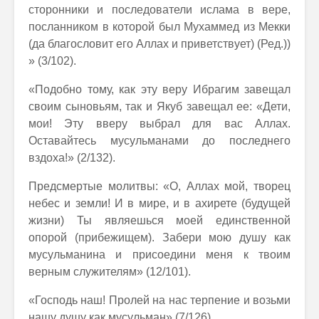
сторонники и последователи ислама в вере,
посланником в которой был Мухаммед из Мекки
(да благословит его Аллах и приветствует) (Ред.))
» (3/102).
«Подобно тому, как эту веру Ибрагим завещал
своим сыновьям, так и Якуб завещал ее: «Дети,
мои! Эту вверу выбрал для вас Аллах.
Оставайтесь мусульманами до последнего
вздоха!» (2/132).
Предсмертые молитвы: «О, Аллах мой, творец
небес и земли! И в мире, и в ахирете (будущей
жизни) Ты являешься моей единственной
опорой (прибежищем). Забери мою душу как
мусульманина и присоедини меня к твоим
верным служителям» (12/101).
«Господь наш! Пролей на нас терпение и возьми
нашу душу как мусульман» (7/126).