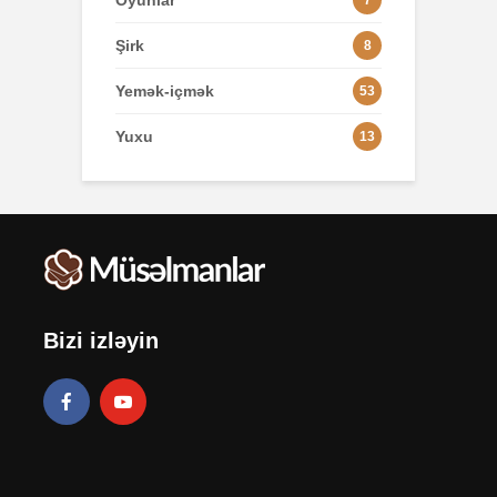
Oyunlar
7
Şirk
8
Yemək-içmək
53
Yuxu
13
Bizi izləyin