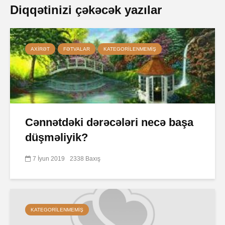
Diqqətinizi çəkəcək yazılar
AXIRƏT
FƏTVALAR
KATEGORILENMEMIŞ
Cənnətdəki dərəcələri necə başa
düşməliyik?
7 İyun 2019
2338 Baxış
KATEGORILENMEMIŞ