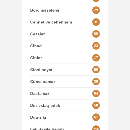
Borc məsələləri
29
Cənnət və cəhənnəm
8
Cəzalar
55
Cihad
23
Cinlər
17
Cinsi həyat
50
Cümə namazı
36
Dəstəmaz
64
Din-əxlaq-ədəb
58
Dua-zikr
61
Evlilik-ailə həyatı
156