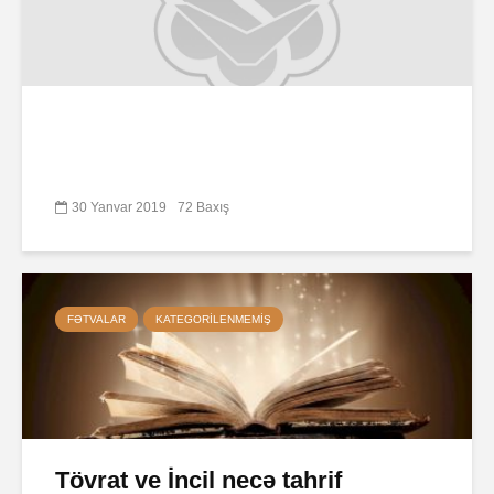
30 Yanvar 2019
72 Baxış
FƏTVALAR
KATEGORILENMEMIŞ
Tövrat ve İncil necə tahrif