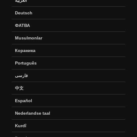
العربية
Deutsch
ФАТВА
Musulmonlar
Кораника
Português
فارسی
中文
Español
Nederlandse taal
Kurdî