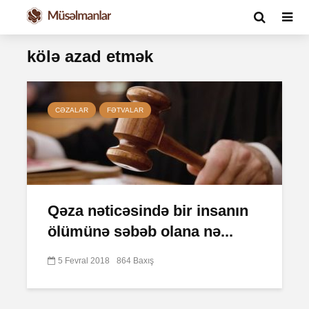
kölə azad etmək
CƏZALAR
FƏTVALAR
Qəza nəticəsində bir insanın
ölümünə səbəb olana nə...
5 Fevral 2018
864 Baxış