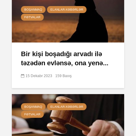
BOŞANMAQ
ELANLAR-XƏBƏRLƏR
FƏTVALAR
Bir kişi boşadığı arvadı ilə
təzədən evlənsə, ona yenə...
15 Dekabr 2023
159 Baxış
BOŞANMAQ
ELANLAR-XƏBƏRLƏR
FƏTVALAR