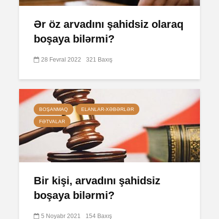
Ər öz arvadını şahidsiz olaraq
boşaya bilərmi?
28 Fevral 2022
321 Baxış
BOŞANMAQ
ELANLAR-XƏBƏRLƏR
FƏTVALAR
Bir kişi, arvadını şahidsiz
boşaya bilərmi?
5 Noyabr 2021
154 Baxış