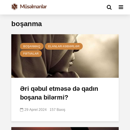
boşanma
BOŞANMAQ
ELANLAR-XƏBƏRLƏR
FƏTVALAR
Əri qəbul etməsə də qadın
boşana bilərmi?
29 Aprel 2024
157 Baxış