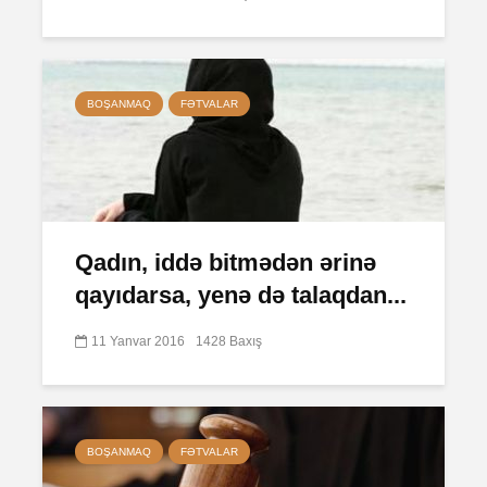
BOŞANMAQ
FƏTVALAR
Qadın, iddə bitmədən ərinə
qayıdarsa, yenə də talaqdan...
11 Yanvar 2016
1428 Baxış
BOŞANMAQ
FƏTVALAR