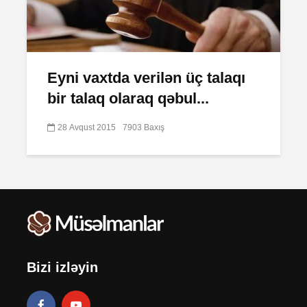
Eyni vaxtda verilən üç talaqı
bir talaq olaraq qəbul...
28 Avqust 2015
7903 Baxış
Bizi izləyin