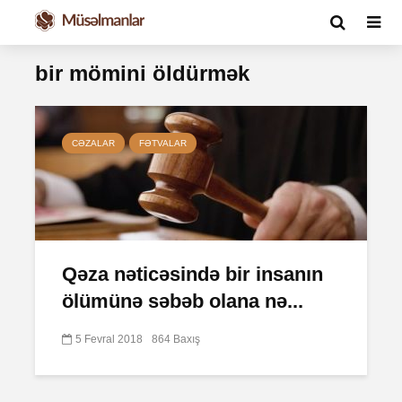
bir mömini öldürmək
CƏZALAR
FƏTVALAR
Qəza nəticəsində bir insanın
ölümünə səbəb olana nə...
5 Fevral 2018
864 Baxış