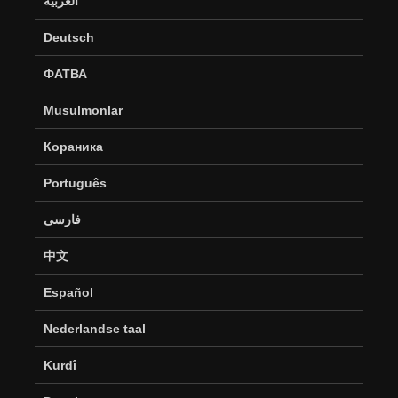
العربية
Deutsch
ФАТВА
Musulmonlar
Кораника
Português
فارسی
中文
Español
Nederlandse taal
Kurdî