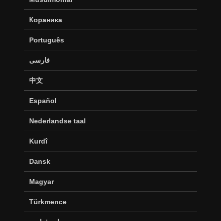
Кораника
Português
فارسی
中文
Español
Nederlandse taal
Kurdî
Dansk
Magyar
Türkmence