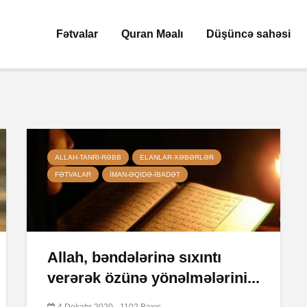
Fətvalar
Quran Məalı
Düşüncə sahəsi
ALLAH-TANRI-RƏBB
ELANLAR-XƏBƏRLƏR
FƏTVALAR
İMAN-ƏQIDƏ-IBADƏT
Allah, bəndələrinə sıxıntı
verərək özünə yönəlmələrini...
4 Dekabr 2020
1102 Baxış