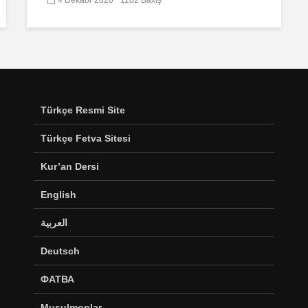
Türkçe Resmi Site
Türkçe Fetva Sitesi
Kur’an Dersi
English
العربية
Deutsch
ФАТВА
Musulmonlar