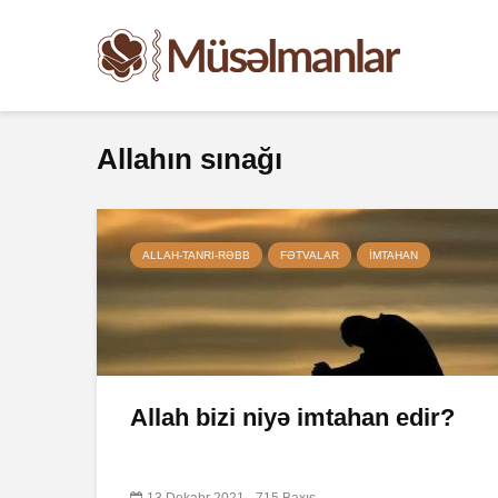
Allahın sınağı
ALLAH-TANRI-RƏBB
FƏTVALAR
IMTAHAN
Allah bizi niyə imtahan edir?
13 Dekabr 2021
715 Baxış