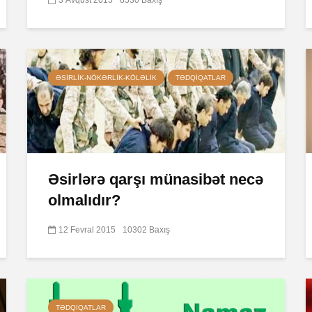
ƏSIRLIK-NÖKƏRLIK-KÖLƏLIK
TƏDQIQATLAR
Əsirlərə qarşı münasibət necə
olmalıdır?
12 Fevral 2015
10302 Baxış
TƏDQIQATLAR