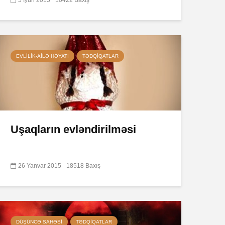
EVLILIK-AILƏ HƏYATI
TƏDQIQATLAR
Uşaqların evləndirilməsi
26 Yanvar 2015
18518 Baxış
DÜŞÜNCƏ SAHƏSI
TƏDQIQATLAR