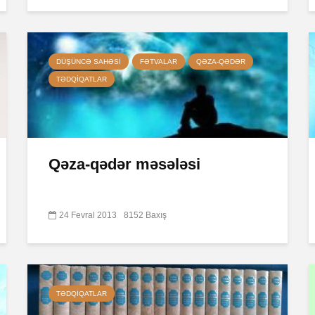
DÜŞÜNCƏ SAHƏSI
FƏTVALAR
QƏZA-QƏDƏR
TƏDQIQATLAR
Qəza-qədər məsələsi
24 Fevral 2013
8152 Baxış
TƏDQIQATLAR