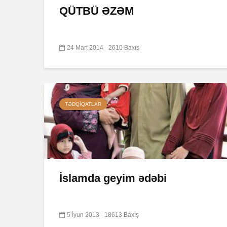
QÜTBÜ ƏZƏM
24 Mart 2014
2610 Baxış
TƏDQIQATLAR
İslamda geyim ədəbi
5 İyun 2013
18613 Baxış