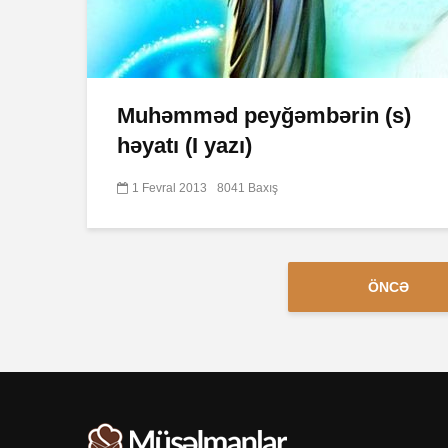
Muhəmməd peyğəmbərin (s)
həyatı (I yazı)
1 Fevral 2013
8041 Baxış
ÖNCƏ