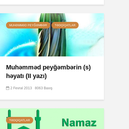
MUHƏMMƏD PEYĞƏMBƏR
TƏDQIQATLAR
Muhəmməd peyğəmbərin (s)
həyatı (II yazı)
2 Fevral 2013
8063 Baxış
TƏDQIQATLAR