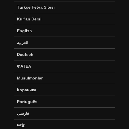
Türkçe Fetva Sitesi
Kur’an Dersi
English
العربية
Deutsch
ФАТВА
Musulmonlar
Кораника
Português
فارسی
中文