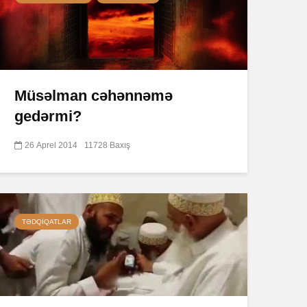
Müsəlman cəhənnəmə
gedərmi?
26 Aprel 2014
11728 Baxış
TƏDQIQATLAR