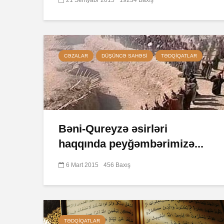
CƏZALAR
DÜŞÜNCƏ SAHƏSI
TƏDQIQATLAR
Bəni-Qureyzə əsirləri
haqqında peyğəmbərimizə...
6 Mart 2015
456 Baxış
TƏDQIQATLAR