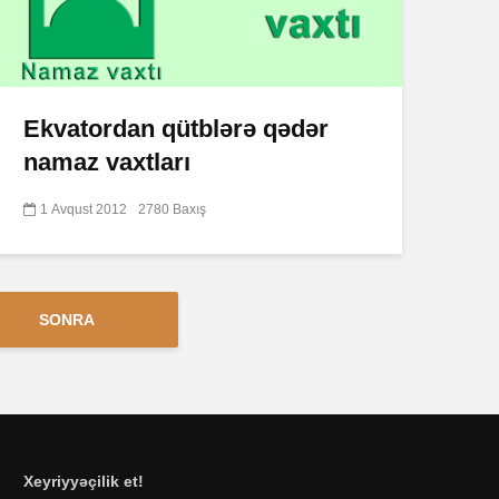
Ekvatordan qütblərə qədər
namaz vaxtları
1 Avqust 2012
2780 Baxış
SONRA
Xeyriyyəçilik et!