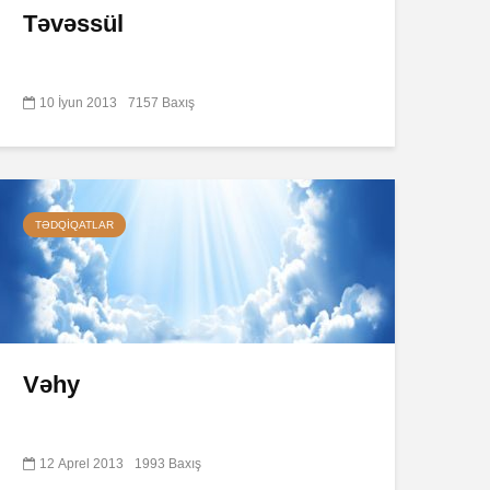
Təvəssül
10 İyun 2013
7157 Baxış
TƏDQIQATLAR
Vəhy
12 Aprel 2013
1993 Baxış