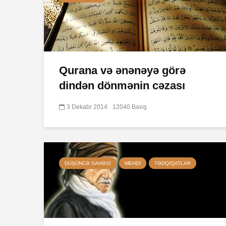
Qurana və ənənəyə görə
dindən dönmənin cəzası
3 Dekabr 2014
12040 Baxış
DÜŞÜNCƏ SAHƏSI
MEHDI
TƏDQIQATLAR