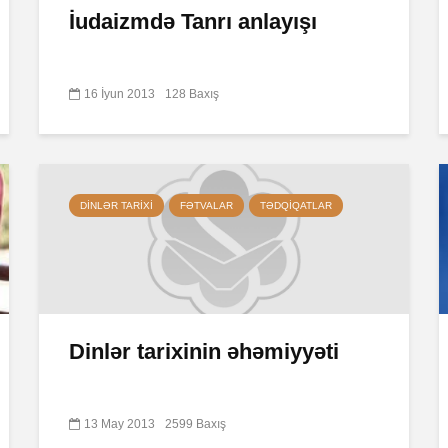
İudaizmdə Tanrı anlayışı
16 İyun 2013
128 Baxış
DINLƏR TARIXI
FƏTVALAR
TƏDQIQATLAR
Dinlər tarixinin əhəmiyyəti
13 May 2013
2599 Baxış