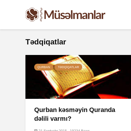
Tədqiqatlar
QURBAN
TƏDQIQATLAR
Qurban kəsməyin Quranda
dəlili varmı?
21 Sentyabr 2015
19234 Baxış