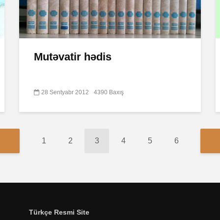
Mutəvatir hədis
28 Sentyabr 2012
4390 Baxış
1
2
3
4
5
6
Türkçe Resmi Site