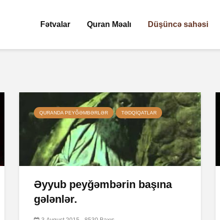
Fətvalar
Quran Məalı
Düşüncə sahəsi
QURANDA PEYĞƏMBƏRLƏR
TƏDQIQATLAR
Əyyub peyğəmbərin başına
gələnlər.
3 Avqust 2015
8530 Baxış