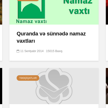
Quranda və sünnədə namaz
vaxtları
11 Sentyabr 2014
15015 Baxış
TƏDQIQATLAR