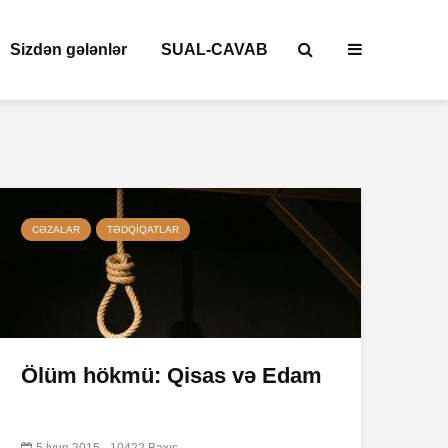
Sizdən gələnlər
SUAL-CAVAB
CƏZALAR
TƏDQIQATLAR
Ölüm hökmü: Qisas və Edam
5 İyun 2015
10422 Baxış