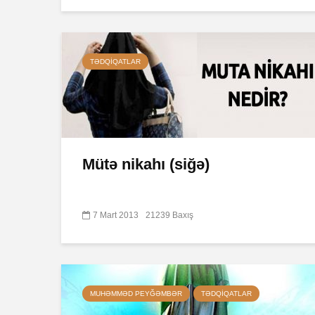
TƏDQIQATLAR
Mütə nikahı (siğə)
7 Mart 2013
21239 Baxış
MUHƏMMƏD PEYĞƏMBƏR
TƏDQIQATLAR