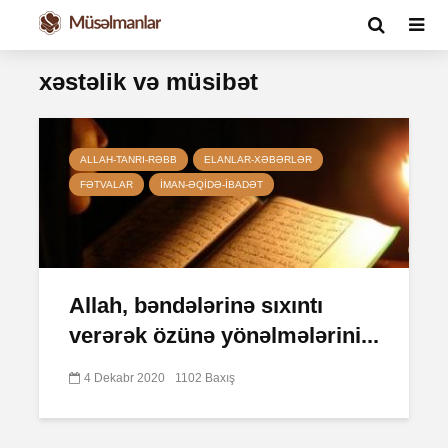
xəstəlik və müsibət
ALLAH-TANRI-RƏBB
ELANLAR-XƏBƏRLƏR
FƏTVALAR
İMAN-ƏQIDƏ-IBADƏT
Allah, bəndələrinə sıxıntı
verərək özünə yönəlmələrini...
4 Dekabr 2020
1102 Baxış