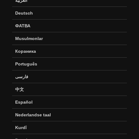
العربية
Deutsch
ФАТВА
Musulmonlar
Кораника
Português
فارسی
中文
Español
Nederlandse taal
Kurdî