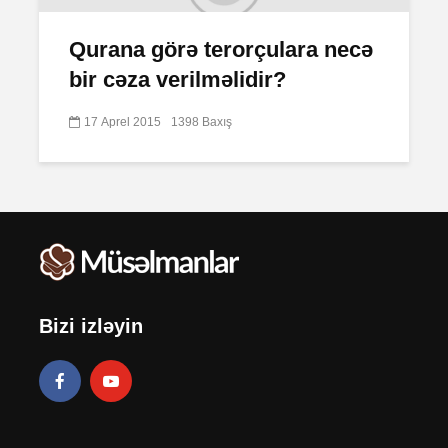
Qurana görə terorçulara necə
bir cəza verilməlidir?
17 Aprel 2015
1398 Baxış
Bizi izləyin