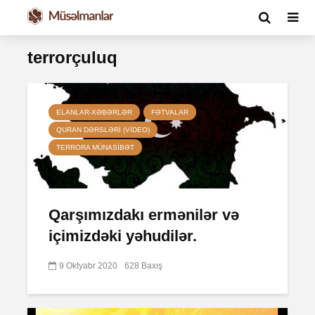
terrorçuluq
ELANLAR-XƏBƏRLƏR
FƏTVALAR
QURAN DƏRSLƏRI (VIDEO)
TERRORA MÜNASIBƏT
Qarşımızdakı ermənilər və
içimizdəki yəhudilər.
9 Oktyabr 2020
628 Baxış