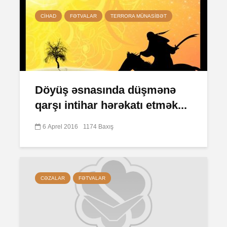
CIHAD
FƏTVALAR
TERRORA MÜNASIBƏT
Döyüş əsnasında düşmənə
qarşı intihar hərəkatı etmək...
6 Aprel 2016
1174 Baxış
CƏZALAR
FƏTVALAR