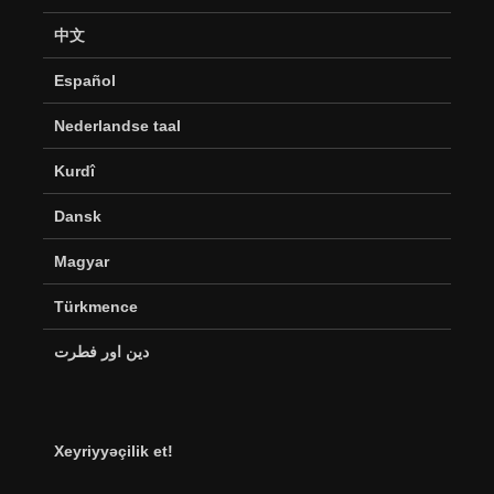
中文
Español
Nederlandse taal
Kurdî
Dansk
Magyar
Türkmence
دین اور فطرت
Xeyriyyəçilik et!